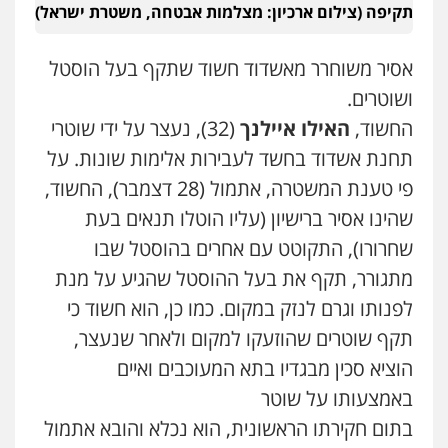
תקיפה (צילום ארכיון: מצלמות אבטחה, משטרת ישראל)
פלילי
מעצרים וחקירות
עורכי דין לענייני
אסירים
0505216700
אסיר משוחרר מאשדוד חשוד שתקף בעל הוסטל
ושוטרים.
אייל בן שושן, עורך דין פלילי
החשוד,
האילו איילנך
(32), נעצר על ידי שוטרי
פלילי
מעצרים וחקירות
פשיעה חמורה
נוער
רישום פלילי
תחנת אשדוד בחשד לעבירות אלימות שונות. על
0522763105
פי טענת המשטרה, אתמול (28 דצמבר), החשוד,
שהינו אסיר ברישיון (עליו הוטלו תנאים בעת
עו"ד שלומי שרון
שחרורו), התקוטט עם אחרים בהוסטל שבו
פלילי
צבאי
מעצרים וחקירות
מתגורר, תקף את בעל ההוסטל שהגיע על מנת
0547342002
לפנותו וגרם לנזק במקום. כמו כן, הוא חשוד כי
תקף שוטרים שהוזעקו למקום ולאחר שנעצר,
עו"ד אלון קריטי
הוציא סכין מבגדיו בתא המעוכבים ואיים
פלילי
כלכלי
אלימות
סמים
מעצרים
0525544654
באמצעותו על שוטר
בתום חקירתו הראשונית, הוא נכלא והובא אתמול