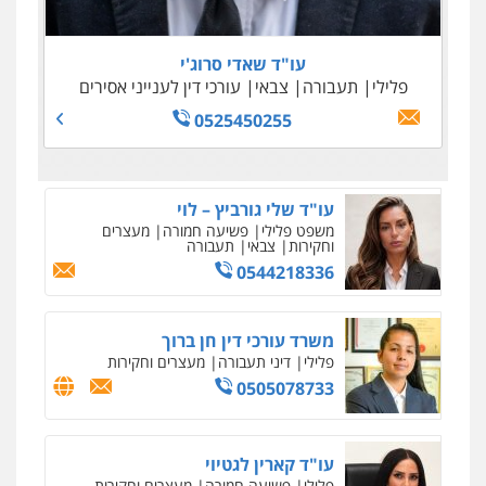
0505645022
0509100397
0545243703
עו"ד נדב גרינולד
0538788878
פלילי
תעבורה
עורכי דין לענייני אסירים
צבאי
עו"ד שאדי סרוג'י
0508848606
עו"ד אסף דוק
פלילי
תעבורה
צבאי
עורכי דין לענייני אסירים
פלילי
עבירות מין
סמים והימורים
פשיעה
0525450255
חמורה
חקירות ומעצרים
צווארון לבן והונאה
0526885006
עו"ד שלי גורביץ – לוי
משפט פלילי
פשיעה חמורה
מעצרים
וחקירות
צבאי
תעבורה
0544218336
משרד עורכי דין חן ברוך
פלילי
דיני תעבורה
מעצרים וחקירות
0505078733
עו"ד קארין לגטיוי
פלילי
פשיעה חמורה
מעצרים וחקירות