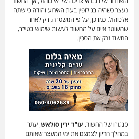
השחרור שלו גם אי צריכה של אלכוהול, אך החשוד
כבריאן, מזר – משרד עורכי דין
משרד עורכי דין חן ברוך
נעצר כשהיה בגילופין בעת האירוע והודה כי שתה
פלילי
מעצרים וחקירות
פלילי
דיני תעבורה
מעצרים וחקירות
אלכוהול. כמו כן, על פי המשטרה, רק לאחר
0543986802
0505078733
שהשוטר איים על החשוד לעשות שימוש בטייזר,
החשוד זרק את הסכין.
עו"ד בועז קניג
עו"ד קארין לגטיוי
פלילי
משפחה
כלכלי
צבאי
פלילי
פשיעה חמורה
מעצרים וחקירות
0507003001
0507446995
מנשה, אלמוג – עורכי דין
משרד עורכי דין טאי שרקי
פלילי
עבירות תנועה
צווארון לבן
תעבורה
פלילי
אסירים
תעבורה
מרב"ד
עורכי דין לענייני אסירים
מעצרים וחקירות
0547556464
0546470989
עו"ד אבי כהן
עו"ד אילן אלימלך
פלילי
פשיעה חמורה
קטינים
אלימות
פלילי
פשיעה חמורה
תעבורה
אסירים
סמים
עבירות מין
סנגורו של החשוד,
עו"ד ירין סולאש
, עתר
0522992110
0523647066
במהלך הדיון לצמצם את ימי המעצר שאותם