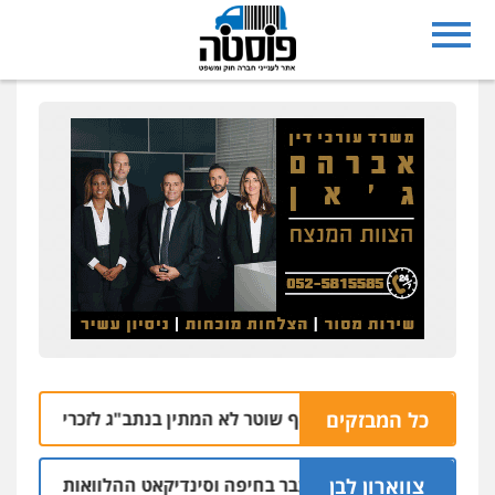
כל המבזקים
הרצח בנתיבות: אף שוטר לא המתין בנתב"ג לזכריה אדרי שחזר ל
צווארון לבן
ום: יו"ר ש"ס לשעבר בחיפה וסינדיקאט ההלוואות של משפחת הר