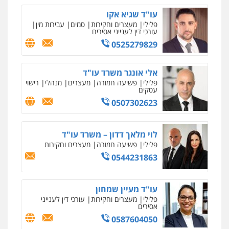
עו"ד שגיא אקו
גל דהן – משרד עורך דין פלילי
פלילי
מעצרים וחקירות
סמים
עבירות מין
פלילי
פשיעה חמורה
סמים
מעצרים
עורכי דין לענייני אסירים
וחקירות
0525279829
0544723840
ניר קידר – צלם
צילום עורכי דין
שירותים מקצועיים לעורכי
דין
אלי אונגר משרד עו"ד
עו"ד ראוף נג'אר
0504578527
פלילי
פשיעה חמורה
מעצרים
מנהלי
רישוי
פלילי
עורכי דין לענייני אסירים
מעצרים
עסקים
סמים
רכוש
0507302623
0548009246
רונן הלל – מוניטין
מחיקת כתבות מגוגל ודחיקת אזכורים
שליליים
שירותים מקצועיים לעורכי דין
לוי מלאך דדון – משרד עו"ד
דוד אפרים משרד עורכי דין
0522508109
פלילי
פשיעה חמורה
מעצרים וחקירות
פלילי
צווארון לבן
מס הכנסה
מע"מ
0544231863
0506209859
אחסון אתרים
מהירות
הגנה
גיבוי
תמיכה
שירותים
מקצועיים לעורכי דין
עו"ד מעיין שמחון
עדי כרמלי – חברת עו"ד
פלילי
מעצרים וחקירות
עורכי דין לענייני
פלילי
כלכלי
עורכי דין לענייני אסירים
אסירים
0525060666
0587604050
מרכז התחלה חדשה