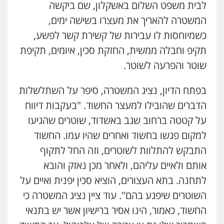
לבית משפט השלום באשקלון, שם ביקשה
עו"ד דפנה לביא
משפחה
גישור
המשטרה להאריך את מעצרו בשישה ימים,
0507206063
כשמיוחסות לו עבירות של קשירת קשר לפשע,
תקיפ וחבלה ממשית, החזקת סכין, איומים, תקיפת
עו"ד זוהר ארבל
שוטר והפרעה לשוטר.
פלילי
פשיעה חמורה
מעצרים וחקירות
קטינים
0538788878
בפתח הדיון, נציג המשטרה, סיפר על השתלשלות
הדברים שהובילו למעצר החשוד. "בעקבות דיווח
עו"ד אסף דוק
על קטטה ברחוב שגב באשדוד, שוטרים שהגיעו
עו"ד אייל אביטל
פלילי
עבירות מין
סמים והימורים
פשיעה
פלילי
פשיעה חמורה
מעצרים וחקירות
חמורה
חקירות ומעצרים
צווארון לבן והונאה
למקום פגשו בחשוד ואחרים שהיו עמו. החשוד
0544712201
0526885006
התבקש להתלוות לשוטרים, וזה החל לתקוף
אותם ולאיים עליהם, ולאחר מכן נאזק והובא
עו"ד שלי גורביץ – לוי
עו"ד רונן בנדל
לתחנה. בתא העצורים, הוציא סכין יפנית ואיים על
משפט פלילי
פשיעה חמורה
מעצרים
משפט פלילי
פשיעה חמורה
פלילי
וחקירות
צבאי
תעבורה
השוטרים שיפגע בהם". עוד ציין נציג המשטרה כי
0524282442
0544218336
החשוד, כאמור, הינו אסיר ברישיון אשר יש בתנאי