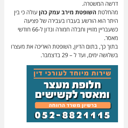
דרשה המשטרה.
ויקי שמואל – משרד עו"ד
עו"ד שאדי נאטור
מהחלטת
השופטת מירב עמק כהן
עולה כי בין
פלילי
משפט פלילי
פלילי
פשיעה חמורה
מעצרים וחקירות
היתר הוא הורשע בעברו בעבירה של פציעה
0528959600
0509230800
כשעבריין מזויין וחבלה חמורה ונדון ל-66 חודשי
מאסר.
קורל קרוז – עורך דין פלילי
גיל דביר – משרד עורכי דין
בתוך כך, בתום הדיון, השופטת האריכה את מעצרו
משפט פלילי
פלילי
פשיעה כלכלית
צווארון לבן
0545437431
0506217771
בשלושה ימים, ועד ל – 29 בדצמבר.
עו"ד עלי סעדי
סלימאן אבו שעירה – משרד עורכי דין
פלילי
פשיעה חמורה
ליווי וייצוג בחקירות
פלילי
בטחוני
צבאי
נזיקין
ומעצרים
0547780927
0508824984
עו"ד תומר בנישתי
עו"ד אסף גונן
פלילי
מעצרים וחקירות
צווארון לבן
פשיעה
פלילי
פשע חמור
תעבורה
צבא
מעצרים
חמורה
וחקירות
0546657865
0542255161