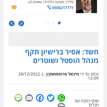
פלילי
פשיעה כלכלית
צווארון לבן
0506217771
סלימאן אבו שעירה – משרד עורכי דין
פלילי
בטחוני
צבאי
נזיקין
0547780927
חשד: אסיר ברישיון תקף
עו"ד אסף גונן
פלילי
פשע חמור
תעבורה
צבא
מעצרים
מנהל הוסטל ושוטרים
וחקירות
0542255161
נכתב על ידי
מיכאל פרוסמושקין
, ב-28/12/2022
גל דהן – משרד עורך דין פלילי
12:09
פלילי
פשיעה חמורה
סמים
מעצרים
וחקירות
0544723840
sage
Facebook
Email
WhatsApp
Twitter
שתף כתבה עם
Print
עו"ד ראוף נג'אר
חברים