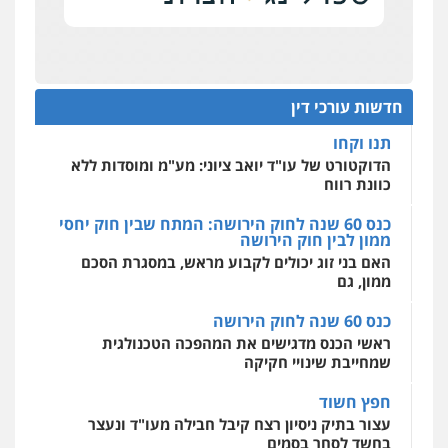
כנס תובענות ייצוגיות: "בעקבות ה-AI התפתח טרנד
0506355388
רונן הלל – מוניטין
תביעות הגנת הפרטיות"
מחיקת כתבות מגוגל ודחיקת אזכורים
שליליים
שירותים מקצועיים לעורכי דין
מחוז מרכז לפני הכנסת
עו"ד דרוויש נאשף
0522508109
כנס תביעות ייצוגיות: הדילמה בין זכויות צרכנים
פלילי
פשיעה חמורה
זכויות אדם
להגנה על עסקים קטנים
חדשות עורכי דין
0527448141
אחסון אתרים
תנו וקחו
מהירות
הגנה
גיבוי
תמיכה
שירותים
מקצועיים לעורכי דין
הדוקטורט של עו"ד יואב ציוני: מע"מ ומוסדות ללא
חליל ביאדי – משרד עורכי דין
כוונת רווח
פלילי
דיני תעבורה
מעצרים וחקירות
פשיעה חמורה
אסירים
כנס 60 שנה לחוק הירושה: המתח שבין חוק יחסי
0509636895
ממון לבין חוק הירושה
מרכז התחלה חדשה
האם בני זוג יכולים לקבוע מראש, במסגרת הסכם
אסירים
עבירות מין
שירותים מקצועיים
לעורכי דין
ממון, גם
עו"ד איהאב זבידאת
0544500346
פלילי
פשיעה חמורה
ארגוני פשע
עבירות
כנס 60 שנה לחוק הירושה
המתה
עבירות מין
ראשי הכנס מדגישים את המהפכה הטכנולגית
0509930581
שמחייבת שינויי חקיקה
חפץ חשוד
עו"ד יפעת שוורץ סיל
עצור בתיק ניסיון רצח קיבל חבילה מעו"ד ונעצר
פלילי
תעבורה
בחשד לסחר בסמים