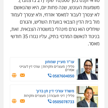
טוראי וקנס בסך 10,000 שקל (21 בדצמבר).
משמעות העונש, שנה פחות יום, היא שהנאשם
עו"ד עלי סעדי
פלילי
פשיעה חמורה
ליווי וייצוג בחקירות
לא יצטרך לעבור למאסר אזרחי, ולא יצטרך לעמוד
עו"ד אלון קריטי
ומעצרים
פלילי
כלכלי
אלימות
סמים
מעצרים
0508824984
מול בית הדין הצבאי בוועדת השליש, והגורם
0525544654
שיחליט הוא גורם מינהלי במשטרה הצבאית. זאת,
עו"ד תומר בנישתי
בניגוד לנאשם המרכזי בתיק, עליו נגזרו 35 חודשי
פלילי
מעצרים וחקירות
צווארון לבן
פשיעה
שני אלגרבלי – משרד עורכי דין
חמורה
מאסר.
פלילי
עורכי דין לענייני אסירים
תעבורה
0546657865
0507120031
עו"ד מעיין שמחון
פלילי
מעצרים וחקירות
עורכי דין לענייני
עו"ד רונן בנדל
אסירים
משפט פלילי
פשיעה חמורה
פלילי
0587604050
0524282442
משרד עורכי דין חן ברוך
מנשה, אלמוג – עורכי דין
פלילי
דיני תעבורה
מעצרים וחקירות
פלילי
עבירות תנועה
צווארון לבן
תעבורה
0505078733
עורכי דין לענייני אסירים
מעצרים וחקירות