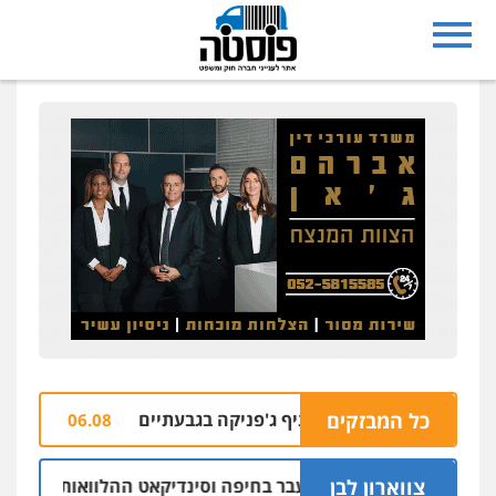
כל המבזקים
עורבות בהצתת סניף ג'פניקה בגבעתיים
הבהרה: 
06.08 | 22:58
צווארון לבן
ום: יו"ר ש"ס לשעבר בחיפה וסינדיקאט ההלוואות של משפחת הרי