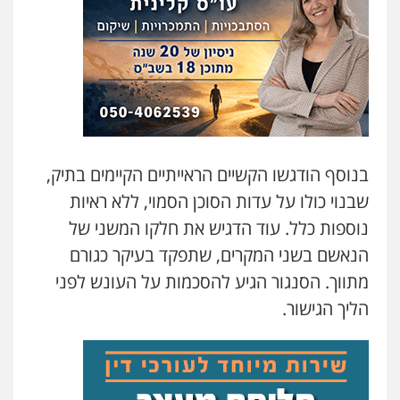
עו"ד מוחמד סביחאת
פלילי
תעבורה
פשיעה כלכלית
0525077716
עו"ד אמיר נאטור
פלילי
פשיעה חמורה
צווארון לבן
מעצרים
0543326767
בנוסף הודגשו הקשיים הראייתיים הקיימים בתיק,
שבנוי כולו על עדות הסוכן הסמוי, ללא ראיות
נוספות כלל. עוד הדגיש את חלקו המשני של
חנא בולוס – משרד עורכי דין
פלילי
פשיעה חמורה
צווארון לבן
נזיקין
הנאשם בשני המקרים, שתפקד בעיקר כגורם
0546661544
מתווך. הסנגור הגיע להסכמות על העונש לפני
הליך הגישור.
עו"ד ראוף נג'אר
פלילי
עורכי דין לענייני אסירים
מעצרים
סמים
רכוש
0548009246