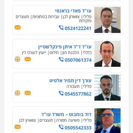
0546470989
עו"ד פאדי בראנסי
פלילי
צווארון לבן
עבירות בטחוניות
מעצרים
ויקי שמואל – משרד עו"ד
וחקירות
פלילי
משפט פלילי
0524122241
0528959600
עו"ד ד"ר איתן פינקלשטיין
עו"ד זוהר ארבל
כלכלי
הלבנת הון
חילוט
ייעוץ לעורכי דין
פלילי
פשיעה חמורה
מעצרים וחקירות
0507061374
קטינים
0538788878
עורך דין תמיר אלטיט
עו"ד אסף דוק
פלילי
תעבורה
פלילי
עבירות מין
סמים והימורים
פשיעה
0545577862
חמורה
חקירות ומעצרים
צווארון לבן והונאה
0526885006
דוד בוחבוט – משרד עו"ד
עו"ד שלי גורביץ – לוי
פלילי
פשיעה חמורה
מעצרים
צווארון לבן
משפט פלילי
פשיעה חמורה
מעצרים
0505542333
וחקירות
צבאי
תעבורה