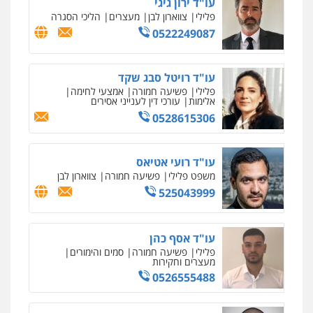
פלילי
פשיעה חמורה
סמים והימורים
מעצרים וחקירות
0526555488
משרד עורכי דין טאי שרקי
פלילי
אסירים
תעבורה
מרב"ד
0547556464
אבי אמר משרד עורכי דין
פלילי
משפחה
אזרחי מסחרי
0502130230
חליל ביאדי – משרד עורכי דין
פלילי
דיני תעבורה
מעצרים וחקירות
פשיעה חמורה
אסירים
0509636895
עו"ד איהאב זבידאת