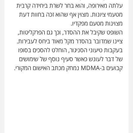
עו"ד דותן דניאלי
עלתה מאירופה, והוא בחר לשרת ביחידה קרבית
פלילי
פשיעה חמורה
צווארון לבן
פשיעה
מטעמי ציונות. מצוין אף שהוא זכה בחוות דעת
עו"ד זקי אלעברה
כלכלית
עורכי דין לענייני אסירים
נוער
פלילי
פשיעה חמורה
עורכי דין לענייני אסירים
0542442982
מצוינות מטעם מפקדיו.
0559600005
השופט שקיבל את ההסדר, וכך גם הפרקליטות,
עו"ד אורנת קמרון
ציינו שמדובר בהסדר מקל מאוד ביחס לעבירות.
פלילי
תעבורה
עורכי דין לענייני אסירים
עו"ד מירב נוסבוים
משפחה
נוער
בעקבות טיעוני הסניגור, הוחלט להסכים בסופו
פלילי
מעצרים וחקירות
נוער
עורכי דין
0505417090
לענייני אסירים
של דבר לעונש כאשר סעיף נוסף של שימושים
0522331443
קבועים ב-MDMA נמחק מכתב האישום המקורי.
עו"ד חמאדה מסרי
רעות כהן – משרד עורכי דין
תעבורה
פלילי
צווארון לבן
תעבורה
אסירים
מעצרים
0526631970
וחקירות
0506277425
עו"ד אייל אביטל
פלילי
פשיעה חמורה
מעצרים וחקירות
עו"ד שאדי דבאח
0544712201
פלילי
פשיעה כלכלית
תעבורה
0505643689