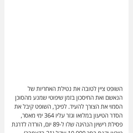
כבריאן, מזר – משרד עורכי דין
פלילי
מעצרים וחקירות
עו"ד רעות שמחון
0543986802
פלילי
אסירים
תעבורה
0507623810
עו"ד בועז קניג
עו"ד שנהב אילון
פלילי
משפחה
כלכלי
צבאי
פלילי
פשיעה חמורה
חקירות ומעצרים
0507003001
נוער
עורכי דין לענייני אסירים
תעבורה
0549475678
עו"ד אבי כהן
פלילי
פשיעה חמורה
קטינים
אלימות
עו"ד יצחק איצקוביץ'
סמים
עבירות מין
השופט ציין לטובה את נטילת האחריות של
פלילי
פשיעה חמורה
צווארון לבן
0523647066
הנאשם ואת החיסכון בזמן שיפוטי שמנע מהסוכן
0526655833
הסמוי את הצורך להעיד. לפיכך, השופט קיבל את
קורל קרוז – עורך דין פלילי
הסדר הטיעון במלואו וגזר עליו 364 ימי מאסר,
משפט פלילי
עו"ד שלומי שרון
0545437431
פסילת רישיון הנהיגה שלו ל-89 יום, הורדה לדרגת
פלילי
צבאי
מעצרים וחקירות
0547342002