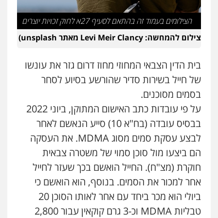
עו"ד יאיר בן סימון
פלילי
תעבורה
אזרחי
נזיקין
ביטוח
הצילומים בעמוד זה בהתאם לסעיף 27א לחוק זכויות יוצרים
0505719060
צילום להמחשה: Levi Meir Clancy מאתר unsplash)
עו"ד נס בן נתן
בית הדין הצבאי המחוזי מחוז דרום גזר את עונשו
פלילי
כלכלי
פשיעה חמורה
נוער
של חייל בשירות סדיר שהורשע בסיוע לסחר
0505555110
בסמים מסוכנים.
על פי עובדות כתב האישום המתוקן, ביוני 2022
עו"ד דניאל דרוביצקי
בבסיס עובדה (בח"א 10) סייע הנאשם לאחר
פלילי
משפחה
צבאי
לבצע עסקת סמים מסוג MDMA. את העסקה
0526409925
הם ביצעו מול סוכן סמוי של משטרה צבאית
חוקרת (מצ"ח). החייל הואשם בכך שעזר לחייל
עו"ד משה פלמור
פלילי
כלכלי
צווארון לבן
עורכי דין לענייני
אחר למכור את הסמים. בנוסף, הוא הואשם כי
אסירים
ביולי הוא מכר ביחד עם אחר לאותו הסוכן 20
0549732303
טבליות MDMA וכ-3 גרם קוקאין עבור 2,800