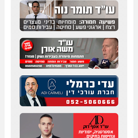
עו"ד אלון קריטי
פלילי
כלכלי
אלימות
סמים
מעצרים
0525544654
שני אלגרבלי – משרד עורכי דין
פלילי
עורכי דין לענייני אסירים
תעבורה
0507120031
עו"ד רונן בנדל
משפט פלילי
פשיעה חמורה
פלילי