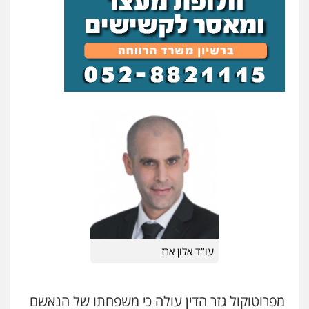
עו"ד אלון ארז
פלילי
צבאי
סמים
אלימות במשפחה
צווארון
לבן
0507368203
עו"ד לימור רוט חזן
פלילי
מעצרים
צווארון לבן
פשיעה חמורה
0523407232
עו"ד אשרף שחאדה
פלילי
פשיעה חמורה
מעצרים וחקירות
תעבורה
0549535659
עו"ד אלון ארז
עו"ד איהאב ג'לג'ולי
פלילי
מעצרים וחקירות
עורכי דין לענייני
אסירים
0505216700
מפרוטוקול גזר הדין עולה כי משפחתו של הנאשם