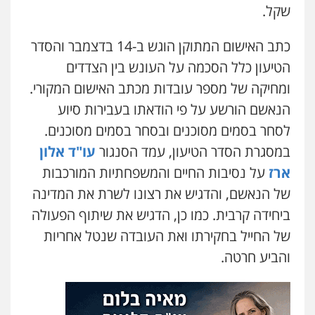
שקל.
עו"ד עמית רוזנצויג
משפט פלילי
דיני תעבורה
כתב האישום המתוקן הוגש ב-14 בדצמבר והסדר
0532700200
הטיעון כלל הסכמה על העונש בין הצדדים
ומחיקה של מספר עובדות מכתב האישום המקורי.
עו"ד אור בן שאנן
הנאשם הורשע על פי הודאתו בעבירות סיוע
פלילי
מעצרים וחקירות
0549199449
לסחר בסמים מסוכנים ובסחר בסמים מסוכנים.
במסגרת הסדר הטיעון, עמד הסנגור
עו"ד אלון
ארז
על נסיבות החיים והמשפחתיות המורכבות
עו"ד מוחמד רחאל
פלילי
פשיעה חמורה
צווארון לבן
צבאי
של הנאשם, והדגיש את רצונו לשרת את המדינה
מעצרים וחקירות
0502228917
ביחידה קרבית. כמו כן, הדגיש את שיתוף הפעולה
של החייל בחקירתו ואת העובדה שנטל אחריות
בר ציון – אוזן משרד עורכי דין
והביע חרטה.
פלילי
עבירות תנועה
תעבורה
פשיעה
חמורה
0505258475