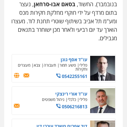
פלילי
פשיעה כלכלית
צווארון לבן
בנובמבר). החשוד,
בסאם אבו-סרחאן
, נעצר
0506217771
בתום מרדף על ידי חוקרי מחלקת חקירות מכס
ומע"מ תל אביב בשיתוף שוטרי תחנת לוד. מעצרו
הוארך עד יום רביעי ולאחר מכן ישוחרר בתנאים
עו"ד תמיר סולומון
פלילי
כלכלי
מיסים
הלבנת הון
מגבילים.
0528758840
עו"ד אסף גונן
פלילי
פשע חמור
תעבורה
צבא
מעצרים
וחקירות
0542255161
עו"ד אורי רינצקי
פלילי
כלכלי
ניהול משפטים
0506216813
דוד אפרים משרד עורכי דין