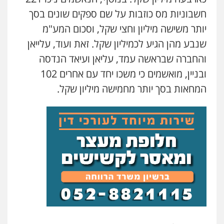
חשבוניות מס כוזבות על שם ספקים שונים בסך
יותר משישה מיליון וחצי שקל, וסכום המע"מ
עו"ד נס בן נתן
פלילי
כלכלי
פשיעה חמורה
נוער
שנבע מהן הגיע לכמיליון שקל. זאת ועוד, עלייאן
0505555110
והחברה שבראשה עמד, עליאן ועיאד הנדסה
ובניין, מואשמים כי משכו יחד עם אחרים 102
עו"ד משה פלמור
המחאות בסך יותר מחמישה מיליון שקל.
פלילי
כלכלי
צווארון לבן
עורכי דין לענייני
אסירים
0549732303
שחר מנדלמן, שלומציון גבאי מנדלמן
– משרד עורכי דין
פלילי
התמחות בייצוג בעבירות מין
0505522334
עו"ד אלינור מתיתיה
פלילי
תעבורה
צבאי
משפחה