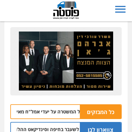
כל המבזקים
פשיטה של המשטרה על יעדי אמל"ח מאיבטין וחיפה במגד
צווארון לבן
אישום: יו"ר ש"ס לשעבר בחיפה וסינדיקאט ההלוואות של משפחת