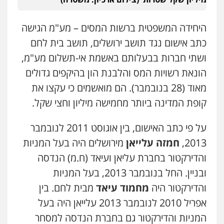
עו"ד שרון נהרי
היחידה המשפטית ברשות המסים – מע"מ הגישה
פלילי
צווארון לבן
כלכלי
פשיעה כלכלית
בינלאומי
הליכי הסגרה
כתב אישום נגד תושב ירושלים, תושב בית לחם
ושתי חברות בבעלותם באשמת אי-תשלום מע"מ,
הונאת רשויות המס והלבנת הון בהיקפים גדולים
עו"ד (רו"ח) יואב ציוני
מאוד (28 בנובמבר). הם מואשמים כי עקצו את
עבירות מס
הלבנת הון
שומות וערעורי מס
קופת המדינה ביותר מחמישה מיליון וחצי שקל.
0505430819
על פי כתב האישום, בין אוגוסט 2011 לנובמבר
עו"ד פאדי בראנסי
2013,
חמזה עלייאן
מירושלים היה בעל המניות
פלילי
צווארון לבן
עבירות בטחוניות
מעצרים
וחקירות
והדירקטור בחברת עליאן ועיאד (ח.מ) הנדסה
0524122241
ובניין. החל בנובמבר 2013, בעל המניות
והדירקטור היה
מחמוד עיאד
מבית לחם. בין
עו"ד ד"ר איתן פינקלשטיין
אפריל 2010 לנובמבר 2013 עלייאן היה בעל
כלכלי
הלבנת הון
חילוט
ייעוץ לעורכי דין
0507061374
המניות והדירקטור גם בחברת הנדסה למסחר