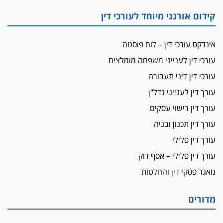
קידום אורגני מיוחד לעורכי דין
על המידתיות
ביה"ד המשמעתי ביטל השעיה לצמיתות של
עורכת-דין שהביעה שמחה ב-7 באוקטובר
אינדקס עורכי דין – לוח פוסטה
אשם
עורכי דין לענייני משפחה מומלצים
עו"ד הלל בבייב הורשע בהונאת עשרות לקוחות,
עורכי דין דיני תעבורה
ההסדר: 7-9 שנות מאסר
עורך דין לענייני נדל"ן
דין ומקרקעין
עורך דין רישוי עסקים
עורך דין ברמת השרון נחקר בחשד למרמה בעסקת
נדל"ן
עורך דין תכנון ובניה
"אני מכינה 5-6 ג'וינטים ביום"
עורך דין פלילי
תובעת משטרתית פוטרה בחשד לעישון סמים
עורך דין פלילי – אסף דוק
שנחשף בפעילות בלשים בטלגרם
מאגר פסקי דין והחלטות
לא בכל יום
עו"ד שרון נהרי חיתן את בנו הבכור דניאל
מדורים
הכנסת אישרה
הגבלת שכר טרחה בייצוג נכי צה"ל ונפגעי פעולות