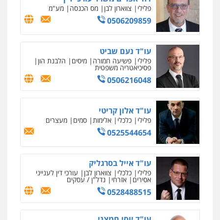
פלילי
צווארון לבן
מס הכנסה
מע"מ
0506209859
עו"ד נעם שביט
פלילי
פשיעה חמורה
מיסים
הלבנת הון
פסיכיאטריה משפטית
0506216048
עו"ד אלון קריטי
פלילי
כלכלי
אלימות
סמים
מעצרים
0525544654
עו"ד אייל בסרגליק
פלילי
כלכלי
צווארון לבן
עורכי דין לענייני
אסירים
אזרחי
נדל"ן / עסקים
0528488515
עו"ד יוסי חמצני