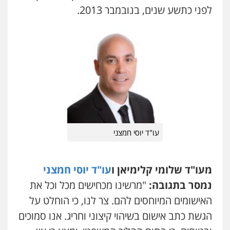
0526631970
לפני כתשע שנים, בנובמבר 2013.
0528758840
עו"ד אסף גונן
עו"ד בועז קניג
פלילי
פשע חמור
תעבורה
צבא
מעצרים
פלילי
משפחה
כלכלי
צבאי
וחקירות
0507003001
0542255161
עו"ד אורי רינצקי
פלילי
כלכלי
ניהול משפטים
0506216813
עו"ד יוסי חמצני
דוד אפרים משרד עורכי דין
מעו"ד שלומי קלימיאן ו
עו"ד יוסי חמצני
פלילי
צווארון לבן
מס הכנסה
מע"מ
נמסר בתגובה:
"מרשינו מכחישים מכל וכל את
0506209859
האישומים המיוחסים להם. צר לנו, כי הוחלט על
הגשת כתב אישום בשיהוי קיצוני וחריג. אנו סמוכים
עו"ד נעם שביט
פלילי
פשיעה חמורה
מיסים
הלבנת הון