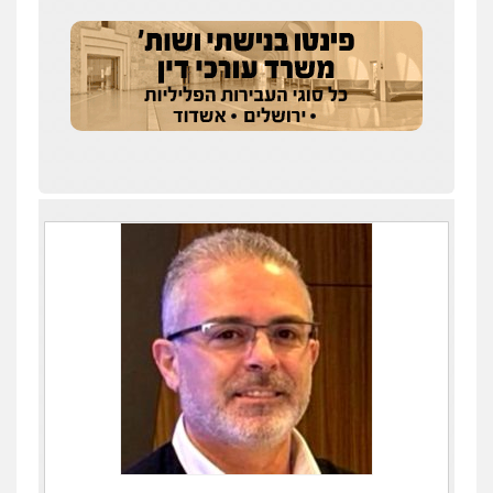
וחקירות
0523602602
עו"ד אשרף שחאדה
פלילי
פשיעה חמורה
מעצרים וחקירות
תעבורה
0549535659
רעות כהן – משרד עורכי דין
פלילי
צווארון לבן
תעבורה
אסירים
מעצרים
וחקירות
0506277425
עו"ד שאדי דבאח
פלילי
פשיעה כלכלית
תעבורה
0505643689
עו"ד יצחק איצקוביץ'