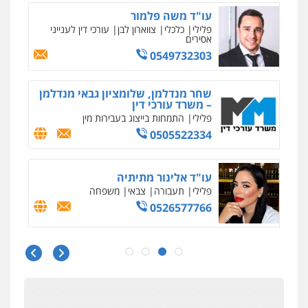
עו"ד אלינור מתיתיה
פלילי
תעבורה
צבאי
משפחה
0526577766
עו"ד מוחמד סביחאת
פלילי
תעבורה
פשיעה כלכלית
0525077716
חנא בולוס – משרד עורכי דין
פלילי
פשיעה חמורה
צווארון לבן
נזיקין
0546661544
עו"ד אייל אוחיון
פלילי
עורכי דין לענייני אסירים
מעצרים
וחקירות
0523602602