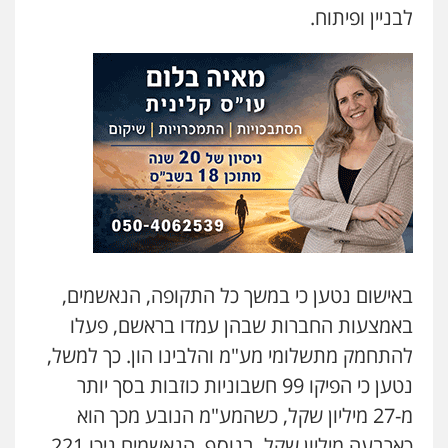
לבניין ופיתוח.
עו"ד ירון גיגי
פלילי
צווארון לבן
מעצרים
הליכי הסגרה
0522249087
מצגר ושות', חברת עורכי דין
נדל"ן / עסקים
משפחה
תעבורה
כלכלי
הוצאה לפועל
0545402829
עו"ד דרוויש נאשף
באישום נטען כי במשך כל התקופה, הנאשמים,
פלילי
פשיעה חמורה
זכויות אדם
באמצעות החברות שבהן עמדו בראשם, פעלו
0527448141
להתחמק מתשלומי מע"מ והלבינו הון. כך למשל,
נטען כי הפיקו 99 חשבוניות כוזבות בסך יותר
עו"ד שילה ענבר
פלילי
כלכלי
מיסים
הלבנת הון
ייעוץ לעורכי
מ-27 מיליון שקל, כשהמע"מ הנובע מכך הוא
דין
כארבעה מיליון שקל. בנוסף, הנאשמים ניכו 221
0506216097