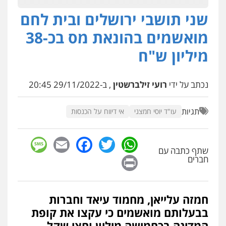
עו"ד אשרף שחאדה
שני תושבי ירושלים ובית לחם
פלילי
פשיעה חמורה
מעצרים וחקירות
תעבורה
מואשמים בהונאת מס בכ-38
0549535659
מיליון ש"ח
רעות כהן – משרד עורכי דין
פלילי
צווארון לבן
תעבורה
אסירים
מעצרים
נכתב על ידי
רועי זילברשטין
, ב-29/11/2022 20:45
וחקירות
0506277425
תגיות
עו"ד יוסי חמצני
אי דיווח על הכנסות
עו"ד שאדי דבאח
sage
Facebook
Email
WhatsApp
Twitter
פלילי
פשיעה כלכלית
תעבורה
שתף כתבה עם
0505643689
Print
חברים
עו"ד יצחק איצקוביץ'
חמזה עלייאן, מחמוד עיאד וחברות
פלילי
פשיעה חמורה
צווארון לבן
0526655833
בבעלותם מואשמים כי עקצו את קופת
המדינה בכחמישה מיליון וחצי שקל.