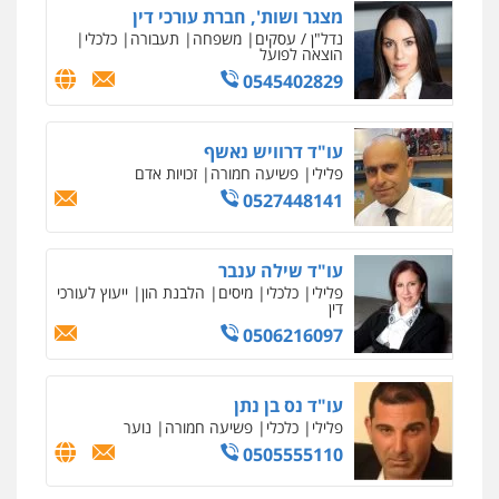
עו"ד שילה ענבר
פלילי
כלכלי
מיסים
הלבנת הון
ייעוץ לעורכי
דין
0506216097
עו"ד נס בן נתן
פלילי
כלכלי
פשיעה חמורה
נוער
0505555110
עו"ד משה פלמור
פלילי
כלכלי
צווארון לבן
עורכי דין לענייני
אסירים
0549732303
שחר מנדלמן, שלומציון גבאי מנדלמן
– משרד עורכי דין
פלילי
התמחות בייצוג בעבירות מין
0505522334