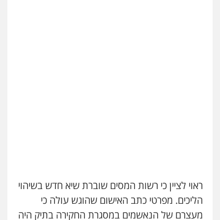
0549535659
רעות כהן – משרד עורכי דין
פלילי
צווארון לבן
תעבורה
אסירים
מעצרים
וחקירות
0506277425
עו"ד שאדי דבאח
פלילי
פשיעה כלכלית
תעבורה
0505643689
עו"ד יצחק איצקוביץ'
פלילי
פשיעה חמורה
צווארון לבן
0526655833
ראוי לציין כי רשות המסים שוברת שיא חדש בשיהוי
הליכים. מפרטי כתב האישום שהוגש עולה כי
עו"ד חמאדה מסרי
עו"ד תמיר סולומון
מעצרם של הנאשמים במסגרת החקירה בתיק היה
תעבורה
פלילי
כלכלי
מיסים
הלבנת הון