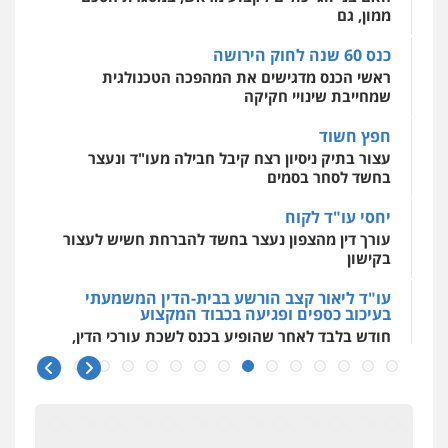
לעורכי דין
0504062539
חפץ חשוד
עצור בתיק ניסיון רצח קיבל חבילה מעו"ד ונעצר
בחשד לסחר בסמים
עו"ד ד"ר אבי שקד
עבירות כלכליות
הלבנת הון
חילוטים
יחסי עו"ד לקוח
עבירות פליליות
עורך דין מהצפון נעצר בחשד להברחת חשיש לעצור
0544385337
בקישון
עו"ד ליאור קצב הורשע בבית-הדין המשמעתי
איתי חקירות – שירותים לעורכי דין
בעיכוב כספים ופגיעה בכבוד המקצוע
חקירות פרטיות
חקירות כלכליות
חקירות
חודש בלבד לאחר שהופיע בכנס לשכת עורכי הדין,
אישות
איתורים
קצב הורשע
0537865001
10 מיליון
ניר קידר – צלם
עורך-דין חשוד בהעלמת הכנסות והתחמקות ממס
רכישה
צילום עורכי דין
שירותים מקצועיים לעורכי
דין
0504578527
קטינים בסביבה מנוכרת
"ניכור הורי מכת מדינה": איך מתמודדים עם
ההשלכות ההרסניות של התופעה?
רונן הלל – מוניטין