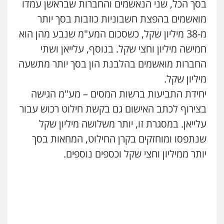
0526577766
בסך הכל, שני הנאשמים והחברות שבראשן עמדו
מואשמים בהפצת חשבוניות כוזבות בסך יותר
מ-38 מיליון שקל, כשסכום המע"מ שנבע מהן הוא
עו"ד מוחמד סביחאת
פלילי
תעבורה
פשיעה כלכלית
חמישה מיליון וחצי שקל. בנוסף, עלייאן ושתי
0525077716
החברות מואשמים בהלבנת הון בסך יותר מתשעה
מיליון שקל.
חנא בולוס – משרד עורכי דין
יחידת התביעות ברשות המסים – מע"מ הגישה
פלילי
פשיעה חמורה
צווארון לבן
נזיקין
בצירוף לכתב האישום גם בקשת חילוט רכוש עבור
0546661544
עלייאן. במסגרת זו, יותר משלושה מיליון שקל
שנתפסו ומוחזקים בקרן החילוט, המחאות בסך
עו"ד אייל אוחיון
יותר ממיליון וחצי שקל וכספים נוספים.
פלילי
עורכי דין לענייני אסירים
מעצרים
וחקירות
0523602602
עו"ד אשרף שחאדה
פלילי
פשיעה חמורה
מעצרים וחקירות
תעבורה