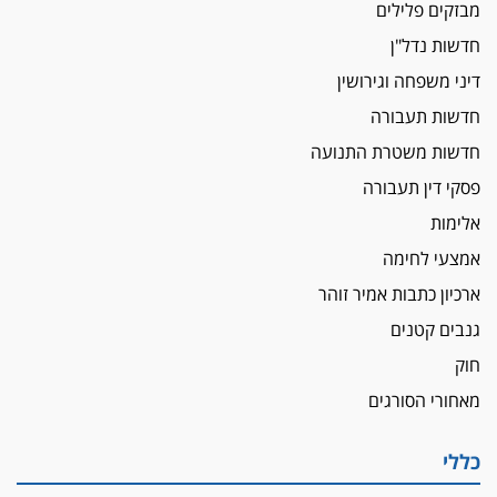
מבזקים פלילים
איבה
חדשות נדל"ן
איתות מירושלים
דיני משפחה וגירושין
יו"ר המחוז צ'צ'קס מכנס ישיבה להדחת
ממלא-מקומו, ועמית בכר שותק
חדשות תעבורה
מחאת הפרקליטים והסנגורים
חדשות משטרת התנועה
יצאו לשעה מבית המשפט ועמדו בחוץ לאות הזדהות
פסקי דין תעבורה
עם השופטים
אלימות
הביקורת חוגגת
אמצעי לחימה
מבקר לשכת עורכי הדין בתביעה נגד "איכות
השלטון" בעידן עמית בכר
ארכיון כתבות אמיר זוהר
נכנס לאינדקס
גנבים קטנים
עו"ד חגי בנימין חצה את הקווים, מפרקליטות ת"א
חוק
למשרד פרטי חדש
מאחורי הסורגים
לפני נקיטת צעדים
עורך דין נעצר בחשד לסחיטת ראש המועצה יאנוח
כללי
ג'ת