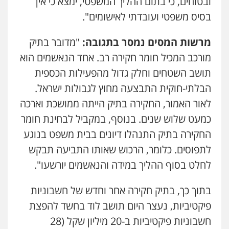
ובטוחים, כי בתום ההליך המשפטי, ימצא כי אין
פסיכיאטריה משפטית
בסיס משפטי ועובדתי לאישומים".
0506216048
מרשות המסים נמסר בתגובה:
"מדובר בתיק
עו"ד אלון קריטי
מורכב המכיל חומר חקירה רב. אחד הנאשמים הוא
פלילי
כלכלי
אלימות
סמים
מעצרים
0525544654
תושב השטחים וחלק גדול מהפעילות הכספית
הבלתי-חוקית התבצעה מחוץ לגבולות ישראל.
לאור האמור, החקירה בתיק הייתה ממושכת וארכה
עו"ד אייל בסרגליק
פלילי
כלכלי
צווארון לבן
עורכי דין לענייני
כמעט שלוש שנים. בנוסף, במקביל לבחינת חומר
אסירים
אזרחי
נדל"ן / עסקים
החקירה בתיק התנהלו דיונים בבית משפט בנוגע
0528488515
לתפוסים. כלומר, הרכוש שאותו התביעה תבקש
עו"ד יוסי חמצני
לחלט בסוף ההליך במידה והנאשמים יורשעו".
כלכלי
צווארון לבן
פשיעה כלכלית
עבירות
מס
הלבנת הון
בתוך כך, בתיק חקירה אחר וחדש של חשבוניות
0505471497
פיקטיביות, נעצר היום תושב לוד בחשד להפצת
חשבוניות פיקטיביות ב-20 מיליון שקל (28
גיל דביר – משרד עורכי דין