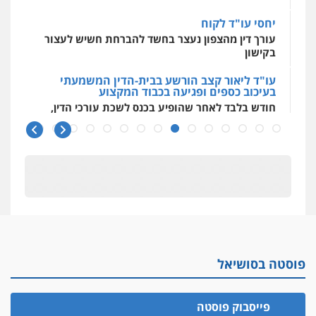
יחסי עו"ד לקוח
עורך דין מהצפון נעצר בחשד להברחת חשיש לעצור
בקישון
עו"ד ליאור קצב הורשע בבית-הדין המשמעתי
בעיכוב כספים ופגיעה בכבוד המקצוע
חודש בלבד לאחר שהופיע בכנס לשכת עורכי הדין,
קצב הורשע
10 מיליון
עורך-דין חשוד בהעלמת הכנסות והתחמקות ממס
רכישה
קטינים בסביבה מנוכרת
"ניכור הורי מכת מדינה": איך מתמודדים עם
ההשלכות ההרסניות של התופעה?
פוסטה בסושיאל
אלה המינויים
הוועדה לבחירת שופטים בחרה 26 שופטים ורשמים
נוספים
פייסבוק פוסטה