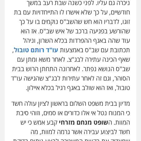
ניכרה גם עליו. לפני כשנה שבת רעב במשך
חודשיים, על כך שלא אישרו לו התייחדויות עם בת
זוגו, לדבריו הוא חש שהשב"ס נוקמים בו על כך
שהורשע בפגיעה ברכב של איש שב"ס. אז הוא
עוד שהה באגף ההפרדות בכלא השרון, וניהל
תכתובת עם שב"ס באמצעות
עו"ד רותם טובול
,
ניר קידר – צלם
שאף הכינה עתירה לבג"צ. לאחר משא ומתן עם
צילום עורכי דין
שירותים מקצועיים לעורכי
דין
שב"ס הנושא נפתר. לאחרונה התחתן הרוש בבית
0504578527
הסוהר, וגם זה לאחר עתירות לבג"צ שהגישה עו"ד
טובול, ואז הוא שולב באגף רגיל בכלא איילון.
רונן הלל – מוניטין
מחיקת כתבות מגוגל ודחיקת אזכורים
שליליים
שירותים מקצועיים לעורכי דין
מדיון בבית משפט השלום בראשון לציון עולה חשד
0522508109
כי המנוח נטל אי אלו כדורים או סמים, וזוהי סיבת
המוות. ה
שופט מנחם מזרחי
קבע אמש כי יש
אחסון אתרים
חשד לביצוע עבירה אשר גרמה למוות, מה
מהירות
הגנה
גיבוי
תמיכה
שירותים
מקצועיים לעורכי דין