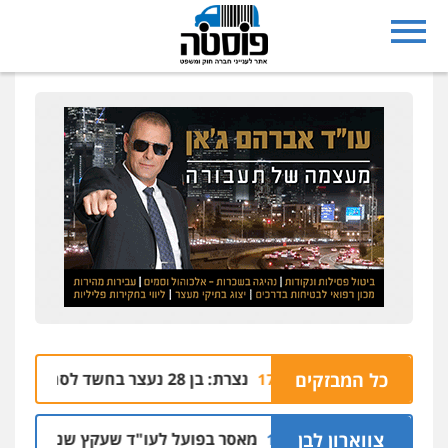
ערבי
כל המבזקים
נצרת: בן 28 נעצר בחשד לסחיטה באיומים מטלפון שאינו שלו
04.08 | 17:57
לים
צווארון לבן
מאסר בפועל לעו"ד שעקץ שני מיליון שקל על
04.08 | 19:10