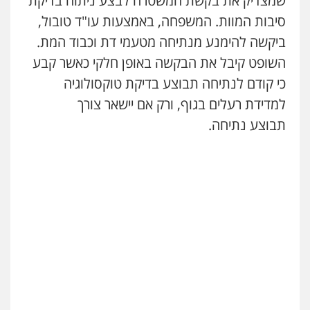
שמצדיק את בקשת המשטרה לבצע ניתוח בדיקת
סיבות המוות. המשפחה, באמצעות עו"ד טובול,
ביקשה להימנע מנתיחה מטעמי דת וכבוד המת.
מרכז התחלה חדשה
השופט קיבל את הבקשה באופן חלקי כאשר קבע
אסירים
עבירות מין
שירותים מקצועיים
לעורכי דין
כי קודם לנתיחה תבוצע בדיקת טוקסולוגיה
0544500346
למדידת רעלים בגוף, ורק אם יישאר צורך
תבוצע נתיחה.
מאיה בלום, עו"ס, טיפול ושיקום
טיפול בהתמכרויות
שירותים מקצועיים
לעורכי דין
0504062539
עו"ד ד"ר אבי שקד
עבירות כלכליות
הלבנת הון
חילוטים
עבירות פליליות
0544385337
איתי חקירות – שירותים לעורכי דין
חקירות פרטיות
חקירות כלכליות
חקירות
אישות
איתורים