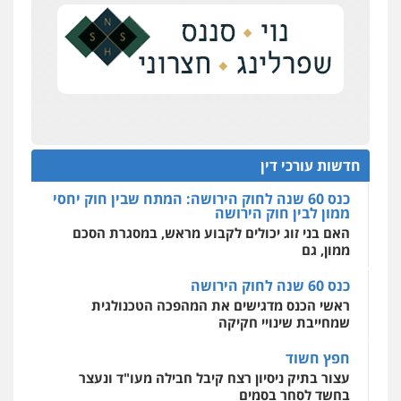
כנס תובענות ייצוגיות: "בעקבות ה-AI התפתח טרנד
דין
תביעות הגנת הפרטיות"
0504578527
מחוז מרכז לפני הכנסת
כנס תביעות ייצוגיות: הדילמה בין זכויות צרכנים
רונן הלל – מוניטין
להגנה על עסקים קטנים
מחיקת כתבות מגוגל ודחיקת אזכורים
שליליים
שירותים מקצועיים לעורכי דין
תנו וקחו
0522508109
הדוקטורט של עו"ד יואב ציוני: מע"מ ומוסדות ללא
כוונת רווח
חדשות עורכי דין
אחסון אתרים
כנס 60 שנה לחוק הירושה: המתח שבין חוק יחסי
מהירות
הגנה
גיבוי
תמיכה
שירותים
ממון לבין חוק הירושה
מקצועיים לעורכי דין
האם בני זוג יכולים לקבוע מראש, במסגרת הסכם
ממון, גם
כנס 60 שנה לחוק הירושה
מרכז התחלה חדשה
ראשי הכנס מדגישים את המהפכה הטכנולגית
אסירים
עבירות מין
שירותים מקצועיים
לעורכי דין
שמחייבת שינויי חקיקה
0544500346
חפץ חשוד
עצור בתיק ניסיון רצח קיבל חבילה מעו"ד ונעצר
בחשד לסחר בסמים