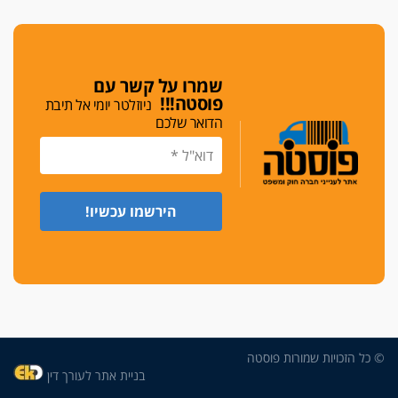
גלוק
די לאלימות
פאנל הלשכה על האלימות: "כישלון שמתחיל בחינוך
ונגמר במשטרה"
שמרו על קשר עם
פוסטה!!!
ניוזלטר יומי אל תיבת
מנכ"ל עכשיו
הדואר שלכם
בימ"ש מחוזי: החלטת עמית בכר לדחות מינוי מנכ"ל
חדש ללשכה אינה סבירה
משפחה ופוליטיקה
עו"ד גלעד מנשה ויאיר בכורו חגגו בר מצווה, שרי
הליכוד הפציצו
אתיקה בהקפאה
הקדנציה החוקית של ועדות האתיקה הסתיימה
והלשכה מצאה פתרון מאולתר
הזעקה
עשרות עורכי דין הפגינו בחיפה: "דמנו אינו הפקר,
© כל הזכויות שמורות פוסטה
דורשים הגנה וביטחון"
בניית אתר לעורך דין