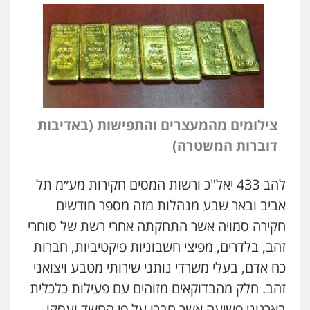
צילומים מהמעצרים והתפישות (באדיבות
דוברות המשטרה)
להב 433 יאל"כ ורשות המסים חקירות מע״מ תל
אביב ובאר שבע מנהלות מזה מספר חודשים
חקירה סמויה אשר התחקתה אחרי רשת של סוחרי
זהב, בלדרים, מפיצי חשבוניות פיקטיביות, חברות
כח אדם, בעלי משרדי נותני שירותי מטבע ויצואני
זהב. חלק מהבדוקאים מזוהים עם פעילות כלכלית
בארגוני פשיעה אשר חברו על פי החשד ועסקו