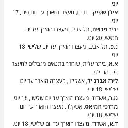
יוני.
אילן שפיק
, בת ים, מעצרו הוארך עד יום שני, 17
יוני.
יניב פרשה
, תל אביב, מעצרו הוארך עד יום
חמישי, 20 יוני.
ניר קידר – צלם
נ.פ
, תל אביב, מעצרו הוארך עד יום שלישי, 18
צילום עורכי דין
שירותים מקצועיים לעורכי
דין
יוני.
0504578527
א.א
, ביתר עלית, שוחרר בתנאים מגבילים למעצר
בית מוחלט.
רונן הלל – מוניטין
מחיקת כתבות מגוגל ודחיקת אזכורים
לירז אברג'יל
, אשקלון, מעצרה הוארך עד יום
שליליים
שירותים מקצועיים לעורכי דין
שלישי, 18 יוני.
0522508109
מ.ר,
אשדוד, מעצרו הוארך עד יום שלישי, 18 יוני.
אחסון אתרים
מרדכי חמיאס
, אשקלון, מעצרו הוארך עד יום
מהירות
הגנה
גיבוי
תמיכה
שירותים
שלישי, 18 יוני.
מקצועיים לעורכי דין
ד.א,
אשדוד, מעצרו הוארך עד יום שלישי, 18 יוני.