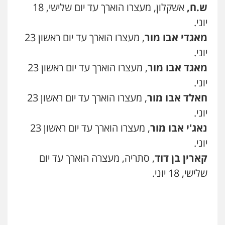
ש.ח,
אשקלון, מעצרו הוארך עד יום שלישי, 18
מרכז התחלה חדשה
יוני.
אסירים
עבירות מין
שירותים מקצועיים
לעורכי דין
מאגדי אבו מור
, מעצרו הוארך עד יום ראשון 23
0544500346
יוני.
מאגד אבו מור
, מעצרו הוארך עד יום ראשון 23
מאיה בלום, עו"ס, טיפול ושיקום
יוני.
טיפול בהתמכרויות
שירותים מקצועיים
לעורכי דין
חאלד אבו מור
, מעצרו הוארך עד יום ראשון 23
0504062539
יוני.
נאג'י אבו מור
, מעצרו הוארך עד יום ראשון 23
עו"ד ד"ר אבי שקד
יוני.
עבירות כלכליות
הלבנת הון
חילוטים
עבירות פליליות
קארין בן דוד
, סתריה, מעצרה הוארך עד יום
0544385337
שלישי, 18 יוני.
איתי חקירות – שירותים לעורכי דין
חקירות פרטיות
חקירות כלכליות
חקירות
אישות
איתורים
0537865001