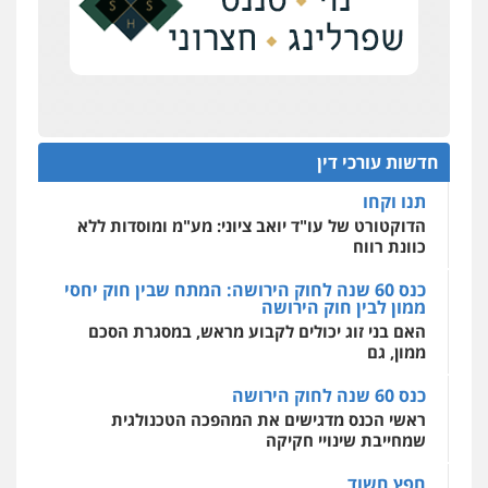
0504578527
על סדר היום
כנס תובענות ייצוגיות: "בעקבות ה-AI התפתח טרנד
רונן הלל – מוניטין
תביעות הגנת הפרטיות"
מחיקת כתבות מגוגל ודחיקת אזכורים
שליליים
שירותים מקצועיים לעורכי דין
מחוז מרכז לפני הכנסת
0522508109
כנס תביעות ייצוגיות: הדילמה בין זכויות צרכנים
להגנה על עסקים קטנים
חדשות עורכי דין
אחסון אתרים
תנו וקחו
מהירות
הגנה
גיבוי
תמיכה
שירותים
מקצועיים לעורכי דין
הדוקטורט של עו"ד יואב ציוני: מע"מ ומוסדות ללא
כוונת רווח
כנס 60 שנה לחוק הירושה: המתח שבין חוק יחסי
ממון לבין חוק הירושה
מרכז התחלה חדשה
האם בני זוג יכולים לקבוע מראש, במסגרת הסכם
אסירים
עבירות מין
שירותים מקצועיים
לעורכי דין
ממון, גם
0544500346
כנס 60 שנה לחוק הירושה
ראשי הכנס מדגישים את המהפכה הטכנולגית
שמחייבת שינויי חקיקה
חפץ חשוד