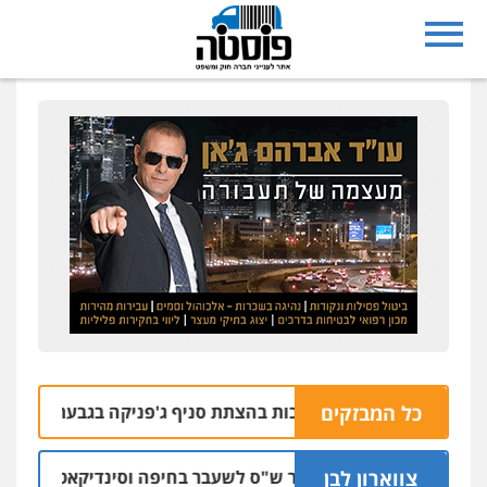
כל המבזקים
נעצרו בחשד למעורבות בהצתת סניף ג'פניקה בגבעתיים
06.08 | 22:58
צווארון לבן
כתב אישום: יו"ר ש"ס לשעבר בחיפה וסינדיקאט ההלוואות ש