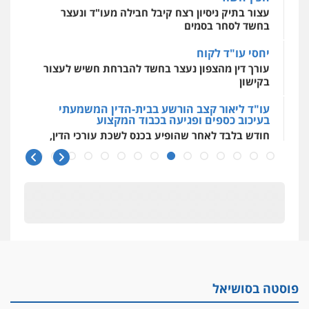
עצור בתיק ניסיון רצח קיבל חבילה מעו"ד ונעצר
בחשד לסחר בסמים
יחסי עו"ד לקוח
עורך דין מהצפון נעצר בחשד להברחת חשיש לעצור
בקישון
עו"ד ליאור קצב הורשע בבית-הדין המשמעתי
בעיכוב כספים ופגיעה בכבוד המקצוע
חודש בלבד לאחר שהופיע בכנס לשכת עורכי הדין,
קצב הורשע
10 מיליון
עורך-דין חשוד בהעלמת הכנסות והתחמקות ממס
רכישה
קטינים בסביבה מנוכרת
"ניכור הורי מכת מדינה": איך מתמודדים עם
ההשלכות ההרסניות של התופעה?
פוסטה בסושיאל
אלה המינויים
הוועדה לבחירת שופטים בחרה 26 שופטים ורשמים