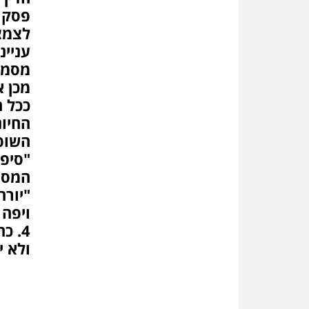
פסק ה
עניינ
מסמך
מכן א
ככל ה
השופט
"סיפו
המסמ
"יור
ויפה 
4. 
ולא י