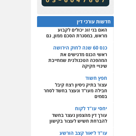
מע"מ ומוסדות ללא כוונת רווח
שירותים מקצועיים לעורכי
דין
כנס 60 שנה לחוק הירושה:
המתח שבין חוק יחסי ממון
0522508109
חדשות עורכי דין
לבין חוק הירושה
האם בני זוג יכולים לקבוע
אחסון אתרים
מראש, במסגרת הסכם ממון, גם
מהירות
הגנה
גיבוי
תמיכה
שירותים מקצועיים
לעורכי דין
כנס 60 שנה לחוק הירושה
ראשי הכנס מדגישים את
המהפכה הטכנולגית שמחייבת
מרכז התחלה חדשה
שינויי חקיקה
אסירים
עבירות מין
שירותים מקצועיים לעורכי
חפץ חשוד
דין
עצור בתיק ניסיון רצח קיבל
חבילה מעו"ד ונעצר בחשד לסחר
0544500346
בסמים
יחסי עו"ד לקוח
עורך דין מהצפון נעצר בחשד
להברחת חשיש לעצור בקישון
עו"ד ליאור קצב הורשע