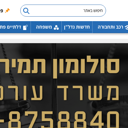
פו
רכב ותחבורה
חדשות נדל"ן
משפחה
דלתיים פת