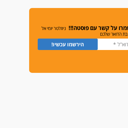
משרות אמון
יו"ר מחוז ת"א משבץ עובדות
שלו למינוי דייני בית הדין
למשמעת
רו על קשר עם פוסטה!!!
ניוזלטר יומי אל
האופנוע חזר הביתה
בת הדואר שלכם
עו"ד גיל פרידמן והרפתקאות
אופנוע השטח שלו
הזכות לטנף
זוכה עורך-דין שהשווה את ברק
לסינוואר ואת "הבמות של קפלן"
לחמאס
מאסר לעורך הדין
מאסר בפועל לעו"ד מהצפון
שהגיש תביעות פיקטיביות בשם
פלסטינים
על המידתיות
ביה"ד המשמעתי ביטל השעיה
לצמיתות של עורכת-דין שהביעה