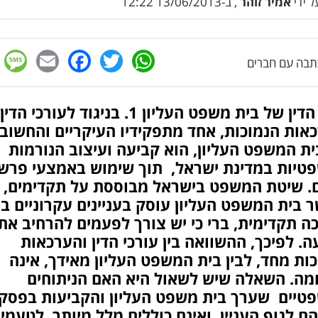
 ידי
אמיר זוהר
, ב-13/06/2013 12:22
e
cebook
mail
WhatsApp
Twitter
בה עם חברים
פסק הדין של בית משפט העליון 1. בניגוד לעורכי הדין
אות הנמוכות, אחד מתפקידיו העיקריים והחשוב
ת המשפט העליון, הוא קביעה ועיצוב הנורמות
טיות במדינת ישראל, תוך שימוש באמצעי פרש
ם. שיטת המשפט בישראל מבוססת על תקדימים,
 בית המשפט העליון עוסק בעניינים עקרוניים ב
 תקדימית, ברי כי יש צורך לפעמים להרחיב את
ה. לפיכך, ההשוואה בין עורכי הדין והערכאות
ות מחד, לבין בית המשפט העליון מאידך, אינה
מה. השאלה שיש לשאול היא האם הניתוחים
טיים שערך בית משפט העליון והקביעות בפסק
הם לגוף העניין, ואינם כוללים מלל מיותר. לטעמי,