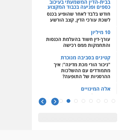
בבית-הדין המשמעתי בעיכוב
כספים ופגיעה בכבוד המקצוע
חודש בלבד לאחר שהופיע בכנס
לשכת עורכי הדין, קצב הורשע
10 מיליון
עורך-דין חשוד בהעלמת הכנסות
והתחמקות ממס רכישה
קטינים בסביבה מנוכרת
"ניכור הורי מכת מדינה": איך
מתמודדים עם ההשלכות
ההרסניות של התופעה?
אלה המינויים
הוועדה לבחירת שופטים בחרה
26 שופטים ורשמים נוספים
ראו הוזהרתם
הפרקליטות מקדמת הפללת
עורכי דין "קונסילייריז" בחוק
המאבק בארגוני פשיעה