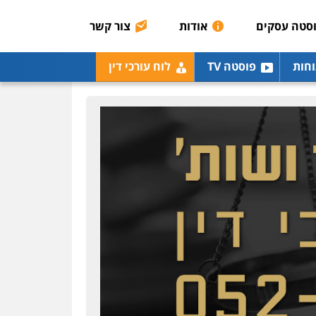
רונן הלל – מוניטין
מחיקת כתבות מגוגל
סטה עסקים
אודות
צור קשר
ודחיקת אזכורים שליליים
שירותים מקצועיים לעורכי
דין
וחות
פוסטה TV
לוח עורכי דין
0522508109
אחסון אתרים
מהירות
הגנה
גיבוי
תמיכה
שירותים מקצועיים
לעורכי דין
מרכז התחלה חדשה
אסירים
עבירות מין
שירותים מקצועיים לעורכי
דין
0544500346
מאיה בלום, עו"ס,
טיפול ושיקום
טיפול בהתמכרויות
שירותים מקצועיים לעורכי