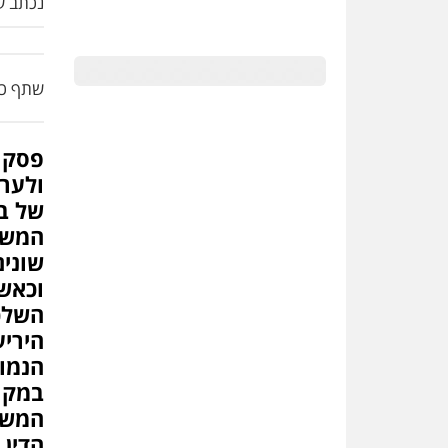
נכתב על
שתף כת
ולערכ
של בי
המשפ
שוני
וכאשר
השלכה
היריע
הנמוכ
במקו
המשפ
הדין 