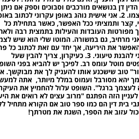
דין דן בנושאים מורכבים וסבוכים וספק אם ניתן 
לצמצמו. 2. אני אישית נוהג באופן עקרוני לכתוב באופ
י, קצר ותמציתי ככל האפשר, כאשר בתחילת כל
 מפורטות העובדות והעילות בתמצית רבה ולאח
ני מרחיב, גם במשורה. המוטו שלי הוא שיש לצ
אפשר את היריעה, אך יחד עם זאת לכתוב כל פר
החיוני להבנת טיעוני. 3. כעיקרון, צריך להבין שעל
ים מוטל עומס רב. לפיכך יש להביא בפני השופ
ר" טוב שישכנע אותו להעניק לך את מבוקשך. א
ך יהא מסורבל ועמוס במלל מיותר, אתה למעש
ה לעצמך ברגל". השופט עלול להחמיץ את העיקר
לעניין הזה הפתגם "מרוב עצים לא רואים את היע
כתבי בית דין הם כמו ספר טוב אם הקורא מתחיל ל
כול עזוב את הספר, השגת את מטרתך!