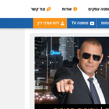
רונן הלל – מוניטין
מחיקת כתבות מגוגל
סטה עסקים
אודות
צור קשר
ודחיקת אזכורים שליליים
שירותים מקצועיים לעורכי
דין
וחות
פוסטה TV
לוח עורכי דין
0522508109
אחסון אתרים
מהירות
הגנה
גיבוי
תמיכה
שירותים מקצועיים
לעורכי דין
מרכז התחלה חדשה
אסירים
עבירות מין
שירותים מקצועיים לעורכי
דין
0544500346
מאיה בלום, עו"ס,
טיפול ושיקום
טיפול בהתמכרויות
שירותים מקצועיים לעורכי