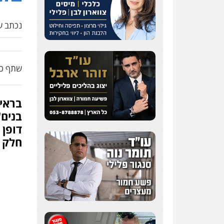
נכתב על
שתף כת
בראיו
בנים
דופן 
חלק 