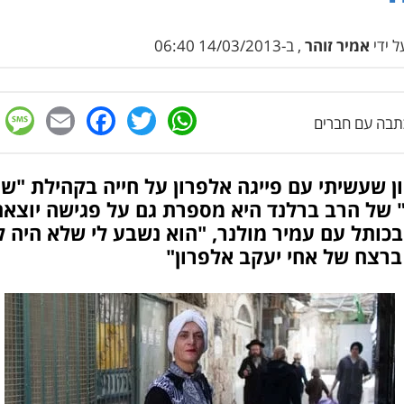
 ידי
אמיר זוהר
, ב-14/03/2013 06:40
e
cebook
mail
WhatsApp
Twitter
בה עם חברים
ן שעשיתי עם פייגה אלפרון על חייה בקהילת "שו
" של הרב ברלנד היא מספרת גם על פגישה יוצא
בכותל עם עמיר מולנר, "הוא נשבע לי שלא היה ל
ברצח של אחי יעקב אלפרון"