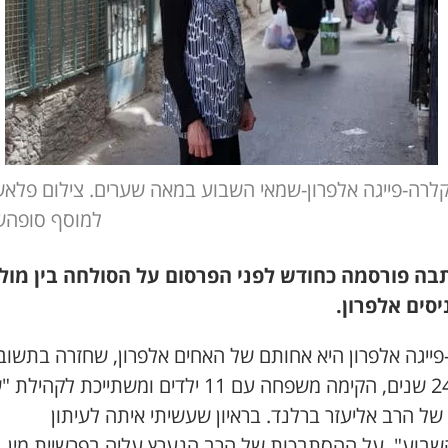
למוסף סופהש
בה פורסמה כחודש לפני הפרסום על הסולחה בין מול
יסים אלפרון.
פייגה אלפרון היא אחותם של האחים אלפרון, שחזרה בתשוב
לפני 24 שנים, הקימה משפחה עם 11 ילדים ומשתייכת לקהי
של הרב אליעזר ברלנד. בראיון שעשיתי איתה לעיתון
שבוע", על ההסתבכות של הרב הנערץ עליה בפרשיית מין