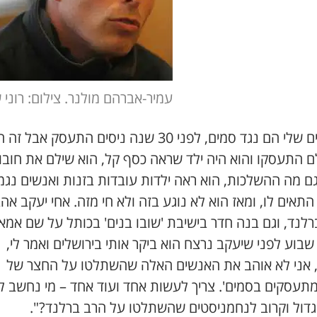
עמיר-אברהם מולנר. צילום: רוני 
"האחים שלי הם נגד סמים, לפני 30 שנה ניסים התעסק אבל ז
ם התעסקו והוא היה ילד שראה כסף קל, הוא שילם את חובו
גם מה ההשלכות, הוא ראה ילדות עובדות בזנות ואנשים נגמ
התאים לו, ומאז הוא לא נוגע בזה ולא חי מזה. אחי יעקב אה
לנד, וגם בנה חדר בישיבת 'שובו בנים' בכותל על שם אמא
שבוע לפני שיעקב נרצח הוא ביקר אותי בירושלים ואמר לי,
ה, אני לא אוהב את האנשים האלה שהשתלטו על החצר של
מתעסקים בסמים'. צריך לעשות אחד ועוד אחד – מי נחשב ל
גדול וקרוב לנחמניסטים שהשתלטו על הרב ברלנד?".