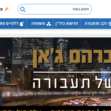
פו
רכב ותחבורה
חדשות נדל"ן
משפחה
דלתיים פת