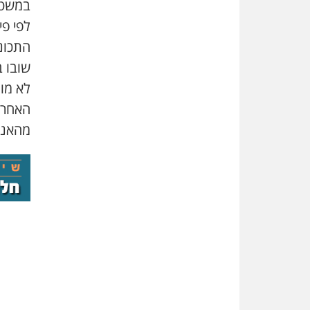
במשטרה
התכונן
שובו ב
לא מול
האחרון
מהאנשי