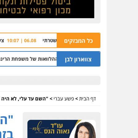
ן בנצרת בסיוע רחפן משטרתי
כל המבזקים
צעיר נורה למוות 
06.08 | 10:07
צווארון לבן
עבר בחיפה וסינדיקאט ההלוואות של משפחת הרינג
05.08 | 16:14
דף הבית
>
פשע עברי
>
"השם עד עלי, לא היה ל
"הש
בזה