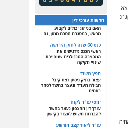
מע"מ ומוסדות ללא כוונת רווח
שירותים מקצועיים לעורכי
צא
דין
כנס 60 שנה לחוק הירושה:
נה:
המתח שבין חוק יחסי ממון
0522508109
חדשות עורכי דין
לבין חוק הירושה
האם בני זוג יכולים לקבוע
אחסון אתרים
מראש, במסגרת הסכם ממון, גם
מהירות
הגנה
גיבוי
תמיכה
שירותים מקצועיים
לעורכי דין
כנס 60 שנה לחוק הירושה
ראשי הכנס מדגישים את
המהפכה הטכנולגית שמחייבת
מרכז התחלה חדשה
שינויי חקיקה
אסירים
עבירות מין
שירותים מקצועיים לעורכי
חפץ חשוד
דין
עצור בתיק ניסיון רצח קיבל
חבילה מעו"ד ונעצר בחשד לסחר
0544500346
בסמים
יחסי עו"ד לקוח
עורך דין מהצפון נעצר בחשד
להברחת חשיש לעצור בקישון
חיה
עו"ד ליאור קצב הורשע