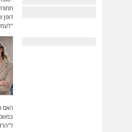
חמורה 
דופן 
"לעמי
האם פי
במשפח
ל"הרד