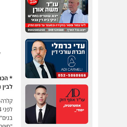
* הכת
לבין נ
קלרה-
בנים" 
"סופה