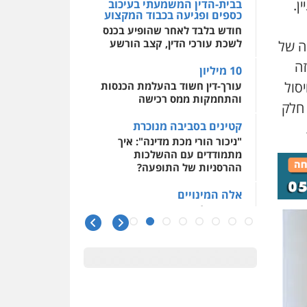
ן.
בבית-הדין המשמעתי בעיכוב
כספים ופגיעה בכבוד המקצוע
חודש בלבד לאחר שהופיע בכנס
לשכת עורכי הדין, קצב הורשע
בה של
זה
10 מיליון
יסול
עורך-דין חשוד בהעלמת הכנסות
והתחמקות ממס רכישה
 חלק
קטינים בסביבה מנוכרת
"ניכור הורי מכת מדינה": איך
מתמודדים עם ההשלכות
ההרסניות של התופעה?
אלה המינויים
הוועדה לבחירת שופטים בחרה
26 שופטים ורשמים נוספים
ראו הוזהרתם
הפרקליטות מקדמת הפללת
עורכי דין "קונסילייריז" בחוק
המאבק בארגוני פשיעה