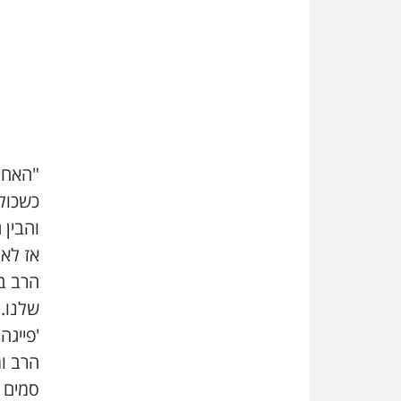
כשכול
והבין 
אז לא 
הרב בר
שלנו. 
'פייג
הרב ו
סמים 