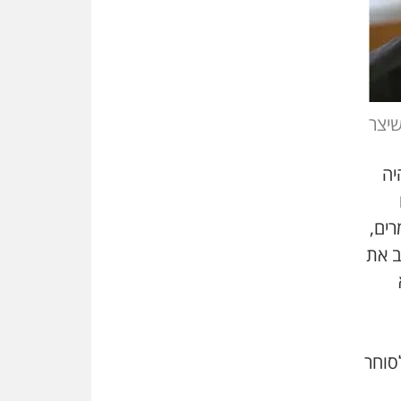
משרות אמון
יו"ר מחוז ת"א משבץ עובדות
שלו למינוי דייני בית הדין
למשמעת
האופנוע חזר הביתה
שיצר
עו"ד גיל פרידמן והרפתקאות
אופנוע השטח שלו
ה היה
הזכות לטנף
זוכה עורך-דין שהשווה את ברק
לסינוואר ואת "הבמות של קפלן"
רים,
לחמאס
ב את
מאסר לעורך הדין
מאסר בפועל לעו"ד מהצפון
שהגיש תביעות פיקטיביות בשם
פלסטינים
על המידתיות
סוחר
ביה"ד המשמעתי ביטל השעיה
לצמיתות של עורכת-דין שהביעה