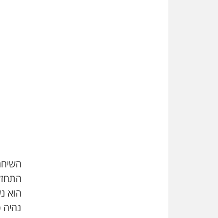
השיחה
התחזק 
הוא נש
נהיה ס