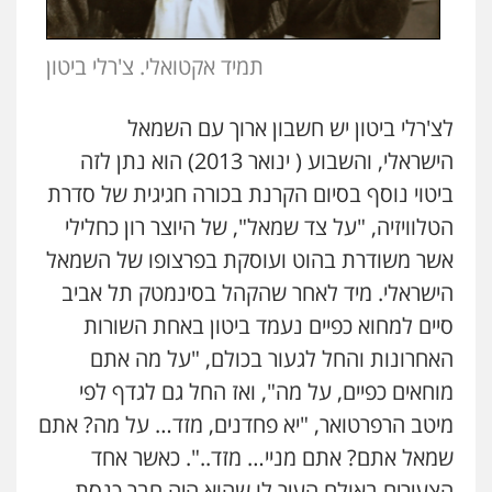
תמיד אקטואלי. צ'רלי ביטון
לצ'רלי ביטון יש חשבון ארוך עם השמאל
הישראלי, והשבוע ( ינואר 2013) הוא נתן לזה
ביטוי נוסף בסיום הקרנת בכורה חגיגית של סדרת
הטלוויזיה, "על צד שמאל", של היוצר רון כחלילי
אשר משודרת בהוט ועוסקת בפרצופו של השמאל
הישראלי. מיד לאחר שהקהל בסינמטק תל אביב
סיים למחוא כפיים נעמד ביטון באחת השורות
האחרונות והחל לגעור בכולם, "על מה אתם
מוחאים כפיים, על מה", ואז החל גם לגדף לפי
מיטב הרפרטואר, "יא פחדנים, מזד… על מה? אתם
שמאל אתם? אתם מניי… מזד..". כאשר אחד
הצעירים באולם העיר לו שהוא היה חבר כנסת