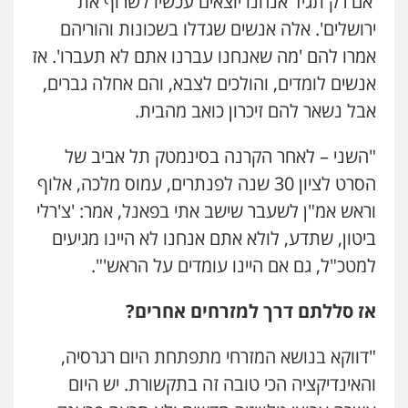
'אם רק תגיד אנחנו יוצאים עכשיו לשרוף את
ירושלים'. אלה אנשים שגדלו בשכונות והוריהם
אמרו להם 'מה שאנחנו עברנו אתם לא תעברו'. אז
אנשים לומדים, והולכים לצבא, והם אחלה גברים,
אבל נשאר להם זיכרון כואב מהבית.
"השני – לאחר הקרנה בסינמטק תל אביב של
הסרט לציון 30 שנה לפנתרים, עמוס מלכה, אלוף
וראש אמ"ן לשעבר שישב אתי בפאנל, אמר: 'צ'רלי
ביטון, שתדע, לולא אתם אנחנו לא היינו מגיעים
למטכ"ל, גם אם היינו עומדים על הראש'".
אז סללתם דרך למזרחים אחרים?
"דווקא בנושא המזרחי מתפתחת היום רגרסיה,
והאינדיקציה הכי טובה זה בתקשורת. יש היום