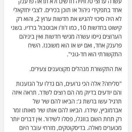
עשרה ערוצי טלוויזיה חדשים ולא תראה פרענק
אחד בתפקידי ניהול או תוכן בכירים. לצבי יחזקאלי
לא היה סיכוי להגיש את חדשות ערוץ 2, והוא רק
קישוט בחדשות 10, כמו ז'וז'ו אבוטבול ברדיו. בשני
הערוצים גייסו עשרה מגישי חדשות ואין ביניהם
פרענק אחד, ואם יש אז הוא משוכנז. השיח
התקשורתי הוא חד-גוני".
את התקשורת מנהלים מקצוענים צעירים.
"סליחה? אלה הכי גרועים, הם גדלו על הגזענות
והם יודעים בדיוק מה הם רוצים לשדר. תראה איזה
תרגיל עשו ברשת ג': הביאו להם שיר של
אברמוביץ, שידרו. הביאו להם אותו שיר מאותו זמר
רק תחת השם בוזגלו, פסלו לשידור. אין דברים יותר
מכוערים מאלה. בדיסקוטקים, מזרחי עובר היום