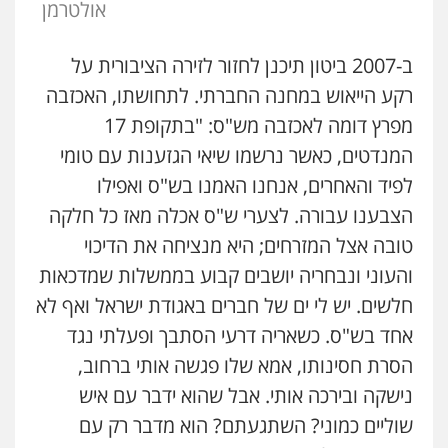
אולטרמן
ב-2007 ביטון תיכנן לחזור לזירה הציבורית על
רקע הייאוש במחנה החברתי. לתחושתו, האכזבה
מפרץ דומה לאכזבה מש"ס: "בתקופת 17
המנדטים, כאשר נרשמו שיאי הגזענות עם טומי
לפיד והאחרים, אנחנו האמנו בש"ס ואפילו
הצבענו עבורה. לצערי ש"ס אכלה מאז כל חלקה
טובה אצל המזרחים; היא מנציחה את הדיכוי
והעוני ונבחריה יושבים קבוע בממשלות שמדכאות
חלשים. יש לי ים של חברים באגודת ישראל ואף לא
אחד בש"ס. כשאריה דרעי הסתבך ופעלתי נגד
הסרת חסינותו, אמא שלו פגשה אותי ברחוב,
נישקה ובירכה אותי. אבל שהוא ידבר עם איש
שוליים כמוני? השתגעתם? הוא מדבר רק עם