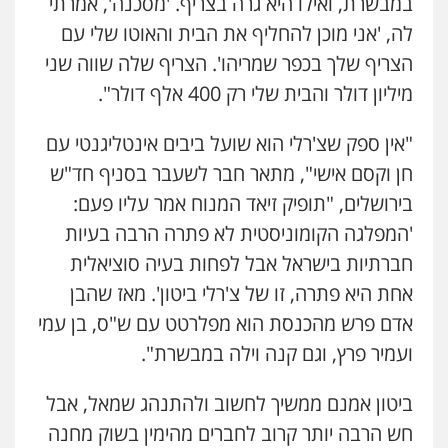
במבשרת, ואילו היא גרה בצריף. 'מסכנה', אמרתי
לה, 'אני מוכן להחליף את הבית והאוטו שלי עם
הצריף שלך בכפר שמריהו'. הצריף שלה שווה שני
מיליון דולר והבית שלי רק 400 אלף דולר".
"אין ספק שצ'רלי הוא שועל ביבים אינטליגנטי עם
חן וקסם אישי", מתאר חבר לשעבר בסניף חד"ש
בירושלים, "תופיק זיאד המנוח אמר עליו פעם:
'המפלגה הקומוניסטית לא פתרה הרבה בעיות
חברתיות בישראל אבל לפחות בעיה סוציאלית
אחת היא פתרה, זו של צ'רלי ביטון'. מאז שהבן
אדם פרש מהכנסת הוא מפלרטט עם ש"ס, בן עמי
ועמיר פרץ, וגם קנה וילה במבשרת".
ביטון אמנם ממשיך לחשוב ולהתנהג שמאל, אבל
חש הרבה יותר קרוב לחברים מהימין בשוק מחנה