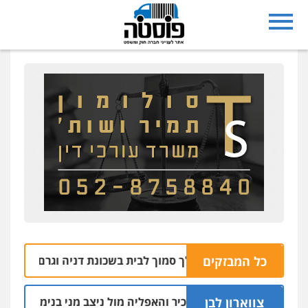
כל המבזקים
חיפה: רימון הושלך סמוך לבית בשכונת דניה וגרם נזק לכלי רכב
צווארון לבן
הקצין הבכיר והאפליה מול ניצב מני בנימין בתיק נצרת וארג