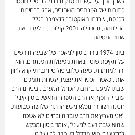
לאורך זמן. על עשרות טנקים ברמה ובסיני רוססו
כתובות של הפנתרים השחורים, אבל בבחירות
לכנסת, שנדחו מאוקטובר לדצמבר בגלל
המלחמה, חסרו להם 200 קולות כדי לעבור את
אחוז החסימה.
ביוני 1974 נידון ביטון למאסר של שבעה חודשים
על תקיפת שוטר באחת מפעולות הפנתרים. הוא
ירד למחתרת, שעה שלובי פוליטי וחברתי קרא לחון
אותו. כאשר הסגיר את עצמו, עשרות תומכים
שבתו למענו ברחבת הכותל המערבי, ביניהם הרב
עובדיה יוסף, אז הרב הספרדי הראשי. ביטון קיבל
חנינה ושוחרר מכלא מעשיהו תוך שלושה שבועות.
"אני מעריץ את הרב עובדיה ובחיים לא אשכח
שהוא שבת רעב למעני", אומר ביטון ומבקש
להדגיש כי הוא מבדיל בין הרב לבין ש"ס.