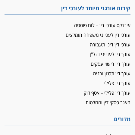
"הבמות של קפלן" לחמאס
קידום אורגני מיוחד לעורכי דין
מאסר לעורך הדין
מאסר בפועל לעו"ד מהצפון שהגיש תביעות
אינדקס עורכי דין – לוח פוסטה
פיקטיביות בשם פלסטינים
עורכי דין לענייני משפחה מומלצים
על המידתיות
ביה"ד המשמעתי ביטל השעיה לצמיתות של
עורכי דין דיני תעבורה
עורכת-דין שהביעה שמחה ב-7 באוקטובר
עורך דין לענייני נדל"ן
אשם
עורך דין רישוי עסקים
עו"ד הלל בבייב הורשע בהונאת עשרות לקוחות,
עורך דין תכנון ובניה
ההסדר: 7-9 שנות מאסר
עורך דין פלילי
דין ומקרקעין
עורך דין פלילי – אסף דוק
עורך דין ברמת השרון נחקר בחשד למרמה בעסקת
נדל"ן
מאגר פסקי דין והחלטות
"אני מכינה 5-6 ג'וינטים ביום"
תובעת משטרתית פוטרה בחשד לעישון סמים
מדורים
שנחשף בפעילות בלשים בטלגרם
לא בכל יום