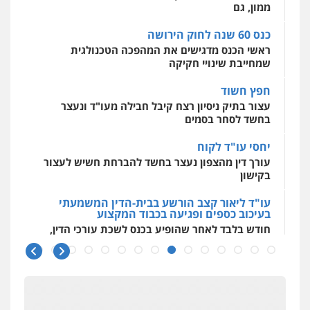
לעורכי דין
ממון, גם
0544500346
כנס 60 שנה לחוק הירושה
ראשי הכנס מדגישים את המהפכה הטכנולגית
שמחייבת שינויי חקיקה
חפץ חשוד
עצור בתיק ניסיון רצח קיבל חבילה מעו"ד ונעצר
בחשד לסחר בסמים
יחסי עו"ד לקוח
עורך דין מהצפון נעצר בחשד להברחת חשיש לעצור
בקישון
עו"ד ליאור קצב הורשע בבית-הדין המשמעתי
בעיכוב כספים ופגיעה בכבוד המקצוע
חודש בלבד לאחר שהופיע בכנס לשכת עורכי הדין,
קצב הורשע
10 מיליון
עורך-דין חשוד בהעלמת הכנסות והתחמקות ממס
רכישה