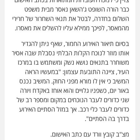
כבר הורה השופט ג'השאן נאסר מבית משפט
אחסון אתרים
השלום בחדרה, לבטל את תנאי השחרור של חרירי
מהירות
הגנה
גיבוי
תמיכה
שירותים
מהמאסר, לפיכך ממילא עליו להשלים את מאסרו.
מקצועיים לעורכי דין
בסיום תיאור האירוע החמור, שאף ניתן להגדיר
אותו מוזר לנוכח הקלות הבלתי נסבלת שבה אסיר
מרכז התחלה חדשה
אסירים
עבירות מין
שירותים מקצועיים
משוחרר בתנאים נושא נשק ומשתמש בו במרכז
לעורכי דין
העיר, ציינה התובעת עצמון: "במעשיו הראה
0544500346
המשיב כי אין לו מורא מפני החוק. המשיב נכנס
מאיה בלום, עו"ס, טיפול ושיקום
באור יום, כשפניו גלויים והוא אוחז באקדח ויורה
טיפול בהתמכרויות
שירותים מקצועיים
שני כדורים לעבר הנוכחים במקום ומספר רב של
לעורכי דין
0504062539
כדורים לעבר כלי רכב. אך במזל הסתיים האירוע
בדרך בה הסתיים".
עו"ד ד"ר אבי שקד
עבירות כלכליות
הלבנת הון
חילוטים
מצ"ב קובץ וורד עם כתב האישום.
עבירות פליליות