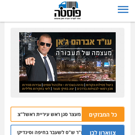
כל המבזקים
הוארך מעצר סגן ראש עיריית ראשל"צ החשוד בעבירו
06.08 | 13
צווארון לבן
כתב אישום: יו"ר ש"ס לשעבר בחיפה וסינדיקאט ההלוואות