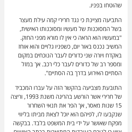
שהוטחו בפניו.
התביעה מציינת כי נגד חרירי קמה עילת מעצר
בשל המסוכנות של מעשיו ומסוכנותו האישית,
"במעשיו הוא הראה כי אין לו מורא מפני החוק.
המשיב נכנס באור יום, כשפניו גלויים והוא אוחז
באקדח ויורה שני כדורים לעבר הנוכחים במקום
ומספר רב של כדורים לעבר כלי רכב. אך במזל
הסתיים האירוע בדרך בה הסתיים".
ניר קידר – צלם
התובעת מצביעה בהקשר הזה על עברו המכביד
צילום עורכי דין
שירותים מקצועיים לעורכי
דין
של חרירי אשר הורשע בהריגה משנת 1993, וריצה
0504578527
15 שנות מאסר, אך הפר את תנאי השחרור
שנקבעו לו, לפיהם הוא יוכל לצאת מביתו בליווי
רונן הלל – מוניטין
מחיקת כתבות מגוגל ודחיקת אזכורים
מפקח שאושר על ידי בית המשפט בלבד. בבקשה
שליליים
שירותים מקצועיים לעורכי דין
צויין כי לנוכח העובדות המתוארות בכתב האישום
0522508109