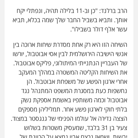
הרב ברלנד: "כן וב-11 בלילה תהיה, ונפתלי יקח
אותך. ותביא בשביל החבר שלך שמה בכלא, תביא
עשר אלף דולר בשבילו".
השיחה הזו היא רק אחת מסדרת שיחות ארוכה בין
אנשי הישיבה הירושלמית לבין אסי אבוטבול, יורשו
של העבריין הנתנייתי המיתולוגי, פליקס אבוטבול.
את השיחות הקליטה המשטרה במהלך המעקב
אחרי ארגון הפשע של משפחת אבוטבול. הן
נחשפות כעת במסגרת המשפט המתנהל נגד
אבוטבול וכמה משותפיו באשמת אספקת נשק
בלתי חוקי לארגון פשע אחר. תמליליהן מספקים
הצצה נדירה אל עולמו הפנימי של גנגסטר במצוד.
צעיר בן 31 בלבד, שמעסיק משטרות בשלוש
יבשות, ושמאז נרצח אביו נמצא על הכוונת של