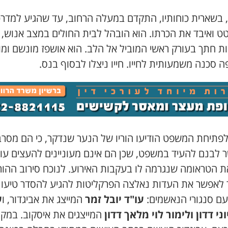
, בשארית כוחותיו, התקדם במעלה הרחוב, עד שהגיע למדרכ
ט ואיבד את הכרתו. הוא הובהל לבית החולים במצב אנוש,
ת חתך בעורק ראשי המוביל אל הלב. הוא אושפז מונשם ומו
 סכנה משמעותית לחייו. חייו ניצלו לבסוף בנס.
לפתיחת המשפט הודיעו הוריו של הנער שנדקר, כי הם מסרב
 לבנם להעיד במשפט, שכן הם אינם מעוניינים להעצים עו
ת הטראומה שנגרמה לו בעקבות האירוע. לנוכח סירוב ההור
 לאפשר את העדות נאלצה הפרקליטות להגיע להסדר טיעון
עם סנגורי הנאשמים:
עו"ד יובל זמר
המייצג את אביגדור, ו
ע
וני דדון ולימור לוי מלאך דדון
המייצגים את איסקוב. במקו