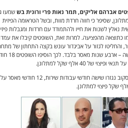
ים אברהם אליקים, תמר נאות פרי ורונית בש
שמעו ג
לונן, שסיפר כי חווה חרדת מוות, ובשל הטראומה הפיזית
ת נאלץ לשנות את חייו ולהתמודד עם חרדות ומגבלות פיזי
ו כתוצאה מהפציעה. למרות זאת, השופטים קיבלו את עמד
ר, והחליטו לגזור על אביגדור עונש בקצה התחתון של מתח
הענישה – ארבע שנות מאסר בלבד. לכך 
אי ופיצוי של 40 אלף שקל למתלונן.
על איסקוב נגזרו שישה חודשי עבודות שירות, 12 חוד