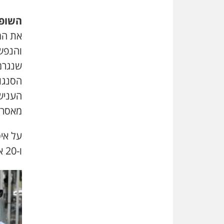
השופט
את המת
והנפשי
שנגרמ
הסנגו
מאסר על תנ
ו-20 אלף שקל פיצוי למתלונן.