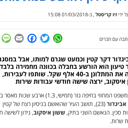
 ידי
זיו קריסטל
, ב-01/03/2018 15:08
e
cebook
mail
WhatsApp
Twitter
בה עם חברים
יגדור דקר קטין וכמעט שגרם למותו, אבל במסג
טיעון הוא הורשע בחבלה בכוונה מחמירה בלבד,
ויפצה את המתלונן ב-40 אלף שקל. שותפו לעבירות,
איסקוב, ירצה שישה חודשי עבודות שירות
בית המשפט המחוזי בחיפה גזר (חמישי, 1.3) ארבע שנות 
 אביגדור
(23), תושב העיר שהואשם בניסיון רצח של קטין
ות סכין. הנאשם השני בתיק,
ששון איסקוב
, נידון לשישה ח
ת שרות.