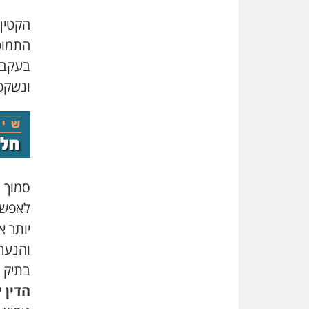
הקטין
התמוט
בעקבו
ונשקפה
סמוך 
לאפשר
יותר א
והנער
בתיק 
הדין י