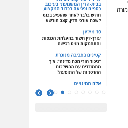
בבית-הדין המשמעתי בעיכוב
כספים ופגיעה בכבוד המקצוע
מורה
חודש בלבד לאחר שהופיע בכנס
לשכת עורכי הדין, קצב הורשע
10 מיליון
עורך-דין חשוד בהעלמת הכנסות
והתחמקות ממס רכישה
קטינים בסביבה מנוכרת
"ניכור הורי מכת מדינה": איך
מתמודדים עם ההשלכות
ההרסניות של התופעה?
אלה המינויים
הוועדה לבחירת שופטים בחרה
26 שופטים ורשמים נוספים
ראו הוזהרתם
הפרקליטות מקדמת הפללת
עורכי דין "קונסילייריז" בחוק
המאבק בארגוני פשיעה