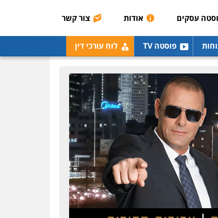
רונן הלל – מוניטין
מחיקת כתבות מגוגל
סטה עסקים
אודות
צור קשר
ודחיקת אזכורים שליליים
שירותים מקצועיים לעורכי
דין
וחות
פוסטה TV
לוח עורכי דין
0522508109
אחסון אתרים
מהירות
הגנה
גיבוי
תמיכה
שירותים מקצועיים
לעורכי דין
מרכז התחלה חדשה
אסירים
עבירות מין
שירותים מקצועיים לעורכי
דין
0544500346
מאיה בלום, עו"ס,
טיפול ושיקום
טיפול בהתמכרויות
שירותים מקצועיים לעורכי