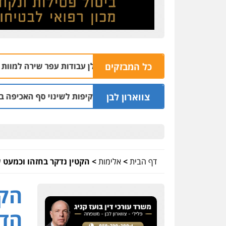
כל המבזקים
כתב אישום נגד קבלן עבודות עפר שירה למוות בפלסטיני
| 14:03
צווארון לבן
נה עומדת בחובת השקיפות לשינוי סף האכיפה במצלמות מהירות
דף הבית
>
אלימות
>
הקטין נדקר בחזהו וכמעט 
הקט
הדו