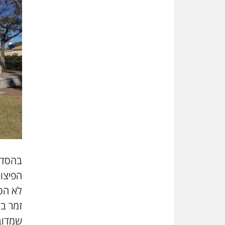
בהסדר 
הפיצוי
לא הס
זמר ב
שמדוב