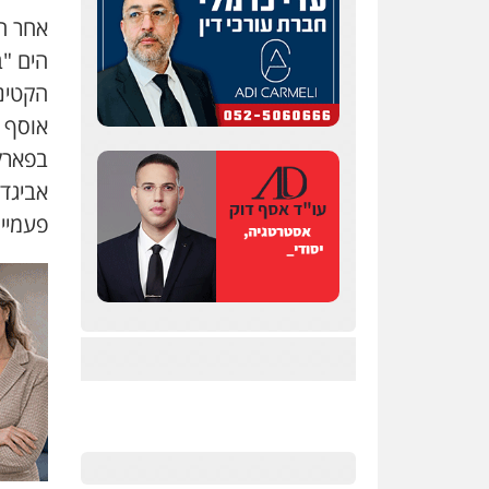
הים "ב
הקטינ
אוסף 
בפארק 
אביגדו
פעמיים