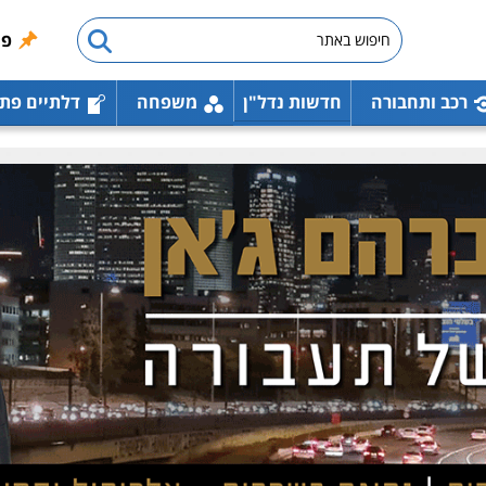
פו
רכב ותחבורה
חדשות נדל"ן
משפחה
דלתיים פת