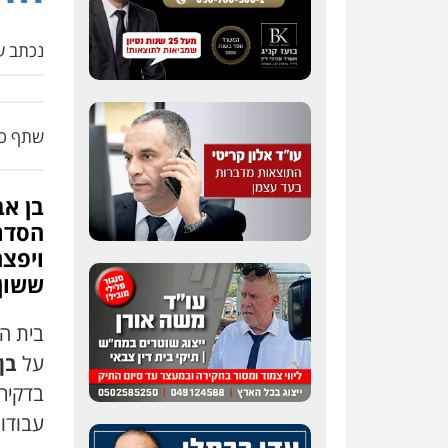
נכתב על
שתף כת
בן אב
הסדר 
ששון 
על
בן
בדקיר
עבודו