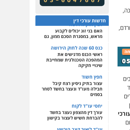
מע"מ ומוסדות ללא כוונת רווח
שירותים מקצועיים לעורכי
דין
ה,
כנס 60 שנה לחוק הירושה:
המתח שבין חוק יחסי ממון
0522508109
חדשות עורכי דין
לבין חוק הירושה
רדם,
האם בני זוג יכולים לקבוע
אחסון אתרים
מראש, במסגרת הסכם ממון, גם
מהירות
הגנה
גיבוי
תמיכה
שירותים מקצועיים
לעורכי דין
כנס 60 שנה לחוק הירושה
ראשי הכנס מדגישים את
המהפכה הטכנולגית שמחייבת
מרכז התחלה חדשה
שינויי חקיקה
אסירים
עבירות מין
שירותים מקצועיים לעורכי
חפץ חשוד
דין
ים
עצור בתיק ניסיון רצח קיבל
ד
חבילה מעו"ד ונעצר בחשד לסחר
0544500346
בסמים
ים
יחסי עו"ד לקוח
עורך דין מהצפון נעצר בחשד
ורכי
להברחת חשיש לעצור בקישון
ם
עו"ד ליאור קצב הורשע