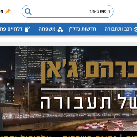
פו
רכב ותחבורה
חדשות נדל"ן
משפחה
דלתיים פת