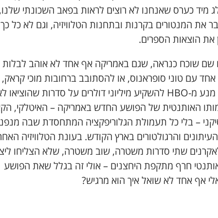
ג מיד כערס שאנחנו לא רוצים לראות בפאב השכונתי שלנו,
ר את המנטורים בקרנות ובתחנות הטלוויזיה, וגם לא כל כך
 את הוצאות הספרים.
 שם שוכח כנראה, שגם באמריקה אף אחד לא אוהב לבלות
אחד עם טוני סופראנוס, או להסתובב ברחובות מוכי קראק, 
זה לא מנע מ-HBO להשקיע מיליוני דולרים על סדרות שהוציאו ל
ותו האותנטית של הפושע החדש באמריקה – האיטלקי, הקאר
קני – בלי כל תעמולת הגלוריפקציה המתחסדת שבה מנפנ
העיתונים והרגולטורים בארץ הקודש. בעונת הטלוויזיה האחר
לאקרנים שתי סדרות משטרה, שוב משטרה, שלא הצליחו ליצו
אותנטי חרף מתקפת היחצנים – אולי זה בגלל שאת הפושע
לי אף אחד לא שואל איך הוא מרגיש?