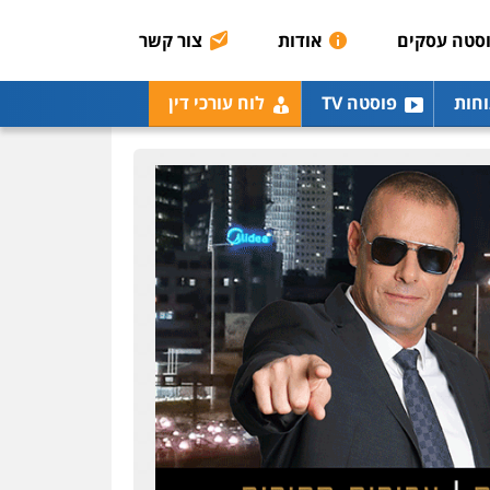
רונן הלל – מוניטין
מחיקת כתבות מגוגל
סטה עסקים
אודות
צור קשר
ודחיקת אזכורים שליליים
שירותים מקצועיים לעורכי
דין
וחות
פוסטה TV
לוח עורכי דין
0522508109
אחסון אתרים
מהירות
הגנה
גיבוי
תמיכה
שירותים מקצועיים
לעורכי דין
מרכז התחלה חדשה
אסירים
עבירות מין
שירותים מקצועיים לעורכי
דין
0544500346
מאיה בלום, עו"ס,
טיפול ושיקום
טיפול בהתמכרויות
שירותים מקצועיים לעורכי