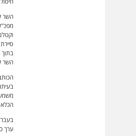
חיסולי
השר ל
מפכ"ל 
וקטלנ
סיירת
בתוך 
השר לב
בעיתונ
משמש 
הכלא,
בעבר ה
ערך ס