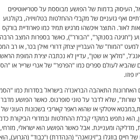
ל, העיסוק בדמות של הפושע מבוססת על סטריאוטיפים
ים ואף גזעניים של מקבלי ההחלטות בטלוויזיה, בקולנוע
ות לאור. התוצר איכשהו מרגיש תמיד כמו פארודיית בורקס
ע ("חגיגה בסנוקר", "הבורר"), כאשר בספרות המצב הרבה 
למעט "המוח" של העבריין יצחק דרורי ואילן בכר, או רב המכ
ג'ל, "מלאך או שטן", עדיין לא נכתבה יצירת המופת הראש
 שהביא לעולם ספרים כמו "הפרפר" של אנרי שרייר או "הס
ו פוזו.
 האחרונות התאהבה הבראנז'ה בישראל בסדרות כמו "הסמו
ר שורות", שלא לדבר על טוני סופרנוס. כאשר הפושע מדבר
ת,במבטא איטלקי או שהוא ראפר קאריבי בשכונות העוני של
ן, הוא נתפש במוקדי קבלת ההחלטות ובמדורי הביקורת כדמ
 מדליקה ומעניינת. אבל כאשר הפושע הוא ישראלי, מזרחי, 
ו של חיים בוזגלו ב"זינזאנה" (הנהדרת) ו"כבוד" (הגרוע), הוא