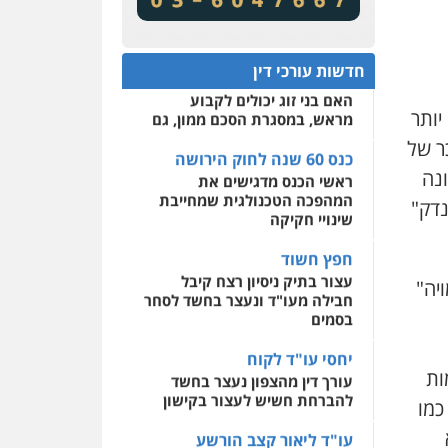
מע"מ ומוסדות ללא כוונת רווח
שירותים מקצועיים לעורכי
דין
כנס 60 שנה לחוק הירושה:
המתח שבין חוק יחסי ממון
0522508109
חדשות עורכי דין
לבין חוק הירושה
האם בני זוג יכולים לקבוע
אחסון אתרים
יותר
מראש, במסגרת הסכם ממון, גם
מהירות
הגנה
גיבוי
תמיכה
שירותים מקצועיים
ר של
לעורכי דין
כנס 60 שנה לחוק הירושה
ונה
ראשי הכנס מדגישים את
המהפכה הטכנולגית שמחייבת
נדק"
מרכז התחלה חדשה
שינויי חקיקה
אסירים
עבירות מין
שירותים מקצועיים לעורכי
חפץ חשוד
דין
עצור בתיק ניסיון רצח קיבל
יה"
חבילה מעו"ד ונעצר בחשד לסחר
0544500346
בסמים
יחסי עו"ד לקוח
ות
עורך דין מהצפון נעצר בחשד
להברחת חשיש לעצור בקישון
כמו
עו"ד ליאור קצב הורשע