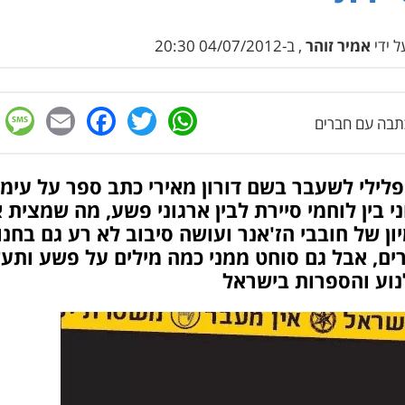
 ידי
אמיר זוהר
, ב-04/07/2012 20:30
e
cebook
mail
WhatsApp
Twitter
בה עם חברים
לילי לשעבר בשם דורון מאירי כתב ספר על עימ
ני בין לוחמי סיירת לבין ארגוני פשע, מה שמצית 
ון של חובבי הז'אנר ועושה סיבוב לא רע גם בחנו
ים, אבל גם סוחט ממני כמה מילים על פשע ותעש
נוע והספרות בישראל