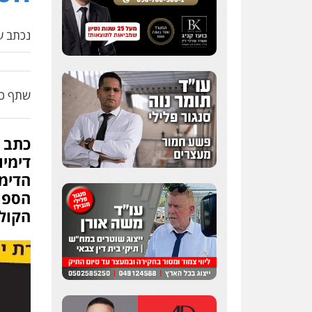
נכתב על
שתף כת
כתב פ
דימיו
הדימי
הספר
הקול