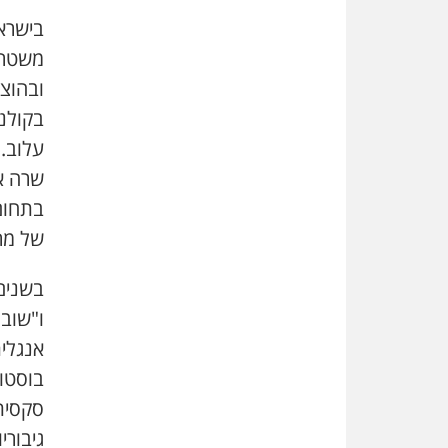
בישרא
משטרתי
ובהוצא
בקולנו
עלוב. 
שרה אנ
בתחום
של מרי
בשנים
ו"שוב
אנגלי
בוסטו
סקסית,
גיבורי