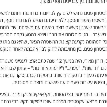
 החשבונות בין עבריינים חסרי מצפון.
ביטחון פנים נחוש לשים קץ לבריונות ברחובות ורותם למשי
משטרה אפור והססן. ללא ידיעתם מסייע להם כוח נוסף, מיו
י: לאחר שארגון פשיעה רוצח בטעות את משפחתו של לוחם
 לשעבר – מגייס הלוחם את חבריו ויוצא למסע נקמה חסר פש
כל המהומה נקרעת קצינת המשטרה הנאה, שהיא גם בתו ש
יטחון פנים, בין מחויבותה לחוק לבין אהבתה לאחד הנוקמי
הכותב, דורון מאירי, היה במשך 12 שנה כתב ארצי לענייני משטרה
ים "חדשות", "מעריב" ו"ידיעות אחרונות" – עיתון שבו הוא
עתה כעורך בדסק החדשות. בתפקידו ככתב סיקר גם את ב
 ונפגש עשרות פעמים עם פושעים ורוצחים מסוכנים.
יה בין היתר ימאי בצי הסוחר, חקלאי-קיבוצניק ומורה. בצעיר
דרת מבצעי אקסטרים מפרכים שזכו לסיקור תקשורתי נרחב