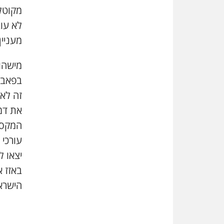
מקוטל
לא עוב
מעניין
מישהו
בפאב 
את דמ
המקסי
עורכי 
יצאו 
באזז 
הישרא