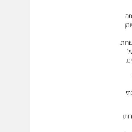
שמחה ב-7 באוקטובר
אשם
מה
עו"ד הלל בבייב הורשע בהונאת
מן
עשרות לקוחות, ההסדר: 7-9
שנות מאסר
רות.
דין ומקרקעין
ל
עורך דין ברמת השרון נחקר
בחשד למרמה בעסקת נדל"ן
ם.
"אני מכינה 5-6 ג'וינטים ביום"
תובעת משטרתית פוטרה בחשד
לעישון סמים שנחשף בפעילות
בלשים בטלגרם
תי
לא בכל יום
עו"ד שרון נהרי חיתן את בנו
הבכור דניאל
ותו
הכנסת אישרה
הגבלת שכר טרחה בייצוג נכי