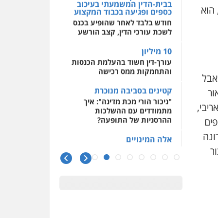
בבית-הדין המשמעתי בעיכוב
 הוא
כספים ופגיעה בכבוד המקצוע
חודש בלבד לאחר שהופיע בכנס
לשכת עורכי הדין, קצב הורשע
10 מיליון
עורך-דין חשוד בהעלמת הכנסות
והתחמקות ממס רכישה
אבל
קטינים בסביבה מנוכרת
אור
"ניכור הורי מכת מדינה": איך
יבי,
מתמודדים עם ההשלכות
ההרסניות של התופעה?
פים
ונה
אלה המינויים
הוועדה לבחירת שופטים בחרה
ר
26 שופטים ורשמים נוספים
ראו הוזהרתם
הפרקליטות מקדמת הפללת
עורכי דין "קונסילייריז" בחוק
המאבק בארגוני פשיעה