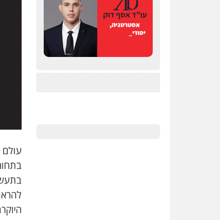
עולם 
בתחום
בתעשי
להראות
היוקרת