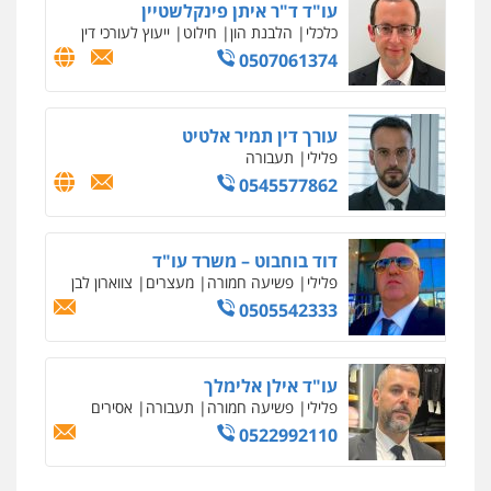
עו"ד ד"ר איתן פינקלשטיין
שני אלגרבלי – משרד עורכי דין
כלכלי
הלבנת הון
חילוט
ייעוץ לעורכי דין
פלילי
עורכי דין לענייני אסירים
תעבורה
0507061374
0507120031
עורך דין תמיר אלטיט
עו"ד רונן בנדל
פלילי
תעבורה
משפט פלילי
פשיעה חמורה
פלילי
0545577862
0524282442
דוד בוחבוט – משרד עו"ד
מנשה, אלמוג – עורכי דין
פלילי
פשיעה חמורה
מעצרים
צווארון לבן
פלילי
עבירות תנועה
צווארון לבן
תעבורה
0505542333
עורכי דין לענייני אסירים
מעצרים וחקירות
0546470989
עו"ד אילן אלימלך
ויקי שמואל – משרד עו"ד
פלילי
פשיעה חמורה
תעבורה
אסירים
פלילי
משפט פלילי
0522992110
איומים כתובים
0528959600
ניר קידר – צלם
תושב סכנין חשוד ששלח הודעות מאיימות לעורך דין
צילום עורכי דין
שירותים מקצועיים לעורכי
מקומי