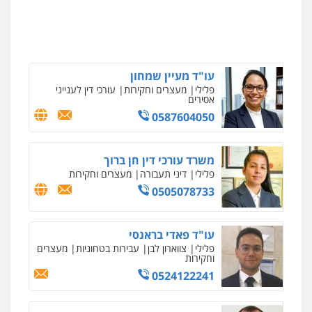
עו"ד שנהב אילון
פלילי
מעצרים וחקירות
צווארון לבן
פשיעה
חמורה
פלילי
פשיעה חמורה
חקירות ומעצרים
נוער
עורכי דין לענייני אסירים
תעבורה
0546657865
0549475678
עו"ד מעיין שמחון
פלילי
מעצרים וחקירות
עורכי דין לענייני
עו"ד יצחק איצקוביץ'
אסירים
פלילי
פשיעה חמורה
צווארון לבן
0587604050
0526655833
משרד עורכי דין חן ברוך
עו"ד שלומי שרון
פלילי
דיני תעבורה
מעצרים וחקירות
פלילי
צבאי
מעצרים וחקירות
0505078733
0547342002
עו"ד פאדי בראנסי
פלילי
צווארון לבן
עבירות בטחוניות
מעצרים
עו"ד אלון קריטי
וחקירות
פלילי
כלכלי
אלימות
סמים
מעצרים
0524122241
0525544654