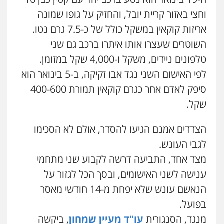
פלילי
מעצרים וחקירות
וחצי באזור קריית יובל, והחזיק על גופו שמונה
0549199449
אריזות קוקאין במשקל כולל של כ-7.5 גרם נטו.
השוטרים שעצרו אותו איתרו ברכב גם שני
עו"ד מוחמד רחאל
פלילי
פשיעה חמורה
צווארון לבן
צבאי
טלפונים ניידים, משקל ו-4,000 שקל במזומן.
מעצרים וחקירות
לפי האישום השני נגד אבו זקיקה, ב-5 בינואר הוא
0502228917
סיפק לאדם אחר כגרם קוקאין תמורת 400-600
שקל.
בר ציון – אוזן משרד עורכי דין
פלילי
עבירות תנועה
תעבורה
פשיעה
חמורה
הצדדים אמנם הגיעו להסדר, אולם לא הסכימו
0505258475
לגבי העונש.
מצד אחד, התביעה דרשה לקבוע שני מתחמי
עו"ד מוחמד סביחאת
ענישה לשני האישומים, ובסך הכל לגזור על
פלילי
תעבורה
פשיעה כלכלית
0525077716
הנאשם עונש שלא יפחת מ-14 חודשי מאסר
בפועל.
מנגד, הסנגורית
עו"ד מעיין שמחון
, ביקשה
עו"ד אמיר נאטור