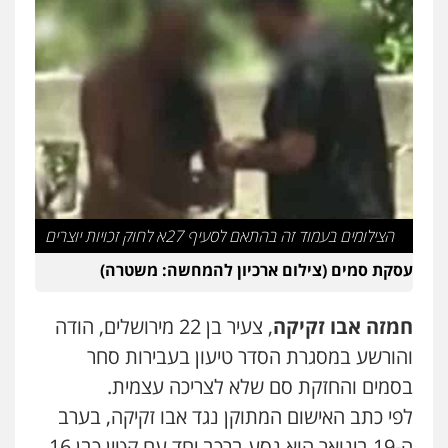
0505555110
עו"ד דניאל דרוביצקי
פלילי
משפחה
צבאי
0526409925
עו"ד משה פלמור
פלילי
כלכלי
צווארון לבן
עורכי דין לענייני
אסירים
הצילומים בעמוד זה בהתאם לסעיף 27א לחוק זכויות יוצרים
0549732303
עסקת סמים (צילום ארכיון להמחשה: משטרה)
עו"ד עמית רוזנצויג
חמזה אבו זקיקה
, צעיר בן 22 מירושלים, הודה
משפט פלילי
דיני תעבורה
והורשע במסגרת הסדר טיעון בעבירות סחר
0532700200
בסמים והחזקת סם שלא לצריכה עצמית.
לפי כתב האישום המתוקן נגד אבו זקיקה, בערב
עו"ד אור בן שאנן
ה-19 בינואר הוא נסע ברכב יחד עם קטין כבן 16