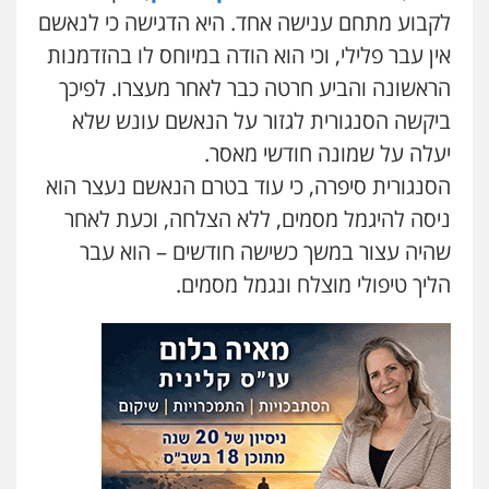
פלילי
פשיעה חמורה
צווארון לבן
מעצרים
לקבוע מתחם ענישה אחד. היא הדגישה כי לנאשם
0543326767
אין עבר פלילי, וכי הוא הודה במיוחס לו בהזדמנות
הראשונה והביע חרטה כבר לאחר מעצרו. לפיכך
ביקשה הסנגורית לגזור על הנאשם עונש שלא
חנא בולוס – משרד עורכי דין
פלילי
פשיעה חמורה
צווארון לבן
נזיקין
יעלה על שמונה חודשי מאסר.
0546661544
הסנגורית סיפרה, כי עוד בטרם הנאשם נעצר הוא
ניסה להיגמל מסמים, ללא הצלחה, וכעת לאחר
עו"ד ראוף נג'אר
שהיה עצור במשך כשישה חודשים – הוא עבר
פלילי
עורכי דין לענייני אסירים
מעצרים
סמים
רכוש
הליך טיפולי מוצלח ונגמל מסמים.
0548009246
עו"ד דותן דניאלי
עו"ד אלון ארז
פלילי
פשיעה חמורה
צווארון לבן
פשיעה
כלכלית
עורכי דין לענייני אסירים
נוער
פלילי
צבאי
סמים
אלימות במשפחה
צווארון
לבן
0542442982
0507368203
עו"ד אורנת קמרון
פלילי
תעבורה
עורכי דין לענייני אסירים