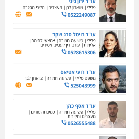
אבי אמר משרד עורכי דין
פלילי
משפחה
אזרחי מסחרי
0502130230
חליל ביאדי – משרד עורכי דין
פלילי
דיני תעבורה
מעצרים וחקירות
פשיעה חמורה
אסירים
0509636895
עו"ד איהאב זבידאת
פלילי
פשיעה חמורה
ארגוני פשע
עבירות
המתה
עבירות מין
0509930581
עו"ד יפעת שוורץ סיל
פלילי
תעבורה