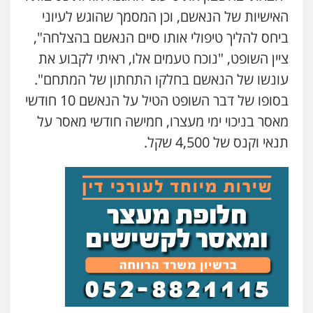
עו"ד מירב נוסבוים
פלילי
משפחה
כלכלי
צבאי
האישיות של הנאשם, וכן המסמך שהוגש לעיוני
פלילי
מעצרים וחקירות
נוער
עורכי דין
0507003001
לענייני אסירים
ביחס להליך טיפולי אותו סיים הנאשם בהצלחה",
0522331443
ציין השופט, "נוכח טעמים אלו, ראיתי לקבוע את
עו"ד אבי כהן
עונשו של הנאשם בחלקו התחתון של המתחם".
רעות כהן – משרד עורכי דין
פלילי
פשיעה חמורה
קטינים
אלימות
סמים
עבירות מין
פלילי
צווארון לבן
תעבורה
אסירים
מעצרים
בסופו של דבר השופט הטיל על הנאשם 10 חודשי
וחקירות
0523647066
מאסר בניכוי ימי מעצרו, חמישה חודשי מאסר על
0506277425
תנאי וקנס של 4,500 שקל.
קורל קרוז – עורך דין פלילי
עו"ד שאדי דבאח
משפט פלילי
פלילי
פשיעה כלכלית
תעבורה
0545437431
0505643689
עו"ד עלי סעדי
פלילי
פשיעה חמורה
ליווי וייצוג בחקירות
עו"ד רעות שמחון
ומעצרים
פלילי
אסירים
תעבורה
0508824984
0507623810
עו"ד תומר בנישתי