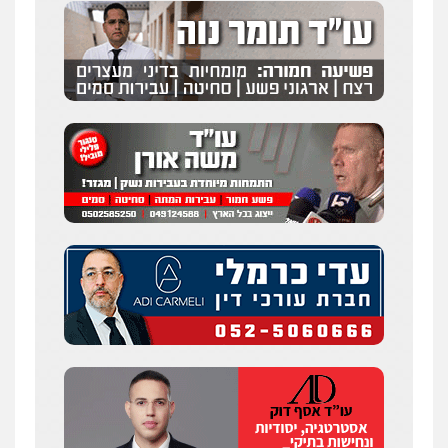
עו"ד אלון קריטי
פלילי
כלכלי
אלימות
סמים
מעצרים
0525544654
שני אלגרבלי – משרד עורכי דין
פלילי
עורכי דין לענייני אסירים
תעבורה
0507120031
עו"ד רונן בנדל
משפט פלילי
פשיעה חמורה
פלילי
0524282442
מנשה, אלמוג – עורכי דין
פלילי
עבירות תנועה
צווארון לבן
תעבורה
עורכי דין לענייני אסירים
מעצרים וחקירות
0546470989