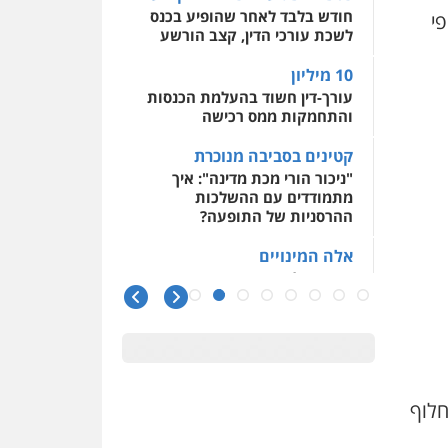
חודש בלבד לאחר שהופיע בכנס
פי
לשכת עורכי הדין, קצב הורשע
גל דהן – משרד עורך דין
פלילי
10 מיליון
פלילי
פשיעה חמורה
עורך-דין חשוד בהעלמת הכנסות
סמים
מעצרים וחקירות
והתחמקות ממס רכישה
0544723840
קטינים בסביבה מנוכרת
חנא בולוס – משרד עורכי
"ניכור הורי מכת מדינה": איך
דין
מתמודדים עם ההשלכות
פלילי
פשיעה חמורה
ההרסניות של התופעה?
צווארון לבן
נזיקין
0546661544
אלה המינויים
הוועדה לבחירת שופטים בחרה
26 שופטים ורשמים נוספים
עו"ד אורי רינצקי
פלילי
כלכלי
ניהול משפטים
ראו הוזהרתם
0506216813
הפרקליטות מקדמת הפללת
עורכי דין "קונסילייריז" בחוק
המאבק בארגוני פשיעה
חלוף
עדי כרמלי – חברת עו"ד
משרות אמון
פלילי
כלכלי
עורכי דין