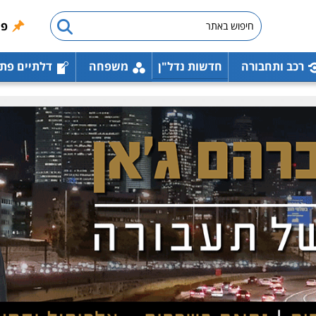
פו
רכב ותחבורה
חדשות נדל"ן
משפחה
דלתיים פת