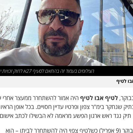
הצילומים בעמוד זה בהתאם לסעיף 27א לחוק זכויות יוצרים
בו לטיף
בוקר,
לטיף אבו לטיף
היה אמור להשתחרר ממעצר אחרי 
תיק שנחקר בימ"ר צפון ופרטיו עדיין חסויים. בכל אופן הראיו
 תיק נגד ראש ארגון הפשע מראמה לא הבשילו לכתב אישום.
ואז, הבוקר (9 אפריל) כשלטיף צפוי היה להשתחרר לביתו – הוא