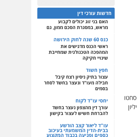
עו"ד רן כהן רוכברגר
כנס 60 שנה לחוק הירושה:
המתח שבין חוק יחסי ממון
0522508109
דיני צבא
פלילי
צווארון לבן
חדשות עורכי דין
לבין חוק הירושה
האם בני זוג יכולים לקבוע
אחסון אתרים
מראש, במסגרת הסכם ממון, גם
מהירות
הגנה
גיבוי
שחר מנדלמן, שלומציון
תמיכה
שירותים מקצועיים
גבאי מנדלמן – משרד
לעורכי דין
כנס 60 שנה לחוק הירושה
עורכי דין
ראשי הכנס מדגישים את
פלילי
התמחות בייצוג
המהפכה הטכנולגית שמחייבת
בעבירות מין
מרכז התחלה חדשה
שינויי חקיקה
אסירים
עבירות מין
0505522334
שירותים מקצועיים לעורכי
חפץ חשוד
דין
עצור בתיק ניסיון רצח קיבל
עו"ד מוחמד סביחאת
חבילה מעו"ד ונעצר בחשד לסחר
0544500346
פלילי
תעבורה
פשיעה
בסמים
כלכלית
סחטו
0525077716
יחסי עו"ד לקוח
רז לביצוע עבודות עפר בהיקף של 25 מיליון
עורך דין מהצפון נעצר בחשד
עו"ד יניב זוסמן
להברחת חשיש לעצור בקישון
פלילי
כלכלי
פשיעה
חמורה
מעצרים וחקירות
עו"ד ליאור קצב הורשע
בבית-הדין המשמעתי בעיכוב
0525199949
כספים ופגיעה בכבוד המקצוע