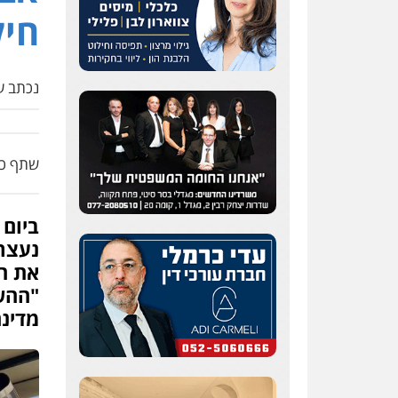
חיל
נכתב על
שתף כת
ביום 
נעצר
"ההש
מדינה