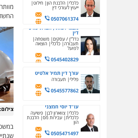
כלכלית
עבירות מס
הלבנת
מוותרי
הון
החשד 
0505471497
גיל דביר – משרד עורכי
דין
פלילי
פשיעה כלכלית
צווארון לבן
0506217771
עו"ד אביגדור פלדמן
פלילי
אסירים
צווארון לבן
זכויות אדם
אזרחי
0505345826
עו"ד תמיר סולומון
צילום:
פלילי
כלכלי
מיסים
הלבנת
הון
במשטרה
0528758840
שנתיי