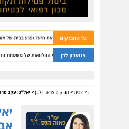
כל המבזקים
 רסס בשוהם פספס את היעד ופגע בבית של אזרח נורמטיבי
08 | 22:21
צווארון לבן
ר בחיפה וסינדיקאט ההלוואות של משפחת הרינג
05.08 | 16:14
דף הבית
>
מבזקים צווארון לבן
>
יאל"כ: עקב פרו
יאל
אבו