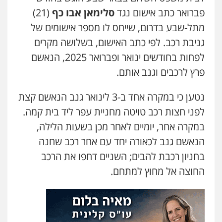
0504456555
פברואר כתב אישום נגד
סלימאן אבו כף
(21)
מתל-שבע בדרום, שייחס לו מספר אישומים של
עו"ד אילן אלימלך
גניבת רכב. לפי כתב האישום, בשלושה מקרים
פלילי
פשיעה חמורה
תעבורה
אסירים
לפחות בחודשים ינואר ופברואר 2025, הנאשם
0522992110
פרץ לרכבים וגנב אותם.
עו"ד יוסי חמצני
נטען כי במקרה אחד ב-3 לינואר גנב הנאשם קצת
כלכלי
צווארון לבן
פשיעה כלכלית
עבירות
מס
הלבנת הון
לפני חצות רכב טויטה מחניית עפר ליד בית קמה.
0505471497
במקרה אחר, יומיים לאחר מכן בשעות הלילה,
הנאשם גנב לכאורה יחד עם אחר רכב שחנה
עו"ד שאדי נאטור
בחניון רכבת להבים; השניים דחפו את הרכב
פלילי
פשיעה חמורה
מעצרים וחקירות
החוצה אל מחוץ למתחם.
0509230800
גיל דביר – משרד עורכי דין
פלילי
פשיעה כלכלית
צווארון לבן