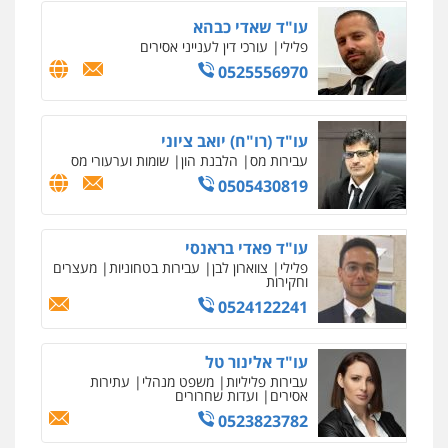
עו"ד שאדי כבהא
פלילי
עורכי דין לענייני אסירים
0525556970
עו"ד (רו"ח) יואב ציוני
עבירות מס
הלבנת הון
שומות וערעורי מס
0505430819
עו"ד פאדי בראנסי
פלילי
צווארון לבן
עבירות בטחוניות
מעצרים
וחקירות
0524122241
עו"ד אלינור טל
עבירות פליליות
משפט מנהלי
עתירות
אסירים
ועדות שחרורים
0523823782
איומים כתובים
ניר קידר – צלם
תושב סכנין חשוד ששלח הודעות מאיימות לעורך דין