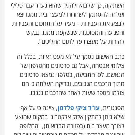
פלילי
מעצרים וחקירות
פשיעה חמורה
השתיקה, כך שלבוא ולהגיד שהוא נעדר עבר פלילי
נוער
רישום פלילי
0522763105
ועל זה להסתמך לשחרורו למעצר בית ממנו יצא
לבצע את העבירות – מעיד על התחכום והעבירות
עו"ד שלומי שרון
והפגיעה והמסוכנות שנשקפת ממנו. נבקש
פלילי
צבאי
מעצרים וחקירות
להורות על מעצרו עד לתום ההליכים".
0547342002
כתב האישום נסמך על לא מעט ראיות, בכלל זה
צילומי אבטחה, אבל גם סרטונים מהטלפון של
עו"ד אלון קריטי
פלילי
כלכלי
אלימות
סמים
מעצרים
הנאשם. לפי התביעה, בטלפון נמצאו סרטונים
0525544654
מתוך הרכבים הגנובים, ובדיקה העלתה כי הם
צולמו מספר שעות לאחר שהרכבים נגנבו.
עו"ד זוהר ארבל
עו"ד אורנת קמרון
פלילי
פשיעה חמורה
מעצרים וחקירות
פלילי
תעבורה
עורכי דין לענייני אסירים
הסנגורית,
עו"ד ציקי פלדמן
, ציינה כי על אף
קטינים
משפחה
נוער
0538788878
שלא ניתן להתקין איזוק אלקטרוני במקום שהוצע
0505417090
לצורך מעצר בית (בפזורה הבדואית), "החלופה
שהוצגה מלמדת על מפקחים נורמטיביים שיכולים