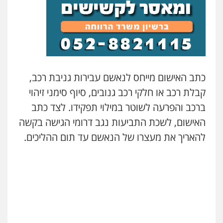
0547780927
עו"ד אסף גונן
פלילי
פשע חמור
תעבורה
צבא
מעצרים
וחקירות
0542255161
כתב האישום מייחס לנאשם עבירות גניבת רכב,
קבלת רכב או חלקי רכב גנובים, סיוף סימני זיהוי
גל דהן – משרד עורך דין פלילי
ברכב והפרעה לשוטר במילוי תפקידו. לצד כתב
פלילי
פשיעה חמורה
סמים
מעצרים
וחקירות
האישום, לשכת התביעות נגב דרומי הגישה בקשה
0544723840
להאריך את מעצרו של הנאשם עד תום ההליכים.
עו"ד ראוף נג'אר
פלילי
עורכי דין לענייני אסירים
מעצרים
סמים
רכוש
0548009246
דוד אפרים משרד עורכי דין
פלילי
צווארון לבן
מס הכנסה
מע"מ