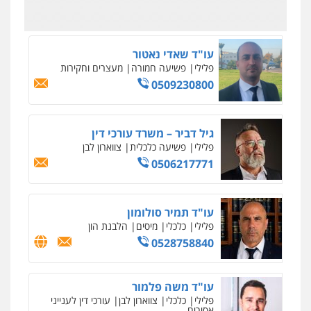
עו"ד אסף גונן
פלילי
פשע חמור
תעבורה
צבא
מעצרים
וחקירות
0542255161
גל דהן – משרד עורך דין פלילי
פלילי
פשיעה חמורה
סמים
מעצרים
וחקירות
0544723840
עו"ד ראוף נג'אר
פלילי
עורכי דין לענייני אסירים
מעצרים
סמים
רכוש
0548009246
דוד אפרים משרד עורכי דין
פלילי
צווארון לבן
מס הכנסה
מע"מ
0506209859