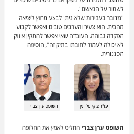
שני אלגרבלי – משרד עורכי דין
פלילי
עורכי דין לענייני אסירים
תעבורה
לשמור על הנאשם".
0507120031
"מדובר בעבירות שלא ניתן לבצע מחוץ ליציאה
מהבית. הוא צעיר והערבים טובים ואפשר לקבוע
הפקדה גבוהה. העובדה שאי אפשר להתקין איזוק
עו"ד אייל אביטל
פלילי
פשיעה חמורה
מעצרים וחקירות
לא יכולה לעמוד לחובתו בתיק זה", הוסיפה
0544712201
הסנגורית.
עו"ד בועז קניג
פלילי
משפחה
כלכלי
צבאי
0507003001
מנשה, אלמוג – עורכי דין
עו"ד ציקי פלדמן
השופט ערן צברי
פלילי
עבירות תנועה
צווארון לבן
תעבורה
עורכי דין לענייני אסירים
מעצרים וחקירות
0546470989
השופט ערן צברי
החליט לאמץ את החלופה