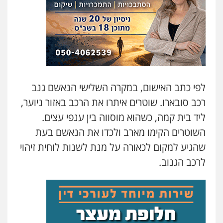
0506217771
עו"ד תמיר סולומון
פלילי
כלכלי
מיסים
הלבנת הון
0528758840
לפי כתב האישום, במקרה השלישי הנאשם גנב
עו"ד משה פלמור
רכב סובארו. שוטרים איתרו את הרכב באזור ניוער,
פלילי
כלכלי
צווארון לבן
עורכי דין לענייני
אסירים
ליד בית קמה, כשהוא מוסווה בין ענפי עצים.
0549732303
השוטרים הקימו מארב ולכדו את הנאשם בעת
שהגיע למקום לכאורה על מנת לשנות לוחית זיהוי
עו"ד אלינור מתיתיה
לרכב הגנוב.
פלילי
תעבורה
צבאי
משפחה
0526577766
סלימאן אבו שעירה – משרד עורכי דין
פלילי
בטחוני
צבאי
נזיקין