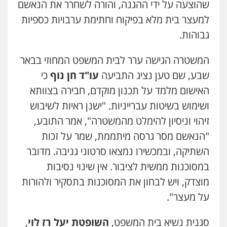
עו"ד אבי כהן
שהוצעה על ידי ההגנה, והורה לשחרר את הנאשם
פלילי
פשיעה חמורה
קטינים
אלימות
למעצר בית מלא בפיקוח וחתימת ערבויות כספיות
סמים
עבירות מין
0523647066
גבוהות.
המשטרה הגישה ערר לבית המשפט המחוזי בבאר
ויקי שמואל – משרד עו"ד
שבע, שם טען נציג התביעה
עו"ד חן נוף
כי
פלילי
משפט פלילי
0528959600
האישום מלמד על תכנון מוקדם, חבירה בצוותא
ושימוש בשיטות עברייניות. "ישנן ראיות לשיבוש
זיהוי וניסיון להימלט מהמשטרה", אמר התובע,
קורל קרוז – עורך דין פלילי
משפט פלילי
"הנאשם מסר גרסה מיתממת, שמר על זכות
0545437431
השתיקה, ובמכשירו נמצאו סרטוני גניבה. מדובר
במסוכנות ממשית לציבור. אין שינוי נסיבות
עו"ד עלי סעדי
מוצדק, ויש לבחון את המסוכנות בתסקיר ולהורות
פלילי
פשיעה חמורה
ליווי וייצוג בחקירות
ומעצרים
על מעצר".
0508824984
סגנית נשיא בית המשפט,
השופטת יעל רז לוי
,