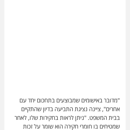
0506209859
עדי כרמלי – חברת עו"ד
פלילי
כלכלי
עורכי דין לענייני אסירים
0525060666
גיא זהבי משרד עורכי דין
פלילי
משפחה
503456449
עו"ד איהאב ג'לג'ולי
פלילי
מעצרים וחקירות
עורכי דין לענייני
"מדובר באישומים שמבוצעים בתחכום יחד עם
אסירים
אחרים", ציינה נציגת התביעה בדיון שהתקיים
0505216700
בבית המשפט. "ניתן לראות בחקירות שלו, לאחר
אייל בן שושן, עורך דין פלילי
שמטיחים בו חומרי חקירה הוא שומר על זכות