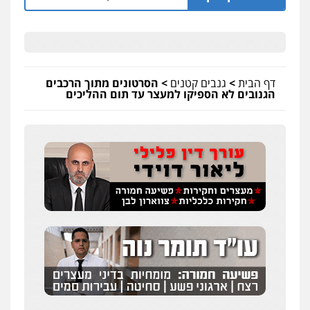
פלילי
כלכלי
עורכי דין לענייני אסירים
0525060666
גיא זהבי משרד עורכי דין
דף הבית
>
גנבים קטנים
>
הסרטונים מתוך הרכבים
פלילי
משפחה
הגנובים לא הספיקו למעצר עד תום ההליכים
503456449
עו"ד איהאב ג'לג'ולי
פלילי
מעצרים וחקירות
עורכי דין לענייני
אסירים
0505216700
אייל בן שושן, עורך דין פלילי
פלילי
מעצרים וחקירות
פשיעה חמורה
נוער
רישום פלילי
0522763105