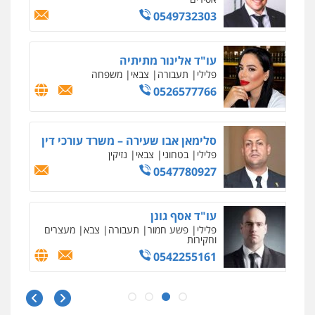
עדי כרמלי – חברת עו"ד
פלילי
כלכלי
עורכי דין לענייני אסירים
0525060666
גיא זהבי משרד עורכי דין
פלילי
משפחה
503456449
עו"ד איהאב ג'לג'ולי
פלילי
מעצרים וחקירות
עורכי דין לענייני
אסירים
0505216700
אייל בן שושן, עורך דין פלילי
פלילי
מעצרים וחקירות
פשיעה חמורה
נוער
רישום פלילי
0522763105