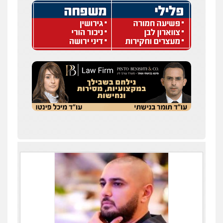
עו"ד שלומי שרון
פלילי
צבאי
מעצרים וחקירות
0547342002
עו"ד אלון קריטי
פלילי
כלכלי
אלימות
סמים
מעצרים
0525544654
עו"ד זוהר ארבל
פלילי
פשיעה חמורה
מעצרים וחקירות
קטינים
0538788878
עו"ד שלי גורביץ – לוי
משפט פלילי
פשיעה חמורה
מעצרים
וחקירות
צבאי
תעבורה
0544218336