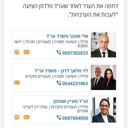
עו"ד שגיא אקו
דחתה את הערר לאחר שעו"ד פלדמן הציעה
פלילי
מעצרים וחקירות
סמים
עבירות מין
עורכי דין לענייני אסירים
"לעבות את הערבויות".
0525279829
אלי אונגר משרד עו"ד
פלילי
פשיעה חמורה
מעצרים
מנהלי
רישוי
עסקים
0507302623
לוי מלאך דדון – משרד עו"ד
פלילי
פשיעה חמורה
מעצרים וחקירות
0544231863
עו"ד מעיין שמחון
פלילי
מעצרים וחקירות
עורכי דין לענייני
אסירים
0587604050