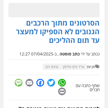
עו"ד שלומי שרון
פלילי
צבאי
מעצרים וחקירות
הסרטונים מתוך הרכבים
0547342002
הגנובים לא הספיקו למעצר
עד תום ההליכים
עו"ד אלון קריטי
פלילי
כלכלי
אלימות
סמים
מעצרים
0525544654
נכתב על ידי
כתב פוסטה
, ב-07/04/2025 12:27
עו"ד זוהר ארבל
תגיות
עו"ד ציקי פלדמן
גניבת רכב
פלילי
פשיעה חמורה
מעצרים וחקירות
קטינים
sage
Facebook
Email
WhatsApp
Twitter
0538788878
שתף כתבה עם
Print
חברים
עו"ד שלי גורביץ – לוי
משפט פלילי
פשיעה חמורה
מעצרים
וחקירות
צבאי
תעבורה
0544218336