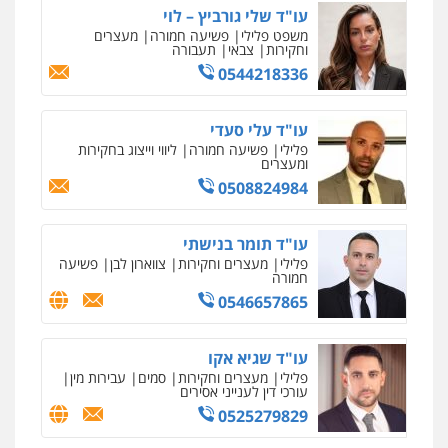
אסירים
0587604050
עו"ד פאדי בראנסי
פלילי
צווארון לבן
עבירות בטחוניות
מעצרים
וחקירות
0524122241
עו"ד אלינור טל
עבירות פליליות
משפט מנהלי
עתירות
אסירים
ועדות שחרורים
0523823782
עו"ד אמיר כהן
פלילי
מעצרים וחקירות
תעבורה
0537470000
עו"ד רויטל סבג שקד
פלילי
פשיעה חמורה
אמצעי לחימה