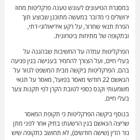
במסגרת הטיעונים לעונש טענה פרקליטות מחוז
עו"ד פאדי זועבי
פלילי
פשיעה חמורה
סמים
עורכי דין לענייני
ירושלים כי מדובר במעשה מתוכנן שבוצע תוך
עו"ד אלון קריטי
אסירים
תעבורה
פלילי
כלכלי
אלימות
סמים
מעצרים
0506984757
הפרת תנאי שחרור, על רקע אידיאולוגי-דתי,
0525544654
ובתקופה של מתיחות ביטחונית.
עו"ד אתנה אדרי
פשיעה חמורה
כלכלי
פלילי
מעצרים
הפרקליטות עמדה על החשיבות שבהגנה על
עו"ד דפנה לביא
וחקירות
עורכי דין לענייני אסירים
משפחה
גישור
בעלי חיים, ועל הצורך להחמיר בענישה בגין פגיעה
0502181995
0507206063
בהם. הפרקליטות ביקשה מבית המשפט לגזור על
הנאשם 22 חודשי מאסר בפועל, מאסר על תנאי
עו"ד גיורא זילברשטיין
עו"ד זוהר ארבל
פלילי
פשיעה חמורה
מעצרים וחקירות
משמעותי וקנס כספי לטובת הקרן לפי תקנות צער
פלילי
פשיעה חמורה
מעצרים וחקירות
0505212444
קטינים
בעלי חיים.
0538788878
בנוסף ביקשה הפרקליטות כי תקופת המאסר
גיל פרידמן – משרד עו"ד
פלילי
צווארון לבן
מעצרים וחקירות
מחיקת
שריצה הנאשם בגין הרשעתו בתיק אחר לפני מתן
משרד עורכי דין חן ברוך
רישום פלילי
פלילי
דיני תעבורה
מעצרים וחקירות
גזר הדין (שישה חודשים), לא תחושב כתקופה שיש
0503366733
0505078733