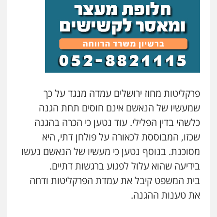
אסף כרמונה – עורך דין פלילי
פלילי
פשיעה חמורה
כלכלי
מעצרים
וחקירות
0522540777
עו"ד דניאל דרוביצקי
פלילי
משפחה
צבאי
0526409925
פרקליטות מחוז ירושלים עמדה מנגד על כך
שמעשיו של הנאשם אינם חוסים תחת הגנה
שחר מנדלמן, שלומציון גבאי מנדלמן
כלשהי בדין הפלילי. עוד נטען כי הכרה בהגנה
– משרד עורכי דין
פלילי
התמחות בייצוג בעבירות מין
שכזו, המבוססת לכאורה על פולחן דתי, היא
0505522334
מסוכנת. בנוסף נטען כי מעשיו של הנאשם נעשו
בידיעה שהוא עלול לפגוע ברגשות דתיים.
עו"ד עמית רוזנצויג
בית המשפט קיבל את עמדת הפרקליטות ודחה
משפט פלילי
דיני תעבורה
את טענות ההגנה.
0532700200