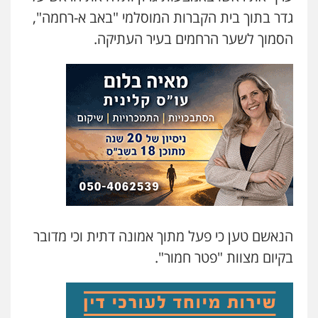
משרד עורכי דין פארס פלאח
גדר בתוך בית הקברות המוסלמי "באב א-רחמה",
פלילי
צבאי
צווארון לבן והונאה
ביטוח לאומי
0549911449
הסמוך לשער הרחמים בעיר העתיקה.
עו"ד עידית שינו-אמיתי
פלילי
עורכי דין לענייני אסירים
פשיעה
חמורה
מעצרים וחקירות
0507587013
עו"ד אביגדור פלדמן
פלילי
אסירים
צווארון לבן
זכויות אדם
אזרחי
0505345826
הנאשם טען כי פעל מתוך אמונה דתית וכי מדובר
עו"ד יאיר בן סימון
בקיום מצוות "פטר חמור".
פלילי
תעבורה
אזרחי
נזיקין
ביטוח
0505719060