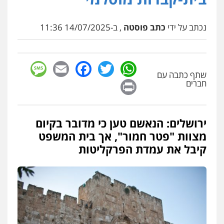
מיסים
כלכלי
פלילי
פשיעה כלכלית
הלבנת
הון
0504456555
נכתב על ידי
כתב פוסטה
, ב-14/07/2025 11:36
עו"ד בן ממן
פלילי
אסירים
חקירות ומעצרים
סייבר
sage
Facebook
Email
WhatsApp
Twitter
ניהול משברים פליליים
שתף כתבה עם
0506355388
Print
חברים
עו"ד דרוויש נאשף
פלילי
פשיעה חמורה
זכויות אדם
ירושלים: הנאשם טען כי מדובר בקיום
0527448141
מצוות "פטר חמור", אך בית המשפט
קיבל את עמדת הפרקליטות
חליל ביאדי – משרד עורכי דין
פלילי
דיני תעבורה
מעצרים וחקירות
פשיעה חמורה
אסירים
0509636895
עו"ד איהאב זבידאת