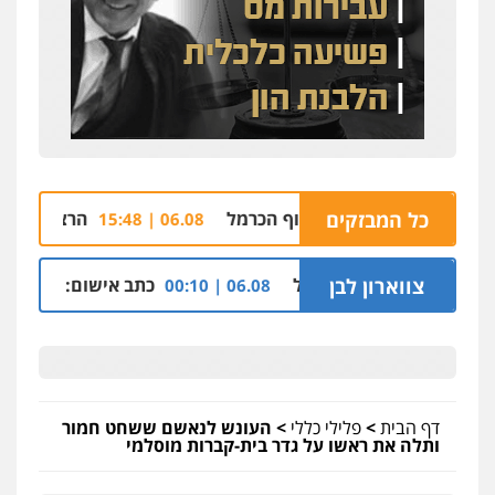
כל המבזקים
ן וחיפה במגדלי חוף הכרמל
הרצח בנתיבות: אף
06.08 | 15:48
 בכפר בענה שבגליל
צווארון לבן
כתב אישום: יו"ר ש"ס לשע
06.08 | 00:10
דף הבית
>
פלילי כללי
>
העונש לנאשם ששחט חמור
ותלה את ראשו על גדר בית-קברות מוסלמי