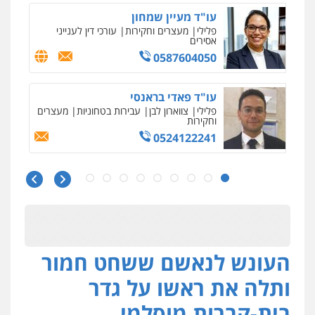
אלימות
עורכי דין לענייני אסירים
0528615306
עו"ד רועי אטיאס
משפט פלילי
פשיעה חמורה
צווארון לבן
525043999
עו"ד אסף כהן
פלילי
פשיעה חמורה
סמים והימורים
מעצרים וחקירות
0526555488
אבי אמר משרד עורכי דין
פלילי
משפחה
אזרחי מסחרי
העונש לנאשם ששחט חמור
0502130230
ותלה את ראשו על גדר
אברהם שהבזי – משרד עורכי דין
בית-קברות מוסלמי