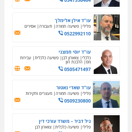
עו"ד אורי רינצקי
פלילי
כלכלי
ניהול משפטים
עו"ד אילן אלימלך
פלילי
פשיעה חמורה
תעבורה
אסירים
0506216813
0522992110
עו"ד אשרף שחאדה
פלילי
פשיעה חמורה
מעצרים וחקירות
עו"ד יוסי חמצני
תעבורה
כלכלי
צווארון לבן
פשיעה כלכלית
עבירות
מס
הלבנת הון
0549535659
0505471497
עו"ד זקי אלעברה
פלילי
פשיעה חמורה
עורכי דין לענייני אסירים
עו"ד שאדי נאטור
פלילי
פשיעה חמורה
מעצרים וחקירות
0559600005
0509230800
עו"ד עינב יתח
פלילי
פשיעה חמורה
עורכי דין לענייני
גיל דביר – משרד עורכי דין
אסירים
צבאי
פלילי
פשיעה כלכלית
צווארון לבן
0546364651