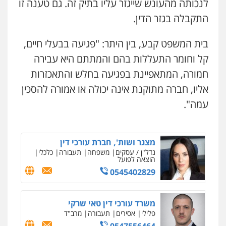
לנכותה מהעונש שייגזר עליו בתיק זה. גם טענה זו
התקבלה בגזר הדין.
עורך דין פלילי רובי גלבוע
פלילי
פשיעה חמורה
צווארון לבן
תעבורה
עו"ד קארין לגטיוי
פלילי
פשיעה חמורה
מעצרים וחקירות
0505537656
בית המשפט קבע, בין היתר: "פגיעה בבעלי חיים,
0507446995
קל וחומר התעללות בהם והמתתם היא עבירה
חמורה, המתאפיינת בפגיעה בחלש והתאכזרות
חנא בולוס – משרד עורכי דין
פלילי
פשיעה חמורה
צווארון לבן
נזיקין
אליו, חברה מתוקנת אינה יכולה או אמורה להסכין
עו"ד ירון גיגי
פלילי
צווארון לבן
מעצרים
הליכי הסגרה
0546661544
עמה".
0522249087
עו"ד אלון ארז
פלילי
צבאי
סמים
אלימות במשפחה
צווארון
מצגר ושות', חברת עורכי דין
לבן
נדל"ן / עסקים
משפחה
תעבורה
כלכלי
הוצאה לפועל
0507368203
0545402829
עו"ד לימור רוט חזן
פלילי
מעצרים
צווארון לבן
פשיעה חמורה
משרד עורכי דין טאי שרקי
פלילי
אסירים
תעבורה
מרב"ד
0523407232
0547556464