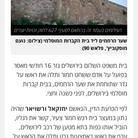
פלילי
פשיעה חמורה
ארגוני פשע
עבירות
המתה
עבירות מין
0509930581
הצילומים בעמוד זה בהתאם לסעיף 27א לחוק זכויות יוצרים
עו"ד יפעת שוורץ סיל
שער הרחמים ליד בית הקברות המוסלמי (צילום: נועם
פלילי
תעבורה
מוסקוביץ', פלאש 90)
0523379525
בית משפט השלום בירושלים גזר 16 חודשי מאסר
עו"ד אליה חן ברק
בפועל על אדם ששחט חמור ותלה את ראשו על
פלילי
פשיעה חמורה
ליווי וייצוג בחקירות
ומעצרים
אסירים
נוער
גדר שתוחמת את שער הרחמים, בבית קברות
0525914163
מוסלמי בירושלים, לפני כשנה וחצי.
עו"ד אריה פטר
לפי הכרעת הדין, הנאשם
יחזקאל ורשויאר
שהיה
לשעבר סגן מנהל המחלקה הפלילית
בפרקליטות המדינה
נתון במעצר בית רכש חמור צעיר, קשר את רגליו,
0506217994
הוביל אותו כפות בתא מטען של רכב לירושלים,
ערף את ראשו באמצעות גרזן ותלה את הראש על