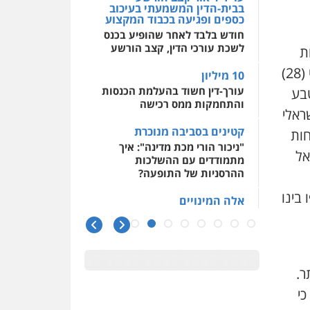
בבית-הדין המשמעתי בעיכוב
כספים ופגיעה בכבוד המקצוע
חודש בלבד לאחר שהופיע בכנס
לשכת עורכי הדין, קצב הורשע
ת
(28)
10 מיליון
עורך-דין חשוד בהעלמת הכנסות
טבע
והתחמקות ממס רכישה
ראלי
קטינים בסביבה מנוכרת
חות
"ניכור הורי מכת מדינה": איך
אל
מתמודדים עם ההשלכות
ההרסניות של התופעה?
בינו
אלה המינויים
הוועדה לבחירת שופטים בחרה
26 שופטים ורשמים נוספים
ראו הוזהרתם
הפרקליטות מקדמת הפללת
ר.
עורכי דין "קונסילייריז" בחוק
כי
המאבק בארגוני פשיעה