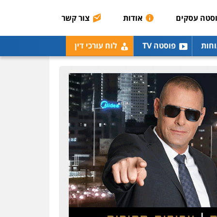
רונן הלל – מוניטין
מחיקת כתבות מגוגל
סטה עסקים
אודות
צור קשר
ודחיקת אזכורים שליליים
שירותים מקצועיים לעורכי
דין
וחות
פוסטה TV
לוח עורכי דין
0522508109
אחסון אתרים
מהירות
הגנה
גיבוי
תמיכה
שירותים מקצועיים
לעורכי דין
מרכז התחלה חדשה
אסירים
עבירות מין
שירותים מקצועיים לעורכי
דין
0544500346
מאיה בלום, עו"ס,
טיפול ושיקום
טיפול בהתמכרויות
שירותים מקצועיים לעורכי