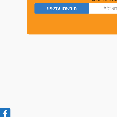
שמחה ב-7 באוקטובר
אשם
עו"ד הלל בבייב הורשע בהונאת
עשרות לקוחות, ההסדר: 7-9
שנות מאסר
דין ומקרקעין
עורך דין ברמת השרון נחקר
בחשד למרמה בעסקת נדל"ן
"אני מכינה 5-6 ג'וינטים ביום"
תובעת משטרתית פוטרה בחשד
לעישון סמים שנחשף בפעילות
בלשים בטלגרם
לא בכל יום
עו"ד שרון נהרי חיתן את בנו
הבכור דניאל
הכנסת אישרה
הגבלת שכר טרחה בייצוג נכי