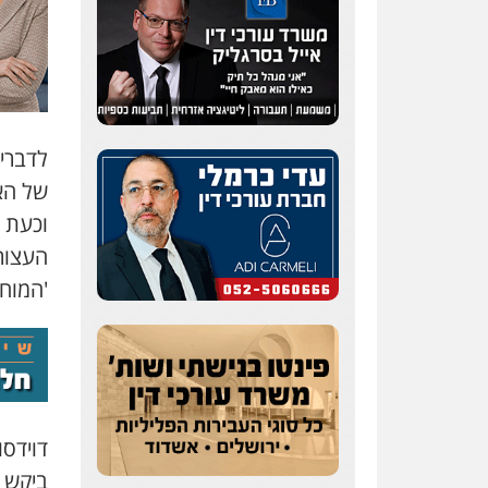
לדברי
של הא
וכעת 
העצור
'המוח'
דוידסו
ביקש 