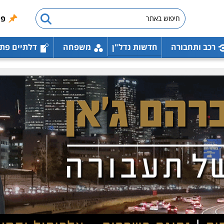
פו
רכב ותחבורה
חדשות נדל"ן
משפחה
דלתיים פת