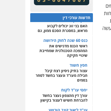
מע"מ ומוסדות ללא כוונת רווח
שירותים מקצועיים לעורכי
ים
דין
כנס 60 שנה לחוק הירושה:
חות
המתח שבין חוק יחסי ממון
0522508109
חדשות עורכי דין
לבין חוק הירושה
האם בני זוג יכולים לקבוע
אחסון אתרים
י "טוב תעשה
מראש, במסגרת הסכם ממון, גם
מהירות
הגנה
גיבוי
תמיכה
שירותים מקצועיים
לעורכי דין
כנס 60 שנה לחוק הירושה
ראשי הכנס מדגישים את
המהפכה הטכנולגית שמחייבת
מרכז התחלה חדשה
שינויי חקיקה
אסירים
עבירות מין
שירותים מקצועיים לעורכי
חפץ חשוד
דין
עצור בתיק ניסיון רצח קיבל
חבילה מעו"ד ונעצר בחשד לסחר
0544500346
בסמים
יחסי עו"ד לקוח
עורך דין מהצפון נעצר בחשד
להברחת חשיש לעצור בקישון
עו"ד ליאור קצב הורשע