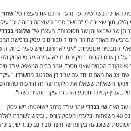
ת האריכה בשלישית ועד מועד זה גם את מעצרו של
שחר
(26), תוך שציינה כי "החשד סביר ובעוצמה גבוהה וכך עילו
 הן של שיבוש והן של מסוכנות". מעצרו של
שלומי בגדדי
 ברביעית מאחר שחוקרי הימ"ר סבורים כי עסק ברכישת המ
אלי, המבטיח אנונימיות. "אני לא חושב שיש סעיף בחוק היש
על בן אדם לקנות ביטקוינים. זו לא עבירה על פי החוק ולפ
 פי פקודת הסמים שאני מכיר", אמר בבית המשפט עו"ד מיכ
שמייצג את האחים יחד עם עו"ד דן אסלנוב ממשרדו. "עיקר
ועיקר השאלות ששאלו את הלקוח שלי זה הודעות שהוחלפו 
חיו בעניין קניית המטבע הזה. זה עיקר החקירה שלו".
ו של האח
שי בגדדי
אמר עו"ד כרמל לשופטת: "יש עסק
שמפרנס 40 משפחות ובלעדיו העסק קורס", וביקש לשחררו לאלת
שופטת ששוכנעה בקיומו של חשד סביר גם כנגד שי, ציינה 