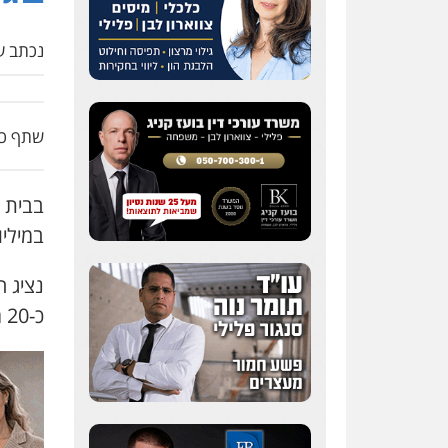
נכתב על
שתף כת
במילי
נציג ה
כ-20 משלוחים יובאו לארץ מאז אמצע 2016.