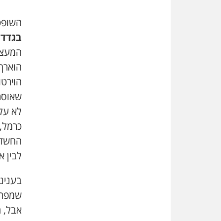
השופט
בגדדי
המעצר
הוארך
הוירטו
שאוסר 
לא על
כרמל, 
החשד 
לבין א
בענינ
אבל, ה