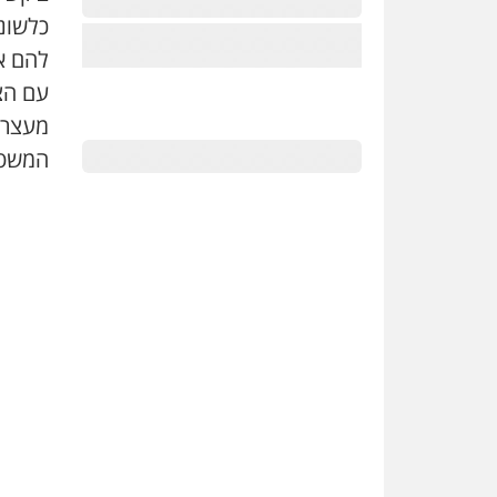
כלשונ
להם א
עם הצ
המשטר