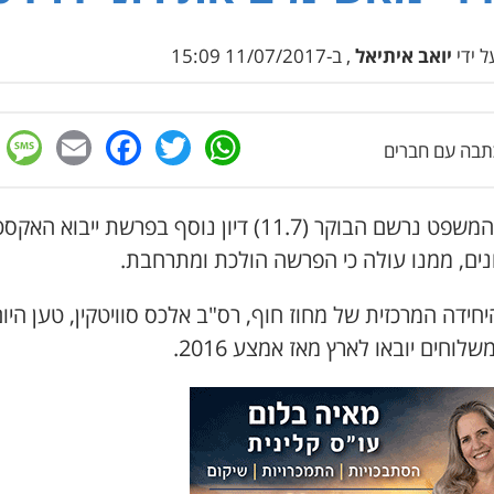
 ידי
יואב איתיאל
, ב-11/07/2017 15:09
e
cebook
mail
WhatsApp
Twitter
בה עם חברים
בבית המשפט נרשם הבוקר (11.7) דיון נוסף בפרשת ייבוא האק
ונים, ממנו עולה כי הפרשה הולכת ומתרחבת.
יחידה המרכזית של מחוז חוף, רס"ב אלכס סוויטקין, טען היום