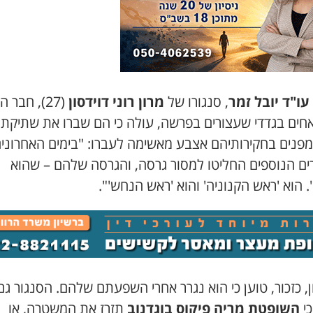
עו"ד יובל זמר
, סנגורו של
מרון רוני דוידסון
(27), חבר 
חים בגדדי שעצורים בפרשה, עולה כי הם שברו את שתיקת
מפנים בחקירותיהם אצבע מאשימה לעברו: "בימים האחרוני
ים הנוספים החליטו למסור גרסה, והגרסה שלהם – שהוא
. הוא 'ראש הקנוניה' והוא 'ראש הנחש'".
ן, כזכור, טוען כי הוא נגרר אחרי השפעתם שלהם. הסנגור גם
כי
השופטת מריה פיקוס בוגדנוב
תזרז את המשטרה, או