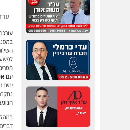
עו"ד
במסגר
השלום
לפשע 
מסרים
עם
אס
ימים ז
נחקרה
הנוגע
במהלך 
דברים 