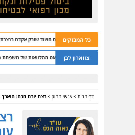
כל המבזקים
 מסייע לשוטרים לתפוס חשוד שזרק אקדח בנצרת
06.08 | 10:07
צווארון לבן
לשעבר בחיפה וסינדיקאט ההלוואות של משפחת הרינג
05.08 | 16:14
דף הבית
>
אנשי החוק
>
רצח יורם חכם: הוארך 
רצח
עור