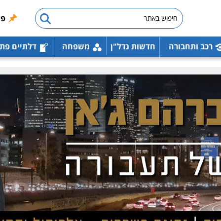
פו
רכב ותחבורה
חדשות נדל"ן
משפחה
דלתיים פת