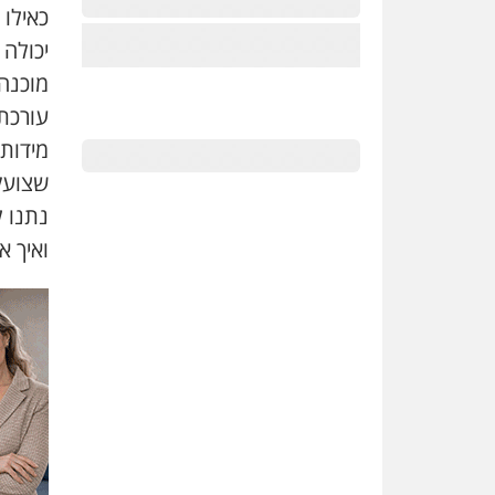
כאילו
יכולה 
עורכת
שצועק
נתנו ל
ואיך א