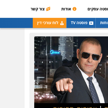
רונן הלל – מוניטין
מחיקת כתבות מגוגל
סטה עסקים
אודות
צור קשר
ודחיקת אזכורים שליליים
שירותים מקצועיים לעורכי
דין
וחות
פוסטה TV
לוח עורכי דין
0522508109
אחסון אתרים
מהירות
הגנה
גיבוי
תמיכה
שירותים מקצועיים
לעורכי דין
מרכז התחלה חדשה
אסירים
עבירות מין
שירותים מקצועיים לעורכי
דין
0544500346
מאיה בלום, עו"ס,
טיפול ושיקום
טיפול בהתמכרויות
שירותים מקצועיים לעורכי