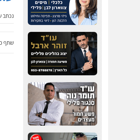
נכתב על
שתף כת