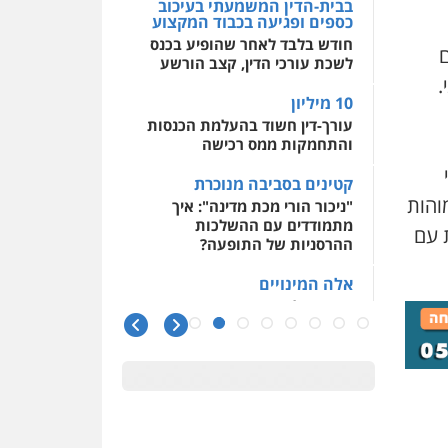
בבית-הדין המשמעתי בעיכוב
כספים ופגיעה בכבוד המקצוע
חודש בלבד לאחר שהופיע בכנס
ם
לשכת עורכי הדין, קצב הורשע
9 ביוני.
10 מיליון
עורך-דין חשוד בהעלמת הכנסות
והתחמקות ממס רכישה
קטינים בסביבה מנוכרת
והות
"ניכור הורי מכת מדינה": איך
מתמודדים עם ההשלכות
 עם
ההרסניות של התופעה?
אלה המינויים
הוועדה לבחירת שופטים בחרה
26 שופטים ורשמים נוספים
ראו הוזהרתם
הפרקליטות מקדמת הפללת
עורכי דין "קונסילייריז" בחוק
המאבק בארגוני פשיעה