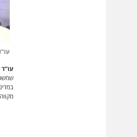
עו"ד
עו"ד 
שמשטר
במדינ
מקווה