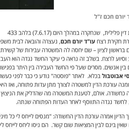
 יורם חכם ז"ל
עורכת דין פלילית, שנחקרה במהלך היום (7.6.17) בלהב 433
ת חקירת רצח
עו"ד יורם חכם
, נעצרה והובאה לבית משפ
 בראשון לציון – שם יחסה לה המשטרה עבירות של קשירת
וסיוע לרצח. בשלב זה נראה כי עיקר החשד נגדה הוא העב
 בין אנשים. מסרים שעל פי החשד העבירה בין היתר בפגישו
י אבוטבול
בכלא. לאתר "פוסטה" נודע כי כבר לפני כעשר
ומנה עורכת הדין למשטרה לצורך מתן עדות פתוחה, ואז היא
 כחשודה. אולם, לטענת המשטרה מה שהדליק את הניצוץ 
 לחשד נגדה התווסף לאחר העדות הפתוחה שנתה.
הדיון אמרה עורכת הדין החשודה: "מנסים לייחס לי כל מיני
שאין בינם לבין המציאות שום קשר. הם ניסו ליחס לייחס לי