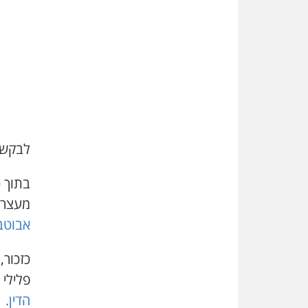
לבקשת
מעצרו
אבוטב
פלילי
הדין.