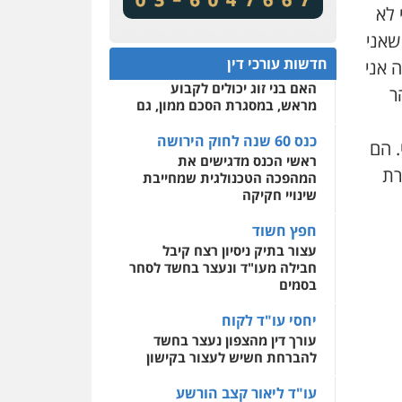
מע"מ ומוסדות ללא כוונת רווח
שירותים מקצועיים לעורכי
 לא
דין
שאני
כנס 60 שנה לחוק הירושה:
המתח שבין חוק יחסי ממון
0522508109
חדשות עורכי דין
 תהרסו לי את הקריירה שלי. 13 שנה אני
לבין חוק הירושה
האם בני זוג יכולים לקבוע
אחסון אתרים
ר
מראש, במסגרת הסכם ממון, גם
מהירות
הגנה
גיבוי
תמיכה
שירותים מקצועיים
לעורכי דין
כנס 60 שנה לחוק הירושה
 הם
ראשי הכנס מדגישים את
רת
המהפכה הטכנולגית שמחייבת
מרכז התחלה חדשה
שינויי חקיקה
אסירים
עבירות מין
שירותים מקצועיים לעורכי
חפץ חשוד
דין
עצור בתיק ניסיון רצח קיבל
חבילה מעו"ד ונעצר בחשד לסחר
0544500346
בסמים
יחסי עו"ד לקוח
עורך דין מהצפון נעצר בחשד
להברחת חשיש לעצור בקישון
עו"ד ליאור קצב הורשע