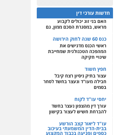
עו"ד מוחמד רחאל
כנס 60 שנה לחוק הירושה:
פלילי
פשיעה חמורה
המתח שבין חוק יחסי ממון
0522508109
צווארון לבן
צבאי
מעצרים
חדשות עורכי דין
לבין חוק הירושה
וחקירות
האם בני זוג יכולים לקבוע
אחסון אתרים
0502228917
מראש, במסגרת הסכם ממון, גם
מהירות
הגנה
גיבוי
תמיכה
שירותים מקצועיים
לעורכי דין
כנס 60 שנה לחוק הירושה
עו"ד מוחמד סביחאת
ראשי הכנס מדגישים את
פלילי
תעבורה
פשיעה
כלכלית
המהפכה הטכנולגית שמחייבת
מרכז התחלה חדשה
שינויי חקיקה
0525077716
אסירים
עבירות מין
שירותים מקצועיים לעורכי
חפץ חשוד
דין
עו"ד יניב זוסמן
עצור בתיק ניסיון רצח קיבל
פלילי
כלכלי
פשיעה
חבילה מעו"ד ונעצר בחשד לסחר
0544500346
חמורה
מעצרים וחקירות
בסמים
0525199949
יחסי עו"ד לקוח
עורך דין מהצפון נעצר בחשד
להברחת חשיש לעצור בקישון
עו"ד אמיר נאטור
פלילי
פשיעה חמורה
עו"ד ליאור קצב הורשע
צווארון לבן
מעצרים
בבית-הדין המשמעתי בעיכוב
0543326767
כספים ופגיעה בכבוד המקצוע