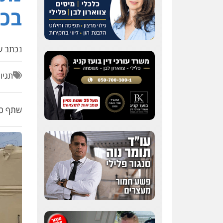
בכב
נכתב על
תגיו
שתף כת