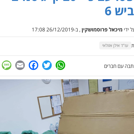
יש 6
 ידי
מיכאל פרוסמושקין
, ב-26/12/2019 17:08
ת
עו"ד אילן אזולאי
e
cebook
mail
WhatsApp
Twitter
בה עם חברים