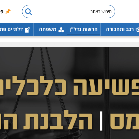
פו
רכב ותחבורה
חדשות נדל"ן
משפחה
דלתיים פת