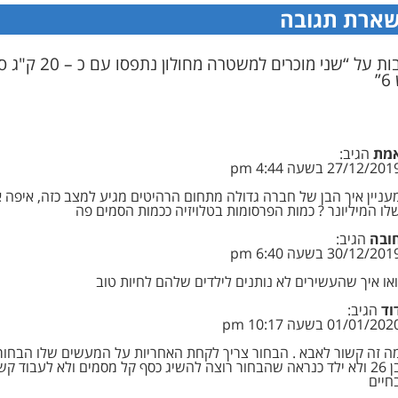
ארת תגובה
7 תגובות על “שני מוכרים למשטרה מחולון
”
מת
הגיב:
27/12/201 בשעה 4:44 pm
עניין איך הבן של חברה גדולה מתחום הרהיטים מגיע למצב כזה, איפה 
לו המיליונר ? כמות הפרסומות בטלויזיה ככמות הסמים פה
ובה
הגיב:
30/12/201 בשעה 6:40 pm
ואו איך שהעשירים לא נותנים לילדים שלהם לחיות טוב
וד
הגיב:
01/01/202 בשעה 10:17 pm
ה זה קשור לאבא . הבחור צריך לקחת האחריות על המעשים שלו הבחור 
בן 26 ולא ילד כנראה שהבחור רוצה להשיג כסף קל מסמים ולא לעבוד ק
חיים