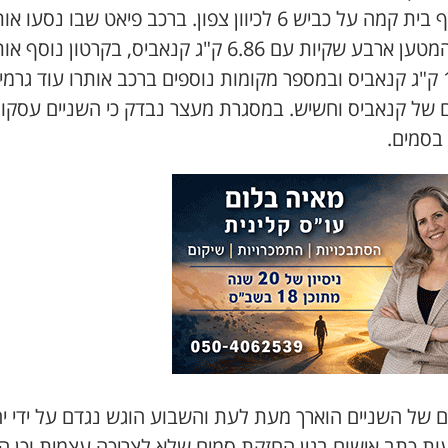
למחלף בית קמה על כביש 6 לכיוון צפון. ברכב פיאט שבו נסעו א
בתא המטען ארבע שקיות עם 6.86 ק"ג קנאביס, בקרטון נוסף 
14.15 ק"ג קנאביס ובמספר מקומות נוספים ברכב אותרו עוד גרמי
ם של קנאביס וחשיש. במסגרת מעצר נבדק כי השניים עסקו
בסמים.
 של השניים הוארך מעת לעת והשבוע הוגש נגדם על ידי י
ות כתב אישום בגין החזקת סמים שלא לצריכה עצמית וכן ה