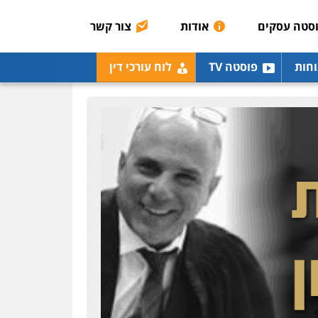
אסירים
תעבורה
סטה עסקים
אודות
צור קשר
0507120031
עו"ד אייל אביטל
וחות
פוסטה TV
לוח עורכי דין
פלילי
פשיעה חמורה
מעצרים וחקירות
0544712201
עו"ד בועז קניג
פלילי
משפחה
כלכלי
צבאי
0507003001
ויקי שמואל – משרד עו"ד
פלילי
משפט פלילי
0528959600