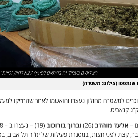
הצילומים בעמוד זה בהתאם לסעיף 27א לחוק זכויות יוצרים
שנתפסו (צילום: משטרה)
וכרים למשטרה מחולון נעצרו והואשמו לאחר שהחזיקו למעל
ם –
אלעד מוהדב
(26) ו
ברוך בורוכוב
(19) – נע
ר, קצת לפני חצות, במסגרת פעילות של ימ"ר תל אביב, בס