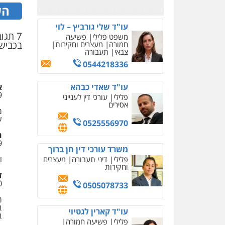
הש
משרד עורכי דין טאי
שרקי
פלילי
אסירים
תעבורה
בכביש 6
מרב"ד
0547556464
א
עו"ד אילן אלימלך
9
פלילי
פשיעה חמורה
תעבורה
אסירים
מ
ש
0522992110
ח
9
עו"ד שאדי נאטור
ו
פלילי
פשיעה חמורה
מעצרים וחקירות
ד
0
0509230800
מ
משרד עורכי דין פארס
ב
פלאח