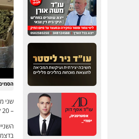
שחר לדובסקי, עו"ד
פלילי
מעצרים וחקירות
עבירות המתה
עורכי דין
לענייני אסירים
0507913332
עו"ד איהאב ג'לג'ולי
פלילי
מעצרים וחקירות
עורכי דין לענייני אסירים
הסמים 
0505216700
שני מ
– 20 ק"ג קנאביס.
עו"ד שלומי שרון
פלילי
צבאי
מעצרים
וחקירות
השניי
0547342002
בדצמב