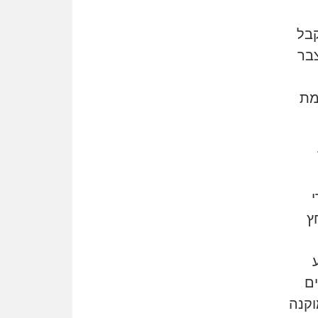
"אני מכינה 5-6 ג'וינטים ביום"
בל
תובעת משטרתית פוטרה בחשד
לעישון סמים שנחשף בפעילות
צבר
בלשים בטלגרם
לא בכל יום
מת
עו"ד שרון נהרי חיתן את בנו
הבכור דניאל
הכנסת אישרה
הגבלת שכר טרחה בייצוג נכי
צה"ל ונפגעי פעולות איבה
י
איתות מירושלים
ץ
יו"ר המחוז צ'צ'קס מכנס ישיבה
להדחת ממלא-מקומו, ועמית
בכר שותק
מחאת הפרקליטים והסנגורים
ם
יצאו לשעה מבית המשפט ועמדו
קנה
בחוץ לאות הזדהות עם