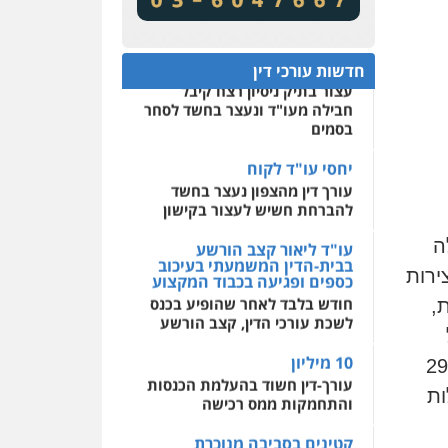
שירותים מקצועיים לעורכי
שינויי חקיקה
דין
חפץ חשוד
0522508109
חדשות עורכי דין
עצור בתיק ניסיון רצח קיבל
חבילה מעו"ד ונעצר בחשד לסחר
אחסון אתרים
בסמים
מהירות
הגנה
גיבוי
תמיכה
שירותים מקצועיים
לעורכי דין
יחסי עו"ד לקוח
עורך דין מהצפון נעצר בחשד
להברחת חשיש לעצור בקישון
מרכז התחלה חדשה
אסירים
עבירות מין
עו"ד ליאור קצב הורשע
ה
שירותים מקצועיים לעורכי
בבית-הדין המשמעתי בעיכוב
דין
כספים ופגיעה בכבוד המקצוע
ירות
חודש בלבד לאחר שהופיע בכנס
0544500346
,
לשכת עורכי הדין, קצב הורשע
10 מיליון
 בדבר, העבירו לו סכום של למעלה מ-290
עורך-דין חשוד בהעלמת הכנסות
והתחמקות ממס רכישה
ות
קטינים בסביבה מנוכרת