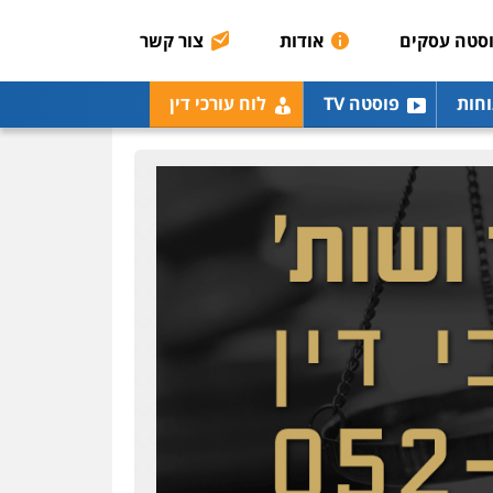
רונן הלל – מוניטין
מחיקת כתבות מגוגל
סטה עסקים
אודות
צור קשר
ודחיקת אזכורים שליליים
שירותים מקצועיים לעורכי
דין
וחות
פוסטה TV
לוח עורכי דין
0522508109
אחסון אתרים
מהירות
הגנה
גיבוי
תמיכה
שירותים מקצועיים
לעורכי דין
מרכז התחלה חדשה
אסירים
עבירות מין
שירותים מקצועיים לעורכי
דין
0544500346
מאיה בלום, עו"ס,
טיפול ושיקום
טיפול בהתמכרויות
שירותים מקצועיים לעורכי