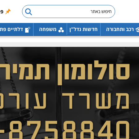
פו
רכב ותחבורה
חדשות נדל"ן
משפחה
דלתיים פת