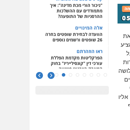
"ניכור הורי מכת מדינה": איך
מתמודדים עם ההשלכות
ההרסניות של התופעה?
אלה המינויים
הוועדה לבחירת שופטים בחרה
את
26 שופטים ורשמים נוספים
ציע
ראו הוזהרתם
ל
הפרקליטות מקדמת הפללת
עורכי דין "קונסילייריז" בחוק
ות
המאבק בארגוני פשיעה
ושה
משרות אמון
ים
יו"ר מחוז ת"א משבץ עובדות
שלו למינוי דייני בית הדין
למשמעת
אליו
האופנוע חזר הביתה
 350 אלף
עו"ד גיל פרידמן והרפתקאות
אופנוע השטח שלו
הזכות לטנף