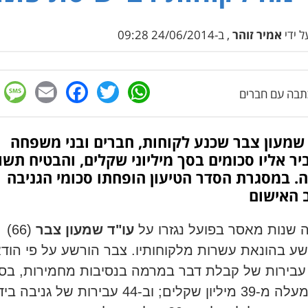
 ידי
אמיר זוהר
, ב-24/06/2014 09:28
e
cebook
mail
WhatsApp
Twitter
בה עם חברים
שמעון צבר שכנע לקוחות, חברים ובני משפחה
ר אליו סכומים בסך מיליוני שקלים, והבטיח תש
. במסגרת הסדר הטיעון הופחתו סכומי הגניבה
 האישום
 שנות מאסר בפועל נגזרו על
עו"ד שמעון צבר
(66)
ע בהונאת עשרות מלקוחותיו. צבר הורשע על פי הוד
-44 עבירות של קבלת דבר במרמה בנסיבות מחמירות, בס
של למעלה מ-39 מיליון שקלים; וב-44 עבירות של גניבה ב