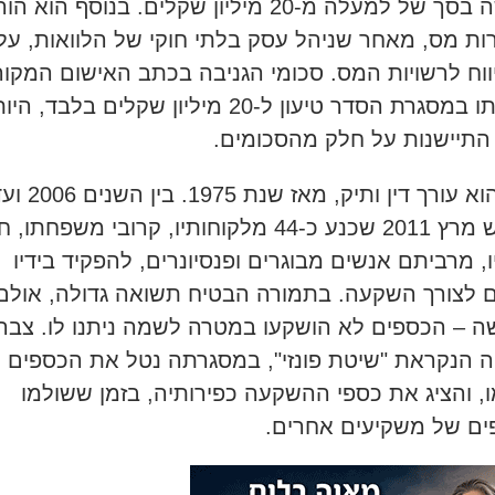
מורשה בסך של למעלה מ-20 מיליון שקלים. בנוסף הוא
ות מס, מאחר שניהל עסק בלתי חוקי של הלוואות, עלי
ווח לרשויות המס. סכומי הגניבה בכתב האישום המקור
הופחתו במסגרת הסדר טיעון ל-20 מיליון שקלים בלבד, הי
התיישנות על חלק מהסכומים.
צבר הוא עורך דין ותיק, מאז שנת 1975. בין
לחודש מרץ 2011 שכנע כ-44 מלקוחותיו, קרובי משפחתו
ו, מרביתם אנשים מבוגרים ופנסיונרים, להפקיד בידיו
 לצורך השקעה. בתמורה הבטיח תשואה גדולה, אולם
 – הכספים לא הושקעו במטרה לשמה ניתנו לו. צבר
 הנקראת "שיטת פונזי", במסגרתה נטל את הכספים
, והציג את כספי ההשקעה כפירותיה, בזמן ששולמו
ם של משקיעים אחרים.