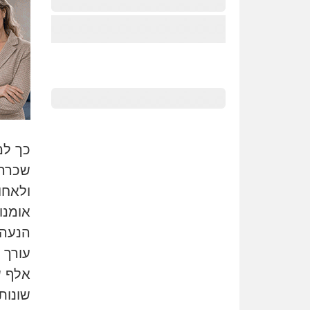
שכרה 
ולאחו
אומנו
אלף ש
שונות