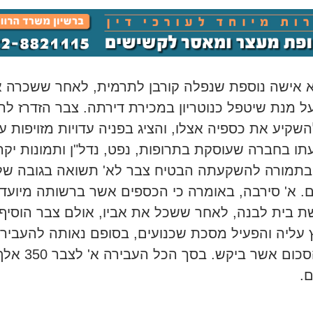
א אישה נוספת שנפלה קורבן לתרמית, לאחר ששכרה 
ל מנת שיטפל כנוטריון במכירת דירתה. צבר הזדרז לה
השקיע את כספיה אצלו, והציג בפניה עדויות מזויפות ע
ו בחברה שעוסקת בתרופות, נפט, נדל"ן ותמונות יקר
בתמורה להשקעתה הבטיח צבר לא' תשואה בגובה של
ם. א' סירבה, באומרה כי הכספים אשר ברשותה מיועד
ת בית לבנה, לאחר ששכל את אביו, אולם צבר הוסיף
 עליה והפעיל מסכת שכנועים, בסופם נאותה להעביר 
את הסכום אשר ביקש. בסך הכל העבירה א' לצבר
.