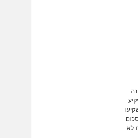
זוכה עורך-דין שהשווה את ברק
לסינוואר ואת "הבמות של קפלן"
לחמאס
מאסר לעורך הדין
מאסר בפועל לעו"ד מהצפון
שהגיש תביעות פיקטיביות בשם
פלסטינים
על המידתיות
ביה"ד המשמעתי ביטל השעיה
לצמיתות של עורכת-דין שהביעה
שמחה ב-7 באוקטובר
נה
אשם
עו"ד הלל בבייב הורשע בהונאת
קיע
עשרות לקוחות, ההסדר: 7-9
קיעו
שנות מאסר
הסכום
דין ומקרקעין
 לא
עורך דין ברמת השרון נחקר
בחשד למרמה בעסקת נדל"ן