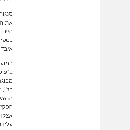
סנגור
את הס
הייתה
כספים
איבד 
במועד
ב"עוק
מבוגר
כל", 
הנאשם
הפקיד
אצלו 
עליו 