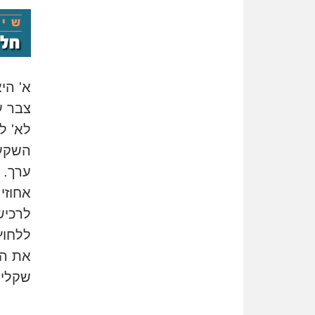
א' הי
צבר ע
לא' ל
השקעת
ערך. 
אחוזי
לרכיש
ללחוץ
שקלים