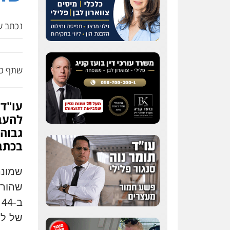
נכתב על
שתף כת
עו"ד 
להעבי
גבוהה
בכתב
שמונה
שהורש
ב