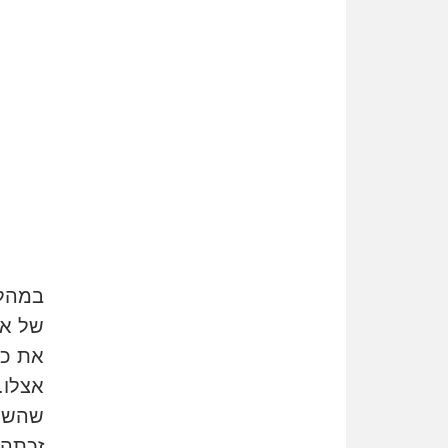
במהלך
של א'
את כס
שהשקי
זכתה 