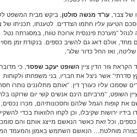
ו של צבר,
עו"ד מנשה סולטן
, ביקש מבית המשפט לק
כם הטיעון עליו חתמו הצדדים. לטענתו, תכניתו של 
 לנהל "מערכת פיננסית ארוכת טווח, במסגרתה נטל
 מחד, אולם דאג גם להשיב כספים. בנקודת זמן מסוי
שליטה, ואז החל כדור שלג".
 הקראת גזר הדין ציין
השופט יעקב שפסר
, כי מדובר
ץ סדרתי" אשר ניצל את חבריו, בני משפחתו ולקוחות
ים שסמכו עליו כעורך דין. "אותם מתלוננים נותרו חסר
ציין השופט, "מרביתם הינם אנשים קשי יום שרוקנו בלח
 את קופות הגמל שלהם וחסכונותיהם, מכרו נכסים,
ו בידיו ירושות שקיבלו, וכן לקחו הלוואות בכדי להשקיע
כספים, וכל זאת כאשר הנאשם מייצג אותם והם סומכי
בצורה מוחלטת… הנאשם השתמש באמון והמעמד המו