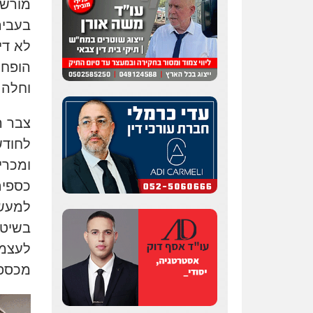
בעביר
לא די
וחלה 
ומכרי
כספים
למעשה
בשיטה
לעצמו
מכספי