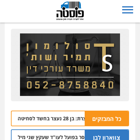
כל המבזקים
נצרת: בן 28 נעצר בחשד לסחיטה באיומים מטלפון שאינו שלו
04.08 | 17:57
צווארון לבן
מאסר בפועל לעו"ד שעקץ שני מיליון שקל על דירה
04.08 | 19:10