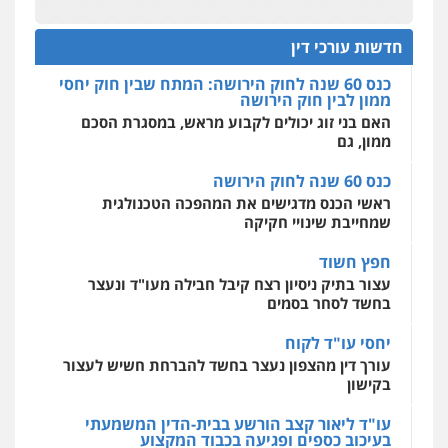
הדוקטורט של עו"ד יואב ציוני: מע"מ ומוסדות ללא
מהירות
הגנה
גיבוי
תמיכה
שירותים
כוונת רווח
מקצועיים לעורכי דין
חדשות עורכי דין
כנס 60 שנה לחוק הירושה: המתח שבין חוק יחסי
ממון לבין חוק הירושה
האם בני זוג יכולים לקבוע מראש, במסגרת הסכם
מרכז התחלה חדשה
ממון, גם
אסירים
עבירות מין
שירותים מקצועיים
לעורכי דין
כנס 60 שנה לחוק הירושה
0544500346
ראשי הכנס מדגישים את המהפכה הטכנולגית
שמחייבת שינויי חקיקה
חפץ חשוד
עצור בתיק ניסיון רצח קיבל חבילה מעו"ד ונעצר
בחשד לסחר בסמים
יחסי עו"ד לקוח
עורך דין מהצפון נעצר בחשד להברחת חשיש לעצור
בקישון
עו"ד ליאור קצב הורשע בבית-הדין המשמעתי
בעיכוב כספים ופגיעה בכבוד המקצוע