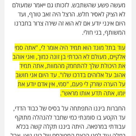
מעשה פשע שהשתבש. לזכותו גם ייאמר שמעולם
לא הציק לאסיר חלש. הרצל היה זאב טורף, ועד
היום אינני יודע אם לא הוא זה שירה צרור בחברנו
המשותף, בני חולי.
עוד בתל מונד הוא תמיד היה אומר לי, "אתה סמי
אלקיים, מעולם לא הכרתי בן זונה כמוך, ואני אוהב
את היכולת שלך להתחמק מהמוות, אתה תמיד
אהוב על אלוהים בדרכו שלו". עד היום אני חושב
על הערה שזרק לי פעם, "סמי, אין אדם יודע את
יומו, אתה תדע אותו מראש".
החברות ביננו התפתחה על בסיס של כבוד הדדי,
עד הקטע בו סומנתי כמי שחבר להנהלה מתוקף
עבודתי במרפאה. היתה ביננו תקלה קשה בכלא
רמלה עוד לפני הרצח המפורסם של רוני ניצן, אבל