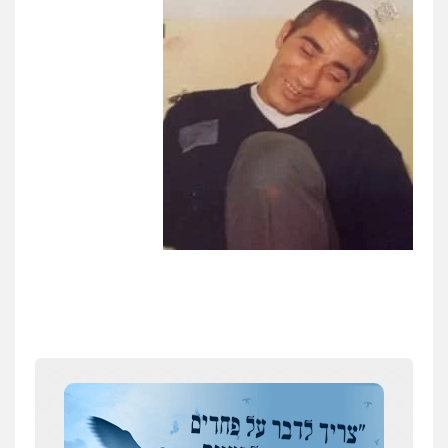
לעורכי דין
0504062539
עו"ד ד"ר אבי שקד
עבירות כלכליות
הלבנת הון
חילוטים
עבירות פליליות
0544385337
איתי חקירות – שירותים לעורכי דין
חקירות פרטיות
חקירות כלכליות
חקירות
אישות
איתורים
0537865001
ניר קידר – צלם
צילום עורכי דין
שירותים מקצועיים לעורכי
דין
0504578527
רונן הלל – מוניטין