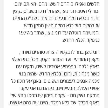
חלשים ואפילו סוהרים חששו מהם. מאותם ימים
זכור לי היטב רוני ניצן, שהחל דרכו בשב"ס כקצין
חינוך בכלא רמלה ונעלם יום אחד. שב"ס החליט
אז להקים מול כלא רמלה הישן מתקן חדש
והמשימה הוטלה על רוני ניצן, שחזר ב-1977
כמפקד הכלא החדש.
רוני ניצן בחר לו בקפידה צוות סוהרים מיוחד,
מקצין המודיעין ועד הסוהר הקטן. מכל בתי הכלא
בארץ נלקחו במפתיע אסירים קשים, חזקים עם
כושר מנהיגות, ורוכזו בכלא החדש שהיה בנוי
מכמה אגפים לעצורים ושפוטים. באגף א' רוכזו כל
אסירי העולם הבעייתיים, בינהם גם אני עקב
החזקת נשק חם – אקדח ורימון שנתפסו בתא שלי
באגף הכללי של כלא רמלה. היינו שם כמה אנשים,