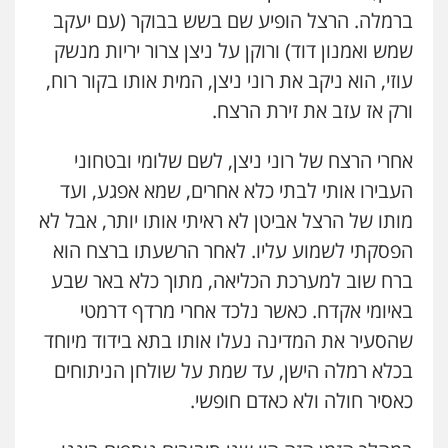
ברמלה. הרצל הופיע שם בשש בבוקר (עם יעקב
שמש ואמנון דוד) ורוקן על ניצן צרור יריות מנשק
עוזי, הוא ניקב את רוני ניצן, המית אותו בקור רוח,
ורק אז עזב את זירת הרצח.
אחרי הרצח של רוני ניצן, לשם שלומי ובטחוני
העבירו אותי לבתי כלא אחרים, שמא אפגע, ועד
מותו של הרצל אביטן לא ראיתי אותו יותר, אבל לא
הפסקתי לשמוע עליו. לאחר הרשעתו ברצח הוא
ברח שוב למערכת הכליאה, מתוך כלא באר שבע
באיומי אקדח. כאשר נלכד אחרי מרדף דרמטי
שהסעיר את המדינה נעלו אותו בתא בידוד מיוחד
בכלא רמלה הישן, עד שמת על שולחן הניתוחים
כאסיר חולה ולא כאדם חופשי.
ניר קידר – צלם
צילום עורכי דין
שירותים מקצועיים לעורכי
דין