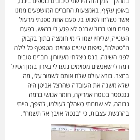
במהלך הזמן הזה היו שני סיבובים נוספים ביננו,
0504578527
באופן עקיף, באמצעות החברים המושפעים ממנו
אשר נשלחו לפגוע בי. פעם אחת ספגתי מרעול
רונן הלל – מוניטין
פנים מוט ברזל שבנס לא פגע לי בראש. בפעם
מחיקת כתבות מגוגל ודחיקת אזכורים
שליליים
שירותים מקצועיים לעורכי דין
השנייה, שליחיו שמו לי מי חומצה בתוך בקבוק
0522508109
ה"סטילה", טיפות עיניים שהייתי מטפטף כל לילה
לפני השינה. בנס ניצלתי מעיוורון, חברים טובים
אחסון אתרים
רמזו לי שאנשים מסוימים נגעו לי בארון בזמן הטיול
מהירות
הגנה
גיבוי
תמיכה
שירותים
מקצועיים לעורכי דין
בחצר. בורא עולם שלח אותם לשמור עלי, מה
שלא משנה את העובדה שהרצל אביטן היה
גנגסטר בנוסח אמריקה, חומר אנושי ברמה
מרכז התחלה חדשה
אסירים
עבירות מין
שירותים מקצועיים
גבוהה. לא שמחתי כשהלך לעולמו, להיפך, הייתי
לעורכי דין
בהרגשת עצבות, כי "בנפול אויבך אל תשמח".
0544500346
מאיה בלום, עו"ס, טיפול ושיקום
טיפול בהתמכרויות
שירותים מקצועיים