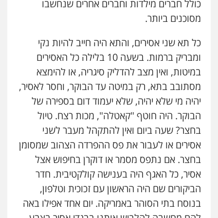
כולל חברים מילדות וחברים אחרים שנחשבו
מסוכנים ביותר.
כל תא שני אסירים, והתא היה חייב להיות נקי
ומבריק ברמות. בשעה 10 בלילה כל האסירים
במיטות, ואין מצב להדליק סיגריה, או להימצא
מסתובב בתא, רק במיטה עד הבוקר, וחסר לאסיר,
יהיה מי שלא יהיה, שלא יעמוד דום בספירה של
הבוקר. היה חוטף "קאטלה", מכות רצח. טיול
בחצר? שעה ביום ואין להתקהל מעבר לשני
אסירים או לעבור את פס ההפרדה הצהוב שמסומן
בחצר. אם נתפס מסמר או דוקרן בחיפוש אצל
אסיר, כל האגף היה בענישה קולקטיבית. חדר
הביקורים שם היה הראשון עם זכוכית וטלפון,
בנוסח בתי הסוהר באמריקה. יום אחד אפילו באה
להם מחשבה להלביש אותנו בבגדי אסיר בצבע