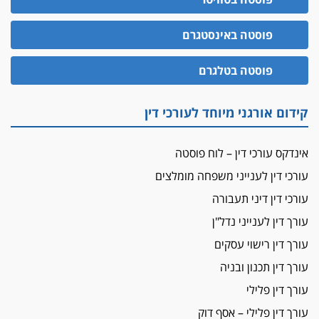
האופנוע חזר הביתה
עו"ד גיל פרידמן והרפתקאות אופנוע השטח שלו
פוסטה באינסטגרם
הזכות לטנף
פוסטה בטלגרם
זוכה עורך-דין שהשווה את ברק לסינוואר ואת
"הבמות של קפלן" לחמאס
קידום אורגני מיוחד לעורכי דין
מאסר לעורך הדין
מאסר בפועל לעו"ד מהצפון שהגיש תביעות
פיקטיביות בשם פלסטינים
אינדקס עורכי דין – לוח פוסטה
על המידתיות
עורכי דין לענייני משפחה מומלצים
ביה"ד המשמעתי ביטל השעיה לצמיתות של
עורכי דין דיני תעבורה
עורכת-דין שהביעה שמחה ב-7 באוקטובר
עורך דין לענייני נדל"ן
אשם
עורך דין רישוי עסקים
עו"ד הלל בבייב הורשע בהונאת עשרות לקוחות,
ההסדר: 7-9 שנות מאסר
עורך דין תכנון ובניה
דין ומקרקעין
עורך דין פלילי
עורך דין ברמת השרון נחקר בחשד למרמה בעסקת
עורך דין פלילי – אסף דוק
נדל"ן