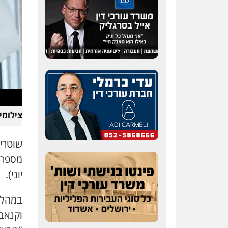
עו"ד אלון קריטי
פלילי
כלכלי
אלימות
סמים
מעצרים
0525544654
צילומי
שני אלגרבלי – משרד
עורכי דין
פלילי
עורכי דין לענייני
שוטרי 
אסירים
תעבורה
0507120031
יוני).
עו"ד רונן בנדל
משפט פלילי
פשיעה
חמורה
פלילי
במהלך 
וקנאבי
0524282442