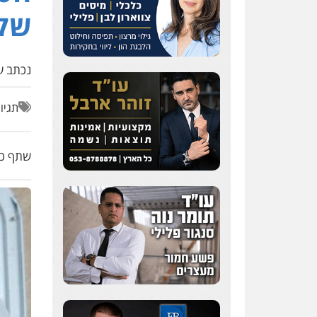
שקל
נכתב על
תגיו
שתף כת