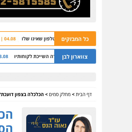
כל המבזקים
הצהרת תובע נ
04.08 | 16:32
צווארון לבן
ליון שקל על דירה השייכת לקוחותיו
חלק מאזור הת
03.08 | 19:52
דף הבית
>
מחלק סמים
>
הכלכלה בצפון דועכת?
הכל
הסמ