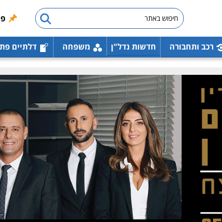
פו
רכב ותחבורה
חדשות נדל"ן
משפחה
דלתיים פת