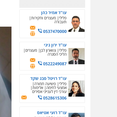
0523823782
עו"ד אמיר כהן
פלילי
מעצרים וחקירות
תעבורה
0537470000
עו"ד ירון גיגי
פלילי
צווארון לבן
מעצרים
הליכי הסגרה
0522249087
עו"ד רויטל סבג שקד
פלילי
פשיעה חמורה
אמצעי לחימה
אלימות
עורכי דין לענייני אסירים
0528615306
עו"ד רועי אטיאס