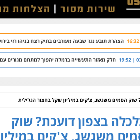
גד שבעה מעורבים בתיק רצח בניהו רזי בירושלים
04.08 | 13:37
עשייה ברמלה יהפוך למתחם מגורים עם 1,700 יחידות דיור
 שוק הסמים משגשג, צ'קים במיליון שקל בחצור הגלילית
כלה בצפון דועכת? שוק
ים משגשג, צ'קים במיליון