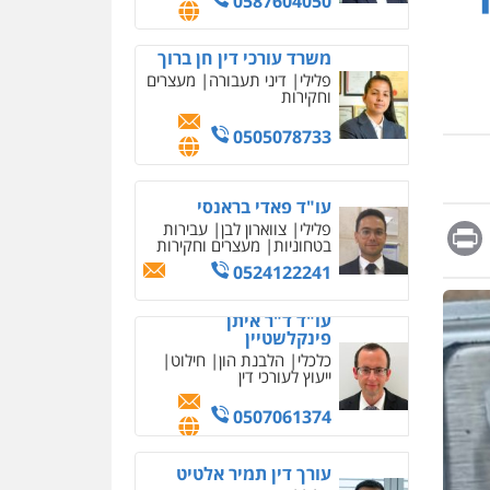
0587604050
אחסון אתרים
משרד עורכי דין חן ברוך
מהירות
הגנה
גיבוי
פלילי
דיני תעבורה
מעצרים
תמיכה
שירותים מקצועיים
וחקירות
לעורכי דין
0505078733
מרכז התחלה חדשה
אסירים
עבירות מין
שירותים מקצועיים לעורכי
עו"ד פאדי בראנסי
דין
Messag
Print
Fa
E
פלילי
צווארון לבן
עבירות
בטחוניות
מעצרים וחקירות
0544500346
0524122241
מאיה בלום, עו"ס,
טיפול ושיקום
עו"ד ד"ר איתן
טיפול בהתמכרויות
פינקלשטיין
שירותים מקצועיים לעורכי
כלכלי
הלבנת הון
חילוט
דין
ייעוץ לעורכי דין
0504062539
0507061374
עו"ד ד"ר אבי שקד
עורך דין תמיר אלטיט
עבירות כלכליות
הלבנת
הון
חילוטים
עבירות