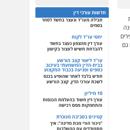
מהירות
הגנה
גיבוי
עו"ד גיורא זילברשטיין
עצור בתיק ניסיון רצח קיבל
תמיכה
שירותים מקצועיים
פלילי
פשיעה חמורה
חבילה מעו"ד ונעצר בחשד לסחר
לעורכי דין
חדשות עורכי דין
מעצרים וחקירות
בסמים
0505212444
יחסי עו"ד לקוח
נה
מרכז התחלה חדשה
עורך דין מהצפון נעצר בחשד
אסירים
עבירות מין
עו"ד אסף גונן
רים
שירותים מקצועיים לעורכי
להברחת חשיש לעצור בקישון
פלילי
פשע חמור
תעבורה
דין
 גם
צבא
מעצרים וחקירות
עו"ד ליאור קצב הורשע
0544500346
בבית-הדין המשמעתי בעיכוב
0542255161
כספים ופגיעה בכבוד המקצוע
חודש בלבד לאחר שהופיע בכנס
לשכת עורכי הדין, קצב הורשע
גל דהן – משרד עורך דין
פלילי
פלילי
פשיעה חמורה
10 מיליון
סמים
מעצרים וחקירות
עורך-דין חשוד בהעלמת הכנסות
0544723840
והתחמקות ממס רכישה
קטינים בסביבה מנוכרת
גיל פרידמן – משרד עו"ד
"ניכור הורי מכת מדינה": איך
פלילי
צווארון לבן
מעצרים
וחקירות
מחיקת רישום פלילי
מתמודדים עם ההשלכות
ההרסניות של התופעה?
0503366733