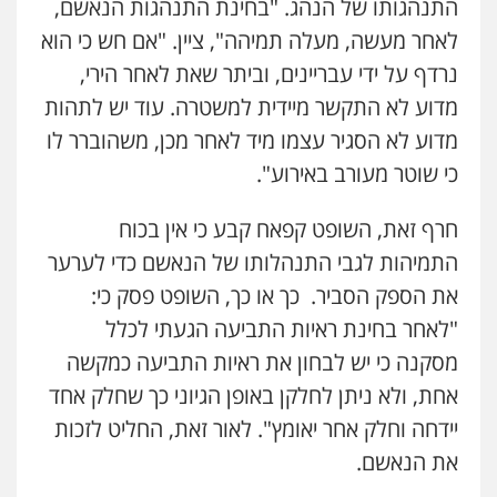
התנהגותו של הנהג. "בחינת התנהגות הנאשם,
לאחר מעשה, מעלה תמיהה", ציין. "אם חש כי הוא
ניר קידר – צלם
נרדף על ידי עבריינים, וביתר שאת לאחר הירי,
צילום עורכי דין
שירותים מקצועיים לעורכי
דין
מדוע לא התקשר מיידית למשטרה. עוד יש לתהות
0504578527
מדוע לא הסגיר עצמו מיד לאחר מכן, משהוברר לו
כי שוטר מעורב באירוע".
רונן הלל – מוניטין
מחיקת כתבות מגוגל ודחיקת אזכורים
שליליים
שירותים מקצועיים לעורכי דין
חרף זאת, השופט קפאח קבע כי אין בכוח
0522508109
התמיהות לגבי התנהלותו של הנאשם כדי לערער
את הספק הסביר. כך או כך, השופט פסק כי:
אחסון אתרים
"לאחר בחינת ראיות התביעה הגעתי לכלל
מהירות
הגנה
גיבוי
תמיכה
שירותים
מקצועיים לעורכי דין
מסקנה כי יש לבחון את ראיות התביעה כמקשה
אחת, ולא ניתן לחלקן באופן הגיוני כך שחלק אחד
יידחה וחלק אחר יאומץ". לאור זאת, החליט לזכות
מרכז התחלה חדשה
את הנאשם.
אסירים
עבירות מין
שירותים מקצועיים
לעורכי דין