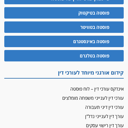
בחוק המאבק בארגוני פשיעה
משרות אמון
פוסטה בטיקטוק
יו"ר מחוז ת"א משבץ עובדות שלו למינוי דייני בית
הדין למשמעת
פוסטה בטוויטר
האופנוע חזר הביתה
פוסטה באינסטגרם
עו"ד גיל פרידמן והרפתקאות אופנוע השטח שלו
הזכות לטנף
פוסטה בטלגרם
זוכה עורך-דין שהשווה את ברק לסינוואר ואת
"הבמות של קפלן" לחמאס
קידום אורגני מיוחד לעורכי דין
מאסר לעורך הדין
מאסר בפועל לעו"ד מהצפון שהגיש תביעות
אינדקס עורכי דין – לוח פוסטה
פיקטיביות בשם פלסטינים
עורכי דין לענייני משפחה מומלצים
על המידתיות
ביה"ד המשמעתי ביטל השעיה לצמיתות של
עורכי דין דיני תעבורה
עורכת-דין שהביעה שמחה ב-7 באוקטובר
עורך דין לענייני נדל"ן
אשם
עורך דין רישוי עסקים