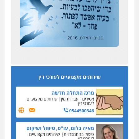
אבי שקד מונה
0504578527
כחבר ועדת איסור הלבנת הון בלשכת עורכי הדין
רונן הלל – מוניטין
194 עורכי הדין החדשים
מחיקת כתבות מגוגל ודחיקת אזכורים
אחרי המלחמה: הוסמכו בירושלים עורכות ועורכי
שליליים
שירותים מקצועיים לעורכי דין
הדין החדשים
0522508109
עסקה חמה
מפקח במס הכנסה ועורך-דין חשודים בהצהרה כוזבת
אחסון אתרים
על עסקת נדל"ן בצפון
מהירות
הגנה
גיבוי
תמיכה
שירותים
מקצועיים לעורכי דין
סקס בכל מחיר
שירותים מקצועיים לעורכי דין
כתב האישום נגד עו"ד עידן דביר: האונס והמחירון
לאקטים מיניים
מרכז התחלה חדשה
כתב אישום: יו"ר ש"ס לשעבר בחיפה וסינדיקאט
אסירים
עבירות מין
שירותים מקצועיים
ההלוואות של משפחת הרינג
לעורכי דין
הפרקליטות: הרב נתנאל חייק ואביו הרב אריה חייק
0544500346
שמשו אנשי
החשוד ברצח עו"ד ארבל פלדמן טען לרקע נפשי
מאיה בלום, עו"ס, טיפול ושיקום
ושתק בחקירתו
טיפול בהתמכרויות
שירותים מקצועיים
לעורכי דין