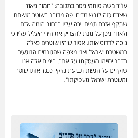
0544500346
עו"ד משה סוחמי מסר בתגובה: "חמור מאוד
שאדם כזה לובש מדים. פה מדובר בשוטר מושחת
מאיה בלום, עו"ס, טיפול ושיקום
שתקף אזרח תמים ,ירה עליו ברחוב הומה אדם
טיפול בהתמכרויות
שירותים מקצועיים
לעורכי דין
ולאחר מכן על מנת להצדיק את הירי העליל עליו כי
0504062539
ניסה לדרוס אותו. אסור שיהיו שוטרים כאלה
במשטרת ישראל ואני מצפה שהגורמים הנוגעים
עו"ד ד"ר אבי שקד
בדבר יסיימו העסקתו על אתר. בימים אלה אנו
עבירות כלכליות
הלבנת הון
חילוטים
עבירות פליליות
שוקדים על הגשת תביעת נזיקין כנגד אותו שוטר
0544385337
ומשטרת ישראל מעסיקתו".
איתי חקירות – שירותים לעורכי דין
חקירות פרטיות
חקירות כלכליות
חקירות
אישות
איתורים
0537865001
איומים כתובים
תושב סכנין חשוד ששלח הודעות מאיימות לעורך דין
ניר קידר – צלם
מקומי
צילום עורכי דין
שירותים מקצועיים לעורכי
דין