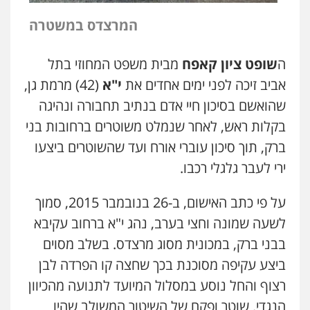
המרצדס במשטרה
ה
שופט ציון קאפח
מבית משפט המחוזי בתל
אביב זיכה לפני ימים אחדים את
י"א
(42) מרמת גן,
שהואשם בסיכון חיי אדם בנתיב תחבורה ונהיגה
בקלות ראש, לאחר שנמלט משוטרים ברחובות בני
ברק, תוך סיכון עוברי אורח ועד שהשוטרים ביצעו
ירי לעבר גלגלי רכבו.
על פי כתב האישום, ב-26 בנובמבר 2015, סמוך
לשעה שמונה וחצי בערב, נהג י"א ברחוב עקיבא
בבני ברק, במכונית מסוג מרצדס. בשלב מסוים
ביצע עקיפה מסוכנת בכך שחצה קו הפרדה לבן
רצוף והחל נוסע במסלול המיועד לתנועה מהכיוון
הנגדי. שוטר ופקח של השיטור המשולב שהיו