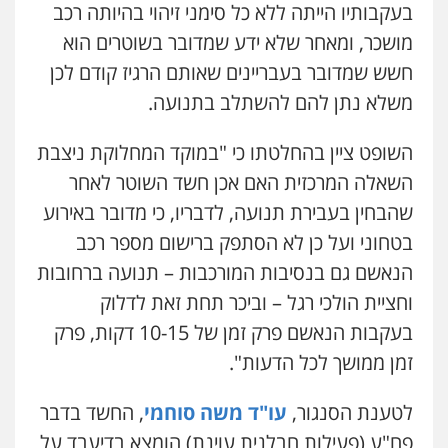
בעקבותיו הייתה ללא כל סימני זיהוי בהיותה רכב
מושכר, ומאחר שלא ידע שמדובר בשוטרים הוא
חשש שמדובר בעבריינים שאותם הרגיז קודם לכן
משלא נתן להם להשתלב בתנועה.
השופט ציין בהחלטתו כי "במוקד המחלוקת ניצבת
השאלה המרכזית האם אכן חשד השוטר לאחר
שהבחין בעבירת תנועה, לדבריו, כי מדובר באירוע
בטחוני ועל כן לא הסתפק ברישום מספר רכב
הנאשם גם בנסיבות המורכבות – תנועה ברחובות
וחציית הולכי רגל – וביכר תחת זאת לדלוק
בעקבות הנאשם פרק זמן של 10-15 דקות, פרק
זמן ממושך לכל הדעות".
לטענת הסנגור,
עו"ד משה סוחמי
, החשד בדבר
פח"ע (פעילות חבלנית עוינת) הומצא בדיעבד על