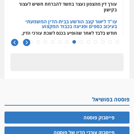
עורך דין מהצפון נעצר בחשד להברחת חשיש לעצור
בקישון
עו"ד ליאור קצב הורשע בבית-הדין המשמעתי
בעיכוב כספים ופגיעה בכבוד המקצוע
חודש בלבד לאחר שהופיע בכנס לשכת עורכי הדין,
קצב הורשע
10 מיליון
עורך-דין חשוד בהעלמת הכנסות והתחמקות ממס
רכישה
קטינים בסביבה מנוכרת
"ניכור הורי מכת מדינה": איך מתמודדים עם
ההשלכות ההרסניות של התופעה?
פוסטה בסושיאל
אלה המינויים
הוועדה לבחירת שופטים בחרה 26 שופטים ורשמים
נוספים
פייסבוק פוסטה
ראו הוזהרתם
הפרקליטות מקדמת הפללת עורכי דין "קונסילייריז"
פייסבוק עורכי הדין של פוסטה