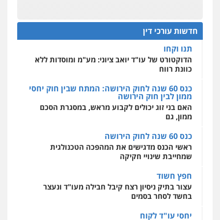
שליליים
שירותים מקצועיים לעורכי דין
מחוז מרכז לפני הכנסת
0522508109
כנס תביעות ייצוגיות: הדילמה בין זכויות צרכנים
להגנה על עסקים קטנים
חדשות עורכי דין
אחסון אתרים
תנו וקחו
מהירות
הגנה
גיבוי
תמיכה
שירותים
מקצועיים לעורכי דין
הדוקטורט של עו"ד יואב ציוני: מע"מ ומוסדות ללא
כוונת רווח
כנס 60 שנה לחוק הירושה: המתח שבין חוק יחסי
ממון לבין חוק הירושה
מרכז התחלה חדשה
האם בני זוג יכולים לקבוע מראש, במסגרת הסכם
אסירים
עבירות מין
שירותים מקצועיים
לעורכי דין
ממון, גם
0544500346
כנס 60 שנה לחוק הירושה
ראשי הכנס מדגישים את המהפכה הטכנולגית
שמחייבת שינויי חקיקה
חפץ חשוד
עצור בתיק ניסיון רצח קיבל חבילה מעו"ד ונעצר
בחשד לסחר בסמים
יחסי עו"ד לקוח