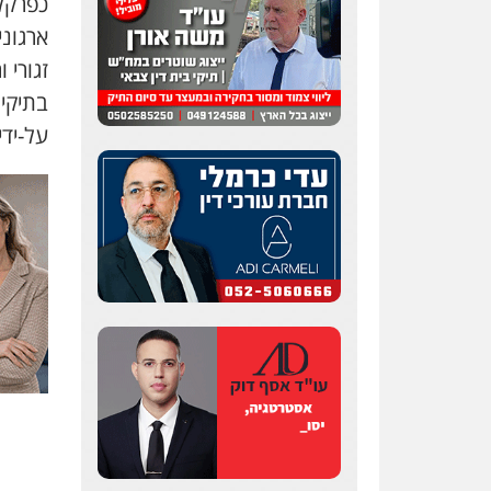
ארגוני
זגורי 
בתיקים
על-יד