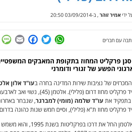
 ידי
אמיר זוהר
, ב-03/09/2014 20:50
e
cebook
mail
WhatsApp
Twitter
בה עם חברים
סגן פרקליט המחוז בתקופת המאבקים המשפטיי
רגוני הפשע של זגורי ודומרני
המכרזים של נציבות שירות המדינה בחרה ב
עו"ד אלון אלט
לתפקיד פרקליט מחוז דרום (פלילי). אלטמן (45), נשוי ואב לא
 בתפקיד את
עו"ד שלמה (מומי) למברגר
, שנבחר באחרונ
 פרקליט מחוז ת"א (פלילי), וסיים חמש שנות כהונה בדרום
עו"ד אלטמן החל את דרכו בפרקליטות בשנת 1995, והוא משמש