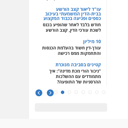
בבית-הדין המשמעתי בעיכוב
כספים ופגיעה בכבוד המקצוע
חודש בלבד לאחר שהופיע בכנס
לשכת עורכי הדין, קצב הורשע
10 מיליון
עורך-דין חשוד בהעלמת הכנסות
והתחמקות ממס רכישה
קטינים בסביבה מנוכרת
"ניכור הורי מכת מדינה": איך
מתמודדים עם ההשלכות
ההרסניות של התופעה?
אלה המינויים
הוועדה לבחירת שופטים בחרה
26 שופטים ורשמים נוספים
ראו הוזהרתם
הפרקליטות מקדמת הפללת
עורכי דין "קונסילייריז" בחוק
המאבק בארגוני פשיעה