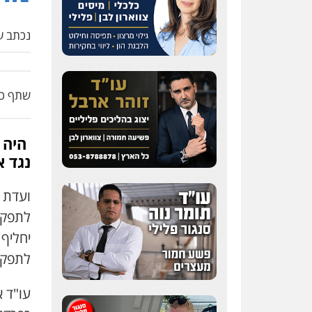
נכתב על
שתף כת
היה 
נגד א
ועדת 
יחליף
לתפקיד