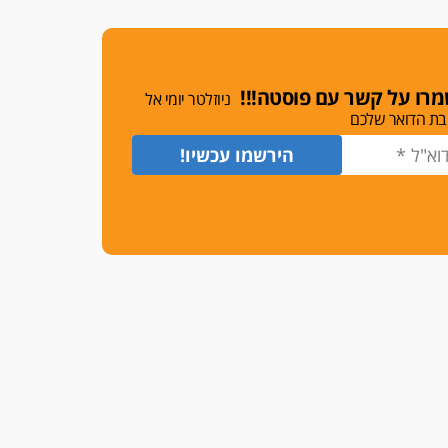
משרות אמון
יו"ר מחוז ת"א משבץ עובדות
שלו למינוי דייני בית הדין
למשמעת
רו על קשר עם פוסטה!!!
ניוזלטר יומי אל
האופנוע חזר הביתה
בת הדואר שלכם
עו"ד גיל פרידמן והרפתקאות
אופנוע השטח שלו
הזכות לטנף
זוכה עורך-דין שהשווה את ברק
לסינוואר ואת "הבמות של קפלן"
לחמאס
מאסר לעורך הדין
מאסר בפועל לעו"ד מהצפון
שהגיש תביעות פיקטיביות בשם
פלסטינים
על המידתיות
ביה"ד המשמעתי ביטל השעיה
לצמיתות של עורכת-דין שהביעה