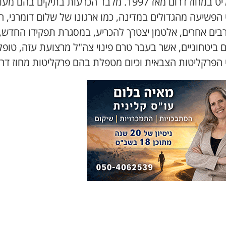
כפרקליט במחוז דרום מאז 1997. מלבד הכרעות בתיקים בהם 
 הפשיעה מהגדולים במדינה, כמו ארגונו של שלום דומרני, חג
ורבים אחרים, אלטמן יצטרך להכריע, במסגרת תפקידו החדש,
 ביטחוניים, אשר בעבר טרם פינוי צה"ל מרצועת עזה, טופל
י הפרקליטות הצבאית וכיום מטפלת בהם פרקליטות מחוז דרו