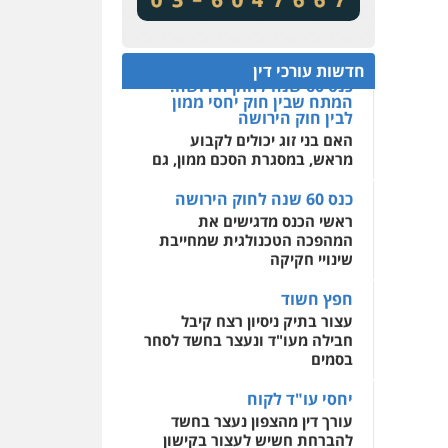
מע"מ ומוסדות ללא כוונת רווח
שירותים מקצועיים לעורכי
דין
כנס 60 שנה לחוק הירושה:
המתח שבין חוק יחסי ממון
0522508109
חדשות עורכי דין
לבין חוק הירושה
האם בני זוג יכולים לקבוע
אחסון אתרים
מראש, במסגרת הסכם ממון, גם
מהירות
הגנה
גיבוי
תמיכה
שירותים מקצועיים
לעורכי דין
כנס 60 שנה לחוק הירושה
ראשי הכנס מדגישים את
המהפכה הטכנולגית שמחייבת
מרכז התחלה חדשה
שינויי חקיקה
אסירים
עבירות מין
שירותים מקצועיים לעורכי
חפץ חשוד
דין
עצור בתיק ניסיון רצח קיבל
חבילה מעו"ד ונעצר בחשד לסחר
0544500346
בסמים
יחסי עו"ד לקוח
עורך דין מהצפון נעצר בחשד
להברחת חשיש לעצור בקישון
עו"ד ליאור קצב הורשע