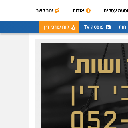
רונן הלל – מוניטין
מחיקת כתבות מגוגל
סטה עסקים
אודות
צור קשר
ודחיקת אזכורים שליליים
שירותים מקצועיים לעורכי
דין
וחות
פוסטה TV
לוח עורכי דין
0522508109
אחסון אתרים
מהירות
הגנה
גיבוי
תמיכה
שירותים מקצועיים
לעורכי דין
מרכז התחלה חדשה
אסירים
עבירות מין
שירותים מקצועיים לעורכי
דין
0544500346
מאיה בלום, עו"ס,
טיפול ושיקום
טיפול בהתמכרויות
שירותים מקצועיים לעורכי