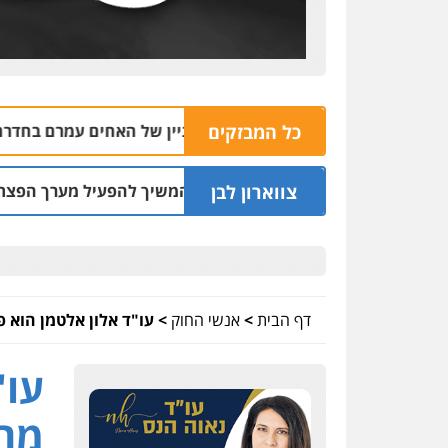
כל המבזקים
בפתח בית עסק לחומרי בניין של האחים עמרם בחדרה
09.08 | 12:39
צווארון לבן
שד: שכר סוויטה במלון והמשיך להפעיל מערך הפצת וקיזוז חשבונ
דף הבית
>
אנשי החוק
>
עו"ד אלון אלטמן הוא פ
עו"
מחו