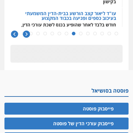
בקישון
עו"ד ליאור קצב הורשע בבית-הדין המשמעתי
בעיכוב כספים ופגיעה בכבוד המקצוע
חודש בלבד לאחר שהופיע בכנס לשכת עורכי הדין,
קצב הורשע
10 מיליון
עורך-דין חשוד בהעלמת הכנסות והתחמקות ממס
רכישה
קטינים בסביבה מנוכרת
"ניכור הורי מכת מדינה": איך מתמודדים עם
ההשלכות ההרסניות של התופעה?
פוסטה בסושיאל
אלה המינויים
הוועדה לבחירת שופטים בחרה 26 שופטים ורשמים
נוספים
פייסבוק פוסטה
ראו הוזהרתם
הפרקליטות מקדמת הפללת עורכי דין "קונסילייריז"
פייסבוק עורכי הדין של פוסטה
בחוק המאבק בארגוני פשיעה