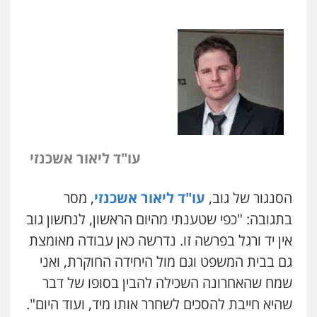
ניר קידר – צלם
צילום עורכי דין
שירותים מקצועיים לעורכי
דין
0504578527
רונן הלל – מוניטין
מחיקת כתבות מגוגל ודחיקת אזכורים
שליליים
שירותים מקצועיים לעורכי דין
0522508109
עו"ד ליאור אשכנזי
אחסון אתרים
מהירות
הגנה
גיבוי
תמיכה
שירותים
הסנגור של גוב,
עו"ד ליאור אשכנזי
, מסר
מקצועיים לעורכי דין
בתגובה: "כפי שטענתי מהיום הראשון, לנחשון גוב
אין יד ורגל בפרשה זו. נדרשה כאן עבודה מאומצת
גם בבית המשפט וגם מול היחידה החוקרת, ואני
מרכז התחלה חדשה
אסירים
עבירות מין
שירותים מקצועיים
שמח שהאחרונה השכילה להבין בסופו של דבר
לעורכי דין
שהיא חייבת להסכים לשחרר אותו מיד, ועוד היום".
0544500346