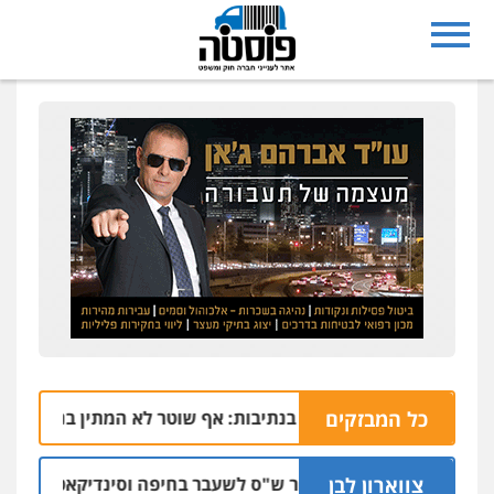
כל המבזקים
הרצח בנתיבות: אף שוטר לא המתין בנתב"ג לזכריה
06.08 | 15:4
צווארון לבן
כתב אישום: יו"ר ש"ס לשעבר בחיפה וסינדיקאט ההלוואות 