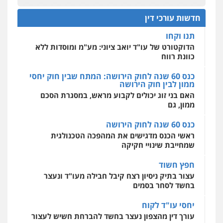
0522508109
כנס תביעות ייצוגיות: הדילמה בין זכויות צרכנים
להגנה על עסקים קטנים
חדשות עורכי דין
אחסון אתרים
תנו וקחו
מהירות
הגנה
גיבוי
תמיכה
שירותים
מקצועיים לעורכי דין
הדוקטורט של עו"ד יואב ציוני: מע"מ ומוסדות ללא
כוונת רווח
כנס 60 שנה לחוק הירושה: המתח שבין חוק יחסי
ממון לבין חוק הירושה
מרכז התחלה חדשה
האם בני זוג יכולים לקבוע מראש, במסגרת הסכם
אסירים
עבירות מין
שירותים מקצועיים
לעורכי דין
ממון, גם
0544500346
כנס 60 שנה לחוק הירושה
ראשי הכנס מדגישים את המהפכה הטכנולגית
שמחייבת שינויי חקיקה
חפץ חשוד
עצור בתיק ניסיון רצח קיבל חבילה מעו"ד ונעצר
בחשד לסחר בסמים
יחסי עו"ד לקוח
עורך דין מהצפון נעצר בחשד להברחת חשיש לעצור