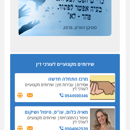
כחבר ועדת איסור הלבנת הון בלשכת עורכי הדין
רונן הלל – מוניטין
194 עורכי הדין החדשים
מחיקת כתבות מגוגל ודחיקת אזכורים
אחרי המלחמה: הוסמכו בירושלים עורכות ועורכי
שליליים
שירותים מקצועיים לעורכי דין
הדין החדשים
0522508109
עסקה חמה
מפקח במס הכנסה ועורך-דין חשודים בהצהרה כוזבת
אחסון אתרים
על עסקת נדל"ן בצפון
מהירות
הגנה
גיבוי
תמיכה
שירותים
מקצועיים לעורכי דין
סקס בכל מחיר
שירותים מקצועיים לעורכי דין
כתב האישום נגד עו"ד עידן דביר: האונס והמחירון
לאקטים מיניים
מרכז התחלה חדשה
כתב אישום: יו"ר ש"ס לשעבר בחיפה וסינדיקאט
אסירים
עבירות מין
שירותים מקצועיים
ההלוואות של משפחת הרינג
לעורכי דין
הפרקליטות: הרב נתנאל חייק ואביו הרב אריה חייק
0544500346
שמשו אנשי
החשוד ברצח עו"ד ארבל פלדמן טען לרקע נפשי
מאיה בלום, עו"ס, טיפול ושיקום
ושתק בחקירתו
טיפול בהתמכרויות
שירותים מקצועיים
לעורכי דין
בבית המשפט התברר כי לחשוד, אחמד אלרג'וב
מרמלה, לא נערכה
0504062539