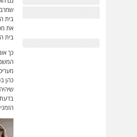
גם האו
שמרבה
בית הד
את מט
בית ה
כך או
המשמע
מעריכת 
כהן בכ
שיהיה
בדעת 
הזמני