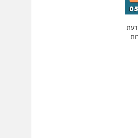
משרות אמון
יו"ר מחוז ת"א משבץ עובדות
שלו למינוי דייני בית הדין
למשמעת
עת
רות
האופנוע חזר הביתה
עו"ד גיל פרידמן והרפתקאות
אופנוע השטח שלו
הזכות לטנף
זוכה עורך-דין שהשווה את ברק
לסינוואר ואת "הבמות של קפלן"
לחמאס
מאסר לעורך הדין
מאסר בפועל לעו"ד מהצפון
שהגיש תביעות פיקטיביות בשם
פלסטינים
על המידתיות
ביה"ד המשמעתי ביטל השעיה
לצמיתות של עורכת-דין שהביעה