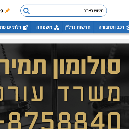
פו
רכב ותחבורה
חדשות נדל"ן
משפחה
דלתיים פת