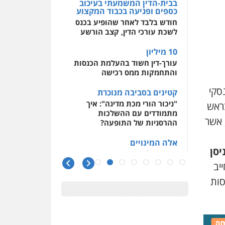
בבית-הדין המשמעתי בעיכוב
כספים ופגיעה בכבוד המקצוע
חודש בלבד לאחר שהופיע בכנס
לשכת עורכי הדין, קצב הורשע
10 מיליון
עורך-דין חשוד בהעלמת הכנסות
והתחמקות ממס רכישה
סקי
קטינים בסביבה מנוכרת
"ניכור הורי מכת מדינה": איך
ראש
מתמודדים עם ההשלכות
אשר
ההרסניות של התופעה?
אלה המינויים
יסן
הוועדה לבחירת שופטים בחרה
26 שופטים ורשמים נוספים
יב
סות
ראו הוזהרתם
הפרקליטות מקדמת הפללת
עורכי דין "קונסילייריז" בחוק
המאבק בארגוני פשיעה