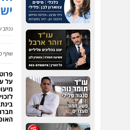
ישב
נכתב על
שתף כת
פרוט
על ע
מיעוט
לזכו
בינתי
חברתי
האופק