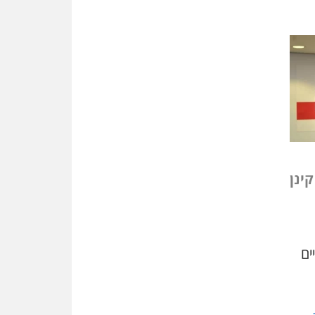
שמחה ב-7 באוקטובר
אשם
עו"ד הלל בבייב הורשע בהונאת
עשרות לקוחות, ההסדר: 7-9
שנות מאסר
דין ומקרקעין
עורך דין ברמת השרון נחקר
בחשד למרמה בעסקת נדל"ן
"אני מכינה 5-6 ג'וינטים ביום"
קינן
תובעת משטרתית פוטרה בחשד
לעישון סמים שנחשף בפעילות
בלשים בטלגרם
לא בכל יום
עו"ד שרון נהרי חיתן את בנו
ים
הבכור דניאל
הכנסת אישרה
הגבלת שכר טרחה בייצוג נכי