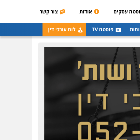
רונן הלל – מוניטין
מחיקת כתבות מגוגל
סטה עסקים
אודות
צור קשר
ודחיקת אזכורים שליליים
שירותים מקצועיים לעורכי
דין
וחות
פוסטה TV
לוח עורכי דין
0522508109
אחסון אתרים
מהירות
הגנה
גיבוי
תמיכה
שירותים מקצועיים
לעורכי דין
מרכז התחלה חדשה
אסירים
עבירות מין
שירותים מקצועיים לעורכי
דין
0544500346
מאיה בלום, עו"ס,
טיפול ושיקום
טיפול בהתמכרויות
שירותים מקצועיים לעורכי