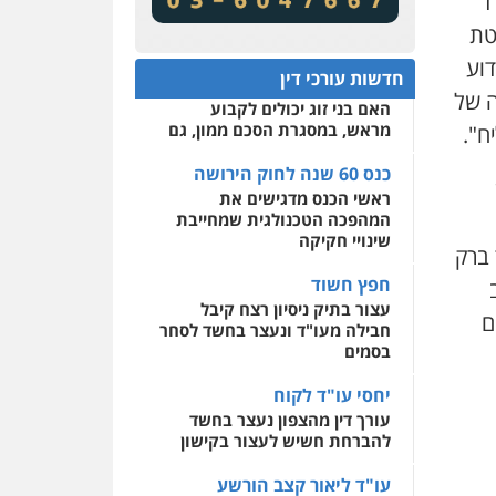
ד
מע"מ ומוסדות ללא כוונת רווח
שירותים מקצועיים לעורכי
דין
טת
כנס 60 שנה לחוק הירושה:
וע
המתח שבין חוק יחסי ממון
0522508109
חדשות עורכי דין
לבין חוק הירושה
 של
האם בני זוג יכולים לקבוע
אחסון אתרים
מראש, במסגרת הסכם ממון, גם
ח
".
מהירות
הגנה
גיבוי
תמיכה
שירותים מקצועיים
לעורכי דין
כנס 60 שנה לחוק הירושה
ראשי הכנס מדגישים את
המהפכה הטכנולגית שמחייבת
מרכז התחלה חדשה
שינויי חקיקה
 ברק
אסירים
עבירות מין
שירותים מקצועיים לעורכי
חפץ חשוד
דין
עצור בתיק ניסיון רצח קיבל
ם
חבילה מעו"ד ונעצר בחשד לסחר
0544500346
בסמים
יחסי עו"ד לקוח
עורך דין מהצפון נעצר בחשד
להברחת חשיש לעצור בקישון
עו"ד ליאור קצב הורשע