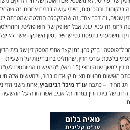
פק שלי פוליטי
,
לא משפטי
.
אם האופק שלי היה להקים משר
 בלקוחות ובהכנסות
,
הייתי עושה דברים אחרים
.
זה שהחל
ין שגויה
,
זה דבר אחד,
זה שהתקבלה החלטה שמטרתה לגד
ה לחמי
זה עניין שני
.
אבל האופק שלי הוא פוליטי
,
וההחלטה
דין המשמעתי נתפסת כפי שהיא
:
נסיון השתקה
אשר לא יצלי
מר ל"פוסטה"
ברק כהן
, זמן קצר
אחרי הפסק דין של בית הדין
תי בלשכת עורכי הדין
,
שהחליט ברוב דעות
על השעייתו
דין למשך שנה וחצי (15 מאי)
. "המעשים המיוחסים לעו"ד
תב האישום מהווים חציית קו אדום ברור, ולמעשים אלה חייב
 תג מחיר" – כתבה
עו
"
ד מיכל רבינוביץ
,
אחת משני הדייני
הרוב של בית הדין במחוז תל אביב
אשר הורה על ההשעיה
ת
.