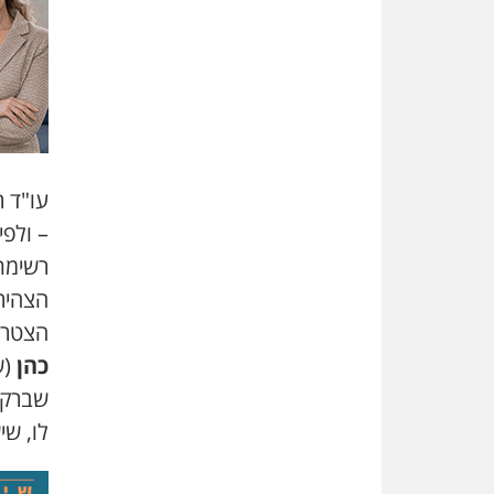
עו
"
ד ר
–
ולפי
רשימת
הצהיר
הצטרפ
כהן
(
ש
שברק כ
לו
,
שיש