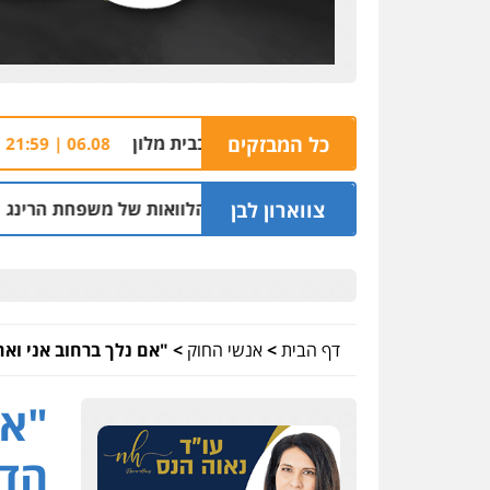
כל המבזקים
חשד: שורד מסי
06.08 | 21:59
צווארון לבן
ר בחיפה וסינדיקאט ההלוואות של משפחת הרינג
05.08 | 16:14
דף הבית
>
אנשי החוק
>
"אם נלך ברחוב אני ואח
"אם
הדי