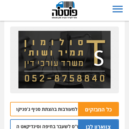
כל המבזקים
רחובות נעצרו בחשד למעורבות בהצתת סניף ג'פניקה בגבעתיים
צווארון לבן
כתב אישום: יו"ר ש"ס לשעבר בחיפה וסינדיקאט ההלוואות של 