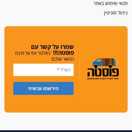
תנאי שימוש באתר
חג שמח
ניהול מוניטין
כפר מנדא: עורך דין נעצר בחשד להחזקת שני אקדח
גלוק
די לאלימות
פאנל הלשכה על האלימות: "כישלון שמתחיל בחינוך
ונגמר במשטרה"
שמרו על קשר עם
פוסטה!!!
ניוזלטר יומי אל תיבת
מנכ"ל עכשיו
הדואר שלכם
בימ"ש מחוזי: החלטת עמית בכר לדחות מינוי מנכ"ל
חדש ללשכה אינה סבירה
משפחה ופוליטיקה
עו"ד גלעד מנשה ויאיר בכורו חגגו בר מצווה, שרי
הליכוד הפציצו
אתיקה בהקפאה
הקדנציה החוקית של ועדות האתיקה הסתיימה
והלשכה מצאה פתרון מאולתר
הזעקה