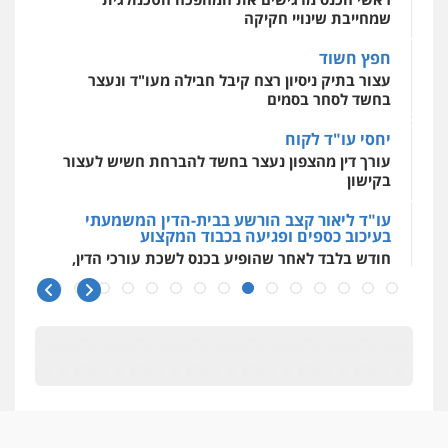
שמחייבת שינויי חקיקה
חפץ חשוד
עצור בתיק ניסיון רצח קיבל חבילה מעו"ד ונעצר
בחשד לסחר בסמים
יחסי עו"ד לקוח
עורך דין מהצפון נעצר בחשד להברחת חשיש לעצור
בקישון
עו"ד ליאור קצב הורשע בבית-הדין המשמעתי
בעיכוב כספים ופגיעה בכבוד המקצוע
חודש בלבד לאחר שהופיע בכנס לשכת עורכי הדין,
קצב הורשע
10 מיליון
עורך-דין חשוד בהעלמת הכנסות והתחמקות ממס
רכישה
קטינים בסביבה מנוכרת
"ניכור הורי מכת מדינה": איך מתמודדים עם
ההשלכות ההרסניות של התופעה?