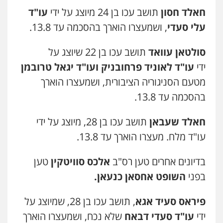
חאלד חסון
תושב עכו בן 24 מיוצג על ידי
עו"ד
עלי סעדי
, ושמעצרו הוארך בהסכמה עד 13.8.
סולטאן עוואד
תושב עכו בן 22 שיוצג על
ידי
עו"ד לאוניד פרחובניק ועו"ד יגאל טרובמן
מטעם הסניגוריה הציבורית, ושמעצרו הוארך
בהסכמה עד 13.8.
ניר קידר – צלם
צילום עורכי דין
שירותים מקצועיים לעורכי
דין
חאלד שעבאן
תושב עכו בן 28, מיוצג על ידי
0504578527
עו"ד מלח. מעצרו הוארך עד 13.8.
רונן הלל – מוניטין
בדיונים אחרים טען רס"ב
אלכס סוויטקין
טען
מחיקת כתבות מגוגל ודחיקת אזכורים
שליליים
שירותים מקצועיים לעורכי דין
בפני
השופט אחסאן כנעאן.
0522508109
פיראס סעיד אגא
, תושב עכו בן 28, שמיוצג על
אחסון אתרים
ידי
עו"ד סעדי דבאח
שלא נכח, ושמעצרו הוארך