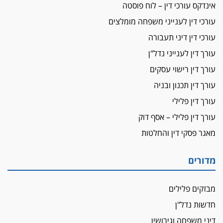
אינדקס עורכי דין – לוח פוסטה
פיקטיביות בשם פלסטינים
עורכי דין לענייני משפחה מומלצים
על המידתיות
ביה"ד המשמעתי ביטל השעיה לצמיתות של
עורכי דין דיני תעבורה
עורכת-דין שהביעה שמחה ב-7 באוקטובר
עורך דין לענייני נדל"ן
אשם
עורך דין רישוי עסקים
עו"ד הלל בבייב הורשע בהונאת עשרות לקוחות,
עורך דין תכנון ובניה
ההסדר: 7-9 שנות מאסר
עורך דין פלילי
דין ומקרקעין
עורך דין פלילי – אסף דוק
עורך דין ברמת השרון נחקר בחשד למרמה בעסקת
נדל"ן
מאגר פסקי דין והחלטות
"אני מכינה 5-6 ג'וינטים ביום"
תובעת משטרתית פוטרה בחשד לעישון סמים
מדורים
שנחשף בפעילות בלשים בטלגרם
לא בכל יום
מבזקים פלילים
עו"ד שרון נהרי חיתן את בנו הבכור דניאל
חדשות נדל"ן
הכנסת אישרה
דיני משפחה וגירושין