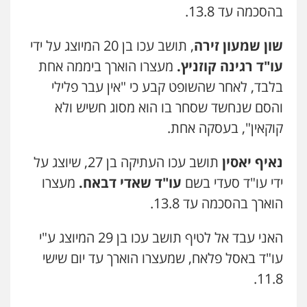
מהירות
הגנה
גיבוי
תמיכה
שירותים
בהסכמה עד 13.8.
מקצועיים לעורכי דין
שון שמעון זירה
, תושב עכו בן 20 המיוצג על ידי
עו"ד רגינה קוזניץ.
מעצרו הוארך ביממה אחת
מרכז התחלה חדשה
אסירים
עבירות מין
שירותים מקצועיים
בלבד, לאחר שהשופט קבע כי "אין עבר פלילי
לעורכי דין
והסם שנחשד שסחר בו הוא מסוג חשיש ולא
0544500346
קוקאין", בעסקה אחת.
מאיה בלום, עו"ס, טיפול ושיקום
טיפול בהתמכרויות
שירותים מקצועיים
נאיף יאסין
תושב עכו העתיקה בן 27, שיוצג על
לעורכי דין
ידי עו"ד סעדי בשם
עו"ד שאדי דבאח.
מעצרו
0504062539
הוארך בהסכמה עד 13.8.
עו"ד ד"ר אבי שקד
האני עבד אל לטיף תושב עכו בן 29 המיוצג ע"י
עבירות כלכליות
הלבנת הון
חילוטים
עבירות פליליות
עו"ד באסל פלאח, שמעצרו הוארך עד יום שישי
0544385337
11.8.
איתי חקירות – שירותים לעורכי דין