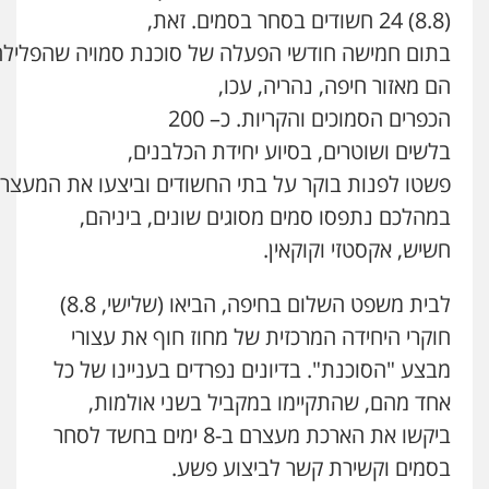
(8.8)
24
חשודים
בסחר
בסמים
.
זאת
,
בתום
חמישה
חודשי
הפעלה
של
סוכנת
סמויה
שהפלילה
הם
מאזור
חיפה
,
נהריה
,
עכו
,
הכפרים
הסמוכים
והקריות
.
כ
– 200
בלשים
ושוטרים
,
בסיוע
יחידת
הכלבנים
,
פשטו
לפנות
בוקר
על
בתי
החשודים
וביצעו
את
המעצרי
במהלכם
נתפסו
סמים
מסוגים
שונים
,
ביניהם
,
חשיש
,
אקסטזי
וקוקאין
.
לבית משפט השלום בחיפה, הביאו (שלישי, 8.8)
חוקרי היחידה המרכזית של מחוז חוף את עצורי
מבצע "הסוכנת". בדיונים נפרדים בעניינו של כל
אחד מהם, שהתקיימו במקביל בשני אולמות,
ביקשו את הארכת מעצרם ב-8 ימים בחשד לסחר
בסמים וקשירת קשר לביצוע פשע.