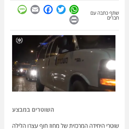
sage
Facebook
Email
WhatsApp
Twitter
שתף כתבה עם
Print
חברים
השוטרים במבצע
שוטרי
היחידה
המרכזית
של
מחוז
חוף
עצרו
הלילה