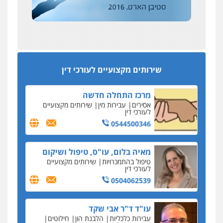
הדין החדשים
0522508109
עסקה חמה
מפקח במס הכנסה ועורך-דין חשודים בהצהרה כוזבת
אחסון אתרים
על עסקת נדל"ן בצפון
מהירות
הגנה
גיבוי
תמיכה
שירותים
מקצועיים לעורכי דין
סקס בכל מחיר
שירותים מקצועיים לעורכי דין
כתב האישום נגד עו"ד עידן דביר: האונס והמחירון
לאקטים מיניים
מרכז התחלה חדשה
כתב אישום: יו"ר ש"ס לשעבר בחיפה וסינדיקאט
אסירים
עבירות מין
שירותים מקצועיים
ההלוואות של משפחת הרינג
לעורכי דין
הפרקליטות: הרב נתנאל חייק ואביו הרב אריה חייק
0544500346
שמשו אנשי
החשוד ברצח עו"ד ארבל פלדמן טען לרקע נפשי
מאיה בלום, עו"ס, טיפול ושיקום
ושתק בחקירתו
טיפול בהתמכרויות
שירותים מקצועיים
לעורכי דין
בבית המשפט התברר כי לחשוד, אחמד אלרג'וב
מרמלה, לא נערכה
0504062539
יחסי עו"ד לקוח
עו"ד ד"ר אבי שקד
עורכת דין נעצרה בחשד להעברת סם לנאשם בכלא
עבירות כלכליות
הלבנת הון
חילוטים
השרון