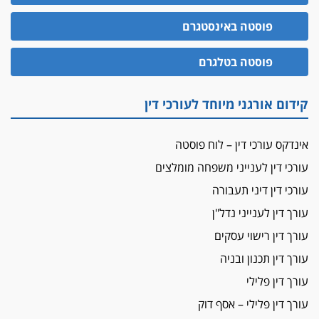
האופנוע חזר הביתה
פוסטה באינסטגרם
עו"ד גיל פרידמן והרפתקאות אופנוע השטח שלו
הזכות לטנף
פוסטה בטלגרם
זוכה עורך-דין שהשווה את ברק לסינוואר ואת
"הבמות של קפלן" לחמאס
קידום אורגני מיוחד לעורכי דין
מאסר לעורך הדין
מאסר בפועל לעו"ד מהצפון שהגיש תביעות
אינדקס עורכי דין – לוח פוסטה
פיקטיביות בשם פלסטינים
עורכי דין לענייני משפחה מומלצים
על המידתיות
ביה"ד המשמעתי ביטל השעיה לצמיתות של
עורכי דין דיני תעבורה
עורכת-דין שהביעה שמחה ב-7 באוקטובר
עורך דין לענייני נדל"ן
אשם
עורך דין רישוי עסקים
עו"ד הלל בבייב הורשע בהונאת עשרות לקוחות,
עורך דין תכנון ובניה
ההסדר: 7-9 שנות מאסר
עורך דין פלילי
דין ומקרקעין
עורך דין פלילי – אסף דוק
עורך דין ברמת השרון נחקר בחשד למרמה בעסקת
נדל"ן