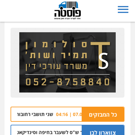
יהו רזי בירושלים
כל המבזקים
שני תושבי רחובות נעצרו בחש
07.08 | 04:16
צווארון לבן
כתב אישום: יו"ר ש"ס לשעבר בחיפה וסינדיקאט ההלוואות