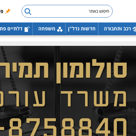
פו
רכב ותחבורה
חדשות נדל"ן
משפחה
דלתיים פת