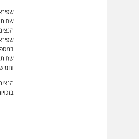
שפירא
שחיתו
הנציב
שפירא
במספר 
שחיתו
וחמיש
הנציב
בזכויו