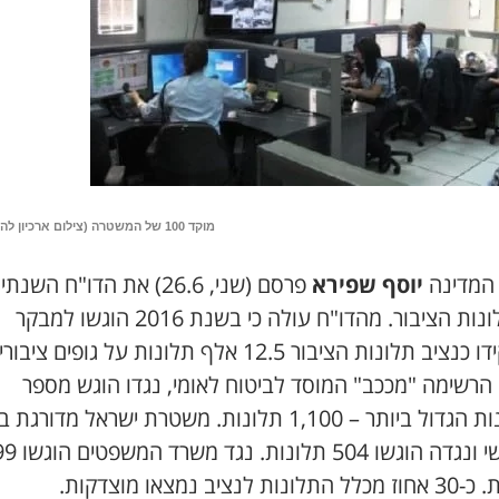
מוקד 100 של המשטרה (צילום ארכיון להמחשה)
המדינה
יוסף שפירא
פרסם (שני,
26.6
) את הדו"ח השנתי 
ונות הציבור. מהדו"ח עולה כי בשנת
2016
הוגשו למבקר
דו כנציב תלונות הציבור
12.5
אלף תלונות על גופים ציבוריי
הרשימה "מככב" המוסד לביטוח לאומי, נגדו הוגש מספר
ות הגדול ביותר –
1,100
תלונות. משטרת ישראל מדורגת ב
י ונגדה הוגשו
504
תלונות. נגד משרד המשפטים הוגשו
99
. כ-
30
אחוז מכלל התלונות לנציב נמצאו מוצדקות.