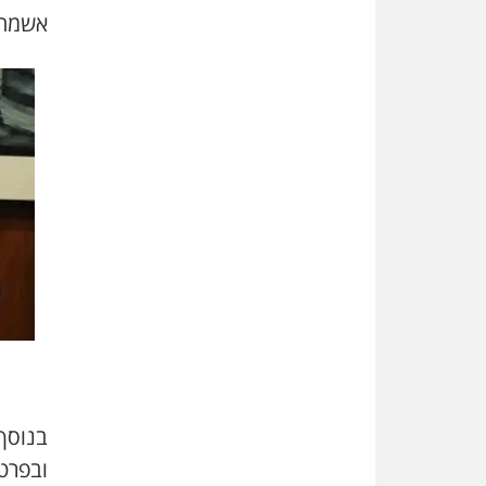
אשמה"
בנוסף
ובפרט