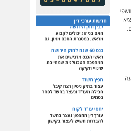
מע"מ ומוסדות ללא כוונת רווח
שירותים מקצועיים לעורכי
דין
ושפי
כנס 60 שנה לחוק הירושה:
המתח שבין חוק יחסי ממון
0522508109
ציא
חדשות עורכי דין
לבין חוק הירושה
.
האם בני זוג יכולים לקבוע
אחסון אתרים
מראש, במסגרת הסכם ממון, גם
מהירות
הגנה
גיבוי
תמיכה
שירותים מקצועיים
לעורכי דין
כנס 60 שנה לחוק הירושה
ראשי הכנס מדגישים את
המהפכה הטכנולגית שמחייבת
מרכז התחלה חדשה
שינויי חקיקה
אסירים
עבירות מין
שירותים מקצועיים לעורכי
חפץ חשוד
עה
דין
עצור בתיק ניסיון רצח קיבל
חבילה מעו"ד ונעצר בחשד לסחר
0544500346
בסמים
יחסי עו"ד לקוח
עורך דין מהצפון נעצר בחשד
להברחת חשיש לעצור בקישון
עו"ד ליאור קצב הורשע