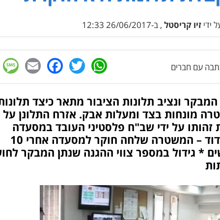
 ידי
זיו קריסטל
, ב-26/06/2017 12:33
e
cebook
mail
WhatsApp
Twitter
בה עם חברים
המבקר ונציב תלונות הציבור מתאר כיצד תלונות
רה מונחות בצד ומעלות אבק. אזרח התלונן על
 זהותו על ידי שב"ח פלסטיני העובד במסעדה
באשדוד – המשטרה שלחה חוקר למסעדה אחרי 10
ם * גידול במספר צווי ההגנה שנתן המבקר לחו
ות