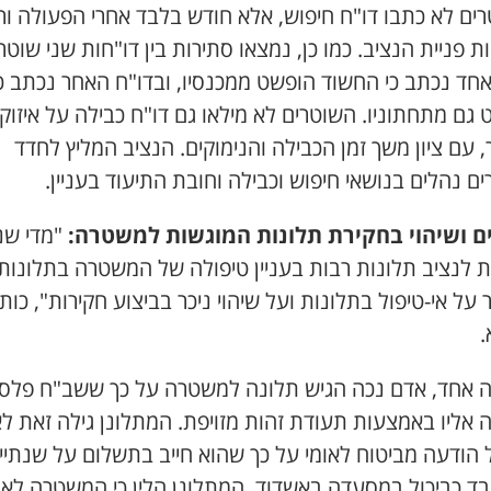
רים לא כתבו דו"ח חיפוש, אלא חודש בלבד אחרי הפעולה ור
 פניית הנציב. כמו כן, נמצאו סתירות בין דו"חות שני שוטרי
אחד נכתב כי החשוד הופשט ממכנסיו, ובדו"ח האחר נכתב כי
גם מתחתוניו. השוטרים לא מילאו גם דו"ח כבילה על איזוק
 עם ציון משך זמן הכבילה והנימוקים. הנציב המליץ לחדד
ם נהלים בנושאי חיפוש וכבילה וחובת התיעוד בעניין.
ים ושיהוי בחקירת תלונות המוגשות למשטרה:
"מדי שנ
ת לנציב תלונות רבות בעניין טיפולה של המשטרה בתלונות,
 על אי-טיפול בתלונות ועל שיהוי ניכר בביצוע חקירות", כות
.
 אחד, אדם נכה הגיש תלונה למשטרה על כך ששב"ח פלסט
 אליו באמצעות תעודת זהות מזויפת. המתלונן גילה זאת ל
 הודעה מביטוח לאומי על כך שהוא חייב בתשלום על שנתיי
בד כביכול במסעדה באשדוד. המתלונן הלין כי המשטרה לא