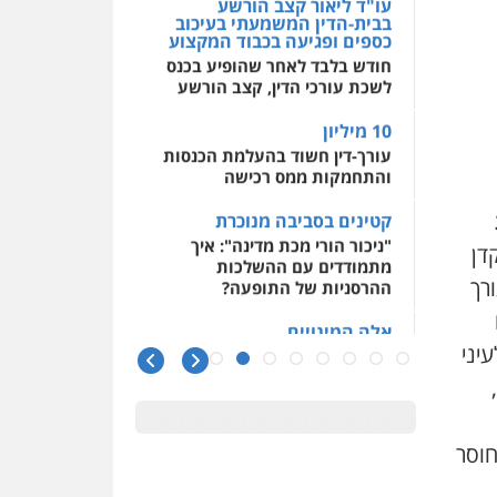
בבית-הדין המשמעתי בעיכוב
כספים ופגיעה בכבוד המקצוע
חודש בלבד לאחר שהופיע בכנס
לשכת עורכי הדין, קצב הורשע
10 מיליון
עורך-דין חשוד בהעלמת הכנסות
והתחמקות ממס רכישה
קטינים בסביבה מנוכרת
"ניכור הורי מכת מדינה": איך
מתמודדים עם ההשלכות
דן
ההרסניות של התופעה?
רך
אלה המינויים
הוועדה לבחירת שופטים בחרה
יני
26 שופטים ורשמים נוספים
ראו הוזהרתם
הפרקליטות מקדמת הפללת
חוסר
עורכי דין "קונסילייריז" בחוק
המאבק בארגוני פשיעה