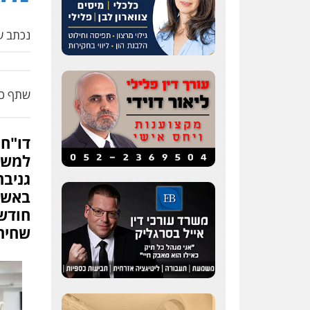
נכתב על
שתף כת
דו"ח 
למשט
גניבת
חודשי
שחית