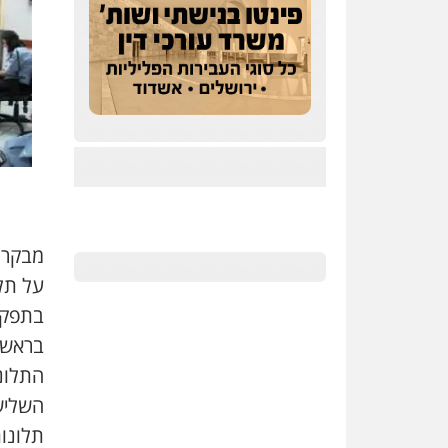
מבקר 
על תל
בתפקי
בראש 
התלונ
השליש
תלונות