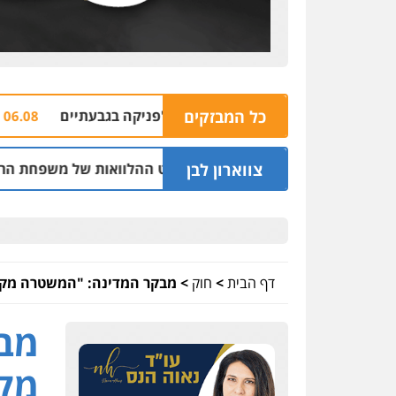
כל המבזקים
עורבות בהצתת סניף ג'פניקה בגבעתיים
הבהרה:
06.08 | 22:58
צווארון לבן
לשעבר בחיפה וסינדיקאט ההלוואות של משפחת הרינג
05.08 | 16:14
דף הבית
>
חוק
>
מבקר המדינה: "המשטרה מקב
מבק
מקב