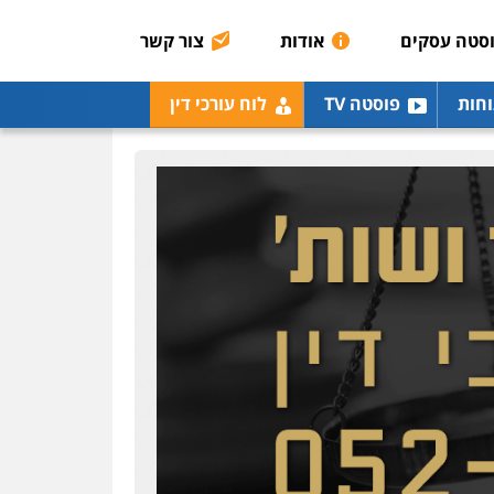
רונן הלל – מוניטין
מחיקת כתבות מגוגל
סטה עסקים
אודות
צור קשר
ודחיקת אזכורים שליליים
שירותים מקצועיים לעורכי
דין
וחות
פוסטה TV
לוח עורכי דין
0522508109
אחסון אתרים
מהירות
הגנה
גיבוי
תמיכה
שירותים מקצועיים
לעורכי דין
מרכז התחלה חדשה
אסירים
עבירות מין
שירותים מקצועיים לעורכי
דין
0544500346
מאיה בלום, עו"ס,
טיפול ושיקום
טיפול בהתמכרויות
שירותים מקצועיים לעורכי