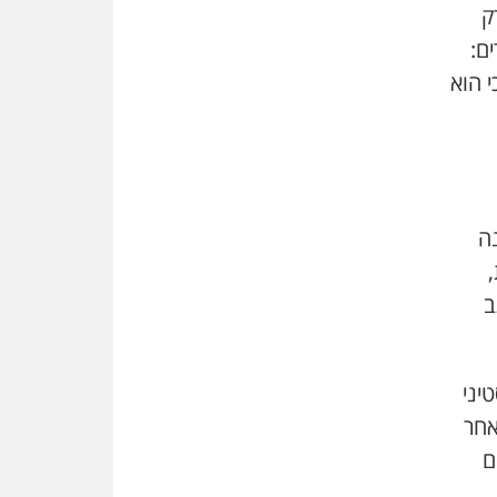
שמחה ב-7 באוקטובר
ק
ם:
אשם
 הוא
עו"ד הלל בבייב הורשע בהונאת
עשרות לקוחות, ההסדר: 7-9
שנות מאסר
דין ומקרקעין
עורך דין ברמת השרון נחקר
בחשד למרמה בעסקת נדל"ן
ה
"אני מכינה 5-6 ג'וינטים ביום"
תובעת משטרתית פוטרה בחשד
ב
לעישון סמים שנחשף בפעילות
בלשים בטלגרם
לא בכל יום
יני
עו"ד שרון נהרי חיתן את בנו
הבכור דניאל
אחר
ם
הכנסת אישרה
הגבלת שכר טרחה בייצוג נכי