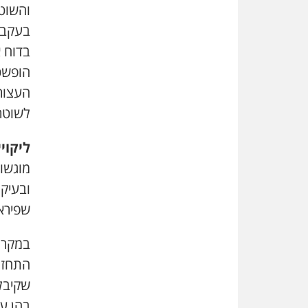
והשוט
בעקבות
בדוח 
הופשט 
העצור,
לשוטרי
ליקוי
מוגשו
ובעיקר
שפירא
במקרה
התחזה
שקיבל
בהן ע