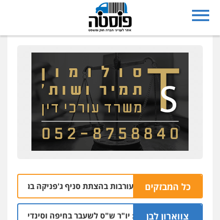
כל המבזקים
חובות נעצרו בחשד למעורבות בהצתת סניף ג'פניקה בגבעתיים
צווארון לבן
כתב אישום: יו"ר ש"ס לשעבר בחיפה וסינדיקאט ההלו
06.08