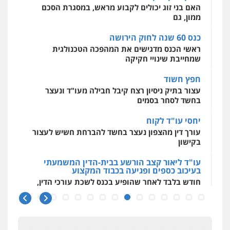
האם בני זוג יכולים לקבוע מראש, במסגרת הסכם
אסירים
עבירות מין
שירותים מקצועיים
לעורכי דין
ממון, גם
0544500346
כנס 60 שנה לחוק הירושה
ראשי הכנס מדגישים את המהפכה הטכנולגית
שמחייבת שינויי חקיקה
חפץ חשוד
עצור בתיק ניסיון רצח קיבל חבילה מעו"ד ונעצר
בחשד לסחר בסמים
יחסי עו"ד לקוח
עורך דין מהצפון נעצר בחשד להברחת חשיש לעצור
בקישון
עו"ד ליאור קצב הורשע בבית-הדין המשמעתי
בעיכוב כספים ופגיעה בכבוד המקצוע
חודש בלבד לאחר שהופיע בכנס לשכת עורכי הדין,
קצב הורשע
10 מיליון
עורך-דין חשוד בהעלמת הכנסות והתחמקות ממס