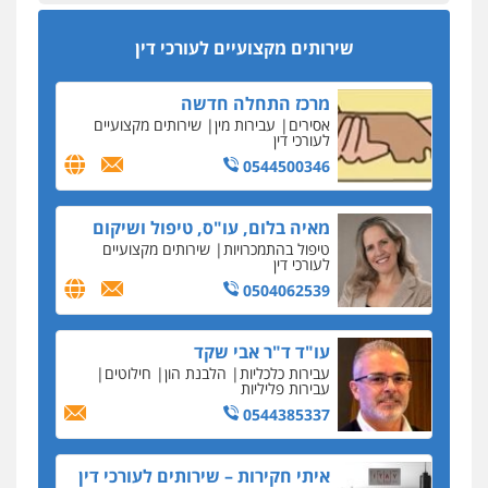
מהירות
הגנה
גיבוי
תמיכה
שירותים
מקצועיים לעורכי דין
סקס בכל מחיר
שירותים מקצועיים לעורכי דין
כתב האישום נגד עו"ד עידן דביר: האונס והמחירון
לאקטים מיניים
מרכז התחלה חדשה
כתב אישום: יו"ר ש"ס לשעבר בחיפה וסינדיקאט
אסירים
עבירות מין
שירותים מקצועיים
ההלוואות של משפחת הרינג
לעורכי דין
הפרקליטות: הרב נתנאל חייק ואביו הרב אריה חייק
0544500346
שמשו אנשי
החשוד ברצח עו"ד ארבל פלדמן טען לרקע נפשי
מאיה בלום, עו"ס, טיפול ושיקום
ושתק בחקירתו
טיפול בהתמכרויות
שירותים מקצועיים
לעורכי דין
בבית המשפט התברר כי לחשוד, אחמד אלרג'וב
מרמלה, לא נערכה
0504062539
יחסי עו"ד לקוח
עו"ד ד"ר אבי שקד
עורכת דין נעצרה בחשד להעברת סם לנאשם בכלא
עבירות כלכליות
הלבנת הון
חילוטים
השרון
עבירות פליליות
0544385337
דבר למיקרופון
נציב תלונות הציבור על השופטים: עדיף למעט
בפרקטיקה של דיונים "מחוץ לפרוטוקול"
איתי חקירות – שירותים לעורכי דין