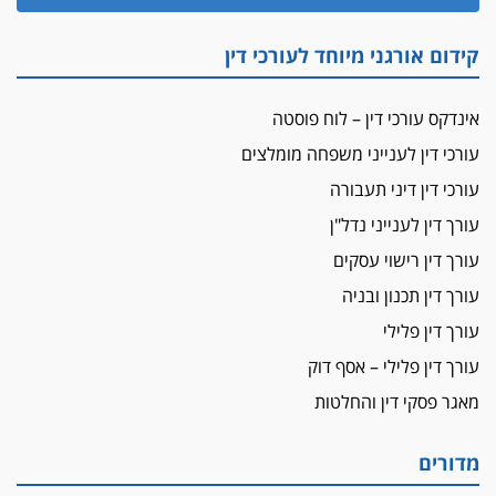
זוכה עורך-דין שהשווה את ברק לסינוואר ואת
"הבמות של קפלן" לחמאס
קידום אורגני מיוחד לעורכי דין
מאסר לעורך הדין
מאסר בפועל לעו"ד מהצפון שהגיש תביעות
אינדקס עורכי דין – לוח פוסטה
פיקטיביות בשם פלסטינים
עורכי דין לענייני משפחה מומלצים
על המידתיות
ביה"ד המשמעתי ביטל השעיה לצמיתות של
עורכי דין דיני תעבורה
עורכת-דין שהביעה שמחה ב-7 באוקטובר
עורך דין לענייני נדל"ן
אשם
עורך דין רישוי עסקים
עו"ד הלל בבייב הורשע בהונאת עשרות לקוחות,
עורך דין תכנון ובניה
ההסדר: 7-9 שנות מאסר
עורך דין פלילי
דין ומקרקעין
עורך דין פלילי – אסף דוק
עורך דין ברמת השרון נחקר בחשד למרמה בעסקת
נדל"ן
מאגר פסקי דין והחלטות
"אני מכינה 5-6 ג'וינטים ביום"
תובעת משטרתית פוטרה בחשד לעישון סמים
מדורים
שנחשף בפעילות בלשים בטלגרם