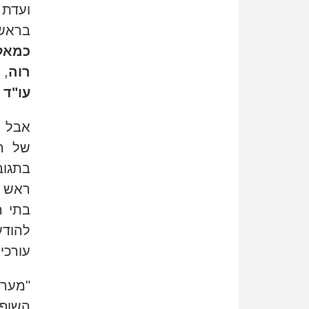
ועדת 
בראש 
כמאל
רוה
,
עו"ד 
אבל כ
של ה
בתגו
ראש 
בתי ה
להוד
עורכי 
"מער
השופט