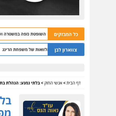
שבצפון
כל המבזקים
השופטת נזפה במשטרה ושחררה שני חשוד
06.08 | 09:34
צווארון לבן
בר בחיפה וסינדיקאט ההלוואות של משפחת הרינג
05.08 | 16:14
דף הבית
>
אנשי החוק
>
בלתי נמנע: הנהלת בת
בלת
מפ