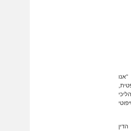
משרות אמון
יו"ר מחוז ת"א משבץ עובדות
שלו למינוי דייני בית הדין
למשמעת
האופנוע חזר הביתה
עו"ד גיל פרידמן והרפתקאות
אופנוע השטח שלו
הזכות לטנף
זוכה עורך-דין שהשווה את ברק
לסינוואר ואת "הבמות של קפלן"
לחמאס
"אנו
טית,
מאסר לעורך הדין
מאסר בפועל לעו"ד מהצפון
ליכי
שהגיש תביעות פיקטיביות בשם
פוטי
פלסטינים
על המידתיות
ביה"ד המשמעתי ביטל השעיה
הדין
לצמיתות של עורכת-דין שהביעה