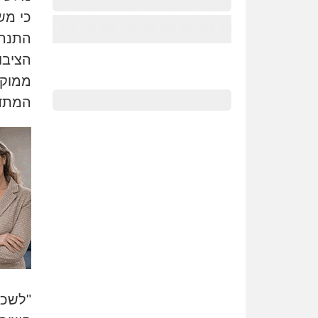
כי מש
התנהל
הציבו
ממוקד
המתדי
"
לשכת