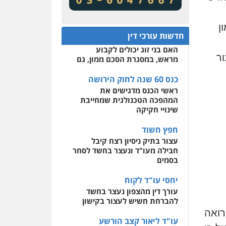
מע"מ ומוסדות ללא כוונת רווח
שירותים מקצועיים לעורכי
דין
כנס 60 שנה לחוק הירושה:
ן
המתח שבין חוק יחסי ממון
0522508109
חדשות עורכי דין
לבין חוק הירושה
האם בני זוג יכולים לקבוע
אחסון אתרים
ור
מראש, במסגרת הסכם ממון, גם
מהירות
הגנה
גיבוי
תמיכה
שירותים מקצועיים
לעורכי דין
כנס 60 שנה לחוק הירושה
ראשי הכנס מדגישים את
המהפכה הטכנולגית שמחייבת
מרכז התחלה חדשה
שינויי חקיקה
אסירים
עבירות מין
שירותים מקצועיים לעורכי
חפץ חשוד
דין
עצור בתיק ניסיון רצח קיבל
חבילה מעו"ד ונעצר בחשד לסחר
0544500346
בסמים
יחסי עו"ד לקוח
עורך דין מהצפון נעצר בחשד
להברחת חשיש לעצור בקישון
רואה
עו"ד ליאור קצב הורשע