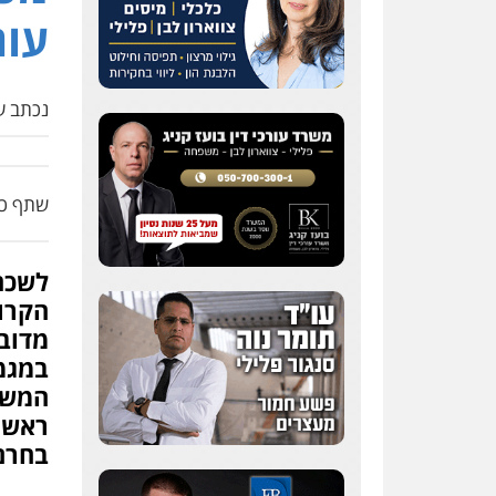
עור
נכתב על
שתף כת
לשכת
הקרו
מדובר
במגמ
המשוב
ראש ה
בחרם