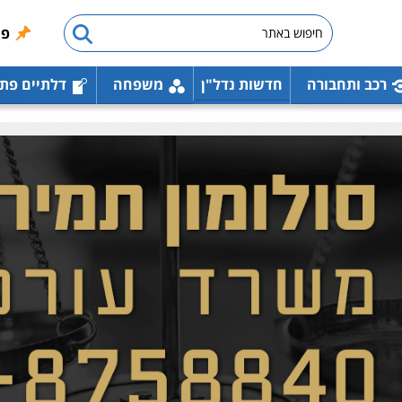
פו
רכב ותחבורה
חדשות נדל"ן
משפחה
דלתיים פת