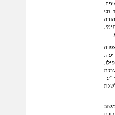
שמחה ב-7 באוקטובר
ניה.
 זכי
אשם
עו"ד הלל בבייב הורשע בהונאת
הודה
עשרות לקוחות, ההסדר: 7-9
ימי
,
שנות מאסר
.
דין ומקרקעין
עורך דין ברמת השרון נחקר
פויה
בחשד למרמה בעסקת נדל"ן
פה.
"אני מכינה 5-6 ג'וינטים ביום"
ילו
,
תובעת משטרתית פוטרה בחשד
לעישון סמים שנחשף בפעילות
רכת
בלשים בטלגרם
 "עד
לא בכל יום
שכת
עו"ד שרון נהרי חיתן את בנו
הבכור דניאל
הכנסת אישרה
שוב
הגבלת שכר טרחה בייצוג נכי
בודת