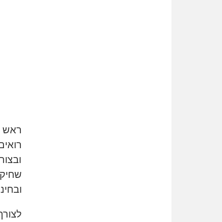
ראש ל
רואים
ובצור
שחיקה
ובחינ
לצורך