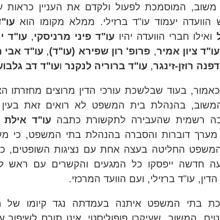
משוב, המוסמכת לפעול ולקדם את העניין כראות עי
הוועדה יעמוד עו"ד ברזילי. ממלא מקומו הוא
עו"ד
ואילו חברי הוועדה יהיו
עו"ד פיני מרניסקי
,
עו"ד י
עו"ד ציון אמיר
,
פרופ' רון שפירא (עו"ד)
,
עו"ד אבי ח
דפנה רוזן-זינגר
,
עו"ד ברוריה לנקנר
ו
עו"ד דב גלבוע
אמור, בעוד שבלשכת עורכי הדין מרוצים מחזרתו הצ
משוב, בהנהלת בית המשפט לא רואים זאת בעין י
בה רשמית שהעבירה לתקשורת כתבה
עו"ד אילת פ
מערך דוברות והסברה בהנהלת בתי המשפט, כי מע
משפט החליטה בעצה אחת עם נציגות השופטים, כי
עה חדשה ייפסקו כל המגעים והקשרים עם ראש ל
הדין, עו"ד ברזילי, ועם הוועד המרכזי.
כת בתי המשפט איתנה בעמדתה נגד קיומו של מ
ים. המשוב, שעיקרו פופוליסטי, אינו תורם לשיפור ע