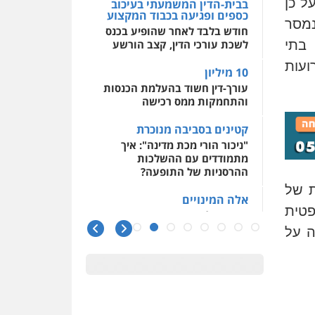
ל כן
בבית-הדין המשמעתי בעיכוב
כספים ופגיעה בכבוד המקצוע
נמסר
חודש בלבד לאחר שהופיע בכנס
בתי
לשכת עורכי הדין, קצב הורשע
ועות
10 מיליון
עורך-דין חשוד בהעלמת הכנסות
והתחמקות ממס רכישה
קטינים בסביבה מנוכרת
"ניכור הורי מכת מדינה": איך
מתמודדים עם ההשלכות
ההרסניות של התופעה?
ת של
אלה המינויים
פטית
הוועדה לבחירת שופטים בחרה
26 שופטים ורשמים נוספים
ה על
ראו הוזהרתם
הפרקליטות מקדמת הפללת
עורכי דין "קונסילייריז" בחוק
המאבק בארגוני פשיעה