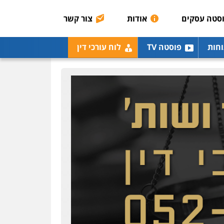
רונן הלל – מוניטין
מחיקת כתבות מגוגל
סטה עסקים
אודות
צור קשר
ודחיקת אזכורים שליליים
שירותים מקצועיים לעורכי
דין
וחות
פוסטה TV
לוח עורכי דין
0522508109
אחסון אתרים
מהירות
הגנה
גיבוי
תמיכה
שירותים מקצועיים
לעורכי דין
מרכז התחלה חדשה
אסירים
עבירות מין
שירותים מקצועיים לעורכי
דין
0544500346
מאיה בלום, עו"ס,
טיפול ושיקום
טיפול בהתמכרויות
שירותים מקצועיים לעורכי