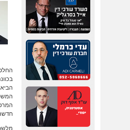
החלטת
בכוונ
הביאה
המשפט
המרכז
חדשה
מלשכת