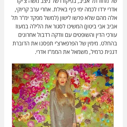
של מחוז תל אביב, בפיקודו של ניצב משה צ'יקו
אדרי ירדו לכמה ימי כיף באילת. אחרי ערב קריוקי,
אלה מהם שלא פרשו לישון (למשל מפקד ימ"ר תל
אביב אבי ביטון) המשיכו לסגור את הלילה במעוז
עורכי הדין והשופטים עם וודקה רדבול אחרונים
בהחלט. מימין של הפרפארצ'י תפסנו את הדוברת
דגנית כרמיל, משמאל את הממ"ז אדרי.