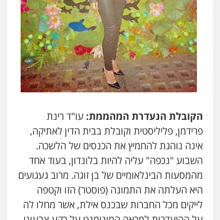
הקובלת הנעדרת המהממת:
עו"ד רינת
פרידמן, פליליסטית וקובלת בבית הדין לאתיקה,
אינה נוהגת להחמיץ את הכנסים של הלשכה.
השבוע "נכפה" עליה להיות בלונדון, בעוד אחד
מהמסעות הבינלאומיים של בן זוגה. מרוב געגועים
היא העלתה את התמונה (פוסטר) הזו וקטפה
לייקים מכל החברות שבכנס אילת, אשר מחלו לה
על ההיעדרות למראה המונומנט על רקע צבעוני