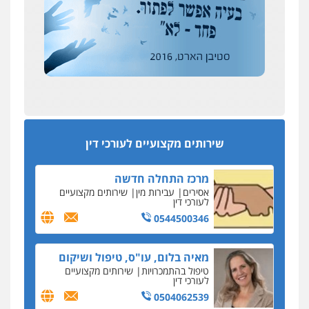
רונן הלל – מוניטין
194 עורכי הדין החדשים
מחיקת כתבות מגוגל ודחיקת אזכורים
אחרי המלחמה: הוסמכו בירושלים עורכות ועורכי
שליליים
שירותים מקצועיים לעורכי דין
הדין החדשים
0522508109
עסקה חמה
מפקח במס הכנסה ועורך-דין חשודים בהצהרה כוזבת
אחסון אתרים
על עסקת נדל"ן בצפון
מהירות
הגנה
גיבוי
תמיכה
שירותים
מקצועיים לעורכי דין
סקס בכל מחיר
שירותים מקצועיים לעורכי דין
כתב האישום נגד עו"ד עידן דביר: האונס והמחירון
לאקטים מיניים
מרכז התחלה חדשה
כתב אישום: יו"ר ש"ס לשעבר בחיפה וסינדיקאט
אסירים
עבירות מין
שירותים מקצועיים
ההלוואות של משפחת הרינג
לעורכי דין
הפרקליטות: הרב נתנאל חייק ואביו הרב אריה חייק
0544500346
שמשו אנשי
החשוד ברצח עו"ד ארבל פלדמן טען לרקע נפשי
מאיה בלום, עו"ס, טיפול ושיקום
ושתק בחקירתו
טיפול בהתמכרויות
שירותים מקצועיים
לעורכי דין
בבית המשפט התברר כי לחשוד, אחמד אלרג'וב
מרמלה, לא נערכה
0504062539