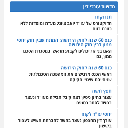
כנס תביעות ייצוגיות: הדילמה בין זכויות צרכנים
להגנה על עסקים קטנים
חדשות עורכי דין
אחסון אתרים
תנו וקחו
מהירות
הגנה
גיבוי
תמיכה
שירותים
מקצועיים לעורכי דין
הדוקטורט של עו"ד יואב ציוני: מע"מ ומוסדות ללא
כוונת רווח
כנס 60 שנה לחוק הירושה: המתח שבין חוק יחסי
ממון לבין חוק הירושה
מרכז התחלה חדשה
האם בני זוג יכולים לקבוע מראש, במסגרת הסכם
אסירים
עבירות מין
שירותים מקצועיים
לעורכי דין
ממון, גם
0544500346
כנס 60 שנה לחוק הירושה
ראשי הכנס מדגישים את המהפכה הטכנולגית
שמחייבת שינויי חקיקה
חפץ חשוד
עצור בתיק ניסיון רצח קיבל חבילה מעו"ד ונעצר
בחשד לסחר בסמים
יחסי עו"ד לקוח
עורך דין מהצפון נעצר בחשד להברחת חשיש לעצור
בקישון