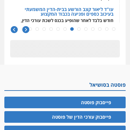
עו"ד ליאור קצב הורשע בבית-הדין המשמעתי
בעיכוב כספים ופגיעה בכבוד המקצוע
חודש בלבד לאחר שהופיע בכנס לשכת עורכי הדין,
קצב הורשע
10 מיליון
עורך-דין חשוד בהעלמת הכנסות והתחמקות ממס
רכישה
קטינים בסביבה מנוכרת
"ניכור הורי מכת מדינה": איך מתמודדים עם
ההשלכות ההרסניות של התופעה?
פוסטה בסושיאל
אלה המינויים
הוועדה לבחירת שופטים בחרה 26 שופטים ורשמים
נוספים
פייסבוק פוסטה
ראו הוזהרתם
הפרקליטות מקדמת הפללת עורכי דין "קונסילייריז"
פייסבוק עורכי הדין של פוסטה
בחוק המאבק בארגוני פשיעה