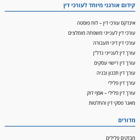
קידום אורגני מיוחד לעורכי דין
מאסר לעורך הדין
מאסר בפועל לעו"ד מהצפון שהגיש תביעות
אינדקס עורכי דין – לוח פוסטה
פיקטיביות בשם פלסטינים
עורכי דין לענייני משפחה מומלצים
על המידתיות
ביה"ד המשמעתי ביטל השעיה לצמיתות של
עורכי דין דיני תעבורה
עורכת-דין שהביעה שמחה ב-7 באוקטובר
עורך דין לענייני נדל"ן
אשם
עורך דין רישוי עסקים
עו"ד הלל בבייב הורשע בהונאת עשרות לקוחות,
עורך דין תכנון ובניה
ההסדר: 7-9 שנות מאסר
עורך דין פלילי
דין ומקרקעין
עורך דין פלילי – אסף דוק
עורך דין ברמת השרון נחקר בחשד למרמה בעסקת
נדל"ן
מאגר פסקי דין והחלטות
"אני מכינה 5-6 ג'וינטים ביום"
תובעת משטרתית פוטרה בחשד לעישון סמים
מדורים
שנחשף בפעילות בלשים בטלגרם
לא בכל יום
מבזקים פלילים