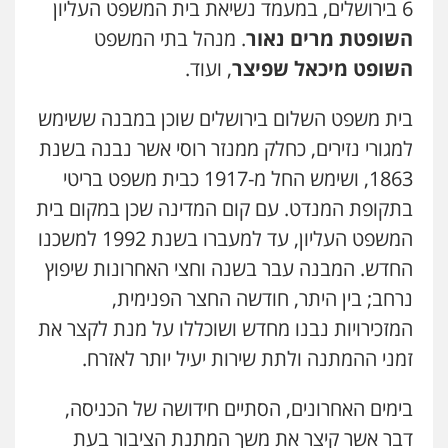
6 בירושלים, במעמד נשיאת בית המשפט העליון
השופטת מרים נאור
. מנהל בתי המשפט
אחסון אתרים
מהירות
הגנה
גיבוי
תמיכה
שירותים
השופט מיכאל שפיצר
, ועוד.
מקצועיים לעורכי דין
בית משפט השלום בירושלים שוכן במבנה ששימש
למגורי נזירים, כחלק ממנזר רוסי אשר נבנה בשנת
מרכז התחלה חדשה
1863, ושימש החל מ-1917 כבית משפט בריטי
אסירים
עבירות מין
שירותים מקצועיים
לעורכי דין
בתקופת המנדט. עם קום המדינה שכן במקום בית
0544500346
המשפט העליון, עד למעברו בשנת 1992 למשכנו
החדש.
המבנה עבר בשנה וחצי האחרונות שיפוץ
מאיה בלום, עו"ס, טיפול ושיקום
טיפול בהתמכרויות
שירותים מקצועיים
נרחב; בין היתר, חודשה החצר הפנימית,
לעורכי דין
המזכירויות נבנו מחדש ושוכללו על מנת לקצר את
0504062539
זמני ההמתנה ולתת שירות יעיל יותר לאזרח.
עו"ד ד"ר אבי שקד
בימים האחרונים, הסתיים חידושה של הכניסה,
עבירות כלכליות
הלבנת הון
חילוטים
עבירות פליליות
דבר אשר קיצר את משך המתנת הציבור בעת
0544385337