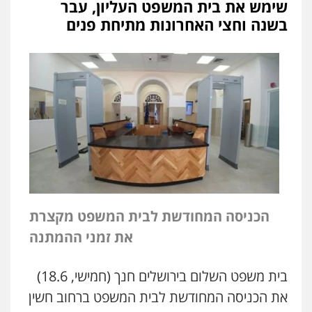
שימש את בית המשפט העליון, עבר
בשנה וחצי האחרונות מתיחת פנים
ניר קידר – צלם
צילום עורכי דין
שירותים מקצועיים לעורכי
דין
הכניסה המחודשת לבית המשפט מקצרת
0504578527
את זמני ההמתנה
רונן הלל – מוניטין
בית משפט השלום בירושלים חנך (חמישי, 18.6)
מחיקת כתבות מגוגל ודחיקת אזכורים
שליליים
שירותים מקצועיים לעורכי דין
את הכניסה המחודשת לבית המשפט ברחוב חשין
0522508109