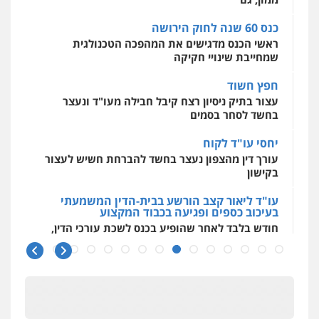
0544500346
כנס 60 שנה לחוק הירושה
ראשי הכנס מדגישים את המהפכה הטכנולגית
שמחייבת שינויי חקיקה
חפץ חשוד
עצור בתיק ניסיון רצח קיבל חבילה מעו"ד ונעצר
בחשד לסחר בסמים
יחסי עו"ד לקוח
עורך דין מהצפון נעצר בחשד להברחת חשיש לעצור
בקישון
עו"ד ליאור קצב הורשע בבית-הדין המשמעתי
בעיכוב כספים ופגיעה בכבוד המקצוע
חודש בלבד לאחר שהופיע בכנס לשכת עורכי הדין,
קצב הורשע
10 מיליון
עורך-דין חשוד בהעלמת הכנסות והתחמקות ממס
רכישה