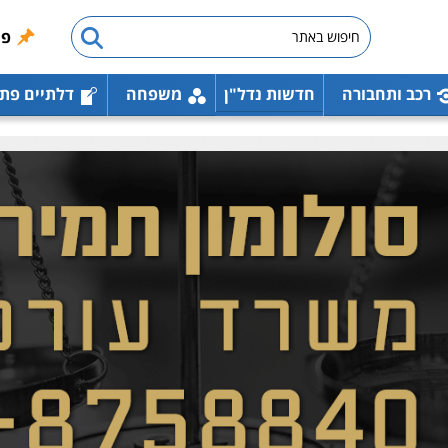
פו
רכב ותחבורה
חדשות נדל"ן
משפחה
דלתיים פת