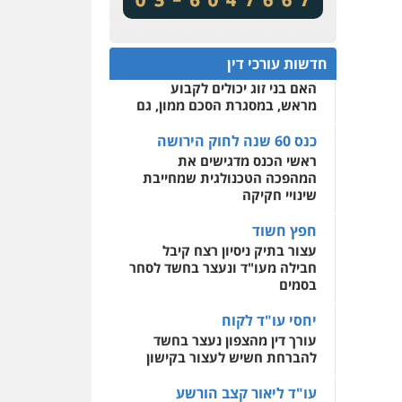
מע"מ ומוסדות ללא כוונת רווח
שירותים מקצועיים לעורכי
דין
כנס 60 שנה לחוק הירושה:
המתח שבין חוק יחסי ממון
0522508109
חדשות עורכי דין
לבין חוק הירושה
האם בני זוג יכולים לקבוע
אחסון אתרים
מראש, במסגרת הסכם ממון, גם
מהירות
הגנה
גיבוי
תמיכה
שירותים מקצועיים
לעורכי דין
כנס 60 שנה לחוק הירושה
ראשי הכנס מדגישים את
המהפכה הטכנולגית שמחייבת
מרכז התחלה חדשה
שינויי חקיקה
אסירים
עבירות מין
שירותים מקצועיים לעורכי
חפץ חשוד
דין
עצור בתיק ניסיון רצח קיבל
חבילה מעו"ד ונעצר בחשד לסחר
0544500346
בסמים
יחסי עו"ד לקוח
עורך דין מהצפון נעצר בחשד
להברחת חשיש לעצור בקישון
עו"ד ליאור קצב הורשע