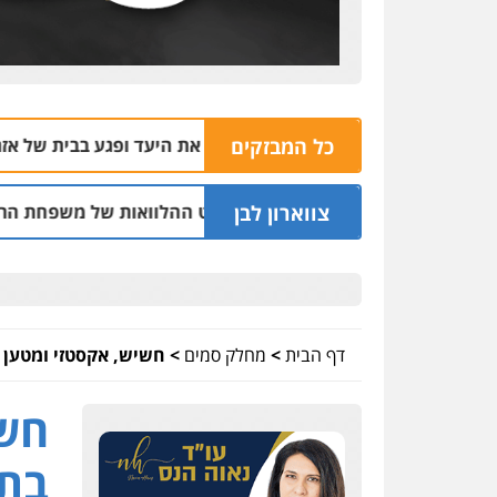
כל המבזקים
 רימון רסס בשוהם פספס את היעד ופגע בבית של אזרח נורמטיבי
צווארון לבן
ס לשעבר בחיפה וסינדיקאט ההלוואות של משפחת הרינג
05.08 | 16:14
דף הבית
>
מחלק סמים
>
חשיש, אקסטזי ומטען 
חשי
בתח