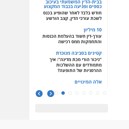
בבית-הדין המשמעתי בעיכוב
כספים ופגיעה בכבוד המקצוע
חודש בלבד לאחר שהופיע בכנס
לשכת עורכי הדין, קצב הורשע
10 מיליון
עורך-דין חשוד בהעלמת הכנסות
והתחמקות ממס רכישה
קטינים בסביבה מנוכרת
"ניכור הורי מכת מדינה": איך
מתמודדים עם ההשלכות
ההרסניות של התופעה?
אלה המינויים
הוועדה לבחירת שופטים בחרה
26 שופטים ורשמים נוספים
ראו הוזהרתם
הפרקליטות מקדמת הפללת
עורכי דין "קונסילייריז" בחוק
המאבק בארגוני פשיעה