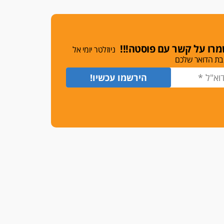
משרות אמון
יו"ר מחוז ת"א משבץ עובדות
שלו למינוי דייני בית הדין
למשמעת
רו על קשר עם פוסטה!!!
ניוזלטר יומי אל
האופנוע חזר הביתה
בת הדואר שלכם
עו"ד גיל פרידמן והרפתקאות
אופנוע השטח שלו
הזכות לטנף
זוכה עורך-דין שהשווה את ברק
לסינוואר ואת "הבמות של קפלן"
לחמאס
מאסר לעורך הדין
מאסר בפועל לעו"ד מהצפון
שהגיש תביעות פיקטיביות בשם
פלסטינים
על המידתיות
ביה"ד המשמעתי ביטל השעיה
לצמיתות של עורכת-דין שהביעה