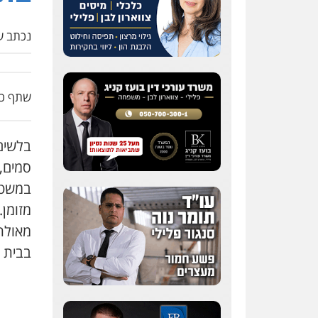
נכתב על
שתף כת
בלשים
במשטר
מזומן.
בבית 