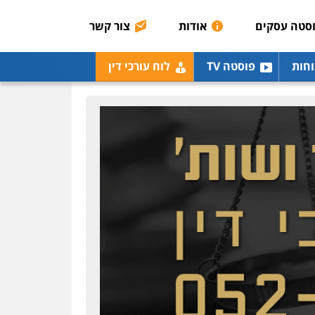
רונן הלל – מוניטין
מחיקת כתבות מגוגל
סטה עסקים
אודות
צור קשר
ודחיקת אזכורים שליליים
שירותים מקצועיים לעורכי
דין
וחות
פוסטה TV
לוח עורכי דין
0522508109
אחסון אתרים
מהירות
הגנה
גיבוי
תמיכה
שירותים מקצועיים
לעורכי דין
מרכז התחלה חדשה
אסירים
עבירות מין
שירותים מקצועיים לעורכי
דין
0544500346
מאיה בלום, עו"ס,
טיפול ושיקום
טיפול בהתמכרויות
שירותים מקצועיים לעורכי