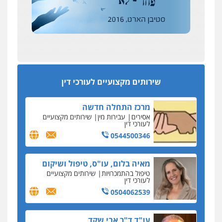
מחיקת כתבות מגוגל ודחיקת אזכורים
אחרי המלחמה: הוסמכו בירושלים עורכות ועורכי
שליליים
שירותים מקצועיים לעורכי דין
הדין החדשים
0522508109
עסקה חמה
מפקח במס הכנסה ועורך-דין חשודים בהצהרה כוזבת
אחסון אתרים
על עסקת נדל"ן בצפון
מהירות
הגנה
גיבוי
תמיכה
שירותים
מקצועיים לעורכי דין
סקס בכל מחיר
שירותים מקצועיים לעורכי דין
כתב האישום נגד עו"ד עידן דביר: האונס והמחירון
לאקטים מיניים
מרכז התחלה חדשה
כתב אישום: יו"ר ש"ס לשעבר בחיפה וסינדיקאט
אסירים
עבירות מין
שירותים מקצועיים
ההלוואות של משפחת הרינג
לעורכי דין
הפרקליטות: הרב נתנאל חייק ואביו הרב אריה חייק
0544500346
שמשו אנשי
החשוד ברצח עו"ד ארבל פלדמן טען לרקע נפשי
מאיה בלום, עו"ס, טיפול ושיקום
ושתק בחקירתו
טיפול בהתמכרויות
שירותים מקצועיים
לעורכי דין
בבית המשפט התברר כי לחשוד, אחמד אלרג'וב
מרמלה, לא נערכה
0504062539
יחסי עו"ד לקוח
עו"ד ד"ר אבי שקד