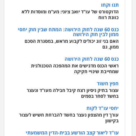
אחסון אתרים
תנו וקחו
מהירות
הגנה
גיבוי
תמיכה
שירותים
מקצועיים לעורכי דין
הדוקטורט של עו"ד יואב ציוני: מע"מ ומוסדות ללא
כוונת רווח
כנס 60 שנה לחוק הירושה: המתח שבין חוק יחסי
ממון לבין חוק הירושה
מרכז התחלה חדשה
האם בני זוג יכולים לקבוע מראש, במסגרת הסכם
אסירים
עבירות מין
שירותים מקצועיים
לעורכי דין
ממון, גם
0544500346
כנס 60 שנה לחוק הירושה
ראשי הכנס מדגישים את המהפכה הטכנולגית
שמחייבת שינויי חקיקה
חפץ חשוד
עצור בתיק ניסיון רצח קיבל חבילה מעו"ד ונעצר
בחשד לסחר בסמים
יחסי עו"ד לקוח
עורך דין מהצפון נעצר בחשד להברחת חשיש לעצור
בקישון
עו"ד ליאור קצב הורשע בבית-הדין המשמעתי