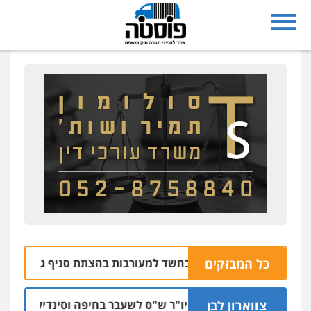
כל המבזקים
תושבי רחובות נעצרו בחשד למעורבות בהצתת סניף ג'פניקה בגבע
צווארון לבן
כתב אישום: יו"ר ש"ס לשעבר בחיפה וסינדיקאט ההלווא