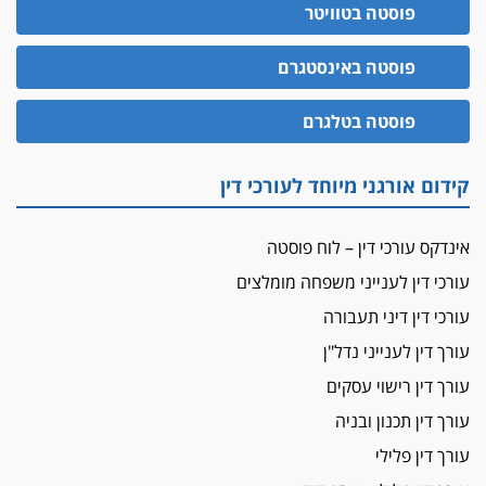
הדין למשמעת
פוסטה בטוויטר
האופנוע חזר הביתה
פוסטה באינסטגרם
עו"ד גיל פרידמן והרפתקאות אופנוע השטח שלו
הזכות לטנף
פוסטה בטלגרם
זוכה עורך-דין שהשווה את ברק לסינוואר ואת
"הבמות של קפלן" לחמאס
קידום אורגני מיוחד לעורכי דין
מאסר לעורך הדין
מאסר בפועל לעו"ד מהצפון שהגיש תביעות
אינדקס עורכי דין – לוח פוסטה
פיקטיביות בשם פלסטינים
עורכי דין לענייני משפחה מומלצים
על המידתיות
ביה"ד המשמעתי ביטל השעיה לצמיתות של
עורכי דין דיני תעבורה
עורכת-דין שהביעה שמחה ב-7 באוקטובר
עורך דין לענייני נדל"ן
אשם
עורך דין רישוי עסקים
עו"ד הלל בבייב הורשע בהונאת עשרות לקוחות,
עורך דין תכנון ובניה
ההסדר: 7-9 שנות מאסר
עורך דין פלילי
דין ומקרקעין