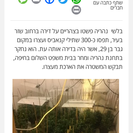
דין
שתף כתבה עם
Print
חברים
0504578527
רונן הלל – מוניטין
בלשי נהריה פשטו בצהריים על דירה ברחוב שזר
מחיקת כתבות מגוגל ודחיקת אזכורים
שליליים
שירותים מקצועיים לעורכי דין
בעיר, תפסו כ-300 שתילי קנאביס ועצרו במקום
0522508109
גבר בן 29, אשר היה בדירה אותה עת. הוא נחקר
בתחנת נהריה ומחר בבית משפט השלום בחיפה,
אחסון אתרים
מהירות
הגנה
גיבוי
תמיכה
שירותים
תבקש המשטרה את הארכת מעצרו.
מקצועיים לעורכי דין
מרכז התחלה חדשה
אסירים
עבירות מין
שירותים מקצועיים
לעורכי דין
0544500346
מאיה בלום, עו"ס, טיפול ושיקום
טיפול בהתמכרויות
שירותים מקצועיים