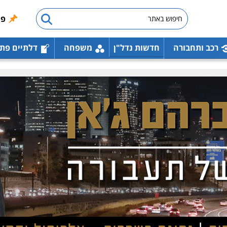
פו
רכב ותחבורה
חדשות נדל"ן
משפחה
דלתיים פת