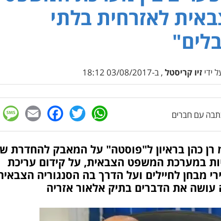
אית לאזרחית בלתי
לים"
 ידי
זיו קריסטל
, ב-03/08/2017 18:12
e
cebook
mail
WhatsApp
Twitter
בה עם חברים
 רן כהן בראיון ל"פוסטה" על המאבק להחדרת שי
יות במערכת המשפט הצבאית, על קידום עריכת
י מבחן לחיילים ועל הדרך בה הסנגוריה הצבאית
 עושה את הדברים בתיק אלאור אזריה