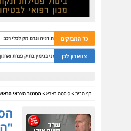
כל המבזקים
ושלך סמוך לבית בשכונת דניה וגרם נזק לכלי רכב
05.08 | 11:27
צווארון לבן
יר והאפליה מול ניצב מני בנימין בתיק נצרת וארגון בכרי
05.08 | 08:53
דף הבית
>
פוסטה בצבא
>
הסנגור הצבאי הראשי
הסנ
"הפ