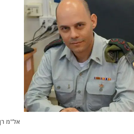
אל"מ רן 