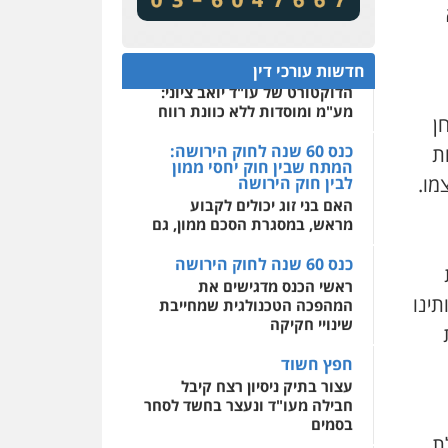
שירותים מקצועיים לעורכי
זכויות צרכנים להגנה על עסקים
דין
קטנים
0522508109
תנו וקחו
חדשות עורכי דין
הדוקטורט של עו"ד יואב ציוני:
אחסון אתרים
מע"מ ומוסדות ללא כוונת רווח
ן
מהירות
הגנה
גיבוי
תמיכה
שירותים מקצועיים
כנס 60 שנה לחוק הירושה:
ת
לעורכי דין
המתח שבין חוק יחסי ממון
מו.
לבין חוק הירושה
האם בני זוג יכולים לקבוע
מרכז התחלה חדשה
מראש, במסגרת הסכם ממון, גם
אסירים
עבירות מין
שירותים מקצועיים לעורכי
כנס 60 שנה לחוק הירושה
דין
ראשי הכנס מדגישים את
0544500346
תינו
המהפכה הטכנולגית שמחייבת
שינויי חקיקה
חפץ חשוד
עצור בתיק ניסיון רצח קיבל
חבילה מעו"ד ונעצר בחשד לסחר
בסמים
ת