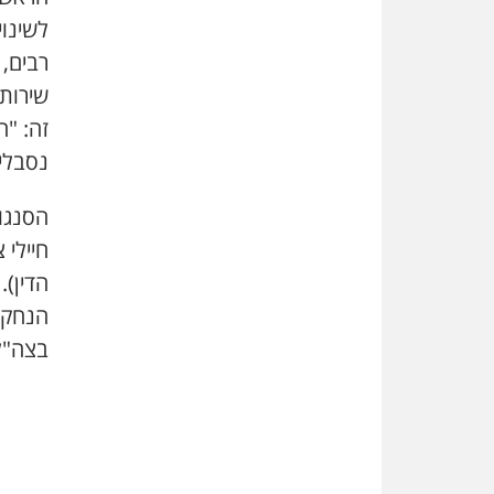
לשינו
רבים,
שירות 
זה: "ה
נסבלים
הסנגו
חיילי 
הדין).
הנחקר
בצה"ל