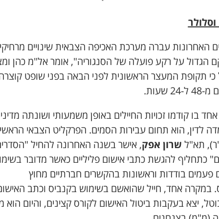
וסלולר
ם האחרונות עברה מערכת האכיפה הצבאית שינויים מרחיקי
 הגדול על רקע פועלה של הסנגוריה", אומר אל"מ כהן ומצי
כי תקופת המעצר הראשונית לפני הבאה בפני שופט קוצרה 
ם מ-
48
ל-
24
שעות.
חד בו קודמו זכויות החיילים באופן משמעותי ושונתה מדיני
ה לדין, הוא תחום עבירות הסמים. הפרקליט הצבאי הראשי
ר), תא"ל
שרון אפק
, אישר בשנה האחרונה להחיל "הסדרי
ם" כתחליף להגשת כתבי אישום פליליים כאשר מדובר בשימו
 פעמים בודדות וראשונות בהקשרים חברתיים מחוץ
.
במקרה אחד, חייל שהואשם בשימוש בקנביס וכתב האישום
וטל, יצא בעקבות ביטול האישום לקורס קצינים, והיום הוא 
 (מ"מ) בצנחנים.