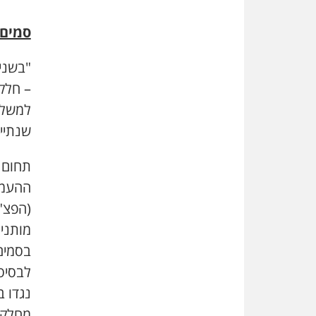
סמים 
"בשני
– חלקם
למשל 
שנתיי
תחום א
ההעמד
(הפצ"
מותני
בסמים
לבסיס
נגדו ב
מחלקה