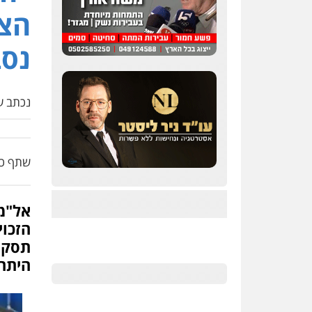
הצב
נסב
נכתב על
שתף כת
אל"מ
הזכו
תסקיר
היתה