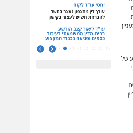
יחסי עו"ד לקוח
עורך דין מהצפון נעצר בחשד
להברחת חשיש לעצור בקישון
ניין
עו"ד ליאור קצב הורשע
בבית-הדין המשמעתי בעיכוב
כספים ופגיעה בכבוד המקצוע
חודש בלבד לאחר שהופיע בכנס
לשכת עורכי הדין, קצב הורשע
ע של
10 מיליון
עורך-דין חשוד בהעלמת הכנסות
והתחמקות ממס רכישה
ם
קטינים בסביבה מנוכרת
ן.
"ניכור הורי מכת מדינה": איך
מתמודדים עם ההשלכות
ההרסניות של התופעה?
אלה המינויים
הוועדה לבחירת שופטים בחרה
26 שופטים ורשמים נוספים