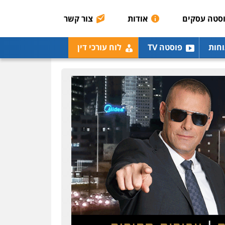
רונן הלל – מוניטין
מחיקת כתבות מגוגל
סטה עסקים
אודות
צור קשר
ודחיקת אזכורים שליליים
שירותים מקצועיים לעורכי
דין
וחות
פוסטה TV
לוח עורכי דין
0522508109
אחסון אתרים
מהירות
הגנה
גיבוי
תמיכה
שירותים מקצועיים
לעורכי דין
מרכז התחלה חדשה
אסירים
עבירות מין
שירותים מקצועיים לעורכי
דין
0544500346
מאיה בלום, עו"ס,
טיפול ושיקום
טיפול בהתמכרויות
שירותים מקצועיים לעורכי