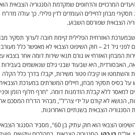
יעדים המרכזיים והדחופים שמקדמת הסנגוריה הצבאית הוא
תסקירי מבחן לחיילים העומדים לדין פלילי. כך עולה מדו"ח
ריה הצבאית שפורסם השבוע.
שבמערכת האזרחית הפלילית קיימת חובה לערוך תסקיר מבח
 לפני גיל
21
– חוק השיפוט הצבאי לא מאפשר כלל מעורבו
רות המבחן האזרחי או גורם תנאי שירות דומה אחר בצבא עצ
ה, האבסורדית, היא שבעוד שבני גילם שנאשמים בעבירות
ת והשתמטו או קיבלו פטור משירות, יקבלו בדרך כלל הקלה
 על בסיס תסקיר מבחן, חיילים המשרתים במערכת הצבאית
ם למאסר ללא קבלת הזדמנות דומה. "חרף חלוף הזמן ופניו
ות, הנושא לא קודם על ידי צה"ל", מבהיר הדו"ח המסכם את
ת הסנגוריה הצבאית בשנתיים האחרונות.
השיפוט הצבאי הוא חוק עתיק בן
60
", מסביר הסנגור הצבאי
, אל"מ
רן כהן
. הסנגוריה הצבאית, במהלכים עיקשים, פועל