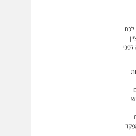
פלסטינים
על המידתיות
ביה"ד המשמעתי ביטל השעיה
 לכת
לצמיתות של עורכת-דין שהביעה
שמחה ב-7 באוקטובר
ין
לפני
אשם
עו"ד הלל בבייב הורשע בהונאת
עשרות לקוחות, ההסדר: 7-9
שנות מאסר
ות
דין ומקרקעין
עורך דין ברמת השרון נחקר
ם
בחשד למרמה בעסקת נדל"ן
ש
"אני מכינה 5-6 ג'וינטים ביום"
תובעת משטרתית פוטרה בחשד
לעישון סמים שנחשף בפעילות
בלשים בטלגרם
מפקד
לא בכל יום