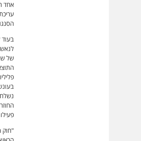
אחד ה
עריכת 
הסנגו
בעוד 
לנאשם
של שי
התוצא
פליליו
בעונש
נשלחי
החוזר
פעילו
"חוק 
הראשי