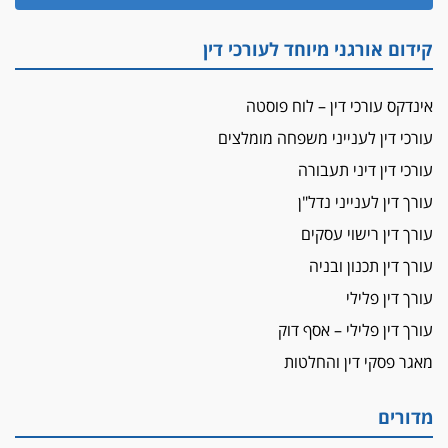
זוכה עורך-דין שהשווה את ברק לסינוואר ואת
"הבמות של קפלן" לחמאס
קידום אורגני מיוחד לעורכי דין
מאסר לעורך הדין
מאסר בפועל לעו"ד מהצפון שהגיש תביעות
אינדקס עורכי דין – לוח פוסטה
פיקטיביות בשם פלסטינים
עורכי דין לענייני משפחה מומלצים
על המידתיות
ביה"ד המשמעתי ביטל השעיה לצמיתות של
עורכי דין דיני תעבורה
עורכת-דין שהביעה שמחה ב-7 באוקטובר
עורך דין לענייני נדל"ן
אשם
עורך דין רישוי עסקים
עו"ד הלל בבייב הורשע בהונאת עשרות לקוחות,
עורך דין תכנון ובניה
ההסדר: 7-9 שנות מאסר
עורך דין פלילי
דין ומקרקעין
עורך דין פלילי – אסף דוק
עורך דין ברמת השרון נחקר בחשד למרמה בעסקת
נדל"ן
מאגר פסקי דין והחלטות
"אני מכינה 5-6 ג'וינטים ביום"
תובעת משטרתית פוטרה בחשד לעישון סמים
מדורים
שנחשף בפעילות בלשים בטלגרם