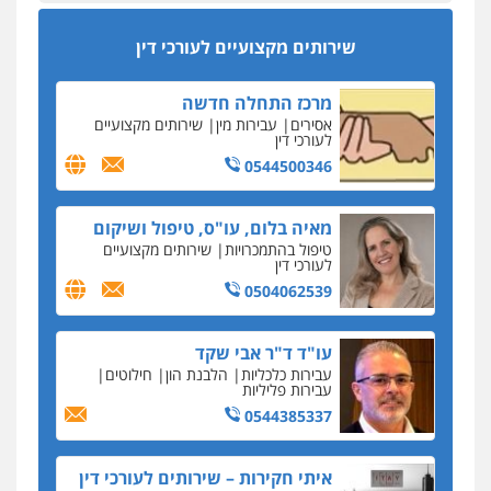
מקצועיים לעורכי דין
סקס בכל מחיר
שירותים מקצועיים לעורכי דין
כתב האישום נגד עו"ד עידן דביר: האונס והמחירון
לאקטים מיניים
מרכז התחלה חדשה
כתב אישום: יו"ר ש"ס לשעבר בחיפה וסינדיקאט
אסירים
עבירות מין
שירותים מקצועיים
ההלוואות של משפחת הרינג
לעורכי דין
הפרקליטות: הרב נתנאל חייק ואביו הרב אריה חייק
0544500346
שמשו אנשי
החשוד ברצח עו"ד ארבל פלדמן טען לרקע נפשי
מאיה בלום, עו"ס, טיפול ושיקום
ושתק בחקירתו
טיפול בהתמכרויות
שירותים מקצועיים
לעורכי דין
בבית המשפט התברר כי לחשוד, אחמד אלרג'וב
מרמלה, לא נערכה
0504062539
יחסי עו"ד לקוח
עו"ד ד"ר אבי שקד
עורכת דין נעצרה בחשד להעברת סם לנאשם בכלא
עבירות כלכליות
הלבנת הון
חילוטים
השרון
עבירות פליליות
0544385337
דבר למיקרופון
נציב תלונות הציבור על השופטים: עדיף למעט
בפרקטיקה של דיונים "מחוץ לפרוטוקול"
איתי חקירות – שירותים לעורכי דין