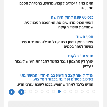
האם בני זוג יכולים לקבוע מראש, במסגרת הסכם
אסירים
עבירות מין
שירותים מקצועיים
לעורכי דין
ממון, גם
0544500346
כנס 60 שנה לחוק הירושה
ראשי הכנס מדגישים את המהפכה הטכנולגית
שמחייבת שינויי חקיקה
חפץ חשוד
עצור בתיק ניסיון רצח קיבל חבילה מעו"ד ונעצר
בחשד לסחר בסמים
יחסי עו"ד לקוח
עורך דין מהצפון נעצר בחשד להברחת חשיש לעצור
בקישון
עו"ד ליאור קצב הורשע בבית-הדין המשמעתי
בעיכוב כספים ופגיעה בכבוד המקצוע
חודש בלבד לאחר שהופיע בכנס לשכת עורכי הדין,
קצב הורשע
10 מיליון
עורך-דין חשוד בהעלמת הכנסות והתחמקות ממס