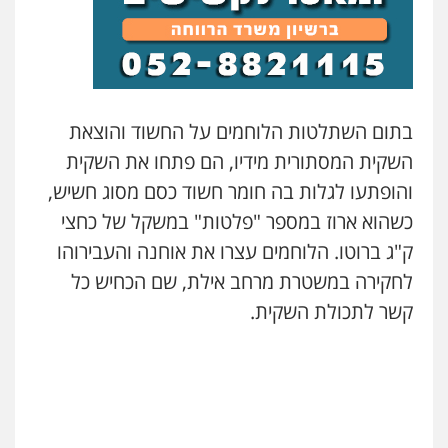
בתום השתלטות הלוחמים על החשוד והוצאת
השקית המסתורית מידיו, הם פתחו את השקית
והופתעו לגלות בה חומר חשוד כסם מסוג חשיש,
כשהוא ארוז במספר "פלטות" במשקל של כחצי
ק"ג ברוטו. הלוחמים עצרו את אוחנה והעבירוהו
לחקירה במשטרת מרחב אילת, שם הכחיש כל
ניר קידר – צלם
קשר לתכולת השקית.
צילום עורכי דין
שירותים מקצועיים לעורכי
דין
0504578527
רונן הלל – מוניטין
מחיקת כתבות מגוגל ודחיקת אזכורים
שליליים
שירותים מקצועיים לעורכי דין