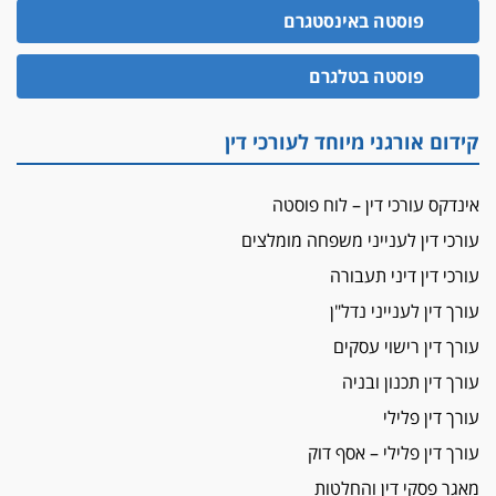
האופנוע חזר הביתה
פוסטה באינסטגרם
עו"ד גיל פרידמן והרפתקאות אופנוע השטח שלו
הזכות לטנף
פוסטה בטלגרם
זוכה עורך-דין שהשווה את ברק לסינוואר ואת
"הבמות של קפלן" לחמאס
קידום אורגני מיוחד לעורכי דין
מאסר לעורך הדין
מאסר בפועל לעו"ד מהצפון שהגיש תביעות
אינדקס עורכי דין – לוח פוסטה
פיקטיביות בשם פלסטינים
עורכי דין לענייני משפחה מומלצים
על המידתיות
ביה"ד המשמעתי ביטל השעיה לצמיתות של
עורכי דין דיני תעבורה
עורכת-דין שהביעה שמחה ב-7 באוקטובר
עורך דין לענייני נדל"ן
אשם
עורך דין רישוי עסקים
עו"ד הלל בבייב הורשע בהונאת עשרות לקוחות,
עורך דין תכנון ובניה
ההסדר: 7-9 שנות מאסר
עורך דין פלילי
דין ומקרקעין
עורך דין פלילי – אסף דוק
עורך דין ברמת השרון נחקר בחשד למרמה בעסקת
נדל"ן
מאגר פסקי דין והחלטות