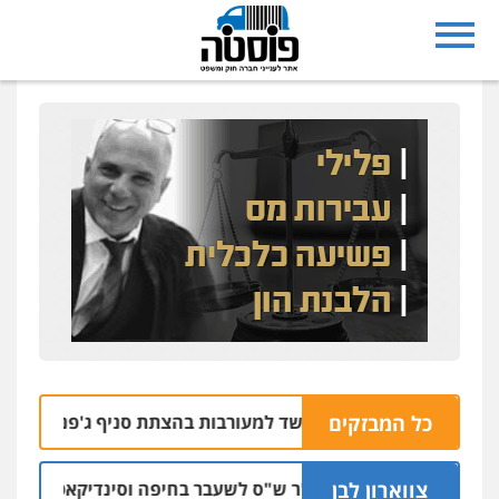
כל המבזקים
שבי רחובות נעצרו בחשד למעורבות בהצתת סניף ג'פניקה בגבעתי
צווארון לבן
כתב אישום: יו"ר ש"ס לשעבר בחיפה וסינדיקאט ההלוואות