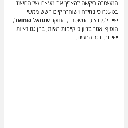
המשטרה ביקשה להאריך את מעצרו של החשוד
בטענה כי במידה וישוחרר קיים חשש ממשי
שיימלט. נציג המשטרה, החוקר
שמואל שמואל
,
הוסיף ואמר בדיון כי קיימות ראיות, בהן גם ראיות
ישירות, נגד החשוד.
ניר קידר – צלם
צילום עורכי דין
שירותים מקצועיים לעורכי
דין
0504578527