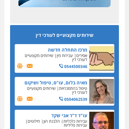
0522508109
עסקה חמה
מפקח במס הכנסה ועורך-דין חשודים בהצהרה כוזבת
אחסון אתרים
על עסקת נדל"ן בצפון
מהירות
הגנה
גיבוי
תמיכה
שירותים
מקצועיים לעורכי דין
סקס בכל מחיר
שירותים מקצועיים לעורכי דין
כתב האישום נגד עו"ד עידן דביר: האונס והמחירון
לאקטים מיניים
מרכז התחלה חדשה
כתב אישום: יו"ר ש"ס לשעבר בחיפה וסינדיקאט
אסירים
עבירות מין
שירותים מקצועיים
ההלוואות של משפחת הרינג
לעורכי דין
הפרקליטות: הרב נתנאל חייק ואביו הרב אריה חייק
0544500346
שמשו אנשי
החשוד ברצח עו"ד ארבל פלדמן טען לרקע נפשי
מאיה בלום, עו"ס, טיפול ושיקום
ושתק בחקירתו
טיפול בהתמכרויות
שירותים מקצועיים
לעורכי דין
בבית המשפט התברר כי לחשוד, אחמד אלרג'וב
מרמלה, לא נערכה
0504062539
יחסי עו"ד לקוח
עו"ד ד"ר אבי שקד
עורכת דין נעצרה בחשד להעברת סם לנאשם בכלא
עבירות כלכליות
הלבנת הון
חילוטים
השרון
עבירות פליליות