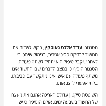
רונן הלל – מוניטין
מחיקת כתבות מגוגל ודחיקת אזכורים
שליליים
שירותים מקצועיים לעורכי דין
0522508109
אחסון אתרים
מהירות
הגנה
גיבוי
תמיכה
שירותים
מקצועיים לעורכי דין
הסנגור,
עו"ד אלכס גאוסקין
, ביקש לשלוח את
החשוד לבדיקה פסיכיאטרית, בנימוק שיתכן כי
לאחר שיקבל טיפול הוא יתחיל לשתף פעולה.
מרכז התחלה חדשה
הסנגור הוסיף כי במצב הדברים שבו החשוד אינו
אסירים
עבירות מין
שירותים מקצועיים
לעורכי דין
משתף פעולה עם איש ואינו מתקשר עם סביבתו,
0544500346
בלתי אפשרי לייצג אותו.
מאיה בלום, עו"ס, טיפול ושיקום
השופטת טיקטין עדולם האריכה אמנם את מעצרו
טיפול בהתמכרויות
שירותים מקצועיים
לעורכי דין
של החשוד בשבעה ימים, אולם הוסיפה כי יש
0504062539