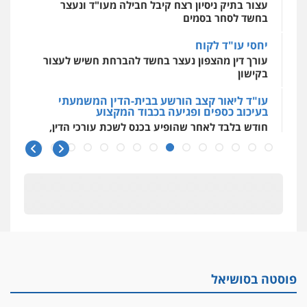
עצור בתיק ניסיון רצח קיבל חבילה מעו"ד ונעצר
בחשד לסחר בסמים
יחסי עו"ד לקוח
עורך דין מהצפון נעצר בחשד להברחת חשיש לעצור
בקישון
עו"ד ליאור קצב הורשע בבית-הדין המשמעתי
בעיכוב כספים ופגיעה בכבוד המקצוע
חודש בלבד לאחר שהופיע בכנס לשכת עורכי הדין,
קצב הורשע
10 מיליון
עורך-דין חשוד בהעלמת הכנסות והתחמקות ממס
רכישה
קטינים בסביבה מנוכרת
"ניכור הורי מכת מדינה": איך מתמודדים עם
ההשלכות ההרסניות של התופעה?
פוסטה בסושיאל
אלה המינויים
הוועדה לבחירת שופטים בחרה 26 שופטים ורשמים
נוספים