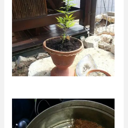
ניר קידר – צלם
צילום עורכי דין
שירותים מקצועיים לעורכי
דין
0504578527
רונן הלל – מוניטין
מחיקת כתבות מגוגל ודחיקת אזכורים
שליליים
שירותים מקצועיים לעורכי דין
0522508109
אחסון אתרים
מהירות
הגנה
גיבוי
תמיכה
שירותים
מקצועיים לעורכי דין