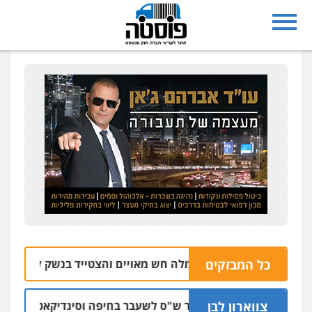
כל המבזקים
ד מסיבת הנובה מרמלה חש מאויים והצטייד בנשק ללא רישיון
43
צווארון לבן
כתב אישום: יו"ר ש"ס לשעבר בחיפה וסינדיקאט ההלוואות ש