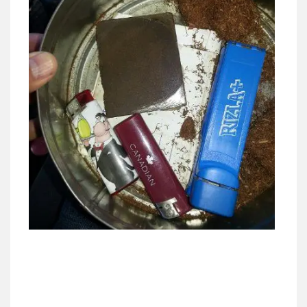
מרכז התחלה חדשה
אסירים
עבירות מין
שירותים מקצועיים
לעורכי דין
0544500346
מאיה בלום, עו"ס, טיפול ושיקום
טיפול בהתמכרויות
שירותים מקצועיים
לעורכי דין
0504062539
עו"ד ד"ר אבי שקד
עבירות כלכליות
הלבנת הון
חילוטים
עבירות פליליות
0544385337
איתי חקירות – שירותים לעורכי דין
חקירות פרטיות
חקירות כלכליות
חקירות
אישות
איתורים
0537865001