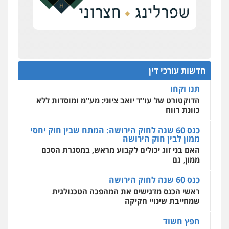
על סדר היום
כנס תובענות ייצוגיות: "בעקבות ה-AI התפתח טרנד
רונן הלל – מוניטין
תביעות הגנת הפרטיות"
מחיקת כתבות מגוגל ודחיקת אזכורים
שליליים
שירותים מקצועיים לעורכי דין
מחוז מרכז לפני הכנסת
0522508109
כנס תביעות ייצוגיות: הדילמה בין זכויות צרכנים
להגנה על עסקים קטנים
חדשות עורכי דין
אחסון אתרים
תנו וקחו
מהירות
הגנה
גיבוי
תמיכה
שירותים
מקצועיים לעורכי דין
הדוקטורט של עו"ד יואב ציוני: מע"מ ומוסדות ללא
כוונת רווח
כנס 60 שנה לחוק הירושה: המתח שבין חוק יחסי
ממון לבין חוק הירושה
מרכז התחלה חדשה
האם בני זוג יכולים לקבוע מראש, במסגרת הסכם
אסירים
עבירות מין
שירותים מקצועיים
לעורכי דין
ממון, גם
0544500346
כנס 60 שנה לחוק הירושה
ראשי הכנס מדגישים את המהפכה הטכנולגית
שמחייבת שינויי חקיקה
חפץ חשוד