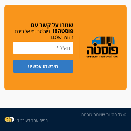
די לאלימות
פאנל הלשכה על האלימות: "כישלון שמתחיל בחינוך
ונגמר במשטרה"
שמרו על קשר עם
פוסטה!!!
ניוזלטר יומי אל תיבת
מנכ"ל עכשיו
הדואר שלכם
בימ"ש מחוזי: החלטת עמית בכר לדחות מינוי מנכ"ל
חדש ללשכה אינה סבירה
משפחה ופוליטיקה
עו"ד גלעד מנשה ויאיר בכורו חגגו בר מצווה, שרי
הליכוד הפציצו
אתיקה בהקפאה
הקדנציה החוקית של ועדות האתיקה הסתיימה
והלשכה מצאה פתרון מאולתר
הזעקה
עשרות עורכי דין הפגינו בחיפה: "דמנו אינו הפקר,
© כל הזכויות שמורות פוסטה
דורשים הגנה וביטחון"
בניית אתר לעורך דין
על אלימות שוטרים, ושופטים