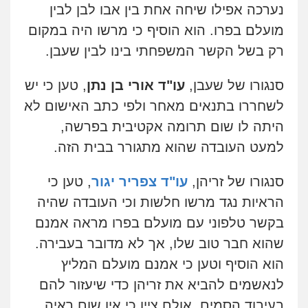
צילום עורכי דין
שירותים מקצועיים לעורכי
נערכה אפילו שיחה אחת בין אבו לבן לבין
דין
מועלם בפרו. הוא הוסיף כי מרשו היה במקום
0504578527
רק בשל הקשר המשפחתי בינו לבין שעבן.
רונן הלל – מוניטין
סנגורו של שעבן,
עו"ד אורי בן נתן
, טען כי יש
מחיקת כתבות מגוגל ודחיקת אזכורים
שליליים
שירותים מקצועיים לעורכי דין
לשחררו בתנאים מאחר ולפי כתב האישום לא
0522508109
היתה לו שום תרומה אקטיבית בפרשה,
למעט העובדה שהוא מתגורר בבית הזה.
אחסון אתרים
מהירות
הגנה
גיבוי
תמיכה
שירותים
מקצועיים לעורכי דין
סנגורו של זריהן,
עו"ד צפריר יגור
, טען כי
הראיות נגד מרשו חלשות וכי העובדה שהיה
בקשר טלפוני עם מועלם בפרו מראה אמנם
מרכז התחלה חדשה
שהוא חבר טוב שלו, אך לא מדובר בעבירה.
אסירים
עבירות מין
שירותים מקצועיים
לעורכי דין
הוא הוסיף וטען כי אמנם מועלם המליץ
0544500346
לנאשמים להביא את זריהן כדי שיעזור להם
בעיבוד הסמים, אולם ציין כי אין שום ראיה
מאיה בלום, עו"ס, טיפול ושיקום