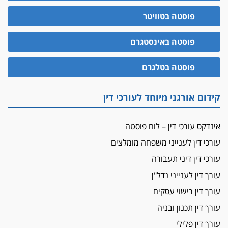
יו"ר מחוז ת"א משבץ עובדות שלו למינוי דייני בית
הדין למשמעת
פוסטה בטוויטר
האופנוע חזר הביתה
פוסטה באינסטגרם
עו"ד גיל פרידמן והרפתקאות אופנוע השטח שלו
הזכות לטנף
פוסטה בטלגרם
זוכה עורך-דין שהשווה את ברק לסינוואר ואת
"הבמות של קפלן" לחמאס
קידום אורגני מיוחד לעורכי דין
מאסר לעורך הדין
מאסר בפועל לעו"ד מהצפון שהגיש תביעות
אינדקס עורכי דין – לוח פוסטה
פיקטיביות בשם פלסטינים
עורכי דין לענייני משפחה מומלצים
על המידתיות
ביה"ד המשמעתי ביטל השעיה לצמיתות של
עורכי דין דיני תעבורה
עורכת-דין שהביעה שמחה ב-7 באוקטובר
עורך דין לענייני נדל"ן
אשם
עורך דין רישוי עסקים
עו"ד הלל בבייב הורשע בהונאת עשרות לקוחות,
עורך דין תכנון ובניה
ההסדר: 7-9 שנות מאסר
עורך דין פלילי