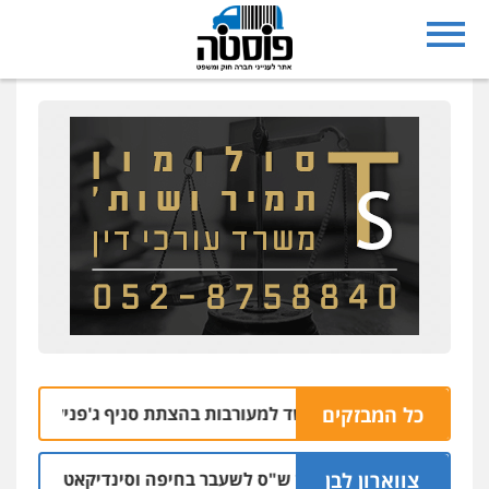
כל המבזקים
 רחובות נעצרו בחשד למעורבות בהצתת סניף ג'פניקה בגבעתיים
צווארון לבן
כתב אישום: יו"ר ש"ס לשעבר בחיפה וסינדיקאט ההלוואות של