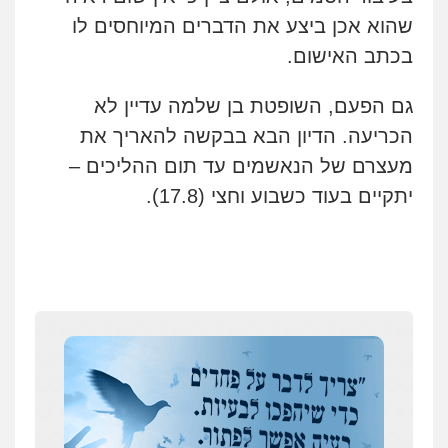
טיפול בהתמכרויות
שירותים מקצועיים
שהוא אכן ביצע את הדברים המיוחסים לו
לעורכי דין
בכתב האישום.
0504062539
גם הפעם, השופטת בן שלמה עדיין לא
עו"ד ד"ר אבי שקד
עבירות כלכליות
הלבנת הון
חילוטים
הכריעה. הדיון הבא בבקשה להאריך את
עבירות פליליות
מעצרם של הנאשמים עד תום ההליכים –
0544385337
יתקיים בעוד כשבוע וחצי (17.8).
איתי חקירות – שירותים לעורכי דין
חקירות פרטיות
חקירות כלכליות
חקירות
אישות
איתורים
0537865001
איומים כתובים
תושב סכנין חשוד ששלח הודעות מאיימות לעורך דין
ניר קידר – צלם
מקומי
צילום עורכי דין
שירותים מקצועיים לעורכי
דין
אבי שקד מונה
0504578527
כחבר ועדת איסור הלבנת הון בלשכת עורכי הדין