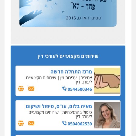
רונן הלל – מוניטין
194 עורכי הדין החדשים
מחיקת כתבות מגוגל ודחיקת אזכורים
אחרי המלחמה: הוסמכו בירושלים עורכות ועורכי
שליליים
שירותים מקצועיים לעורכי דין
הדין החדשים
0522508109
עסקה חמה
מפקח במס הכנסה ועורך-דין חשודים בהצהרה כוזבת
אחסון אתרים
על עסקת נדל"ן בצפון
מהירות
הגנה
גיבוי
תמיכה
שירותים
מקצועיים לעורכי דין
סקס בכל מחיר
שירותים מקצועיים לעורכי דין
כתב האישום נגד עו"ד עידן דביר: האונס והמחירון
לאקטים מיניים
מרכז התחלה חדשה
כתב אישום: יו"ר ש"ס לשעבר בחיפה וסינדיקאט
אסירים
עבירות מין
שירותים מקצועיים
ההלוואות של משפחת הרינג
לעורכי דין
הפרקליטות: הרב נתנאל חייק ואביו הרב אריה חייק
0544500346
שמשו אנשי
החשוד ברצח עו"ד ארבל פלדמן טען לרקע נפשי
מאיה בלום, עו"ס, טיפול ושיקום
ושתק בחקירתו
טיפול בהתמכרויות
שירותים מקצועיים
לעורכי דין
בבית המשפט התברר כי לחשוד, אחמד אלרג'וב
מרמלה, לא נערכה
0504062539
יחסי עו"ד לקוח