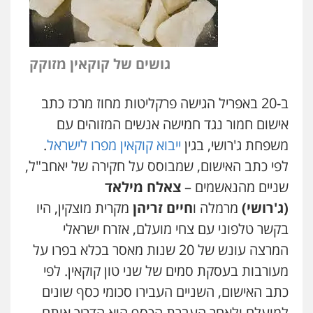
גושים של
קוקאין מזוקק
ב-20 באפריל הגישה פרקליטות מחוז מרכז כתב
אישום חמור נגד חמישה אנשים המזוהים עם
משפחת ג'רושי, בגין
ייבוא קוקאין מפרו לישראל
.
לפי כתב האישום, שמבוסס על חקירה של יאחב"ל,
שניים מהנאשמים –
צאלח מילאד
(ג'רושי)
מרמלה ו
חיים זריהן
מקרית מוצקין, היו
בקשר טלפוני עם צחי מועלם, אזרח ישראלי
המרצה עונש של 20 שנות מאסר בכלא בפרו על
מעורבות בעסקת סמים של שני טון קוקאין. לפי
כתב האישום, השניים העבירו סכומי כסף שונים
למועלם ולאחר העברת הכסף הוא הדריך אותם