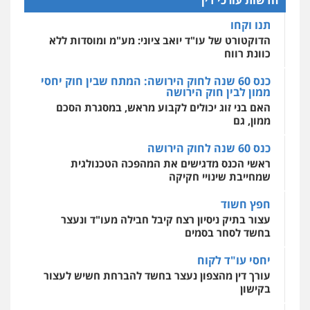
חדשות עורכי דין
אחסון אתרים
תנו וקחו
מהירות
הגנה
גיבוי
תמיכה
שירותים
מקצועיים לעורכי דין
הדוקטורט של עו"ד יואב ציוני: מע"מ ומוסדות ללא
כוונת רווח
כנס 60 שנה לחוק הירושה: המתח שבין חוק יחסי
ממון לבין חוק הירושה
מרכז התחלה חדשה
האם בני זוג יכולים לקבוע מראש, במסגרת הסכם
אסירים
עבירות מין
שירותים מקצועיים
לעורכי דין
ממון, גם
0544500346
כנס 60 שנה לחוק הירושה
ראשי הכנס מדגישים את המהפכה הטכנולגית
שמחייבת שינויי חקיקה
חפץ חשוד
עצור בתיק ניסיון רצח קיבל חבילה מעו"ד ונעצר
בחשד לסחר בסמים
יחסי עו"ד לקוח
עורך דין מהצפון נעצר בחשד להברחת חשיש לעצור
בקישון