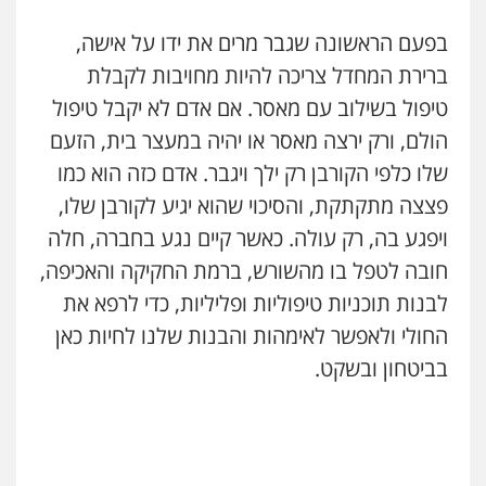
מרכז התחלה חדשה
בפעם הראשונה שגבר מרים את ידו על אישה,
אסירים
עבירות מין
שירותים מקצועיים
לעורכי דין
ברירת המחדל צריכה להיות מחויבות לקבלת
0544500346
טיפול בשילוב עם מאסר. אם אדם לא יקבל טיפול
הולם, ורק ירצה מאסר או יהיה במעצר בית, הזעם
מאיה בלום, עו"ס, טיפול ושיקום
שלו כלפי הקורבן רק ילך ויגבר. אדם כזה הוא כמו
טיפול בהתמכרויות
שירותים מקצועיים
לעורכי דין
פצצה מתקתקת, והסיכוי שהוא יגיע לקורבן שלו,
0504062539
ויפגע בה, רק עולה. כאשר קיים נגע בחברה, חלה
חובה לטפל בו מהשורש, ברמת החקיקה והאכיפה,
עו"ד ד"ר אבי שקד
לבנות תוכניות טיפוליות ופליליות, כדי לרפא את
עבירות כלכליות
הלבנת הון
חילוטים
עבירות פליליות
החולי ולאפשר לאימהות והבנות שלנו לחיות כאן
0544385337
בביטחון ובשקט.
איתי חקירות – שירותים לעורכי דין
חקירות פרטיות
חקירות כלכליות
חקירות
אישות
איתורים
0537865001