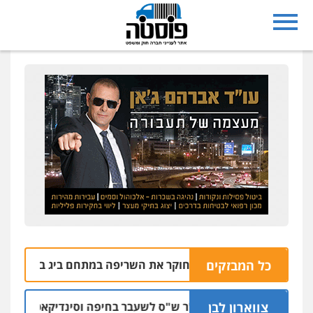
כל המבזקים
צוות חקירה מיוחד חוקר את השריפה במתחם ביג בפתח תקווה
צווארון לבן
כתב אישום: יו"ר ש"ס לשעבר בחיפה וסינדיקאט ההלוואות