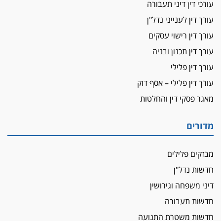
ביה"ד המשמעתי ביטל השעיה לצמיתות של
עורכי דין דיני תעבורה
עורכת-דין שהביעה שמחה ב-7 באוקטובר
עורך דין לענייני נדל"ן
אשם
עורך דין רישוי עסקים
עו"ד הלל בבייב הורשע בהונאת עשרות לקוחות,
עורך דין תכנון ובניה
ההסדר: 7-9 שנות מאסר
עורך דין פלילי
דין ומקרקעין
עורך דין פלילי – אסף דוק
עורך דין ברמת השרון נחקר בחשד למרמה בעסקת
נדל"ן
מאגר פסקי דין והחלטות
"אני מכינה 5-6 ג'וינטים ביום"
תובעת משטרתית פוטרה בחשד לעישון סמים
מדורים
שנחשף בפעילות בלשים בטלגרם
לא בכל יום
מבזקים פלילים
עו"ד שרון נהרי חיתן את בנו הבכור דניאל
חדשות נדל"ן
הכנסת אישרה
דיני משפחה וגירושין
הגבלת שכר טרחה בייצוג נכי צה"ל ונפגעי פעולות
חדשות תעבורה
איבה
חדשות משטרת התנועה