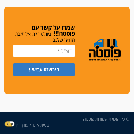
גלוק
די לאלימות
פאנל הלשכה על האלימות: "כישלון שמתחיל בחינוך
ונגמר במשטרה"
שמרו על קשר עם
פוסטה!!!
ניוזלטר יומי אל תיבת
מנכ"ל עכשיו
הדואר שלכם
בימ"ש מחוזי: החלטת עמית בכר לדחות מינוי מנכ"ל
חדש ללשכה אינה סבירה
משפחה ופוליטיקה
עו"ד גלעד מנשה ויאיר בכורו חגגו בר מצווה, שרי
הליכוד הפציצו
אתיקה בהקפאה
הקדנציה החוקית של ועדות האתיקה הסתיימה
והלשכה מצאה פתרון מאולתר
הזעקה
עשרות עורכי דין הפגינו בחיפה: "דמנו אינו הפקר,
© כל הזכויות שמורות פוסטה
דורשים הגנה וביטחון"
בניית אתר לעורך דין
על אלימות שוטרים, ושופטים