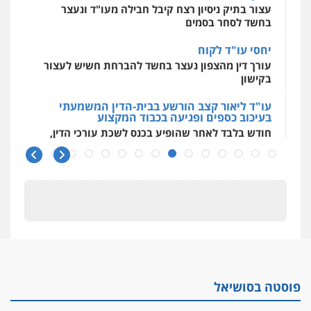
עצור בתיק ניסיון רצח קיבל חבילה מעו"ד ונעצר
בחשד לסחר בסמים
יחסי עו"ד לקוח
עורך דין מהצפון נעצר בחשד להברחת חשיש לעצור
בקישון
עו"ד ליאור קצב הורשע בבית-הדין המשמעתי
בעיכוב כספים ופגיעה בכבוד המקצוע
חודש בלבד לאחר שהופיע בכנס לשכת עורכי הדין,
קצב הורשע
10 מיליון
עורך-דין חשוד בהעלמת הכנסות והתחמקות ממס
רכישה
קטינים בסביבה מנוכרת
"ניכור הורי מכת מדינה": איך מתמודדים עם
ההשלכות ההרסניות של התופעה?
פוסטה בסושיאל
אלה המינויים
הוועדה לבחירת שופטים בחרה 26 שופטים ורשמים