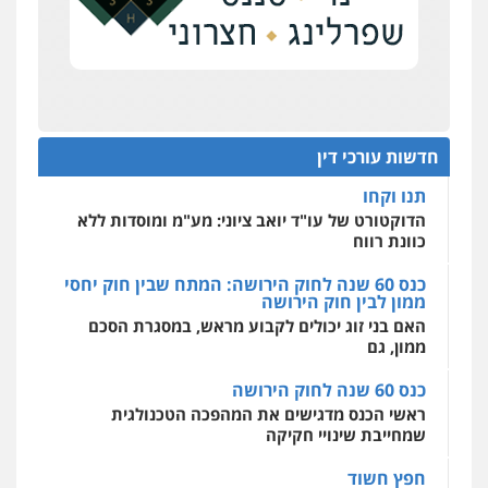
על סדר היום
כנס תובענות ייצוגיות: "בעקבות ה-AI התפתח טרנד
רונן הלל – מוניטין
תביעות הגנת הפרטיות"
מחיקת כתבות מגוגל ודחיקת אזכורים
שליליים
שירותים מקצועיים לעורכי דין
מחוז מרכז לפני הכנסת
0522508109
כנס תביעות ייצוגיות: הדילמה בין זכויות צרכנים
להגנה על עסקים קטנים
חדשות עורכי דין
אחסון אתרים
תנו וקחו
מהירות
הגנה
גיבוי
תמיכה
שירותים
מקצועיים לעורכי דין
הדוקטורט של עו"ד יואב ציוני: מע"מ ומוסדות ללא
כוונת רווח
כנס 60 שנה לחוק הירושה: המתח שבין חוק יחסי
ממון לבין חוק הירושה
מרכז התחלה חדשה
האם בני זוג יכולים לקבוע מראש, במסגרת הסכם
אסירים
עבירות מין
שירותים מקצועיים
לעורכי דין
ממון, גם
0544500346
כנס 60 שנה לחוק הירושה
ראשי הכנס מדגישים את המהפכה הטכנולגית
שמחייבת שינויי חקיקה
חפץ חשוד