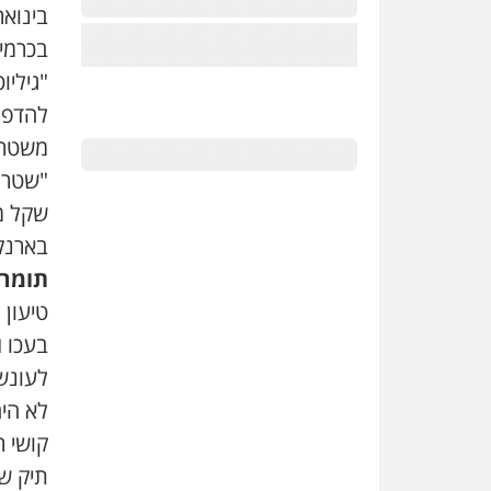
בינוא
בכרמי
"
גיליו
להדפס
משטרת
"
שטרו
שקל מו
בארנק
תומר 
טיעון 
בעכו
ו
לעונש
לא היה
קושי ר
תיק שנ