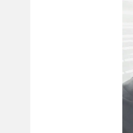
משרות אמון
יו"ר מחוז ת"א משבץ עובדות
שלו למינוי דייני בית הדין
למשמעת
האופנוע חזר הביתה
עו"ד גיל פרידמן והרפתקאות
אופנוע השטח שלו
הזכות לטנף
זוכה עורך-דין שהשווה את ברק
לסינוואר ואת "הבמות של קפלן"
לחמאס
מאסר לעורך הדין
מאסר בפועל לעו"ד מהצפון
שהגיש תביעות פיקטיביות בשם
פלסטינים
על המידתיות
ביה"ד המשמעתי ביטל השעיה
לצמיתות של עורכת-דין שהביעה