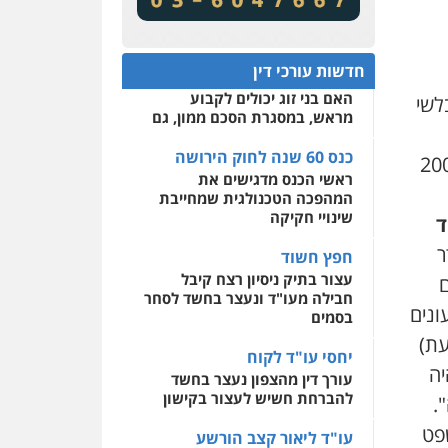
מע"מ ומוסדות ללא כוונת רווח
שירותים מקצועיים לעורכי
דין
כנס 60 שנה לחוק הירושה:
המתח שבין חוק יחסי ממון
0522508109
חדשות עורכי דין
לבין חוק הירושה
האם בני זוג יכולים לקבוע
לשי
אחסון אתרים
מראש, במסגרת הסכם ממון, גם
מהירות
הגנה
גיבוי
תמיכה
שירותים מקצועיים
לעורכי דין
כנס 60 שנה לחוק הירושה
ראשי הכנס מדגישים את
המהפכה הטכנולגית שמחייבת
מרכז התחלה חדשה
שינויי חקיקה
ד
אסירים
עבירות מין
שירותים מקצועיים לעורכי
ר
חפץ חשוד
דין
עצור בתיק ניסיון רצח קיבל
חבילה מעו"ד ונעצר בחשד לסחר
0544500346
ונים
בסמים
עת
)
יחסי עו"ד לקוח
יה
עורך דין מהצפון נעצר בחשד
להברחת חשיש לעצור בקישון
".
שפט
עו"ד ליאור קצב הורשע