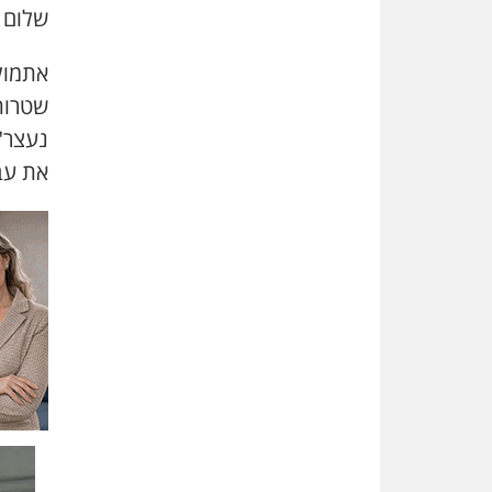
שלום 
אתמו
שטרות
נעצר
"
את עב