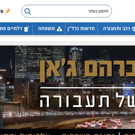
פו
רכב ותחבורה
חדשות נדל"ן
משפחה
דלתיים פת