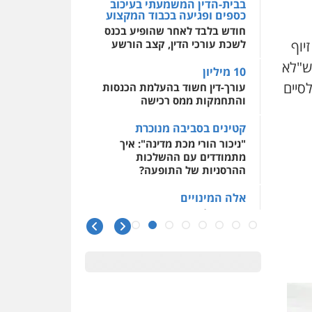
בבית-הדין המשמעתי בעיכוב
כספים ופגיעה בכבוד המקצוע
חודש בלבד לאחר שהופיע בכנס
יוף
לשכת עורכי הדין, קצב הורשע
ש
"
לא
10 מיליון
סיים
עורך-דין חשוד בהעלמת הכנסות
והתחמקות ממס רכישה
קטינים בסביבה מנוכרת
"ניכור הורי מכת מדינה": איך
מתמודדים עם ההשלכות
ההרסניות של התופעה?
אלה המינויים
הוועדה לבחירת שופטים בחרה
26 שופטים ורשמים נוספים
ראו הוזהרתם
הפרקליטות מקדמת הפללת
עורכי דין "קונסילייריז" בחוק
המאבק בארגוני פשיעה