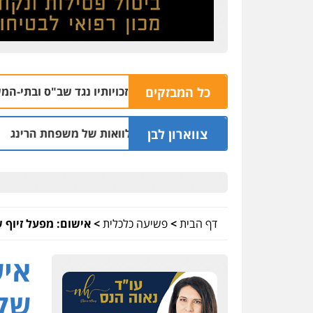
כל המבזקים
טחוני מוטי ממן על זכויותיו נגד שב"ס ובתי-המשפט
06.08 | 16:54
צווארון לבן
בחיפה וסינדיקאט ההלוואות של משפחת הרינג
ש
05.08 | 16:14
דף הבית
>
פשיעה כלכלית
>
אישום: מפעל זיוף שטרות 200 שקל וכרטיסי אשרא
שקל