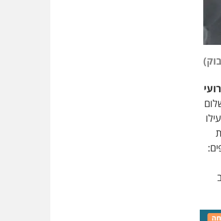
שמחה ב-7 באוקטובר
אשם
עו"ד הלל בבייב הורשע בהונאת
עשרות לקוחות, ההסדר: 7-9
שנות מאסר
בוק)
דין ומקרקעין
עורך דין ברמת השרון נחקר
ועי
בחשד למרמה בעסקת נדל"ן
לום
"אני מכינה 5-6 ג'וינטים ביום"
ילו
תובעת משטרתית פוטרה בחשד
ת
לעישון סמים שנחשף בפעילות
בלשים בטלגרם
ים
:
לא בכל יום
עו"ד שרון נהרי חיתן את בנו
הבכור דניאל
הכנסת אישרה
הגבלת שכר טרחה בייצוג נכי