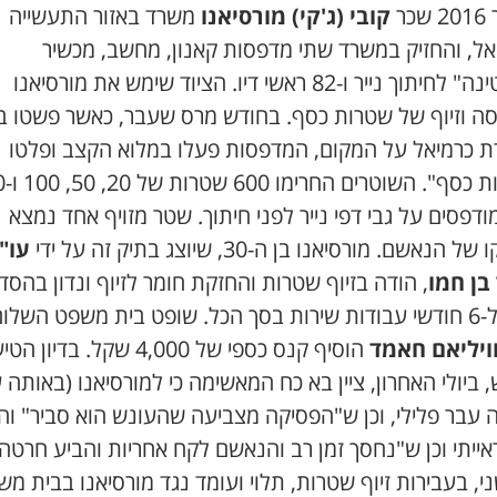
ר
2016
שכר
קובי
(
ג
'
קי
)
מורסיאנו
משרד באזור התעשייה
אל
,
והחזיק במשרד שתי מדפסות קאנון
,
מחשב
,
מכשיר
טינה
"
לחיתוך נייר ו
-82
ראשי דיו
.
הציוד שימש את מורסיאנו
ה וזיוף של שטרות כסף
.
בחודש מרס שעבר
,
כאשר פשטו ב
 כרמיאל על המקום
,
המדפסות פעלו במלוא הקצב ופלטו
ת כסף
".
השוטרים החרימו
600
שטרות של
20, 50, 100
ו
-200
דפסים על גבי דפי נייר לפני חיתוך
.
שטר מזויף אחד נמצא
ו של הנאשם
.
מורסיאנו בן ה
-30,
שיוצג בתיק זה על ידי
עו
"
בן חמו
,
הודה בזיוף שטרות והחזקת חומר לזיוף ונדון בהסד
ל
-6
חודשי עבודות שירות בסך הכל
.
שופט בית משפט השלום
ויליאם חאמד
הוסיף קנס כספי של
4,000
שקל
.
בדיון הטיע
,
ביולי האחרון
,
ציין בא כח המאשימה כי למורסיאנו
(
באותה 
 עבר פלילי
,
וכן ש
"
הפסיקה מצביעה שהעונש הוא סביר
"
וה
אייתי וכן ש
"
נחסך זמן רב והנאשם לקח אחריות והביע חרטה
י
,
בעבירות זיוף שטרות
,
תלוי ועומד נגד מורסיאנו בבית מ