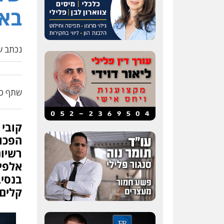
באש
נכתב על
שתף כת
קובי 
הפכו 
רשיונ
אלפי 
בנסיב
קלים