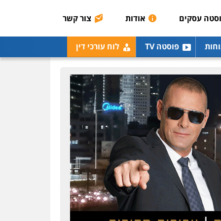
רונן הלל – מוניטין
מחיקת כתבות מגוגל
סטה עסקים
אודות
צור קשר
ודחיקת אזכורים שליליים
שירותים מקצועיים לעורכי
דין
וחות
פוסטה TV
לוח עורכי דין
0522508109
אחסון אתרים
מהירות
הגנה
גיבוי
תמיכה
שירותים מקצועיים
לעורכי דין
מרכז התחלה חדשה
אסירים
עבירות מין
שירותים מקצועיים לעורכי
דין
0544500346
מאיה בלום, עו"ס,
טיפול ושיקום
טיפול בהתמכרויות
שירותים מקצועיים לעורכי