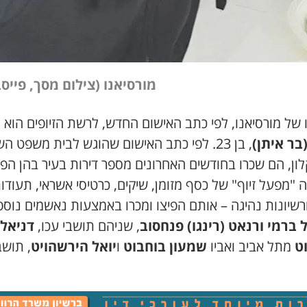
מורסיאנו (צילום מסך, פייס
 של מורסיאנו
,
לפי כתב האישום החדש
,
לרשת הזיופים הוא
ר
בר איתן
)
,
בן
23.
לפי כתב האישום שהוגש לבית משפט הש
ון
,
הם
שכרו בחודשים האחרונים מספר דירות בעיר בהן הפע
ה
"
מפעל זיוף
"
של כסף מזומן
,
שיקים
,
כרטיסי אשראי
,
תעודו
רשיונות נהיגה – אותם הפיצו ומכרו באמצעות נאשמים נוספ
 ברמי ורנאט
(
רינגו
)
פנחסוב
,
שניהם תושבי עכו
,
דניאל
ט
מתל אביב ואביו
שמעון בוחבוט
ו
יואל הירשהויט
,
תושב