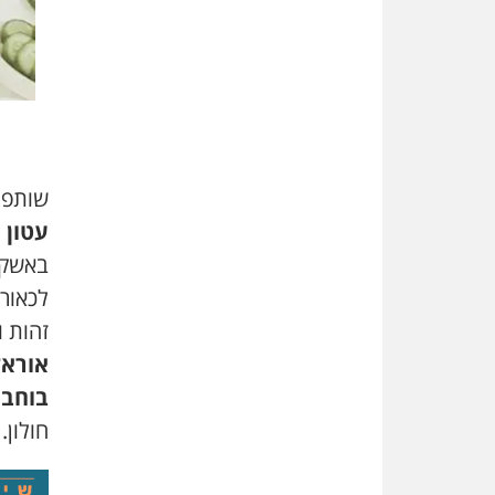
שותפו
עטון
(
באשקל
לכאור
זהות ו
אוראל
בוחבו
חולון
.