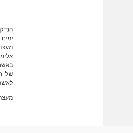
הנדקר
ימים 
מעצרו
אלימו
באשמת
של המ
לאשתו
מעצרו