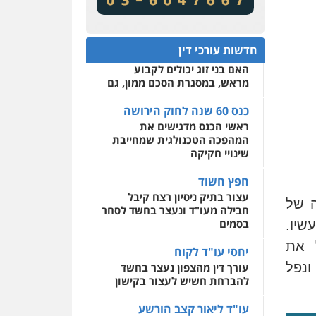
מע"מ ומוסדות ללא כוונת רווח
שירותים מקצועיים לעורכי
דין
כנס 60 שנה לחוק הירושה:
המתח שבין חוק יחסי ממון
0522508109
חדשות עורכי דין
לבין חוק הירושה
האם בני זוג יכולים לקבוע
אחסון אתרים
מראש, במסגרת הסכם ממון, גם
מהירות
הגנה
גיבוי
תמיכה
שירותים מקצועיים
לעורכי דין
כנס 60 שנה לחוק הירושה
ראשי הכנס מדגישים את
המהפכה הטכנולגית שמחייבת
מרכז התחלה חדשה
שינויי חקיקה
אסירים
עבירות מין
שירותים מקצועיים לעורכי
חפץ חשוד
דין
עצור בתיק ניסיון רצח קיבל
ה של
חבילה מעו"ד ונעצר בחשד לסחר
0544500346
בסמים
יו.
ל את
יחסי עו"ד לקוח
ונפל
עורך דין מהצפון נעצר בחשד
להברחת חשיש לעצור בקישון
עו"ד ליאור קצב הורשע