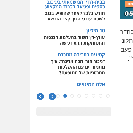
בבית-הדין המשמעתי בעיכוב
כספים ופגיעה בכבוד המקצוע
חודש בלבד לאחר שהופיע בכנס
לשכת עורכי הדין, קצב הורשע
10 מיליון
בחדר
עורך-דין חשוד בהעלמת הכנסות
לונן
והתחמקות ממס רכישה
 פעם
קטינים בסביבה מנוכרת
".
"ניכור הורי מכת מדינה": איך
מתמודדים עם ההשלכות
ההרסניות של התופעה?
אלה המינויים
הוועדה לבחירת שופטים בחרה
26 שופטים ורשמים נוספים
ראו הוזהרתם
הפרקליטות מקדמת הפללת
עורכי דין "קונסילייריז" בחוק
המאבק בארגוני פשיעה