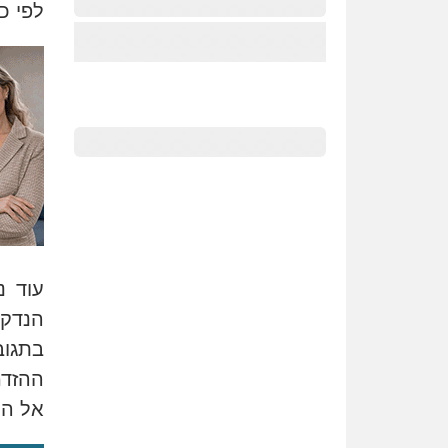
לפי כ
עוד נ
הנדק
בתגוב
ההזדמ
אל ה