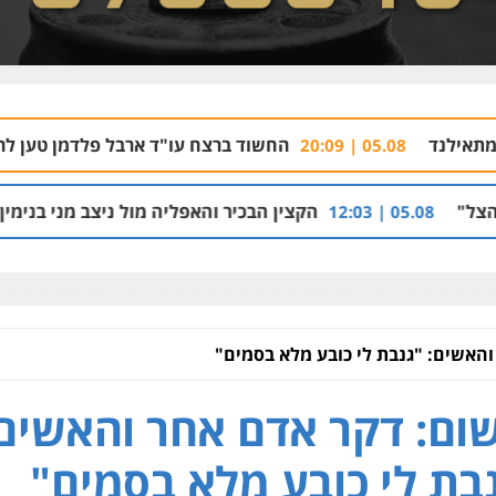
החשוד ברצח עו"ד ארבל פלדמן טען לרקע נפשי ושת
05.08 | 2
הקצין הבכיר והאפליה מול ניצב מני בנימין בתיק נצרת ואר
והאשים: "גנבת לי כובע מלא בסמים"
ום: דקר אדם אחר והאשים
בת לי כובע מלא בסמים"