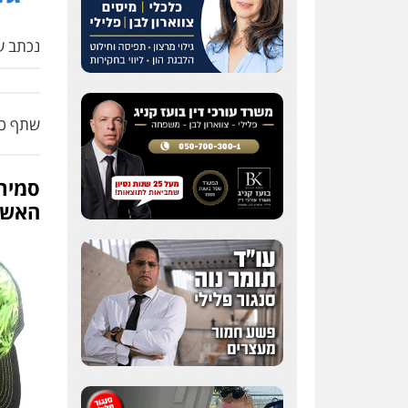
נכתב על
שתף כת
סמיר
האשים