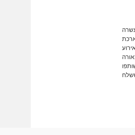
משרות אמון
יו"ר מחוז ת"א משבץ עובדות
שלו למינוי דייני בית הדין
למשמעת
עשרה
האופנוע חזר הביתה
רכת
עו"ד גיל פרידמן והרפתקאות
ירוע
אופנוע השטח שלו
אורה
הזכות לטנף
ותפו
זוכה עורך-דין שהשווה את ברק
לסינוואר ואת "הבמות של קפלן"
ששלח
לחמאס
מאסר לעורך הדין
מאסר בפועל לעו"ד מהצפון
שהגיש תביעות פיקטיביות בשם
פלסטינים
על המידתיות
ביה"ד המשמעתי ביטל השעיה
לצמיתות של עורכת-דין שהביעה