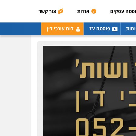
רונן הלל – מוניטין
מחיקת כתבות מגוגל
סטה עסקים
אודות
צור קשר
ודחיקת אזכורים שליליים
שירותים מקצועיים לעורכי
דין
וחות
פוסטה TV
לוח עורכי דין
0522508109
אחסון אתרים
מהירות
הגנה
גיבוי
תמיכה
שירותים מקצועיים
לעורכי דין
מרכז התחלה חדשה
אסירים
עבירות מין
שירותים מקצועיים לעורכי
דין
0544500346
מאיה בלום, עו"ס,
טיפול ושיקום
טיפול בהתמכרויות
שירותים מקצועיים לעורכי