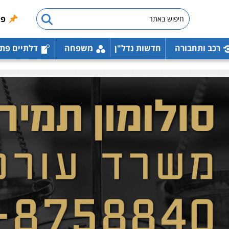
פו
רכב ותחבורה
חדשות נדל"ן
משפחה
דלתיים פת