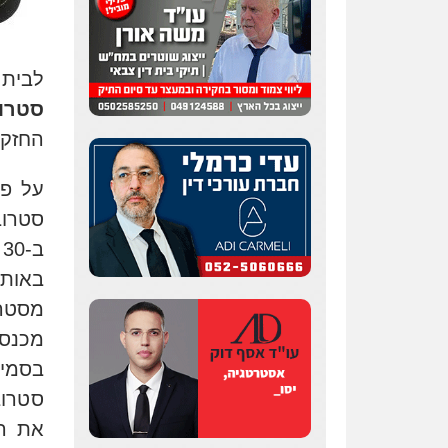
לבית 
סטרו
החזקת
על פי
ב
באותה
מסטרו
מכנסי
בסמים
סטרוב
את המ