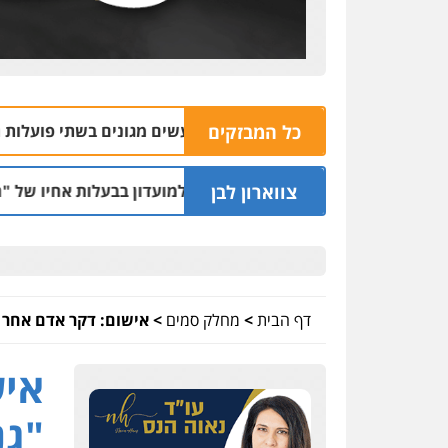
כל המבזקים
ין נאשם בהתעללות ומעשים מגונים בשתי פועלות מתאילנד
0:09
צווארון לבן
רו בחשד למתן הקלות למועדון בבעלות אחיו של "הצל"
05.08 | 12:03
דף הבית
>
מחלק סמים
>
אישום: דקר אדם אחר 
איש
"גנ