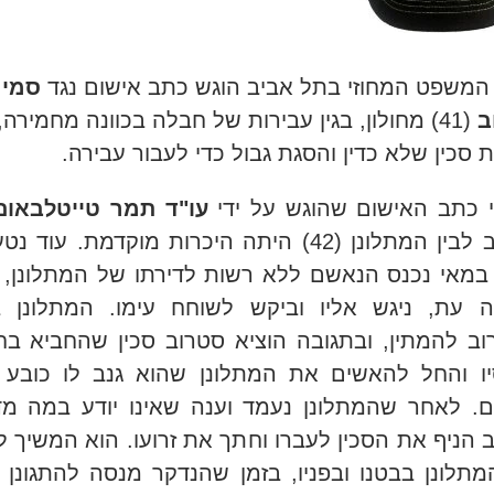
המשפט המחוזי בתל אביב הוגש כתב אישום נגד
סמיר
ב
(41) מחולון, בגין עבירות של חבלה בכוונה מחמירה,
 סכין שלא כדין והסגת גבול כדי לעבור עבירה
.
 כתב האישום שהוגש על ידי
עו"ד תמר טייטלבאום
סטרוב לבין המתלונן (42) היתה היכרות מוקדמת. עוד נ
-30 במאי נכנס הנאשם ללא רשות לדירתו של המתלונן, 
 עת, ניגש אליו וביקש לשוחח עימו. המתלונן 
ב להמתין, ובתגובה הוציא סטרוב סכין שהחביא בח
ו והחל להאשים את המתלונן שהוא גנב לו כובע
. לאחר שהמתלונן נעמד וענה שאינו יודע במה מד
 הניף את הסכין לעברו וחתך את זרועו. הוא המשיך ל
תלונן בבטנו ובפניו, בזמן שהנדקר מנסה להתגונן
–