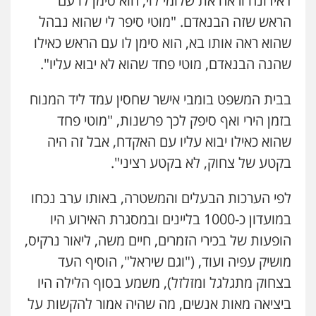
דאידונה וראה את שלומי לוי, הוא סימן לו עם
הראש שזה הבנאדם.
"מוטי סיפר לי שהוא נבהל
שהוא ראה אותו בא, הוא סימן לו עם הראש כאילו
שהנה הבנאדם, מוטי פחד שהוא לא יבוא עליו".
בבית המשפט בומבי אישר שחסין עמד ליד המנוח
בזמן הירי ואף סיפק לכך פרשנות, "מוטי פחד
שהוא כאילו יבוא עליו עם האקדח, אבל זה היה
בקטע של צחוק, לא בקטע רציני".
לפי הערכות הבעלים והמשטרה, באותו ערב נכחו
במועדון כ-1000 בליינים ובמסגרת האירוע היו
הופעות של בכירי הזמרים, חיים משה, ליאור נרקיס,
מושיק עפיה ועוד, ("וגם שיראל", הוסיף העד
בצחוק מתגלגל ומזלזל), משמע בסוף הלילה היו
ביציאה מאות אנשים, מה שהיה אמור להקשות על