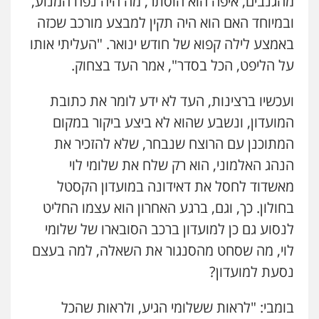
מהגנבים, איפה הוא הוסתר, מה היה נפח המנוע,
ובמיוחד האם הוא היה תקין למבצע מורכב שכזה
באמצע לילה קפוא של חודש ינואר. "העליתי אותו
על הליפט, הכל בסדר", אמר העד בצחוק.
ועכשיו ברצינות, העד לא ידע לומר את כתובת
המועדון, ונשבע שהוא לא ביצע ביקור במקום
המתוכנן עם הרוצח שנבחר, שלא להזכיר את
הנהג האלמוני, הוא רק שלח את שלומי לוי
מאשדוד לחסל את דאידונה במועדון הקסטל
בחולון. כך, וגם, ברגע האחרון הוא עצמו החליט
לנסוע גם כן למועדון ברכב הסובארו של שלומי
לוי, מה שסחט מהסנגור את השאלה, למה בעצם
נסעת למועדון?
בומבי: "לראות ששלומי הגיע, ולראות שהכל