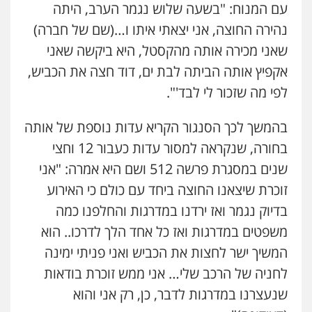
עם המנוח: "בשעה שלוש נגמר הערב, היתה
נהירה החוצה, אני יצאתי איתו ו…(שם של חברה)
שאני מכירה אותה מהקסטל, היא ביקשה שאני
אקפיץ אותה הביתה לבת ים, דוד חצה את הכביש,
לפי מה שזכור לי לבד'".
בהמשך לכך הסנגור הקריא עדות נוספת של אותה
בחורה, שנקראה למסור עדות כעבור 12 וחצי
שנים במסגרת פרשה 512 ושם היא אמרה: "אני
זוכרת שיצאנו החוצה ביחד עם כולם כי האירוע
ניר קידר – צלם
בדיוק נגמר ואז ירדנו במדרגות והחלפנו כמה
צילום עורכי דין
שירותים מקצועיים לעורכי
דין
משפטים במדרגות ואז כל אחד הלך לדרכו.. הוא
0504578527
המשיך ישר לחצות את הכביש ואני פניתי ימינה
לחניה של הרכב שלי… אני ממש זוכרת בודאות
רונן הלל – מוניטין
מחיקת כתבות מגוגל ודחיקת אזכורים
שנעצרנו במדרגות לדבר, כן, רק אני והוא
שליליים
שירותים מקצועיים לעורכי דין