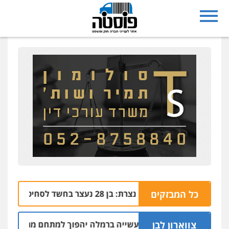
כל המבזקים
נצרת: בן 28 נעצר בחשד לסחיטה באיומים מטלפון שאינו שלו
04.08 | 17:57
צווארון לבן
חלק מאזור התעשייה ברמלה יהפוך למתחם מגורים עם 1,700 יחידות דיור