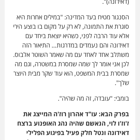
(דאידונה)".
0522508109
הסנגור מטיח בעד המדינה: "במילים אחרות היא
אחסון אתרים
מהירות
הגנה
גיבוי
תמיכה
שירותים
סוגרת את התמונה, לא רק על מקום בו בוצע הירי
מקצועיים לעורכי דין
אלא עוד הרבה לפני, כשהיא יוצאת ביחד עם
דאידונה והם נעמדים במדרגות… התיאור הזה
משתלב אחד לאחד עם מה שאמר השוטר אלבוס.
מרכז התחלה חדשה
אסירים
עבירות מין
שירותים מקצועיים
לכן אני אומר לך שמה שמסרת במשטרה, וגם מה
לעורכי דין
שמסרת בבית המשפט, הוא עוד שקר מבית היוצר
0544500346
שלך".
מאיה בלום, עו"ס, טיפול ושיקום
טיפול בהתמכרויות
שירותים מקצועיים
בומבי: "עובדה, זה מה שהיה".
לעורכי דין
0504062539
בפרק הבא: עו"ד אהרון רוז'ה המייצג את
ז'וז'ו לוי, הנאשם שהיה נהג האופנוע ברצח
עו"ד ד"ר אבי שקד
דאידונה ונטל חלק פעיל בפיגוע הפלילי
עבירות כלכליות
הלבנת הון
חילוטים
עבירות פליליות