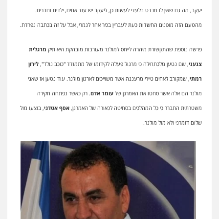
יעקב, מה גם שאין לו מנדט בלעדי לעשות כן, ליעקב יש עוד אחים, ילדים וחברים.
מהטעם הזה מופנים החשדות כעת לעבריין בכיר אחר לגמרי, אבל על זה בכתבה נפרדת.
פרשה נוספת שהתקשורת מיהרה לייחס למולנר מעורבות מובהקת היא תיק
מרגלית
צנעני
, שם נטען מלכתחילה כי מרגול פעלה לקידומו של מתמודד "כוכב נולד",
לירון
רמתי
, שמקורב לאחים טיירי מרעננה אשר משוייכים לארגון מולנר. עוד נטען אז שאני
מולנר הם אלה אשר סחטו את האמרגן של
עומר אדם
. רק כאשר נפתחה חקירה
משטרתית התברר כי כל המהלכים בסחיטה לכאורה של האמרגן,
אסף אטדגי
, בוצעו מול
שלום דומרני ולא מול מולנר.