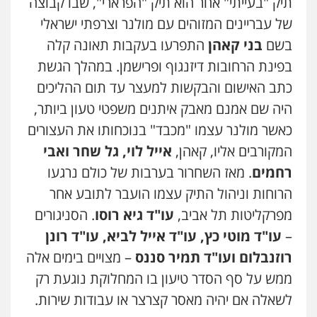
תיק "בעייתי" אחר הוא תיק "הפרארי", שבו קבוצה
של עבריינים המזוהים עם מולנר וצרפתי ישראלי
בשם
בני קאהן
התפרעו בעקבות תאונה קלה
בפינת הרחובות דיזנגוף ופרישמן. במהלך הגשת
כתב האישום והבקשות למעצר עד תום ההליכים
היה שם אמנם מאבק איתנים משפטי טעון ביותר,
כאשר מולנר עצמו "מכבד" בנוכחותו את העצורים
המקורבים אליו, קאהן,
אייל לוי, גל שחר ואבי
רחמים
. מאז השחרור בערבות של כולם נרגעו
הרוחות וניהול התיק עצמו הועבר לתובע אחר
מפרקליטות תל אביב,
עו"ד גיא רוסו
. הסניגורים
–
עו"ד מוטי כץ, עו"ד אייל לביא, עו"ד רונן
רוזנבלום ועו"ד תמיר סננס
– מצויים בימים אלה
ממש על סף הסדר טיעון בו המחלוקת נוגעת רק
לשאלה אם יהיה מאסר קצרצר או עבודות שירות.