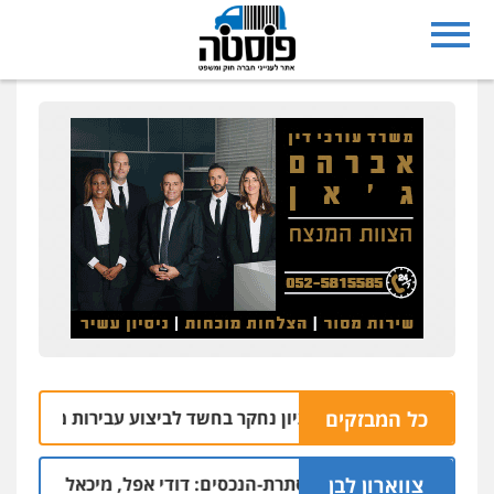
כל המבזקים
עיריית ראשון לציון נחקר בחשד לביצוע עבירות מין
05.08 | 10:05
צווארון לבן
דים בפרשת הסתרת-הנכסים: דודי אפל, מיכאל קליינר והאחים איצי