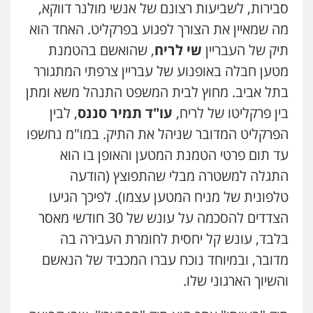
סבירות, לשביעות רצונם של אנשי מולנר דווקא,
מה שמאיין את הצורך לפגוע בפרקליט. האחד הוא
תיק של העבריין
שי לריח
, שהואשם בהטמנת
מטען חבלה באופנוע של עבריין צרפתי המתגורר
בתל אביב. מחוץ לבית המשפט התנהל משא ומתן
בין פרקליטו של לריח,
עו"ד תמיר סננס
, לבין
הפרקליט המדובר שניהל את התיק. במו"מ נחשפו
עד תום פרטי הטמנת המטען והאופן בו הוא
התגלה למשטרה מבלי שהתפוצץ (הודעה
טלפונית של מניח המטען עצמו). לפיכך הגיעו
הצדדים להסכמה על עונש של 30 חודשי מאסר
בלבד, עונש קל יחסית לחומרת העבירה בה
מדובר, ובמיוחד נוכח עברו המכביד של הנאשם
והשיוך הארגוני שלו.