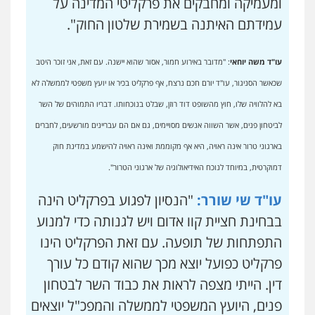
ומעמיקה ומחבקים את פרקליטי המדינה על
עמידתם האיתנה בשמירת שלטון החוק".
עו"ד משה יוחאי
: "מדובר באירוע חמור, אסור שהוא יישנה. עם זאת,
אני זוכר היטב
שכאשר הסניגור, עו"ד יורם חכם נרצח, אף פרקליט בכיר או יועץ משפטי לממשלה לא
בא להלוויה שלו, חוץ מהשופט דוד רוזן, שבלט בנוכחותו. דבריו התמוהים של השר
לביטחון פנים, אשר השווה אנשים מסויימים, גם אם הם עבריינים מורשעים, לחברים
בארגוני טרור אינה ראויה, היא אף מקוממת ואינה ראויה להישמע במדינת חוק
דמוקרטית, במיוחד לנוכח האידיאולוגיה של ארגוני הטרור".
עו"ד שי שורר:
"הנסיון לפגוע בפרקליט הינה
בבחינת חציית קוו אדום ויש לגנותה כדי למנוע
התפתחות של תופעה. עם זאת הפרקליט הינו
פרקליט כפועל יוצא מכך שהוא קודם כל עורך
דין. הייתי מצפה לראות את כבוד השר לבטחון
פנים, היועץ המשפטי לממשלה והמפכ"ל יוצאים