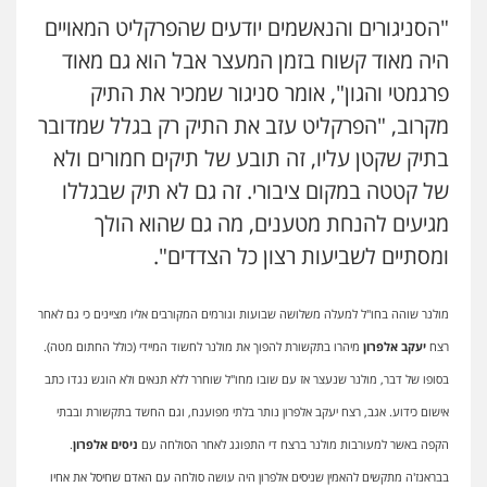
"הסניגורים והנאשמים יודעים שהפרקליט המאויים
היה מאוד קשוח בזמן המעצר אבל הוא גם מאוד
פרגמטי והגון", אומר סניגור שמכיר את התיק
מקרוב, "הפרקליט עזב את התיק רק בגלל שמדובר
בתיק שקטן עליו, זה תובע של תיקים חמורים ולא
של קטטה במקום ציבורי. זה גם לא תיק שבגללו
מגיעים להנחת מטענים, מה גם שהוא הולך
ומסתיים לשביעות רצון כל הצדדים".
מולנר שוהה בחו"ל למעלה משלושה שבועות וגורמים המקורבים אליו מציינים כי גם לאחר
רצח
יעקב אלפרון
מיהרו בתקשורת להפוך את מולנר לחשוד המיידי (כולל החתום מטה).
בסופו של דבר, מולנר שנעצר אז עם שובו מחו"ל שוחרר ללא תנאים ולא הוגש נגדו כתב
אישום כידוע. אגב, רצח יעקב אלפרון נותר בלתי מפוענח, וגם החשד בתקשורת ובבתי
הקפה באשר למעורבות מולנר ברצח די התפוגג לאחר הסולחה עם
ניסים אלפרון
.
בבראנז'ה מתקשים להאמין שניסים אלפרון היה עושה סולחה עם האדם שחיסל את אחיו