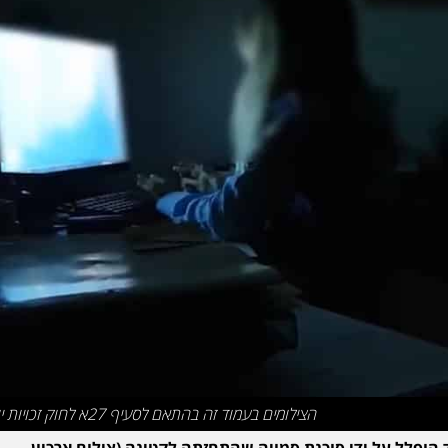
הצילומים בעמוד זה בהתאם לסעיף 27א לחוק זכויות יוצרים
הופלל על ידי סוכנת סמויה שהתחזתה לקטינה (צילום ארכיון