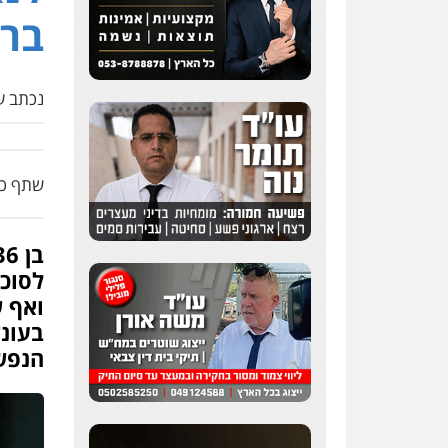
בר
נכתב על
שתף כת
ואף ש
בעונש
הנפשי
כבריאן, מזר – משרד
עורכי דין
פלילי
מעצרים וחקירות