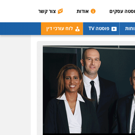
0506216048
סטה עסקים
אודות
צור קשר
עו"ד שלומי שרון
וחות
פוסטה TV
לוח עורכי דין
פלילי
צבאי
מעצרים
וחקירות
0547342002
עו"ד אלון קריטי
פלילי
כלכלי
אלימות
סמים
מעצרים
0525544654
עו"ד אסף דוק
פלילי
עבירות מין
סמים
והימורים
פשיעה חמורה
חקירות ומעצרים
צווארון לבן
והונאה
0526885006