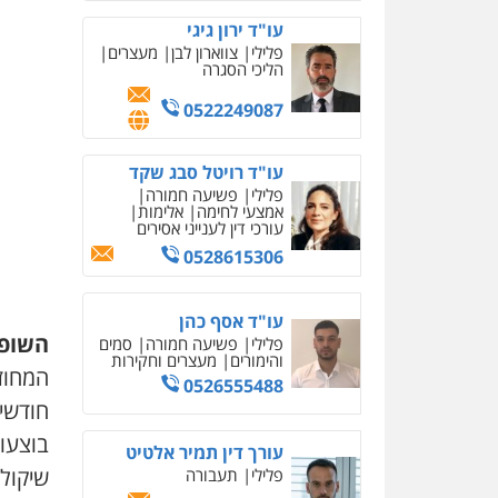
עו"ד ירון גיגי
פלילי
צווארון לבן
מעצרים
הליכי הסגרה
0522249087
עו"ד רויטל סבג שקד
פלילי
פשיעה חמורה
אמצעי לחימה
אלימות
עורכי דין לענייני אסירים
0528615306
עו"ד אסף כהן
השופט
פלילי
פשיעה חמורה
סמים
והימורים
מעצרים וחקירות
0526555488
חודשי 
בוצעו
עורך דין תמיר אלטיט
שיקול 
פלילי
תעבורה