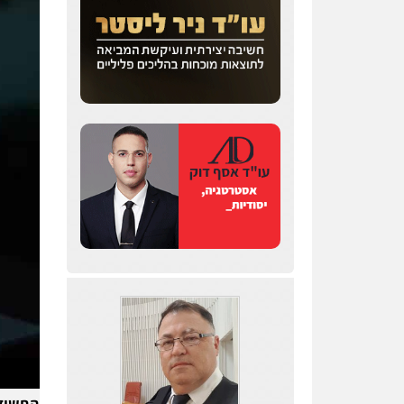
0543986802
עו"ד דפנה לביא
משפחה
גישור
0507206063
עו"ד בועז קניג
פלילי
משפחה
כלכלי
צבאי
0507003001
עו"ד אייל בסרגליק
פלילי
כלכלי
צווארון לבן
עורכי דין לענייני אסירים
אזרחי
נדל"ן / עסקים
0528488515
החשוד 