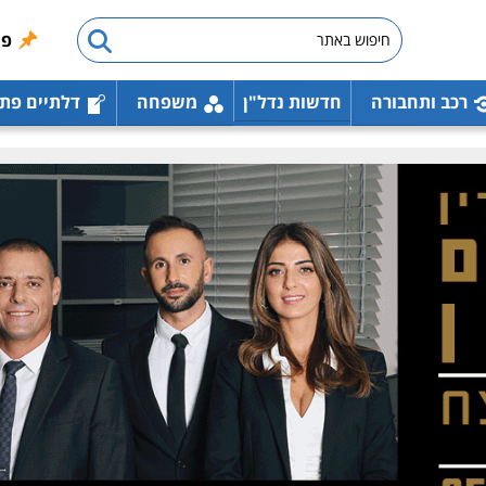
פו
רכב ותחבורה
חדשות נדל"ן
משפחה
דלתיים פת