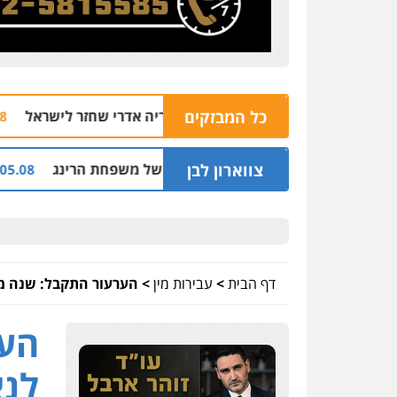
כל המבזקים
ר לא המתין בנתב"ג לזכריה אדרי שחזר לישראל
06.08 | 13:47
צווארון לבן
פה וסינדיקאט ההלוואות של משפחת הרינג
שלוש
05.08 | 16:14
דף הבית
>
עבירות מין
>
הערעור התקבל: שנה מ
הער
לנא