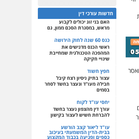
פלילי
עבירות מין
סמים
כנס 60 שנה לחוק הירושה:
והימורים
פשיעה חמורה
המתח שבין חוק יחסי ממון
חקירות ומעצרים
צווארון לבן
0522508109
חדשות עורכי דין
והונאה
לבין חוק הירושה
ת
האם בני זוג יכולים לקבוע
אחסון אתרים
0526885006
מראש, במסגרת הסכם ממון, גם
מהירות
הגנה
גיבוי
תמיכה
שירותים מקצועיים
עו"ד שלי גורביץ – לוי
לעורכי דין
כנס 60 שנה לחוק הירושה
משפט פלילי
פשיעה
ראשי הכנס מדגישים את
חמורה
מעצרים וחקירות
המהפכה הטכנולגית שמחייבת
צבאי
תעבורה
מרכז התחלה חדשה
שינויי חקיקה
0544218336
אסירים
עבירות מין
שירותים מקצועיים לעורכי
אסר
חפץ חשוד
דין
משרד עורכי דין חן ברוך
עצור בתיק ניסיון רצח קיבל
פלילי
דיני תעבורה
מעצרים
חבילה מעו"ד ונעצר בחשד לסחר
0544500346
וחקירות
בסמים
0505078733
יחסי עו"ד לקוח
עורך דין מהצפון נעצר בחשד
משרד עורכי דין טאי
להברחת חשיש לעצור בקישון
ר
שרקי
פלילי
אסירים
תעבורה
עו"ד ליאור קצב הורשע
מרב"ד
בבית-הדין המשמעתי בעיכוב
כספים ופגיעה בכבוד המקצוע