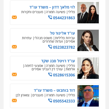
עו"ד אסף דוק
רונן הלל – מוניטין
לוי מלאך דדון – משרד עו"ד
פלילי
עבירות מין
סמים והימורים
פשיעה
מחיקת כתבות מגוגל ודחיקת אזכורים
פלילי
פשיעה חמורה
מעצרים וחקירות
חמורה
חקירות ומעצרים
צווארון לבן והונאה
שליליים
שירותים מקצועיים לעורכי דין
0544231863
0526885006
0522508109
עו"ד אלינור טל
עו"ד שלי גורביץ – לוי
אחסון אתרים
עבירות פליליות
משפט מנהלי
עתירות
משפט פלילי
פשיעה חמורה
מעצרים
מהירות
הגנה
גיבוי
תמיכה
שירותים
אסירים
ועדות שחרורים
וחקירות
צבאי
תעבורה
מקצועיים לעורכי דין
0523823782
0544218336
עו"ד רויטל סבג שקד
מרכז התחלה חדשה
עו"ד שאדי כבהא
פלילי
פשיעה חמורה
אמצעי לחימה
אסירים
עבירות מין
שירותים מקצועיים
פלילי
עורכי דין לענייני אסירים
אלימות
עורכי דין לענייני אסירים
לעורכי דין
0525556970
0528615306
0544500346
מאיה בלום, עו"ס, טיפול ושיקום
דוד בוחבוט – משרד עו"ד
משרד עורכי דין חן ברוך
טיפול בהתמכרויות
שירותים מקצועיים
פלילי
פשיעה חמורה
מעצרים
צווארון לבן
פלילי
דיני תעבורה
מעצרים וחקירות
לעורכי דין
0505542333
0505078733
0504062539