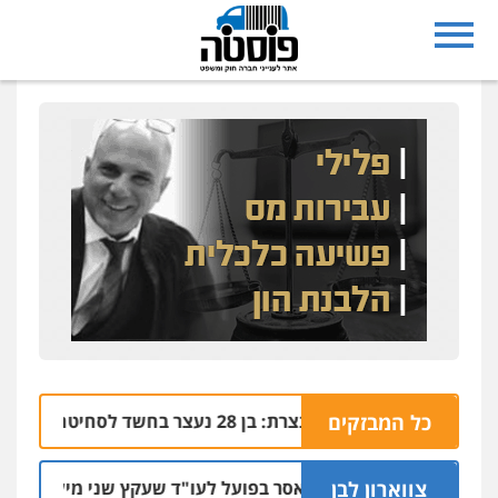
כל המבזקים
נצרת: בן 28 נעצר בחשד לסחיטה באיומים מטלפון שאינו שלו
04.08 | 17:57
צווארון לבן
מאסר בפועל לעו"ד שעקץ שני מיליון שקל על דיר
04.08 | 19:10