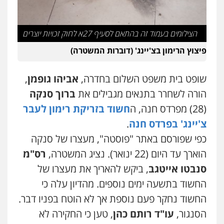
עו"ד ראוף נג'אר
שני אלגרבלי – משרד עורכי דין
פלילי
עורכי דין לענייני אסירים
מעצרים
פלילי
עורכי דין לענייני אסירים
תעבורה
סמים
רכוש
0507120031
0548009246
הצילומים בעמוד זה בהתאם לסעיף 27א לחוק זכויות יוצרים
פיצוץ הרימון בצ'יינג' (דוברות המשטרה)
עו"ד אלון ארז
עו"ד אייל אביטל
פלילי
צבאי
סמים
אלימות במשפחה
צווארון
פלילי
פשיעה חמורה
מעצרים וחקירות
שופט בית משפט השלום בחדרה,
אביהו גופמן
,
לבן
0544712201
0507368203
הורה לשחרר בתנאים מגבילים את
ברוך סנקה
(28) מפרדס חנה, ה
חשוד בזריקת רימון לעבר
שחר לדובסקי, עו"ד
עו"ד בועז קניג
צ'יינג' בפרדס חנה
.
פלילי
מעצרים וחקירות
עבירות המתה
עורכי
פלילי
משפחה
כלכלי
צבאי
דין לענייני אסירים
כפי שפורסם באתר "פוסטה", מעצרו של סנקה
0507003001
0507913332
הוארך עד היום (22 ינואר). נציג המשטרה,
רס"מ
סנבטו אייטגב
, ביקש להאריך את מעצרו של
עו"ד איהאב ג'לג'ולי
ויקי שמואל – משרד עו"ד
החשוד בתשעה ימים נוספים. מהדיון עלה כי
פלילי
מעצרים וחקירות
עורכי דין לענייני
פלילי
משפט פלילי
אסירים
החשוד נחקר פעם נוספת אך לא הוטח בפניו דבר.
0528959600
0505216700
הסנגור,
עו"ד רותם כהן
, טען כי החקירה לא