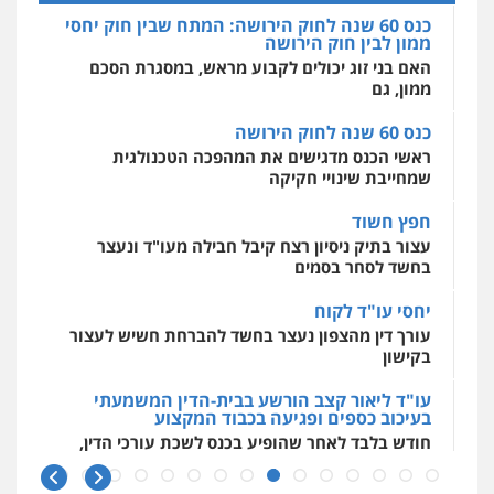
כנס 60 שנה לחוק הירושה: המתח שבין חוק יחסי
ממון לבין חוק הירושה
עו"ד יניב זוסמן
עו"ד משה פלמור
מרכז התחלה חדשה
האם בני זוג יכולים לקבוע מראש, במסגרת הסכם
פלילי
כלכלי
פשיעה חמורה
מעצרים
פלילי
כלכלי
צווארון לבן
עורכי דין לענייני
אסירים
עבירות מין
שירותים מקצועיים
ממון, גם
וחקירות
אסירים
לעורכי דין
0525199949
0549732303
0544500346
כנס 60 שנה לחוק הירושה
ראשי הכנס מדגישים את המהפכה הטכנולגית
שמחייבת שינויי חקיקה
עו"ד אמיר נאטור
סלימאן אבו שעירה – משרד עורכי דין
פלילי
פשיעה חמורה
צווארון לבן
מעצרים
פלילי
בטחוני
צבאי
נזיקין
חפץ חשוד
0543326767
0547780927
עצור בתיק ניסיון רצח קיבל חבילה מעו"ד ונעצר
בחשד לסחר בסמים
עו"ד פאדי זועבי
יחסי עו"ד לקוח
עו"ד אסף גונן
פלילי
פשיעה חמורה
סמים
עורכי דין לענייני
פלילי
פשע חמור
תעבורה
צבא
מעצרים
עורך דין מהצפון נעצר בחשד להברחת חשיש לעצור
אסירים
תעבורה
וחקירות
בקישון
0506984757
0542255161
עו"ד ליאור קצב הורשע בבית-הדין המשמעתי
בעיכוב כספים ופגיעה בכבוד המקצוע
עו"ד אתנה אדרי
גל דהן – משרד עורך דין פלילי
חודש בלבד לאחר שהופיע בכנס לשכת עורכי הדין,
פשיעה חמורה
כלכלי
פלילי
מעצרים
פלילי
פשיעה חמורה
סמים
מעצרים
קצב הורשע
וחקירות
עורכי דין לענייני אסירים
וחקירות