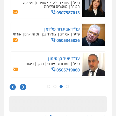
פלילי
עורכי דין לענייני אסירים
פשיעה
חמורה
מעצרים וחקירות
0507587013
עו"ד אביגדור פלדמן
פלילי
אסירים
צווארון לבן
זכויות אדם
אזרחי
0505345826
עו"ד יאיר בן סימון
פלילי
תעבורה
אזרחי
נזיקין
ביטוח
0505719060
עו"ד נס בן נתן
פלילי
כלכלי
פשיעה חמורה
נוער
0505555110
עו"ד משה פלמור