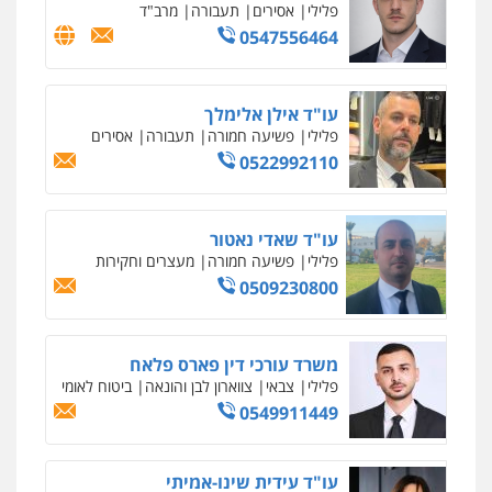
פלילי
אסירים
תעבורה
מרב"ד
0547556464
עו"ד אילן אלימלך
פלילי
פשיעה חמורה
תעבורה
אסירים
0522992110
עו"ד שאדי נאטור
פלילי
פשיעה חמורה
מעצרים וחקירות
0509230800
משרד עורכי דין פארס פלאח
פלילי
צבאי
צווארון לבן והונאה
ביטוח לאומי
0549911449
עו"ד עידית שינו-אמיתי