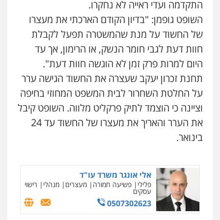
התקדמה ועדי ראייה לא נחקרו.
קורל קרוז – עורך דין פלילי
עו"ד שלומי שרון
השופט גופמן: "בדיון הקודם הארכתי את מעצרו
משפט פלילי
פלילי
צבאי
מעצרים וחקירות
0545437431
0547342002
של החשוד על מנת שהמשטרה תפעל לקבלת
חוות דעת לגבי חומר הנשק, או הרימון, אך עד
היום למרות פרק זמן לא הוגשה חוות דעת".
עו"ד עלי סעדי
עו"ד אלון קריטי
פלילי
פשיעה חמורה
ליווי וייצוג בחקירות
פלילי
כלכלי
אלימות
סמים
מעצרים
תחנת זכרון יעקב שעצרה את החשוד הגישה ערר
ומעצרים
0525544654
0508824984
על החלטת השחרור לבית המשפט המחוזי בחיפה
וציינה כי הוצמד לתיק פרקליט מלווה. השופט קיבל
עו"ד שגיא אקו
מנשה, אלמוג – עורכי דין
את הערר והאריך את מעצרו של החשוד עד 24
פלילי
מעצרים וחקירות
סמים
עבירות מין
פלילי
עבירות תנועה
צווארון לבן
תעבורה
עורכי דין לענייני אסירים
בינואר.
עורכי דין לענייני אסירים
מעצרים וחקירות
0525279829
0546470989
אלי אונגר משרד עו"ד
עו"ד זוהר ארבל
ניר קידר – צלם
פלילי
פשיעה חמורה
מעצרים
מנהלי
רישוי
פלילי
פשיעה חמורה
מעצרים וחקירות
צילום עורכי דין
שירותים מקצועיים לעורכי
עסקים
קטינים
דין
0507302623
0538788878
0504578527