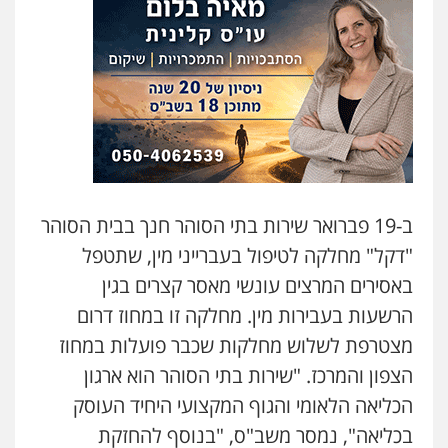
עו"ד אילן אלימלך
פלילי
פשיעה חמורה
תעבורה
אסירים
0522992110
עו"ד יוסי חמצני
כלכלי
צווארון לבן
פשיעה כלכלית
עבירות
מס
הלבנת הון
0505471497
ב-19 פברואר שירות בתי הסוהר חנך בבית הסוהר
"דקל" מחלקה לטיפול בעברייני מין, שתטפל
עו"ד שאדי נאטור
באסירים המרצים עונשי מאסר קצרים בגין
פלילי
פשיעה חמורה
מעצרים וחקירות
הרשעות בעבירות מין. מחלקה זו במחוז דרום
0509230800
מצטרפת לשלוש מחלקות שכבר פועלות במחוז
הצפון והמרכז. "
שירות בתי הסוהר הוא ארגון
משרד עורכי דין פארס פלאח
הכליאה הלאומי והגוף המקצועי היחיד העוסק
פלילי
צבאי
צווארון לבן והונאה
ביטוח לאומי
0549911449
בכליאה", נמסר משב"ס, "בנוסף להחזקת