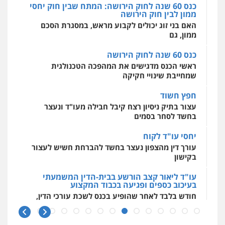
כנס 60 שנה לחוק הירושה
0525914163
מאיה בלום, עו"ס, טיפול ושיקום
ראשי הכנס מדגישים את המהפכה הטכנולגית
טיפול בהתמכרויות
שירותים מקצועיים
שמחייבת שינויי חקיקה
לעורכי דין
עו"ד אריה פטר
0504062539
חפץ חשוד
לשעבר סגן מנהל המחלקה הפלילית
בפרקליטות המדינה
עצור בתיק ניסיון רצח קיבל חבילה מעו"ד ונעצר
בחשד לסחר בסמים
0506217994
עו"ד ד"ר אבי שקד
עבירות כלכליות
הלבנת הון
חילוטים
יחסי עו"ד לקוח
עבירות פליליות
עו"ד עידית שינו-אמיתי
עורך דין מהצפון נעצר בחשד להברחת חשיש לעצור
0544385337
פלילי
עורכי דין לענייני אסירים
פשיעה
בקישון
חמורה
מעצרים וחקירות
0507587013
עו"ד ליאור קצב הורשע בבית-הדין המשמעתי
איתי חקירות – שירותים לעורכי דין
בעיכוב כספים ופגיעה בכבוד המקצוע
חקירות פרטיות
חקירות כלכליות
חקירות
חודש בלבד לאחר שהופיע בכנס לשכת עורכי הדין,
אישות
איתורים
עו"ד אביגדור פלדמן
קצב הורשע
0537865001
פלילי
אסירים
צווארון לבן
זכויות אדם
אזרחי
10 מיליון
0505345826
ניר קידר – צלם
עורך-דין חשוד בהעלמת הכנסות והתחמקות ממס
רכישה
צילום עורכי דין
שירותים מקצועיים לעורכי
דין
עו"ד נס בן נתן
קטינים בסביבה מנוכרת
0504578527
פלילי
כלכלי
פשיעה חמורה
נוער