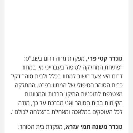
0526885006
מנשה, אלמוג – עורכי דין
פלילי
עבירות תנועה
צווארון לבן
תעבורה
עורכי דין לענייני אסירים
מעצרים וחקירות
0546470989
עו"ד אבי כהן
פלילי
פשיעה חמורה
קטינים
אלימות
סמים
עבירות מין
גונדר קטי פרי,
מפקדת מחוז דרום בשב"ס:
0523647066
"פתיחת המחלקה לטיפול בעברייני מין במחוז
דרום היא צעד חשוב למחוז בכלל ולבית סוהר דקל
ויקי שמואל – משרד עו"ד
כבית הסוהר הטיפולי של המחוז בפרט. המחלקה
פלילי
משפט פלילי
0528959600
מצטרפת לתוכניות התיקון הרבות והמגוונות
הקיימות בבית הסוהר ואני מברכת על כך, מודה
לכל העוסקים במלאכה ומאחלת בהצלחה לכולם".
קורל קרוז – עורך דין פלילי
משפט פלילי
0545437431
גונדר משנה תמי עזרא,
מפקדת בית הסוהר: