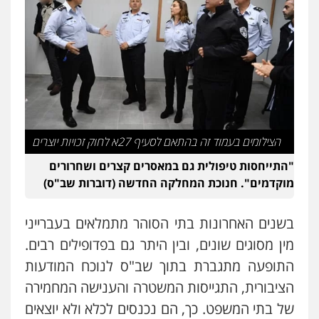
עו"ד שלומי שרון
פלילי
צבאי
מעצרים וחקירות
0547342002
עו"ד אייל בסרגליק
פלילי
כלכלי
צווארון לבן
עורכי דין לענייני
אסירים
אזרחי
נדל"ן / עסקים
0528488515
הצילומים בעמוד זה בהתאם לסעיף 27א לחוק זכויות יוצרים
"התייחסות טיפולית גם במאסרים קצרים ושחרורים
עו"ד זוהר ארבל
מוקדמים". חנוכת המחלקה החדשה (דוברות שב"ס)
פלילי
פשיעה חמורה
מעצרים וחקירות
קטינים
0538788878
בשנים האחרונות בתי הסוהר מתמלאים בעברייני
מין מסוגים שונים, ובין היתר גם בפדופילים רבים.
עו"ד אסף דוק
התופעה מתגברת בתוך שב"ס לנוכח המודעות
פלילי
עבירות מין
סמים והימורים
פשיעה
חמורה
חקירות ומעצרים
צווארון לבן והונאה
הציבורית, התגייסות המשטרה והענישה המחמירה
0526885006
של בתי המשפט. כך, הם נכנסים לכלא ולא יוצאים