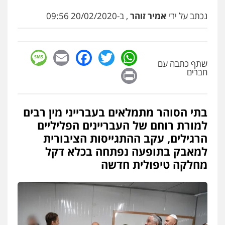
עו"ד אלון ארז
נכתב על ידי
אמיר זוהר
, ב-20/02/2020 09:56
פלילי
צבאי
סמים
אלימות במשפחה
צווארון
לבן
0507368203
sage
Facebook
Email
WhatsApp
Twitter
שתף כתבה עם
שחר לדובסקי, עו"ד
Print
חברים
פלילי
מעצרים וחקירות
עבירות המתה
עורכי
דין לענייני אסירים
0507913332
בתי הסוהר מתמלאים בעברייני מין רבים
למורת רוחם של העבריינים הפליליים
גיא זהבי משרד עורכי דין
פלילי
משפחה
הרגילים, עקב ההתגייסות הציבורית
503456449
למאבק בתופעה נפתחה בכלא דקל
מחלקה טיפולית חדשה
עו"ד איהאב ג'לג'ולי
פלילי
מעצרים וחקירות
עורכי דין לענייני
אסירים
0505216700