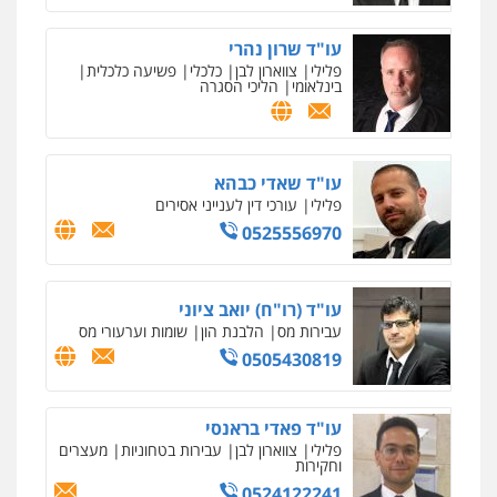
עו"ד שרון נהרי
פלילי
צווארון לבן
כלכלי
פשיעה כלכלית
בינלאומי
הליכי הסגרה
עו"ד שאדי כבהא
פלילי
עורכי דין לענייני אסירים
0525556970
עו"ד (רו"ח) יואב ציוני
עבירות מס
הלבנת הון
שומות וערעורי מס
0505430819
עו"ד פאדי בראנסי
פלילי
צווארון לבן
עבירות בטחוניות
מעצרים
וחקירות
0524122241