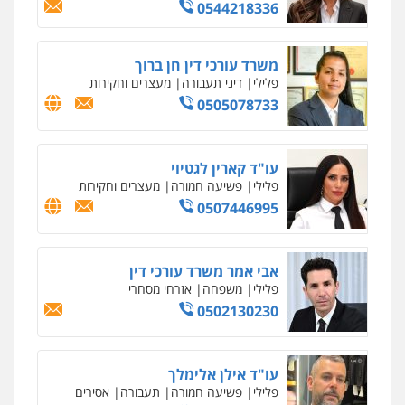
עו"ד אילן אלימלך
פלילי
פשיעה חמורה
תעבורה
אסירים
0522992110
עו"ד יוסי חמצני
כלכלי
צווארון לבן
פשיעה כלכלית
עבירות
מס
הלבנת הון
0505471497
עו"ד שאדי נאטור
פלילי
פשיעה חמורה
מעצרים וחקירות
0509230800
משרד עורכי דין פארס פלאח
פלילי
צבאי
צווארון לבן והונאה
ביטוח לאומי
0549911449