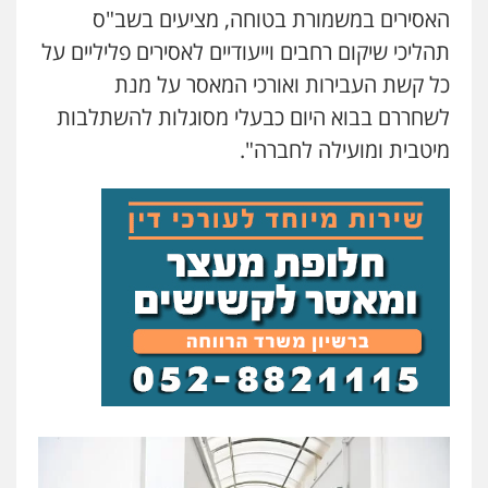
האסירים במשמורת בטוחה, מציעים בשב"ס
תהליכי שיקום רחבים וייעודיים לאסירים פליליים על
עו"ד יניב זוסמן
פלילי
כלכלי
פשיעה חמורה
מעצרים
כל קשת העבירות ואורכי המאסר על מנת
וחקירות
0525199949
לשחררם בבוא היום כבעלי מסוגלות להשתלבות
מיטבית ומועילה לחברה".
עו"ד אסף גונן
פלילי
פשע חמור
תעבורה
צבא
מעצרים
וחקירות
0542255161
גל דהן – משרד עורך דין פלילי
פלילי
פשיעה חמורה
סמים
מעצרים
וחקירות
0544723840
עו"ד ראוף נג'אר
פלילי
עורכי דין לענייני אסירים
מעצרים
סמים
רכוש
0548009246