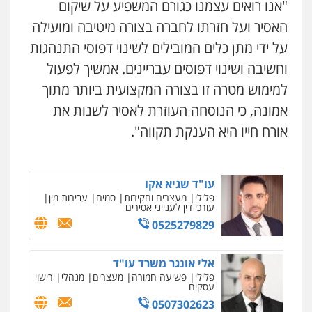
"אנו רואים עצמנו כגורם המשפיע על שיקום
האסיר ועל חזרתו לחברה בצורה מיטיבה ומועילה
עו"ד עלי סעדי
פלילי
פשיעה חמורה
ליווי וייצוג בחקירות
על ידי מתן כלים המובילים לשינוי דפוסי התנהגות
ומעצרים
0508824984
וחשיבה ושינוי דפוסים עבריינים. אמשיך לפעול
למימוש מטרה זו בצורה המקצועית ביותר מתוך
עו"ד תומר בנישתי
אמונה, כי הנוסחה העוזרת לאסיר לשנות את
פלילי
מעצרים וחקירות
צווארון לבן
פשיעה
חמורה
אורח חייו היא הענקת תקווה".
0546657865
עו"ד שגיא אקו
פלילי
מעצרים וחקירות
סמים
עבירות מין
עורכי דין לענייני אסירים
0525279829
אלי אונגר משרד עו"ד
פלילי
פשיעה חמורה
מעצרים
מנהלי
רישוי
עסקים
0507302623