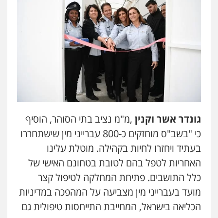
עו"ד אלון ארז
פלילי
צבאי
סמים
אלימות במשפחה
צווארון
לבן
0507368203
שחר לדובסקי, עו"ד
פלילי
מעצרים וחקירות
עבירות המתה
עורכי
דין לענייני אסירים
0507913332
גונדר אשר וקנין
,
מ"מ נציב בתי הסוהר, הוסיף
כי "בשב"ס מוחזקים כ-800 עברייני מין שישתחררו
גיא זהבי משרד עורכי דין
בעתיד ויחזרו לחיות בקהילה. מוטלת עלינו
פלילי
משפחה
האחריות לטפל בהם לטובת בטחונם האישי של
503456449
כלל התושבים. פתיחת המחלקה לטיפול קצר
מועד בעברייני מין מצביעה על המהפכה במדיניות
עו"ד איהאב ג'לג'ולי
פלילי
מעצרים וחקירות
עורכי דין לענייני
הכליאה בישראל, המחייבת התייחסות טיפולית גם
אסירים