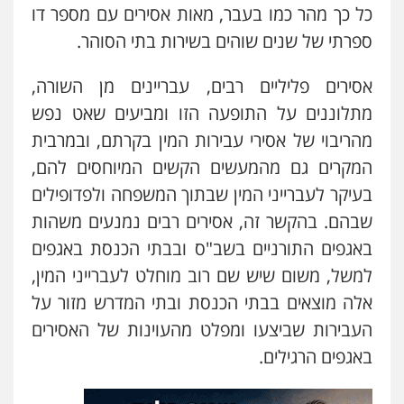
כל כך מהר כמו בעבר, מאות אסירים עם מספר דו
עו"ד שלי גורביץ – לוי
ספרתי של שנים שוהים בשירות בתי הסוהר
.
משפט פלילי
פשיעה חמורה
מעצרים
וחקירות
צבאי
תעבורה
0544218336
אסירים פליליים רבים, עבריינים מן השורה,
מתלוננים על התופעה הזו ומביעים שאט נפש
משרד עורכי דין חן ברוך
מהריבוי של אסירי עבירות המין בקרתם, ובמרבית
פלילי
דיני תעבורה
מעצרים וחקירות
המקרים גם מהמעשים הקשים המיוחסים להם,
0505078733
בעיקר לעברייני המין שבתוך המשפחה ולפדופילים
שבהם. בהקשר זה, אסירים רבים נמנעים משהות
עו"ד קארין לגטיוי
באגפים התורניים בשב"ס ובבתי הכנסת באגפים
פלילי
פשיעה חמורה
מעצרים וחקירות
למשל, משום שיש שם רוב מוחלט לעברייני המין,
0507446995
אלה מוצאים בבתי הכנסת ובתי המדרש מזור על
העבירות שביצעו ומפלט מהעוינות של האסירים
אבי אמר משרד עורכי דין
באגפים הרגילים.
פלילי
משפחה
אזרחי מסחרי
0502130230