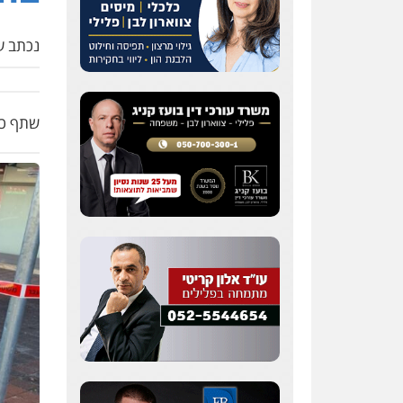
נכתב על
שתף כת