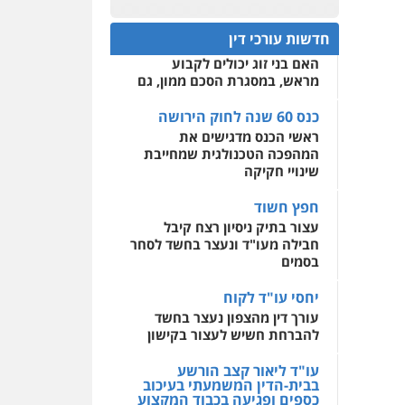
עו"ד מוחמד רחאל
כנס 60 שנה לחוק הירושה:
פלילי
פשיעה חמורה
המתח שבין חוק יחסי ממון
0522508109
צווארון לבן
צבאי
מעצרים
חדשות עורכי דין
לבין חוק הירושה
וחקירות
האם בני זוג יכולים לקבוע
אחסון אתרים
0502228917
מראש, במסגרת הסכם ממון, גם
מהירות
הגנה
גיבוי
תמיכה
שירותים מקצועיים
לעורכי דין
כנס 60 שנה לחוק הירושה
עו"ד מוחמד סביחאת
ראשי הכנס מדגישים את
פלילי
תעבורה
פשיעה
כלכלית
המהפכה הטכנולגית שמחייבת
מרכז התחלה חדשה
שינויי חקיקה
0525077716
אסירים
עבירות מין
שירותים מקצועיים לעורכי
חפץ חשוד
דין
עו"ד יניב זוסמן
עצור בתיק ניסיון רצח קיבל
פלילי
כלכלי
פשיעה
חבילה מעו"ד ונעצר בחשד לסחר
0544500346
חמורה
מעצרים וחקירות
בסמים
0525199949
יחסי עו"ד לקוח
עורך דין מהצפון נעצר בחשד
להברחת חשיש לעצור בקישון
עו"ד אמיר נאטור
פלילי
פשיעה חמורה
עו"ד ליאור קצב הורשע
צווארון לבן
מעצרים
בבית-הדין המשמעתי בעיכוב
0543326767
כספים ופגיעה בכבוד המקצוע