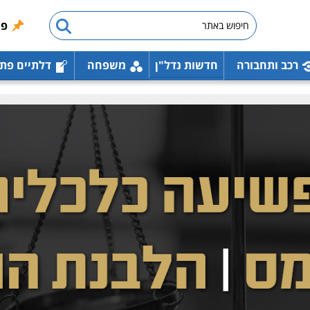
פו
רכב ותחבורה
חדשות נדל"ן
משפחה
דלתיים פת