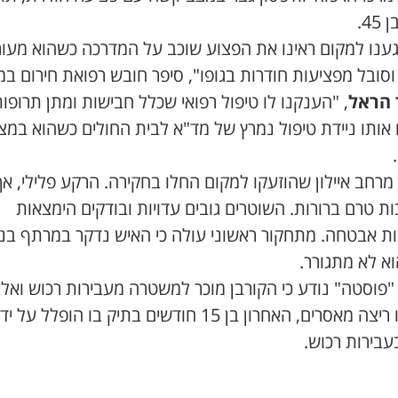
45.
ענו למקום ראינו את הפצוע שוכב על המדרכה כשהוא מעו
סובל מפציעות חודרות בגופו", סיפר חובש רפואת חירום במ
 הראל
, "הענקנו לו טיפול רפואי שכלל חבישות ומתן תרופו
ו אותו ניידת טיפול נמרץ של מד"א לבית החולים כשהוא במצ
מרחב איילון שהוזעקו למקום החלו בחקירה. הרקע פלילי, אך
ת טרם ברורות. השוטרים גובים עדויות ובודקים הימצאות
ת אבטחה. מתחקור ראשוני עולה כי האיש נדקר במרתף בניי
א לא מתגורר.
פוסטה" נודע כי הקורבן מוכר למשטרה מעבירות רכוש ואלי
בעברו ריצה מאסרים, האחרון בן 15 חודשים בתיק בו הופלל על
עבירות רכוש.