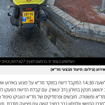
הצילומים בעמוד זה בהתאם לסעיף 27א לחוק זכויות יוצרים
אירוע (צילום: תיעוד מבצעי מד"א)
סמך לשעה 14:30 התקבל דיווח במוקד מד"א על פצוע באירוע א
ברחוב יהושע חנקין בחולון (31 ינואר). עם קבלת הדיווח הוזע
מד"א ומשטרה. חובשים ופרמדיקים של מד"א העניקו טיפול ר
למרכז הרפואי וולפסון גבר במצב קשה עם פציעה חודרת, תו