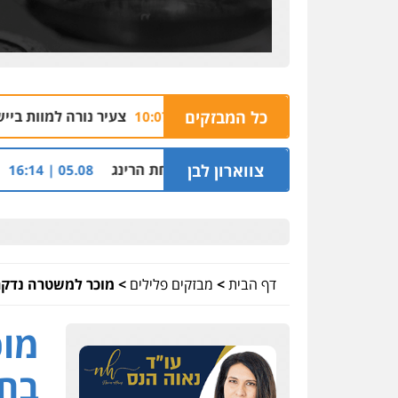
ן משטרתי
כל המבזקים
צעיר נורה למוות ביישוב מוקייבלה שב
06.08 | 10:07
ט ההלוואות של משפחת הרינג
צווארון לבן
שלושה שוטרים נח
05.08 | 16:14
דף הבית
>
מבזקים פלילים
>
מוכר למשטרה נדקר
מוכ
בחו