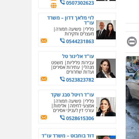
מחיקת כתבות מגוגל
0507302623
ודחיקת אזכורים שליליים
שירותים מקצועיים לעורכי
דין
לוי מלאך דדון – משרד
עו"ד
0522508109
פלילי
פשיעה חמורה
מעצרים וחקירות
Messag
Print
Fa
E
אחסון אתרים
0544231863
מהירות
הגנה
גיבוי
תמיכה
שירותים מקצועיים
עו"ד אלינור טל
לעורכי דין
עבירות פליליות
משפט
מנהלי
עתירות אסירים
ועדות שחרורים
מרכז התחלה חדשה
0523823782
אסירים
עבירות מין
שירותים מקצועיים לעורכי
דין
עו"ד רויטל סבג שקד
פלילי
פשיעה חמורה
0544500346
אמצעי לחימה
אלימות
עורכי דין לענייני אסירים
מאיה בלום, עו"ס,
טיפול ושיקום
0528615306
טיפול בהתמכרויות
שירותים מקצועיים לעורכי
איומים כתובים
דין
דוד בוחבוט – משרד עו"ד
תושב סכנין חשוד ששלח הודעות