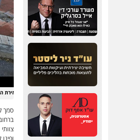
שחר לדובסקי, עו"ד
פלילי
מעצרים וחקירות
עבירות המתה
עורכי דין
לענייני אסירים
0507913332
עו"ד איהאב ג'לג'ולי
פלילי
מעצרים וחקירות
עורכי דין לענייני אסירים
זירת ה
0505216700
עו"ד שלומי שרון
פלילי
צבאי
מעצרים
וחקירות
צוותי 
0547342002
ופינו 