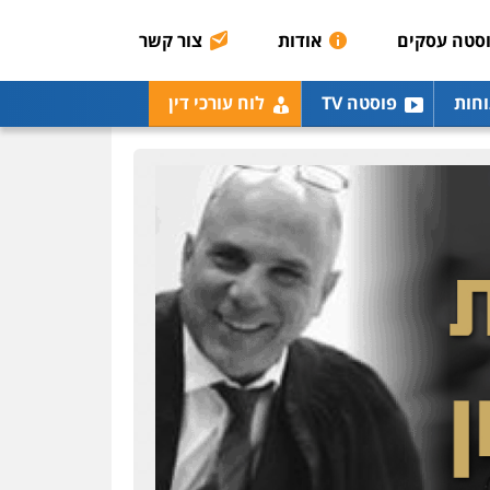
אסירים
תעבורה
סטה עסקים
אודות
צור קשר
0507120031
עו"ד אייל אביטל
וחות
פוסטה TV
לוח עורכי דין
פלילי
פשיעה חמורה
מעצרים וחקירות
0544712201
עו"ד בועז קניג
פלילי
משפחה
כלכלי
צבאי
0507003001
ויקי שמואל – משרד עו"ד
פלילי
משפט פלילי
0528959600