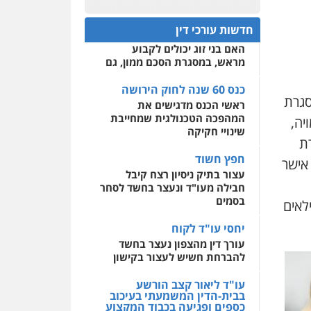
פלילי
אסירים
חקירות
כנס 60 שנה לחוק הירושה:
ומעצרים
סייבר
ניהול
המתח שבין חוק יחסי ממון
0522508109
משברים פליליים
חדשות עורכי דין
לבין חוק הירושה
האם בני זוג יכולים לקבוע
אחסון אתרים
0506355388
מראש, במסגרת הסכם ממון, גם
מהירות
הגנה
גיבוי
תמיכה
שירותים מקצועיים
לעורכי דין
כנס 60 שנה לחוק הירושה
עו"ד דרוויש נאשף
סגרת
ראשי הכנס מדגישים את
פלילי
פשיעה חמורה
זכויות
אדם
המהפכה הטכנולגית שמחייבת
יה,
מרכז התחלה חדשה
שינויי חקיקה
0527448141
ת
אסירים
עבירות מין
שירותים מקצועיים לעורכי
חפץ חשוד
אישר
דין
חליל ביאדי – משרד
עצור בתיק ניסיון רצח קיבל
עורכי דין
חבילה מעו"ד ונעצר בחשד לסחר
0544500346
פלילי
דיני תעבורה
מעצרים
בסמים
וחקירות
פשיעה חמורה
לאים
אסירים
יחסי עו"ד לקוח
0509636895
עורך דין מהצפון נעצר בחשד
להברחת חשיש לעצור בקישון
עו"ד איהאב זבידאת
פלילי
פשיעה חמורה
ארגוני
פשע
עבירות המתה
עו"ד ליאור קצב הורשע
עבירות מין
בבית-הדין המשמעתי בעיכוב
כספים ופגיעה בכבוד המקצוע