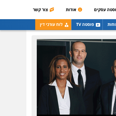
0507003001
סטה עסקים
אודות
צור קשר
מנשה, אלמוג – עורכי דין
וחות
פוסטה TV
לוח עורכי דין
פלילי
עבירות תנועה
צווארון לבן
תעבורה
עורכי
דין לענייני אסירים
מעצרים
וחקירות
0546470989
עו"ד אבי כהן
פלילי
פשיעה חמורה
קטינים
אלימות
סמים
עבירות מין
0523647066
ויקי שמואל – משרד עו"ד
פלילי
משפט פלילי
0528959600