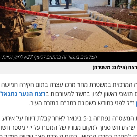
הצילומים בעמוד זה בהתאם לסעיף 27א לחוק זכויות יוצרים
רצח (צילום: משטרה)
ה המרכזית במשטרת מחוז מרכז עצרה בתום חקירה חמישה
 תושבי ראשון לציון בחשד למעורבות ב
רצח הנער נתנאל
ז"ל לפני כחודש בשכונת רמב"ם במזרח העיר.
חקירת המשטרה נפתחה ב-5 בינואר לאחר קבלת דיווח על אירוע
 שהתרחש סמוך למקום מגוריו של המנוח על ידי מספר חשוד
תו למחרת במרכז הרפואי. בתום הערכת מצב שקיים מפקד מח