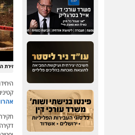
זירת ה
היחיד
קטינים
אהרון
דקירה
ופטיר