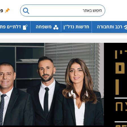
פו
רכב ותחבורה
חדשות נדל"ן
משפחה
דלתיים פת