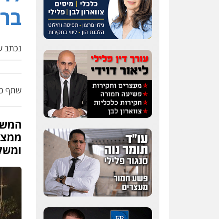
ברא
נכתב על
שתף כת
המשט
ממצאי
ומשק