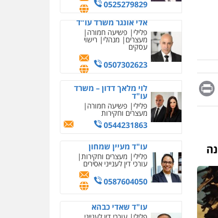
מחיקת כתבות מגוגל
0525279829
ודחיקת אזכורים שליליים
שירותים מקצועיים לעורכי
אלי אונגר משרד עו"ד
דין
פלילי
פשיעה חמורה
מעצרים
מנהלי
רישוי
0522508109
עסקים
אחסון אתרים
0507302623
מהירות
הגנה
גיבוי
תמיכה
שירותים מקצועיים
Messag
Print
Fa
E
לוי מלאך דדון – משרד
לעורכי דין
עו"ד
פלילי
פשיעה חמורה
מעצרים וחקירות
מרכז התחלה חדשה
0544231863
אסירים
עבירות מין
שירותים מקצועיים לעורכי
דין
עו"ד מעיין שמחון
נה
פלילי
מעצרים וחקירות
0544500346
עורכי דין לענייני אסירים
מאיה בלום, עו"ס,
0587604050
טיפול ושיקום
טיפול בהתמכרויות
שירותים מקצועיים לעורכי
איומים כתובים
עו"ד שאדי כבהא
דין
תושב סכנין חשוד ששלח הודעות
פלילי
עורכי דין לענייני